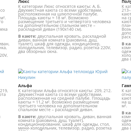
Люкс
Пол
К категории Люкс относятся каюты: А, Б.
К ка
 со
Двухместная каюта со всеми удобствами,
213–
расположенная на шлюпочной палубе.
кают
м².
Площадь каюты ≈ 18 м². Возможно
на с
го
размещение третьего и четвертого человека
кают
на дополнительном спальном месте –
план
века
раскладной диван (190х140 см).
Возм
допо
В каюте:
двуспальная кровать, раскладной
раск
диван, ванная комната (раковина, душ,
иван,
туалет), шкаф для одежды, кондиционер,
В ка
нка,
холодильник, телевизор, радио, розетка 220V,
комн
два обзорных окна.
одеж
20V,
холо
два 
Альфа
Гам
219,
К категории Альфа относятся каюты: 209, 212.
К ка
юта
Двухместная каюта со всеми удобствами,
отно
расположенная на средней палубе. Площадь
кают
каюты ≈ 11,2 м². Возможно размещение
на ш
третьего человека на дополнительном
м².
спальном месте – раскладной диван.
В ка
я
В каюте:
двуспальная кровать, диван, ванная
комн
комната (раковина, душ, туалет),
одеж
кондиционирование, шкаф для одежды, стол,
холо
мини-холодильник, телевизор, радио, розетка
два 