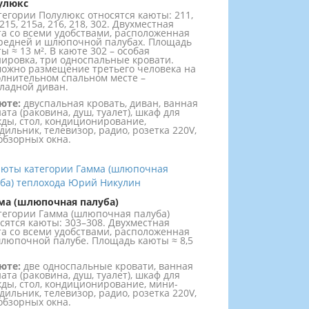
улюкс
тегории Полулюкс относятся каюты: 211,
215, 215а, 216, 218, 302. Двухместная
а со всеми удобствами, расположенная
редней и шлюпочной палубах. Площадь
ы ≈ 13 м². В каюте 302 – особая
ировка, три односпальные кровати.
ожно размещение третьего человека на
лнительном спальном месте –
ладной диван.
юте:
двуспальная кровать, диван, ванная
ата (раковина, душ, туалет), шкаф для
ды, стол, кондиционирование,
дильник, телевизор, радио, розетка 220V,
обзорных окна.
ма (шлюпочная палуба)
тегории Гамма (шлюпочная палуба)
сятся каюты: 303–308. Двухместная
а со всеми удобствами, расположенная
люпочной палубе. Площадь каюты ≈ 8,5
юте:
две односпальные кровати, ванная
ата (раковина, душ, туалет), шкаф для
ды, стол, кондиционирование, мини-
дильник, телевизор, радио, розетка 220V,
обзорных окна.