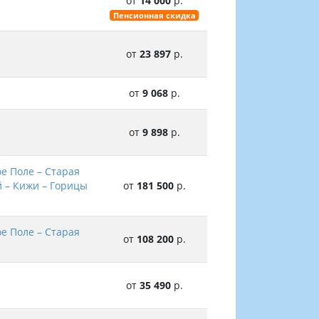
от
14 000
р.
Пенсионная скидка
от
23 897
р.
от
9 068
р.
от
9 898
р.
е Поле – Старая
й – Кижи – Горицы
от
181 500
р.
е Поле – Старая
от
108 200
р.
от
35 490
р.