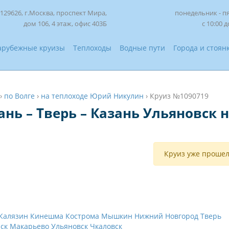
129626, г.Москва, проспект Мира,
понедельник - п
дом 106, 4 этаж, офис 403Б
с 10:00 д
арубежные круизы
Теплоходы
Водные пути
Города и стоян
›
по Волге
›
на теплоходе Юрий Никулин
›
Круиз №1090719
ань – Тверь – Казань Ульяновск
Круиз уже прошел
Калязин
Кинешма
Кострома
Мышкин
Нижний Новгород
Тверь
ск
Макарьево
Ульяновск
Чкаловск