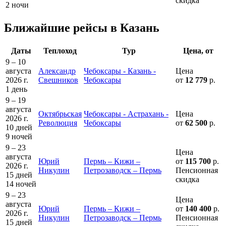
скидка
2 ночи
Ближайшие рейсы в Казань
Даты
Теплоход
Тур
Цена, от
9 – 10
августа
Александр
Чебоксары - Казань -
Цена
2026 г.
Свешников
Чебоксары
от
12 779
р.
1 день
9 – 19
августа
Октябрьская
Чебоксары - Астрахань -
Цена
2026 г.
Революция
Чебоксары
от
62 500
р.
10 дней
9 ночей
9 – 23
Цена
августа
Юрий
Пермь – Кижи –
от
115 700
р.
2026 г.
Никулин
Петрозаводск – Пермь
Пенсионная
15 дней
скидка
14 ночей
9 – 23
Цена
августа
Юрий
Пермь – Кижи –
от
140 400
р.
2026 г.
Никулин
Петрозаводск – Пермь
Пенсионная
15 дней