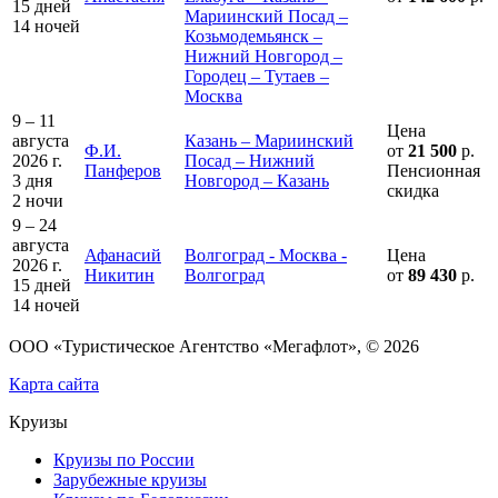
15 дней
Мариинский Посад –
14 ночей
Козьмодемьянск –
Нижний Новгород –
Городец – Тутаев –
Москва
9 – 11
Цена
августа
Казань – Мариинский
Ф.И.
от
21 500
р.
2026 г.
Посад – Нижний
Панферов
Пенсионная
3 дня
Новгород – Казань
скидка
2 ночи
9 – 24
августа
Афанасий
Волгоград - Москва -
Цена
2026 г.
Никитин
Волгоград
от
89 430
р.
15 дней
14 ночей
ООО «Туристическое Агентство «Мегафлот», © 2026
Карта сайта
Круизы
Круизы по России
Зарубежные круизы