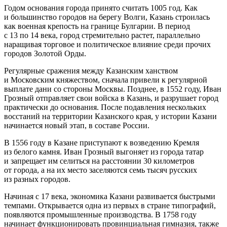
Годом основания города принято считать 1005 год. Как
и большинство городов на берегу Волги, Казань строилась
как военная крепость на границе Булгарии. В период
с 13 по 14 века, город стремительно растет, параллельно
наращивая торговое и политическое влияние среди прочих
городов Золотой Орды.
Регулярные сражения между Казанским ханством
и Московским княжеством, сначала привели к регулярной
выплате дани со стороны Москвы. Позднее, в 1552 году, Иван
Грозный отправляет свои войска в Казань, и разрушает город
практически до основания. После подавления нескольких
восстаний на территории Казанского края, у истории Казани
начинается новый этап, в составе России.
В 1556 году в Казане приступают к возведению Кремля
из белого камня. Иван Грозный выгоняет из города татар
и запрещает им селиться на расстоянии 30 километров
от города, а на их место заселяются семь тысяч русских
из разных городов.
Начиная с 17 века, экономика Казани развивается быстрыми
темпами. Открывается одна из первых в стране типографий,
появляются промышленные производства. В 1758 году
начинает функционировать провинциальная гимназия, также