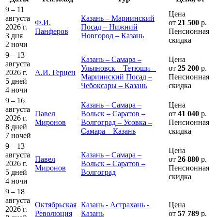
9 – 11
Цена
августа
Казань – Мариинский
Ф.И.
от
21 500
р.
2026 г.
Посад – Нижний
Панферов
Пенсионная
3 дня
Новгород – Казань
скидка
2 ночи
9 – 13
Казань – Самара –
Цена
августа
Ульяновск – Тетюши –
от
25 200
р.
2026 г.
А.И. Герцен
Мариинский Посад –
Пенсионная
5 дней
Чебоксары – Казань
скидка
4 ночи
9 – 16
Казань – Самара –
Цена
августа
Павел
Вольск – Саратов –
от
41 040
р.
2026 г.
Миронов
Волгоград – Усовка –
Пенсионная
8 дней
Самара – Казань
скидка
7 ночей
9 – 13
Цена
августа
Казань – Самара –
Павел
от
26 880
р.
2026 г.
Вольск – Саратов –
Миронов
Пенсионная
5 дней
Волгоград
скидка
4 ночи
9 – 18
августа
Октябрьская
Казань - Астрахань -
Цена
2026 г.
Революция
Казань
от
57 789
р.