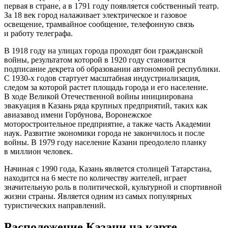
первая в стране, а в 1791 году появляется собственный театр.
За 18 век город налаживает электрическое и газовое
освещение, трамвайное сообщение, телефонную связь
и работу телеграфа.
В 1918 году на улицах города проходят бои гражданской
войны, результатом которой в 1920 году становится
подписание декрета об образовании автономной республики.
C 1930-х годов стартует масштабная индустриализация,
следом за которой растет площадь города и его население.
В ходе Великой Отечественной войны инициирована
эвакуация в Казань ряда крупных предприятий, таких как
авиазавод имени Горбунова, Воронежское
моторостроительное предприятие, а также часть Академии
наук. Развитие экономики города не закончилось и после
войны. В 1979 году население Казани преодолело планку
в миллион человек.
Начиная с 1990 года, Казань является столицей Татарстана,
находится на 6 месте по количеству жителей, играет
значительную роль в политической, культурной и спортивной
жизни страны. Является одним из самых популярных
туристических направлений.
Расположение Казани на карте