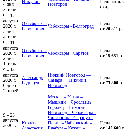
Никулин
Пенсионная
4 дня
Новгород
скидка
3 ночи
9 – 12
августа
Октябрьская
Цена
2026 г.
Чебоксары - Волгоград
Революция
от
20 311
р.
3 дня
2 ночи
9 – 11
августа
Октябрьская
Цена
2026 г.
Чебоксары - Саратов
Революция
от
15 651
р.
2 дня
1 ночь
9 – 14
августа
Нижний Новгород —
Александр
Цена
2026 г.
Самара — Нижний
Радищев
от
73 800
р.
6 дней
Новгород
5 ночей
Москва – Углич –
Мышкин – Ярославль –
Городец – Нижний
Новгород – Чебоксары –
9 – 23
Чистополь – Сарапул –
августа
Княжна
Пермь – Чайковский –
Цена
2026 г.
Анастасия
Елабуга – Казань –
от
142 600
р.