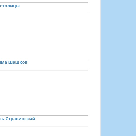
 столицы
има Шашков
рь Стравинский