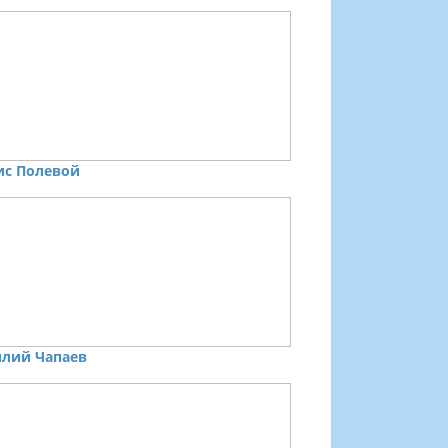
ис Полевой
илий Чапаев