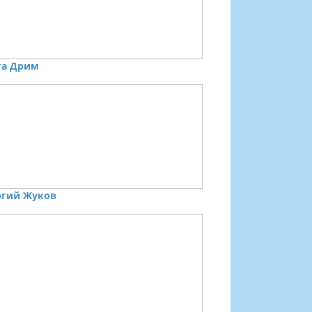
га Дрим
ргий Жуков