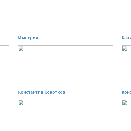
Империя
Кап
Константин Коротков
Кон