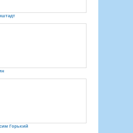
нштадт
ин
сим Горький