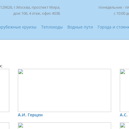
129626, г.Москва, проспект Мира,
понедельник - п
дом 106, 4 этаж, офис 403Б
с 10:00 д
арубежные круизы
Теплоходы
Водные пути
Города и стоян
х:
А.И. Герцен
А.С.