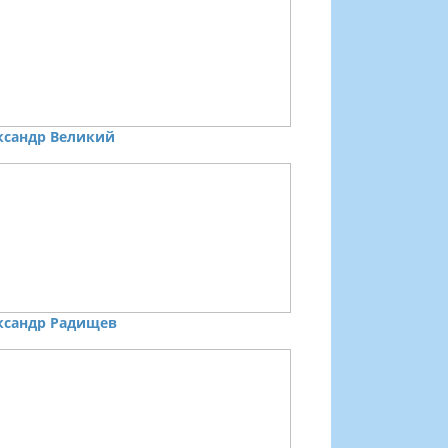
ксандр Великий
ксандр Радищев