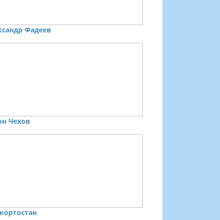
ксандр Фадеев
он Чехов
кортостан