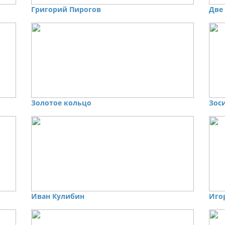
Григорий Пирогов
Две
Золотое кольцо
Зос
Иван Кулибин
Иго