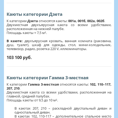
Каюты категории Дзета
К категории
Дзета
относятся каюты:
001а, 001б, 002а, 002б
.
Двухместная двухъярусная каюта со всеми удобствами,
расположенная на нижней палубе.
Площадь каюты ≈ 7,5 м².
В каюте:
двухъярусная кровать, ванная комната (раковина,
душ, туалет), шкаф для одежды, стол, мини-холодильник,
телевизор, радио, розетка 220 V, иллюминаторы.
103 100 руб.
Каюты категории Гамма 3-местная
К категории
Гамма 3-местная
относятся каюты:
102, 110–117,
207, 210
.
Двухместная каюта со всеми удобствами, расположенная на
главной, средней палубах.
Площадь каюты от 9,5 до 10 м².
В каютах 207, 210 – раскладной двуспальный диван и
односпальный диван.
В каютах 102, 110-117 – дополнительное спальное место