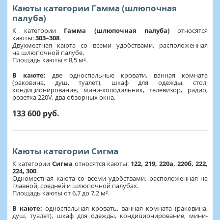
Каюты категории Гамма (шлюпочная
палуба)
К категории
Гамма (шлюпочная палуба)
относятся
каюты:
303–308
.
Двухместная каюта со всеми удобствами, расположенная
на шлюпочной палубе.
Площадь каюты ≈ 8,5 м².
В каюте:
две односпальные кровати, ванная комната
(раковина, душ, туалет), шкаф для одежды, стол,
кондиционирование, мини-холодильник, телевизор, радио,
розетка 220V, два обзорных окна.
133 600 руб.
Каюты категории Сигма
К категории
Сигма
относятся каюты:
122, 219, 220а, 220б, 222,
224, 300
.
Одноместная каюта со всеми удобствами, расположенная на
главной, средней и шлюпочной палубах.
Площадь каюты от 6,7 до 7,2 м².
В каюте:
односпальная кровать, ванная комната (раковина,
душ, туалет), шкаф для одежды, кондиционирование, мини-