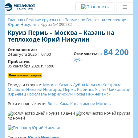
Главная
›
Речные круизы
›
из Перми
›
по Волге
›
на теплоходе
Юрий Никулин
›
Круиз №1090782
Круиз Пермь – Москва – Казань на
теплоходе Юрий Никулин
84 200
Отправление:
Стоимость:
от
24 августа 2026 г. 07:00
руб.
Прибытие:
05 сентября 2026 г. 15:00
Пенсионная скидка
Города и стоянки:
Москва
Казань
Дубна
Калязин
Кострома
Мышкин
Нижний Новгород
Пермь
Рыбинск
Углич
Чайковский
Юрьевец
Ярославль
Мариинский Посад
Нижнекамск
Реки и водные пути:
Волга
Кама
Канал имени Москвы
13
дней
12
ночей
Теплоход:
Юрий Никулин