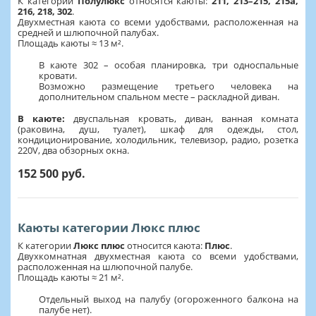
К категории
Полулюкс
относятся каюты:
211, 213–215, 215а,
216, 218, 302
.
Двухместная каюта со всеми удобствами, расположенная на
средней и шлюпочной палубах.
Площадь каюты ≈ 13 м².
В каюте 302 – особая планировка, три односпальные
кровати.
Возможно размещение третьего человека на
дополнительном спальном месте – раскладной диван.
В каюте:
двуспальная кровать, диван, ванная комната
(раковина, душ, туалет), шкаф для одежды, стол,
кондиционирование, холодильник, телевизор, радио, розетка
220V, два обзорных окна.
152 500 руб.
Каюты категории Люкс плюс
К категории
Люкс плюс
относится каюта:
Плюс
.
Двухкомнатная двухместная каюта со всеми удобствами,
расположенная на шлюпочной палубе.
Площадь каюты ≈ 21 м².
Отдельный выход на палубу (огороженного балкона на
палубе нет).