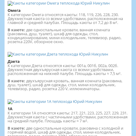
Омега
К категории Омега относятся каюты: 118, 119, 226, 228, 230.
Двухместная каюта со всеми удобствами, расположенная на
главной и средней палубах. Площадь каюты от 7,2 до 8 м².
В каюте:
две односпальные кровати, ванная комната
(раковина, душ, туалет), шкаф для одежды, стол,
кондиционирование, мини-холодильник, телевизор, радио,
розетка 220V, обзорное окно.
Дзета
К категории Дзета относятся каюты: 001а, 001б, 002а, 002б.
Двухместная двухъярусная каюта со всеми удобствами,
расположенная на нижней палубе. Площадь каюты ≈ 7,5 м².
В каюте:
двухъярусная кровать, ванная комната (раковина,
душ, туалет), шкаф для одежды, стол, мини-холодильник,
телевизор, радио, розетка 220 V, иллюминаторы.
1А
К категории 1А относятся каюты: 217, 221, 223, 225, 227, 229, 231.
Двухместная каюта с частичными удобствами, расположенная
на средней палубе. Площадь каюты ≈ 7 м².
В каюте:
две односпальные кровати, раковина с холодной и
горячей водой, шкаф для одежды, стол, мини-холодильник,
телевизор, радио, розетка 220V, обзорное окно.