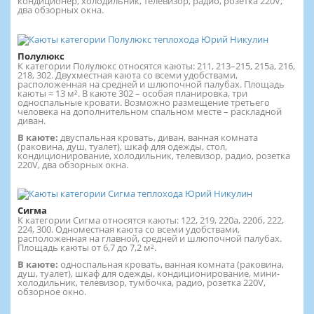
кондиционер, холодильник, телевизор, радио, розетка 220V,
два обзорных окна.
Полулюкс
К категории Полулюкс относятся каюты: 211, 213–215, 215а, 216,
218, 302. Двухместная каюта со всеми удобствами,
расположенная на средней и шлюпочной палубах. Площадь
каюты ≈ 13 м². В каюте 302 – особая планировка, три
односпальные кровати. Возможно размещение третьего
человека на дополнительном спальном месте – раскладной
диван.
В каюте:
двуспальная кровать, диван, ванная комната
(раковина, душ, туалет), шкаф для одежды, стол,
кондиционирование, холодильник, телевизор, радио, розетка
220V, два обзорных окна.
Сигма
К категории Сигма относятся каюты: 122, 219, 220а, 220б, 222,
224, 300. Одноместная каюта со всеми удобствами,
расположенная на главной, средней и шлюпочной палубах.
Площадь каюты от 6,7 до 7,2 м².
В каюте:
односпальная кровать, ванная комната (раковина,
душ, туалет), шкаф для одежды, кондиционирование, мини-
холодильник, телевизор, тумбочка, радио, розетка 220V,
обзорное окно.