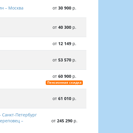
ин – Москва
от
30 900
р.
от
40 300
р.
от
12 149
р.
от
53 570
р.
от
60 900
р.
Пенсионная скидка
от
61 010
р.
– Санкт-Петербург
Череповец –
от
245 290
р.