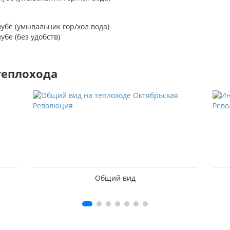
бе (умывальник гор/хол вода)
бе (без удобств)
теплохода
Общий вид