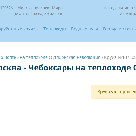
129626, г.Москва, проспект Мира,
понедельник - п
дом 106, 4 этаж, офис 403Б
с 10:00 д
арубежные круизы
Теплоходы
Водные пути
Города и стоян
по Волге
›
на теплоходе Октябрьская Революция
›
Круиз №10750
осква - Чебоксары на теплоходе
Круиз уже прошел