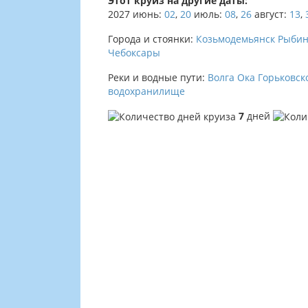
Этот круиз на другие даты:
2027
июнь:
02
,
20
июль:
08
,
26
август:
13
,
Города и стоянки:
Козьмодемьянск
Рыбин
Чебоксары
Реки и водные пути:
Волга
Ока
Горьковск
водохранилище
7
дней