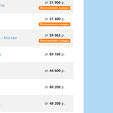
от
21 900
р.
род
Пенсионная скидка
от
31 400
р.
Пенсионная скидка
от
59 965
р.
 – Москва
Пенсионная скидка
д
от
89 100
р.
от
44 600
р.
от
80 200
р.
д
от
48 200
р.