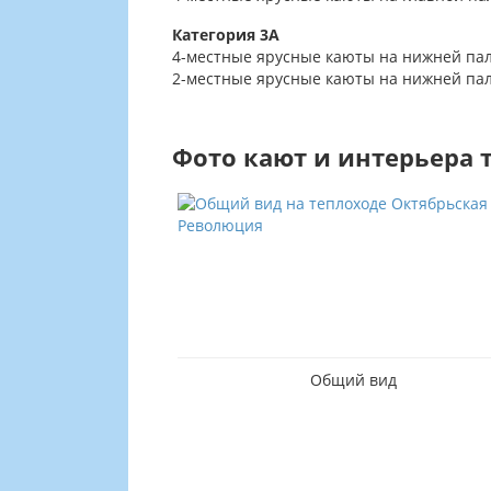
Категория 3А
4-местные ярусные каюты на нижней палу
2-местные ярусные каюты на нижней палу
Фото кают и интерьера 
ид
Общий вид