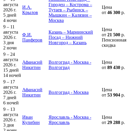
августа
Городец – Кострома –
И.А.
Цена
2026 г.
Тутаев – Рыбинск –
Крылов
от
46 300
р.
5 дней
Мышкин – Калязин –
4 ночи
Москва
9 – 11
Цена
августа
Казань – Мариинский
Ф.И.
от
21 500
р.
2026 г.
Посад – Нижний
Панферов
Пенсионная
3 дня
Новгород – Казань
скидка
2 ночи
9 – 24
августа
Афанасий
Волгоград - Москва -
Цена
2026 г.
Никитин
Волгоград
от
89 430
р.
15 дней
14 ночей
9 – 17
августа
Афанасий
Цена
2026 г.
Волгоград - Москва
Никитин
от
53 904
р.
7 дней
6 ночей
9 – 13
августа
Иван
Ярославль - Москва -
Цена
2026 г.
Кулибин
Ярославль
от
29 288
р.
3 дня
2 ночи