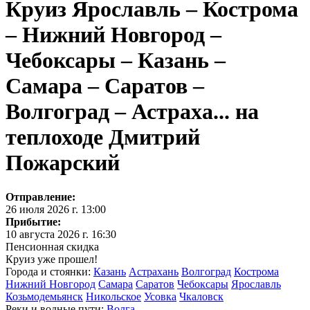
Круиз Ярославль – Кострома
– Нижний Новгород –
Чебоксары – Казань –
Самара – Саратов –
Волгоград – Астраха... на
теплоходе Дмитрий
Пожарский
Отправление:
26 июля 2026 г. 13:00
Прибытие:
10 августа 2026 г. 16:30
Пенсионная скидка
Круиз уже прошел!
Города и стоянки:
Казань
Астрахань
Волгоград
Кострома
Нижний Новгород
Самара
Саратов
Чебоксары
Ярославль
Козьмодемьянск
Никольское
Усовка
Чкаловск
Реки и водные пути:
Волга