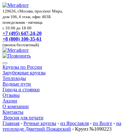
129626, г.Москва, проспект Мира,
дом 106, 4 этаж, офис 403Б
понедельник - пятница
с 10:00 до 18:00
+7 (495) 647-24-20
+8 (800) 100-35-61
(звонок бесплатный)
Круизы по России
Зарубежные круизы
Теплоходы
Водные пути
Города и стоянки
Отзывы
Акции
О компании
Контакты
Версия для печати
Главная
›
Речные круизы
›
из Ярославля
›
по Волге
›
на
теплоходе Дмитрий Пожарский
›
Круиз №1090223