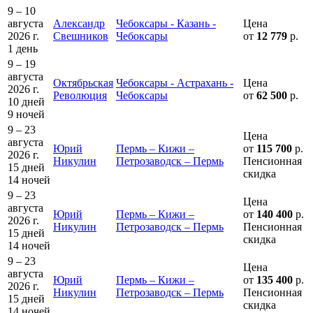
9 – 10
августа
Александр
Чебоксары - Казань -
Цена
2026 г.
Свешников
Чебоксары
от
12 779
р.
1 день
9 – 19
августа
Октябрьская
Чебоксары - Астрахань -
Цена
2026 г.
Революция
Чебоксары
от
62 500
р.
10 дней
9 ночей
9 – 23
Цена
августа
Юрий
Пермь – Кижи –
от
115 700
р.
2026 г.
Никулин
Петрозаводск – Пермь
Пенсионная
15 дней
скидка
14 ночей
9 – 23
Цена
августа
Юрий
Пермь – Кижи –
от
140 400
р.
2026 г.
Никулин
Петрозаводск – Пермь
Пенсионная
15 дней
скидка
14 ночей
9 – 23
Цена
августа
Юрий
Пермь – Кижи –
от
135 400
р.
2026 г.
Никулин
Петрозаводск – Пермь
Пенсионная
15 дней
скидка
14 ночей