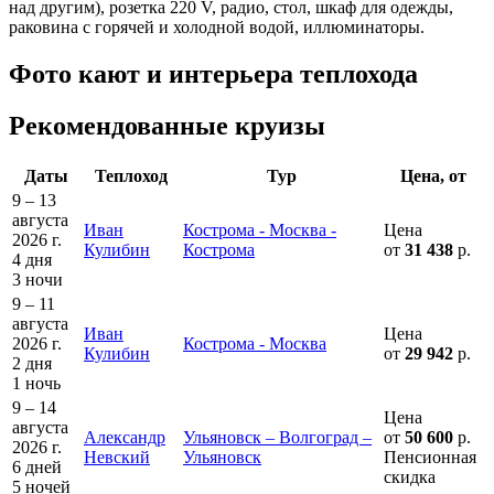
над другим), розетка 220 V, радио, стол, шкаф для одежды,
раковина с горячей и холодной водой, иллюминаторы.
Фото кают и интерьера теплохода
Рекомендованные круизы
Даты
Теплоход
Тур
Цена, от
9 – 13
августа
Иван
Кострома - Москва -
Цена
2026 г.
Кулибин
Кострома
от
31 438
р.
4 дня
3 ночи
9 – 11
августа
Иван
Цена
2026 г.
Кострома - Москва
Кулибин
от
29 942
р.
2 дня
1 ночь
9 – 14
Цена
августа
Александр
Ульяновск – Волгоград –
от
50 600
р.
2026 г.
Невский
Ульяновск
Пенсионная
6 дней
скидка
5 ночей