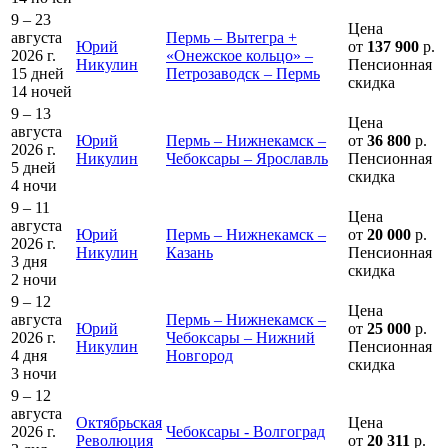
9 – 23
Цена
августа
Пермь – Вытегра +
Юрий
от
137 900
р.
2026 г.
«Онежское кольцо» –
Никулин
Пенсионная
15 дней
Петрозаводск – Пермь
скидка
14 ночей
9 – 13
Цена
августа
Юрий
Пермь – Нижнекамск –
от
36 800
р.
2026 г.
Никулин
Чебоксары – Ярославль
Пенсионная
5 дней
скидка
4 ночи
9 – 11
Цена
августа
Юрий
Пермь – Нижнекамск –
от
20 000
р.
2026 г.
Никулин
Казань
Пенсионная
3 дня
скидка
2 ночи
9 – 12
Цена
августа
Пермь – Нижнекамск –
Юрий
от
25 000
р.
2026 г.
Чебоксары – Нижний
Никулин
Пенсионная
4 дня
Новгород
скидка
3 ночи
9 – 12
августа
Октябрьская
Цена
2026 г.
Чебоксары - Волгоград
Революция
от
20 311
р.