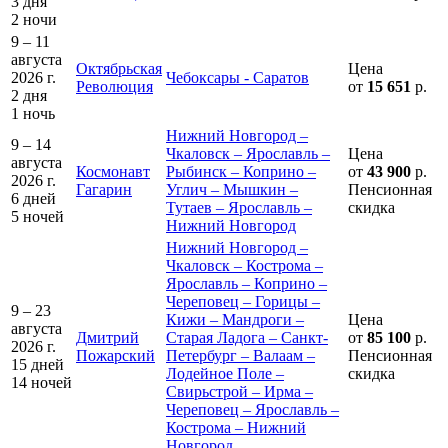
3 дня
2 ночи
9 – 11
августа
Октябрьская
Цена
2026 г.
Чебоксары - Саратов
Революция
от
15 651
р.
2 дня
1 ночь
Нижний Новгород –
9 – 14
Чкаловск – Ярославль –
Цена
августа
Космонавт
Рыбинск – Коприно –
от
43 900
р.
2026 г.
Гагарин
Углич – Мышкин –
Пенсионная
6 дней
Тутаев – Ярославль –
скидка
5 ночей
Нижний Новгород
Нижний Новгород –
Чкаловск – Кострома –
Ярославль – Коприно –
Череповец – Горицы –
9 – 23
Кижи – Мандроги –
Цена
августа
Дмитрий
Старая Ладога – Санкт-
от
85 100
р.
2026 г.
Пожарский
Петербург – Валаам –
Пенсионная
15 дней
Лодейное Поле –
скидка
14 ночей
Свирьстрой – Ирма –
Череповец – Ярославль –
Кострома – Нижний
Новгород