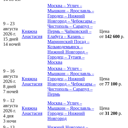
Москва – Углич –
Мышкин – Ярославль –
Городец – Нижний
Новгород – Чебоксары –
9 – 23
Чистополь – Сарапул –
августа
Княжна
Пермь – Чайковский –
Цена
2026 г.
Анастасия
Елабуга – Казань –
от
142 600
р.
15 дней
Мариинский Посад –
14 ночей
Козьмодемьянск –
Нижний Новгород –
Городец – Тутаев –
Москва
Москва – Углич –
9 – 16
Мышкин – Ярославль –
августа
Княжна
Городец – Нижний
Цена
2026 г.
Анастасия
Новгород – Чебоксары –
от
77 100
р.
8 дней
Чистополь – Сарапул –
7 ночей
Пермь
9 – 12
Москва – Углич –
августа
Княжна
Мышкин – Ярославль –
Цена
2026 г.
Анастасия
Городец – Нижний
от
31 200
р.
4 дня
Новгород
3 ночи
9 – 13
Нижний Новгород –