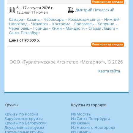
Пенсионная скидка
6 – 17 августа 2026 г.
Дмитрий Пожарский
12 дней
11 ночей
Самара – Казань – Чебоксары – Козьмодемьянск – Нижний
Новгород – Чкаловск – Кострома – Ярославль – Коприно –
Череповец – Горицы – Кижи – Мандроги – Старая Ладога –
Санкт-Петербург
Цена
от
70 500
р.
Пенсионная скидка
ООО «Туристическое Агентство «Мегафлот», © 2026
Карта сайта
Круизы
Круизы из городов
Круизы по России
Из Москвы
Зарубежные круизы
Из Санкт-Петербурга
Круизы по Белоруссии
Из Казани
Двухдневные круизы
Из Нижнего Новгорода
Трехдневные круизы
Из Самары