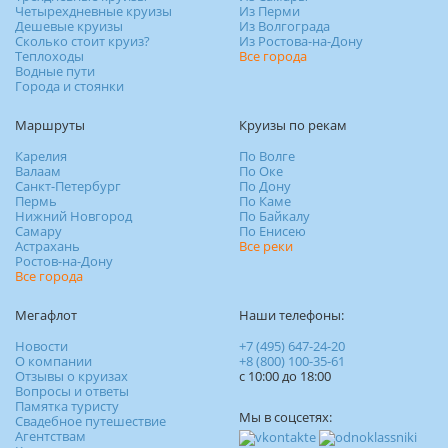
Четырехдневные круизы
Из Перми
Дешевые круизы
Из Волгограда
Сколько стоит круиз?
Из Ростова-на-Дону
Теплоходы
Все города
Водные пути
Города и стоянки
Маршруты
Круизы по рекам
Карелия
По Волге
Валаам
По Оке
Санкт-Петербург
По Дону
Пермь
По Каме
Нижний Новгород
По Байкалу
Самару
По Енисею
Астрахань
Все реки
Ростов-на-Дону
Все города
Мегафлот
Наши телефоны:
Новости
+7 (495) 647-24-20
О компании
+8 (800) 100-35-61
Отзывы о круизах
c 10:00 до 18:00
Вопросы и ответы
Памятка туристу
Мы в соцсетях:
Свадебное путешествие
Агентствам