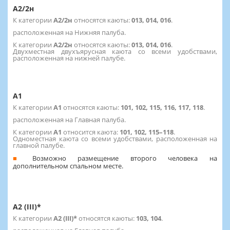
А2/2н
К категории
А2/2н
относятся каюты:
013, 014, 016
.
расположенная на Нижняя палуба.
К категории
А2/2н
относятся каюты:
013, 014, 016
.
Двухместная двухъярусная каюта со всеми удобствами,
расположенная на нижней палубе.
А1
К категории
А1
относятся каюты:
101, 102, 115, 116, 117, 118
.
расположенная на Главная палуба.
К категории
А1
относится каюта:
101, 102, 115–118
.
Одноместная каюта со всеми удобствами, расположенная на
главной палубе.
Возможно размещение второго человека на
дополнительном спальном месте.
А2 (III)*
К категории
А2 (III)*
относятся каюты:
103, 104
.