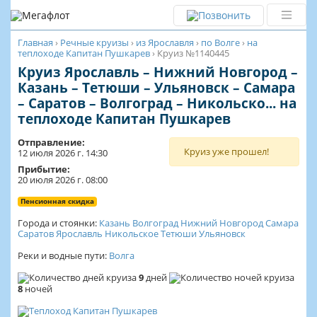
Главная
›
Речные круизы
›
из Ярославля
›
по Волге
›
на
теплоходе Капитан Пушкарев
›
Круиз №1140445
Круиз Ярославль – Нижний Новгород –
Казань – Тетюши – Ульяновск – Самара
– Саратов – Волгоград – Никольско... на
теплоходе Капитан Пушкарев
Отправление:
Круиз уже прошел!
12 июля 2026 г. 14:30
Прибытие:
20 июля 2026 г. 08:00
Пенсионная скидка
Города и стоянки:
Казань
Волгоград
Нижний Новгород
Самара
Саратов
Ярославль
Никольское
Тетюши
Ульяновск
Реки и водные пути:
Волга
9
дней
8
ночей