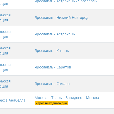
Ярославль - Астрахань - Ярославль
юция
рьская
Ярославль - Нижний Новгород
юция
рьская
Ярославль - Астрахань
юция
рьская
Ярославль - Казань
юция
рьская
Ярославль - Саратов
юция
рьская
Ярославль - Самара
юция
Москва – Тверь – Завидово – Москва
есса Анабелла
круиз выходного дня