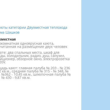
хместная
комнатная одноярусная каюта,
читанная на размещение двух человек
юте: два спальных места, шкаф для
ды, холодильник, радио, душ, санузел,
иционер, обзорное окно, электророзетка
20V.
адь кают: главная палуба № 203 - № 236
02 кв.м., средняя палуба № 315 - № 348, №
- №362 - 10,45 кв.м., шлюпочная палуба №
- № 430 - 9,87 кв.м.