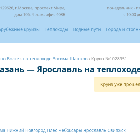
129626, г.Москва, проспект Мира,
понедельник - п
дом 106, 4 этаж, офис 403Б
с 10:00 д
арубежные круизы
Теплоходы
Водные пути
Города и стоян
›
по Волге
›
на теплоходе Зосима Шашков
›
Круиз №1028951
Казань — Ярославль на теплохо
Круиз уже прошел
ома
Нижний Новгород
Плес
Чебоксары
Ярославль
Свияжск