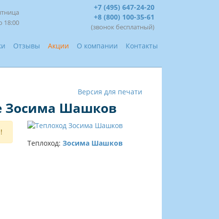
+7 (495) 647-24-20
ятница
+8 (800) 100-35-61
о 18:00
(звонок бесплатный)
ки
Отзывы
Акции
О компании
Контакты
Версия для печати
де Зосима Шашков
!
Теплоход:
Зосима Шашков