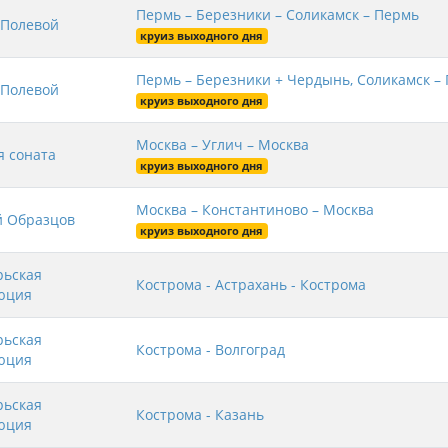
Пермь – Березники – Соликамск – Пермь
 Полевой
круиз выходного дня
Пермь – Березники + Чердынь, Соликамск –
 Полевой
круиз выходного дня
Москва – Углич – Москва
я соната
круиз выходного дня
Москва – Константиново – Москва
й Образцов
круиз выходного дня
рьская
Кострома - Астрахань - Кострома
юция
рьская
Кострома - Волгоград
юция
рьская
Кострома - Казань
юция