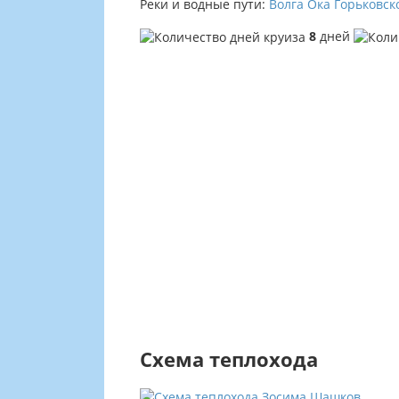
Реки и водные пути:
Волга
Ока
Горьковск
8
дней
Схема теплохода