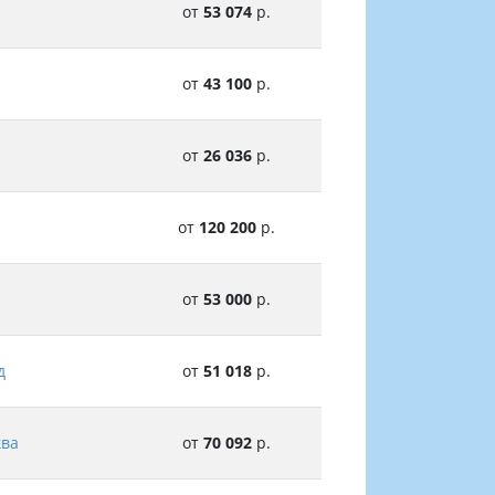
от
53 074
р.
от
43 100
р.
от
26 036
р.
от
120 200
р.
от
53 000
р.
д
от
51 018
р.
ква
от
70 092
р.