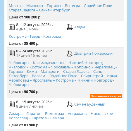
Москва – Мышкин – Горицы – Вытегра – Лодейное Поле –
Старая Ладога – Санкт-Петербург
Цена
от
108 200
р.
8 – 12 августа 2026 г.
Алдан
4 дня
3 ночи
Кострома - Тверь - Кострома
Цена
от
35 490
р.
8 – 24 августа 2026 г.
Дмитрий Пожарский
17 дней
16 ночей
Чебоксары – Козьмодемьянск – Нижний Новгород –
Чкаловск – Кострома – Ярославль – Коприно – Череповец –
Горицы – Кижи – Мандроги – Старая Ладога – Санкт-
Петербург – Валаам – Лодейное Поле – Свирьстрой – Ирма –
Череповец – Ярославль – Кострома – Нижний Новгород –
Чебоксары
Цена
от
90 700
р.
Пенсионная скидка
8 – 15 августа 2026 г.
Семен Буденный
8 дней
7 ночей
Самара – Саратов – Волгоград – Астрахань – Никольское –
Волгоград – Саратов – Самара
Цена
от
83 900
р.