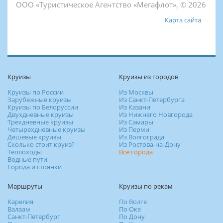
ООО «Туристическое Агентство «Мегафлот», © 2026
Карта сайта
Круизы
Круизы из городов
Круизы по России
Из Москвы
Зарубежные круизы
Из Санкт-Петербурга
Круизы по Белоруссии
Из Казани
Двухдневные круизы
Из Нижнего Новгорода
Трехдневные круизы
Из Самары
Четырехдневные круизы
Из Перми
Дешевые круизы
Из Волгограда
Сколько стоит круиз?
Из Ростова-на-Дону
Теплоходы
Все города
Водные пути
Города и стоянки
Маршруты
Круизы по рекам
Карелия
По Волге
Валаам
По Оке
Санкт-Петербург
По Дону