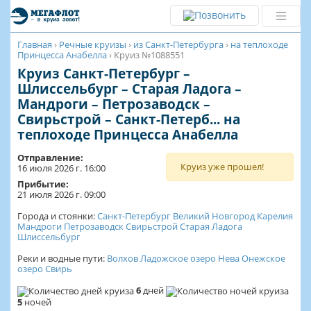
Главная
›
Речные круизы
›
из Санкт-Петербурга
›
на теплоходе
Принцесса Анабелла
›
Круиз №1088551
Круиз Санкт-Петербург –
Шлиссельбург – Старая Ладога –
Мандроги – Петрозаводск –
Свирьстрой – Санкт-Петерб... на
теплоходе Принцесса Анабелла
Отправление:
Круиз уже прошел!
16 июля 2026 г. 16:00
Прибытие:
21 июля 2026 г. 09:00
Города и стоянки:
Санкт-Петербург
Великий Новгород
Карелия
Мандроги
Петрозаводск
Свирьстрой
Старая Ладога
Шлиссельбург
Реки и водные пути:
Волхов
Ладожское озеро
Нева
Онежское
озеро
Свирь
6
дней
5
ночей