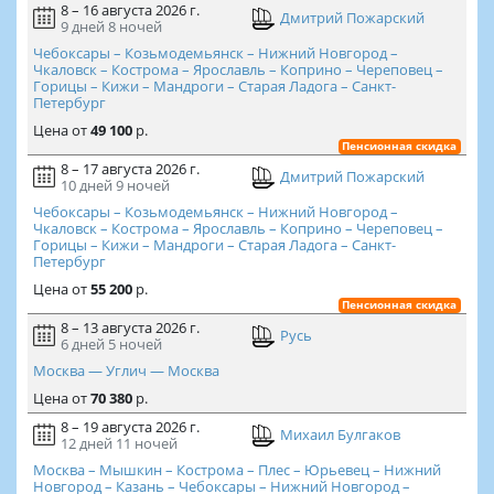
8 – 16 августа 2026 г.
Дмитрий Пожарский
9 дней
8 ночей
Чебоксары – Козьмодемьянск – Нижний Новгород –
Чкаловск – Кострома – Ярославль – Коприно – Череповец –
Горицы – Кижи – Мандроги – Старая Ладога – Санкт-
Петербург
Цена
от
49 100
р.
Пенсионная скидка
8 – 17 августа 2026 г.
Дмитрий Пожарский
10 дней
9 ночей
Чебоксары – Козьмодемьянск – Нижний Новгород –
Чкаловск – Кострома – Ярославль – Коприно – Череповец –
Горицы – Кижи – Мандроги – Старая Ладога – Санкт-
Петербург
Цена
от
55 200
р.
Пенсионная скидка
8 – 13 августа 2026 г.
Русь
6 дней
5 ночей
Москва — Углич — Москва
Цена
от
70 380
р.
8 – 19 августа 2026 г.
Михаил Булгаков
12 дней
11 ночей
Москва – Мышкин – Кострома – Плес – Юрьевец – Нижний
Новгород – Казань – Чебоксары – Нижний Новгород –