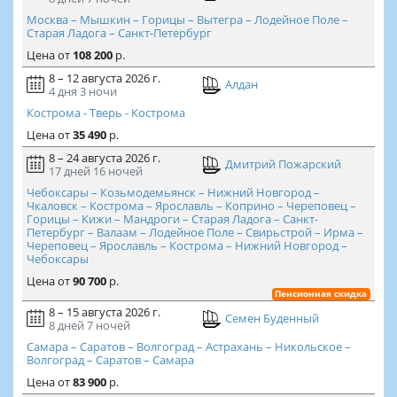
Москва – Мышкин – Горицы – Вытегра – Лодейное Поле –
Старая Ладога – Санкт-Петербург
Цена
от
108 200
р.
8 – 12 августа 2026 г.
Алдан
4 дня
3 ночи
Кострома - Тверь - Кострома
Цена
от
35 490
р.
8 – 24 августа 2026 г.
Дмитрий Пожарский
17 дней
16 ночей
Чебоксары – Козьмодемьянск – Нижний Новгород –
Чкаловск – Кострома – Ярославль – Коприно – Череповец –
Горицы – Кижи – Мандроги – Старая Ладога – Санкт-
Петербург – Валаам – Лодейное Поле – Свирьстрой – Ирма –
Череповец – Ярославль – Кострома – Нижний Новгород –
Чебоксары
Цена
от
90 700
р.
Пенсионная скидка
8 – 15 августа 2026 г.
Семен Буденный
8 дней
7 ночей
Самара – Саратов – Волгоград – Астрахань – Никольское –
Волгоград – Саратов – Самара
Цена
от
83 900
р.