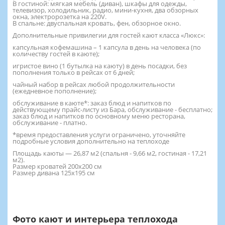
В гостиной: мягкая мебель (диван), шкафы для одежды,
телевизор, холодильник, радио, мини-кухня, два обзорных
окна, электророзетка на 220V.
В спальне: двуспальная кровать, фен, обзорное окно.
Дополнительные привилегии для гостей кают класса «Люкс»:
капсульная кофемашина – 1 капсула в день на человека (по
количеству гостей в каюте);
игристое вино (1 бутылка на каюту) в день посадки, без
пополнения только в рейсах от 6 дней;
чайный набор в рейсах любой продолжительности
(ежедневное пополнение);
обслуживание в каюте*: заказ блюд и напитков по
действующему прайс-листу из Бара, обслуживание - бесплатно;
заказ блюд и напитков по основному меню ресторана,
обслуживание - платно.
*время предоставления услуги ограничено, уточняйте
подробные условия дополнительно на теплоходе
Площадь каюты — 26,87 м2 (спальня - 9,66 м2, гостиная - 17,21
м2).
Размер кроватей 200х200 см
Размер дивана 125х195 см
Фото кают и интерьера теплохода