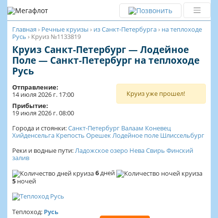
Главная
›
Речные круизы
›
из Санкт-Петербурга
›
на теплоходе
Русь
›
Круиз №1133819
Круиз Санкт-Петербург — Лодейное
Поле — Санкт-Петербург на теплоходе
Русь
Отправление:
Круиз уже прошел!
14 июля 2026 г. 17:00
Прибытие:
19 июля 2026 г. 08:00
Города и стоянки:
Санкт-Петербург
Валаам
Коневец
Хийденсельга
Крепость Орешек
Лодейное поле
Шлиссельбург
Реки и водные пути:
Ладожское озеро
Нева
Свирь
Финский
залив
6
дней
5
ночей
Теплоход:
Русь