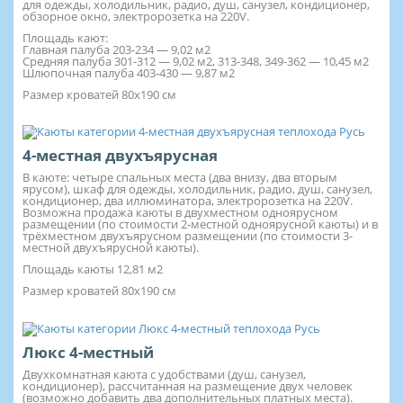
для одежды, холодильник, радио, душ, санузел, кондиционер,
обзорное окно, электророзетка на 220V.
Площадь кают:
Главная палуба 203-234 — 9,02 м2
Средняя палуба 301-312 — 9,02 м2, 313-348, 349-362 — 10,45 м2
Шлюпочная палуба 403-430 — 9,87 м2
Размер кроватей 80х190 см
4-местная двухъярусная
В каюте: четыре спальных места (два внизу, два вторым
ярусом), шкаф для одежды, холодильник, радио, душ, санузел,
кондиционер, два иллюминатора, электророзетка на 220V.
Возможна продажа каюты в двухместном одноярусном
размещении (по стоимости 2-местной одноярусной каюты) и в
трёхместном двухъярусном размещении (по стоимости 3-
местной двухъярусной каюты).
Площадь каюты 12,81 м2
Размер кроватей 80х190 см
Люкс 4-местный
Двухкомнатная каюта с удобствами (душ, санузел,
кондиционер), рассчитанная на размещение двух человек
(возможно добавить два дополнительных платных места).