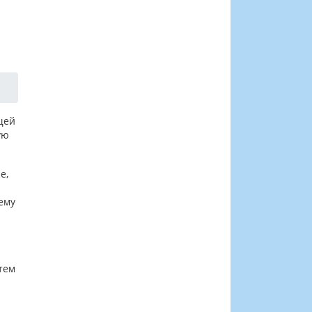
щей
ую
е,
ему
тем