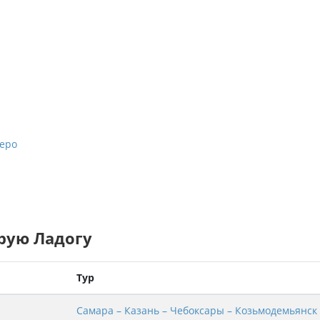
зеро
рую Ладогу
Тур
Самара – Казань – Чебоксары – Козьмодемьянск