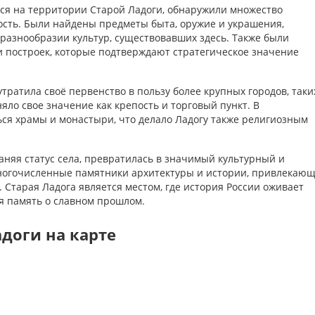
ся на территории Старой Ладоги, обнаружили множество
сть. Были найдены предметы быта, оружие и украшения,
разнообразии культур, существовавших здесь. Также были
и построек, которые подтверждают стратегическое значение
тратила своё первенство в пользу более крупных городов, таки
няло свое значение как крепость и торговый пункт. В
ься храмы и монастыри, что делало Ладогу также религиозным
аняя статус села, превратилась в значимый культурный и
многочисленные памятники архитектуры и истории, привлекаю
. Старая Ладога является местом, где история России оживает
я память о славном прошлом.
доги на карте