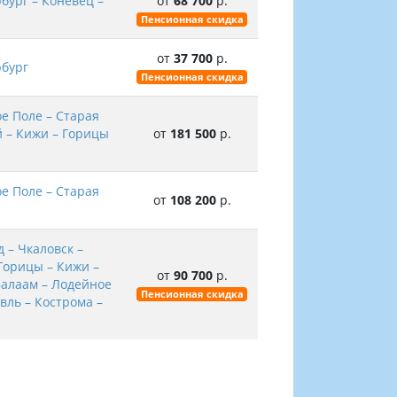
бург – Коневец –
от
68 700
р.
Пенсионная скидка
от
37 700
р.
рбург
Пенсионная скидка
е Поле – Старая
й – Кижи – Горицы
от
181 500
р.
е Поле – Старая
от
108 200
р.
 – Чкаловск –
Горицы – Кижи –
от
90 700
р.
Валаам – Лодейное
Пенсионная скидка
вль – Кострома –