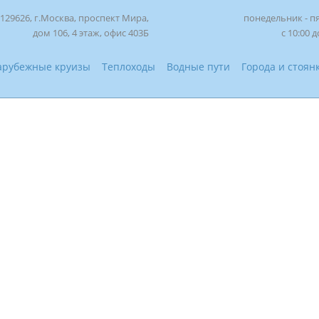
129626, г.Москва, проспект Мира,
понедельник - п
дом 106, 4 этаж, офис 403Б
с 10:00 д
арубежные круизы
Теплоходы
Водные пути
Города и стоян
Старая Ладога