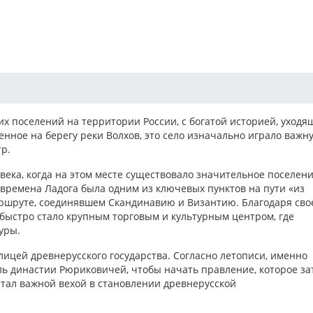
их поселений на территории России, с богатой историей, уходя
енное на берегу реки Волхов, это село изначально играло важн
тр.
 века, когда на этом месте существовало значительное поселени
е времена Ладога была одним из ключевых пунктов на пути «из
аршруте, соединявшем Скандинавию и Византию. Благодаря сво
быстро стало крупным торговым и культурным центром, где
уры.
олицей древнерусского государства. Согласно летописи, именно
ль династии Рюриковичей, чтобы начать правление, которое за
стал важной вехой в становлении древнерусской