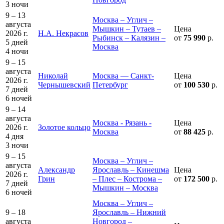
3 ночи
9 – 13
Москва – Углич –
августа
Мышкин – Тутаев –
Цена
2026 г.
Н.А. Некрасов
Рыбинск – Калязин –
от
75 990
р.
5 дней
Москва
4 ночи
9 – 15
августа
Николай
Москва — Санкт-
Цена
2026 г.
Чернышевский
Петербург
от
100 530
р.
7 дней
6 ночей
9 – 14
августа
Москва - Рязань -
Цена
2026 г.
Золотое кольцо
Москва
от
88 425
р.
4 дня
3 ночи
9 – 15
Москва – Углич –
августа
Александр
Ярославль – Кинешма
Цена
2026 г.
Грин
– Плес – Кострома –
от
172 500
р.
7 дней
Мышкин – Москва
6 ночей
Москва – Углич –
9 – 18
Ярославль – Нижний
августа
Новгород –