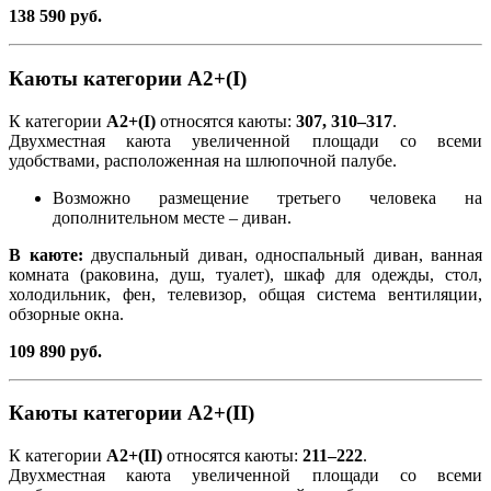
138 590 руб.
Каюты категории А2+(I)
К категории
А2+(I)
относятся каюты:
307, 310–317
.
Двухместная каюта увеличенной площади со всеми
удобствами, расположенная на шлюпочной палубе.
Возможно размещение третьего человека на
дополнительном месте – диван.
В каюте:
двуспальный диван, односпальный диван, ванная
комната (раковина, душ, туалет), шкаф для одежды, стол,
холодильник, фен, телевизор, общая система вентиляции,
обзорные окна.
109 890 руб.
Каюты категории А2+(II)
К категории
А2+(II)
относятся каюты:
211–222
.
Двухместная каюта увеличенной площади со всеми