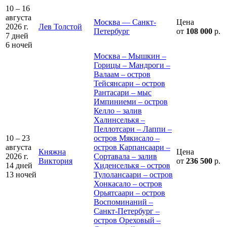
10 – 16
августа
Москва — Санкт-
Цена
2026 г.
Лев Толстой
Петербург
от
108 000
р.
7 дней
6 ночей
Москва – Мышкин –
Горицы – Мандроги –
Валаам – остров
Тейсянсари – остров
Рантасари – мыс
Импиниеми – остров
Келло – залив
Халинселькя –
Пеллотсари – Лаппи –
10 – 23
остров Мякисало –
августа
остров Карпансаари –
Княжна
Цена
2026 г.
Сортавала – залив
Виктория
от
236 500
р.
14 дней
Хиденселькя – остров
13 ночей
Тулолансаари – остров
Хонкасало – остров
Орьятсаари – остров
Воспоминаний –
Санкт-Петербург –
остров Ореховый –