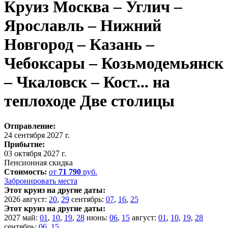
Круиз Москва – Углич –
Ярославль – Нижний
Новгород – Казань –
Чебоксары – Козьмодемьянск
– Чкаловск – Кост... на
теплоходе Две столицы
Отправление:
24 сентября 2027 г.
Прибытие:
03 октября 2027 г.
Пенсионная скидка
Стоимость:
от
71 790
руб.
Забронировать места
Этот круиз на другие даты:
2026
август:
20
,
29
сентябрь:
07
,
16
,
25
Этот круиз на другие даты:
2027
май:
01
,
10
,
19
,
28
июнь:
06
,
15
август:
01
,
10
,
19
,
28
сентябрь:
06
,
15