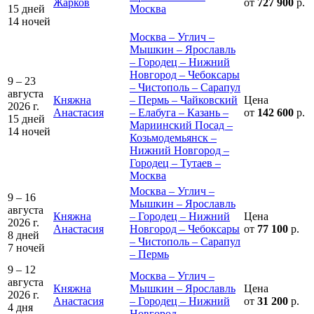
Жарков
от
727 900
р.
15 дней
Москва
14 ночей
Москва – Углич –
Мышкин – Ярославль
– Городец – Нижний
Новгород – Чебоксары
9 – 23
– Чистополь – Сарапул
августа
Княжна
– Пермь – Чайковский
Цена
2026 г.
Анастасия
– Елабуга – Казань –
от
142 600
р.
15 дней
Мариинский Посад –
14 ночей
Козьмодемьянск –
Нижний Новгород –
Городец – Тутаев –
Москва
Москва – Углич –
9 – 16
Мышкин – Ярославль
августа
Княжна
– Городец – Нижний
Цена
2026 г.
Анастасия
Новгород – Чебоксары
от
77 100
р.
8 дней
– Чистополь – Сарапул
7 ночей
– Пермь
9 – 12
Москва – Углич –
августа
Княжна
Мышкин – Ярославль
Цена
2026 г.
Анастасия
– Городец – Нижний
от
31 200
р.
4 дня
Новгород