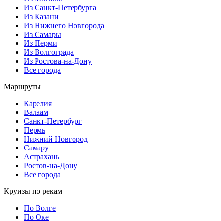
Из Санкт-Петербурга
Из Казани
Из Нижнего Новгорода
Из Самары
Из Перми
Из Волгограда
Из Ростова-на-Дону
Все города
Маршруты
Карелия
Валаам
Санкт-Петербург
Пермь
Нижний Новгород
Самару
Астрахань
Ростов-на-Дону
Все города
Круизы по рекам
По Волге
По Оке