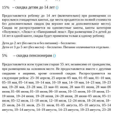
– скидка детям до 14 лет
(
)
15%
Предоставляется ребенку до 14 лет (включительно) при размещении со
взрослым в стандартных каютах, где места продаются по полной стоимости
без дополнительных скидок (на верхнее или за дополнительное место).
Скидка не распространяется на одноместные каюты, каюты категории
«Полулюкс», «Люкс» и «Панорамный люкс». При размещении 2-х детей до
14 лет в одной каюте, скидка будет применена только к одному ребенку.
Дети до 2 лет (без места и без питания) – бесплатно.
Дети от 3 до 5 лет (без места) – бесплатно. Питание оплачивается отдельно.
– скидка пенсионерам
(
)
5%
Предоставляется всем туристам старше 55 лет, независимо от гражданства,
при размещении на основном месте. Не предоставляется вместе с другими
скидками и акциями, кроме сезонной скидки. Распространяется на
следующие рейсы: 25–30 апреля, 25 апреля–05 мая, 01–05 мая, 01–10 мая,
05–10 мая, 05–14 мая, 10–14 мая, 10–19 мая, 14–19 мая, 14–23 мая, 19–23
мая, 19–28 мая, 23–28 мая, 23 мая–01 июня, 28 мая–01 июня, 28 мая–06
июня, 01–06 июня, 01–10 июня, 06–10 июня, 10–15 июня, 10–19 июня, 15–
19 июня, 19–24 июня, 19–28 июня, 24–28 июня, 28 июня–05 июля, 05–11
июля, 05–12 июля, 11–18 июля, 12–18 июля, 12–24 июля, 18–24 июля, 18–
25 июля, 24–31 июля, 25–31 июля, 01–05 августа, 05–10 августа, 05–14
августа, 10–14 августа, 14–19 августа, 14–23 августа, 19–23 августа, 23–28