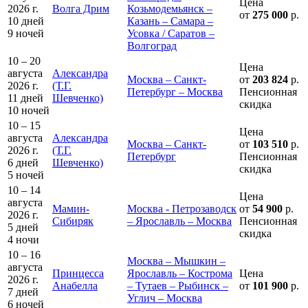
Цена
2026 г.
Волга Дрим
Козьмодемьянск –
от
275 000
р.
10 дней
Казань – Самара –
9 ночей
Усовка / Саратов –
Волгоград
10 – 20
Цена
августа
Александра
Москва – Санкт-
от
203 824
р.
2026 г.
(Т.Г.
Петербург – Москва
Пенсионная
11 дней
Шевченко)
скидка
10 ночей
10 – 15
Цена
августа
Александра
Москва – Санкт-
от
103 510
р.
2026 г.
(Т.Г.
Петербург
Пенсионная
6 дней
Шевченко)
скидка
5 ночей
10 – 14
Цена
августа
Мамин-
Москва - Петрозаводск
от
54 900
р.
2026 г.
Сибиряк
– Ярославль – Москва
Пенсионная
5 дней
скидка
4 ночи
10 – 16
Москва – Мышкин –
августа
Принцесса
Ярославль – Кострома
Цена
2026 г.
Анабелла
– Тутаев – Рыбинск –
от
101 900
р.
7 дней
Углич – Москва
6 ночей