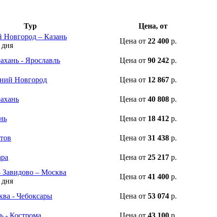
Тур
Цена, от
 Новгород – Казань
Цена
от
22 400
р.
 дня
ахань - Ярославль
Цена
от
90 242
р.
жний Новгород
Цена
от
12 867
р.
рахань
Цена
от
40 808
р.
нь
Цена
от
18 412
р.
атов
Цена
от
31 438
р.
ара
Цена
от
25 217
р.
– Завидово – Москва
Цена
от
41 400
р.
 дня
ква - Чебоксары
Цена
от
53 074
р.
ь - Кострома
Цена
от
43 100
р.