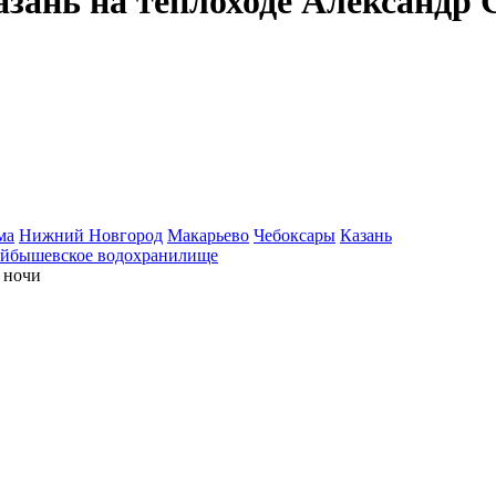
Казань на теплоходе Александр
ма
Нижний Новгород
Макарьево
Чебоксары
Казань
йбышевское водохранилище
ночи