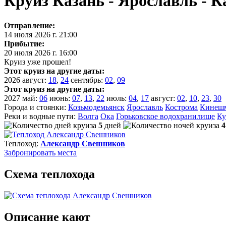
Круиз Казань - Ярославль - 
Отправление:
14 июля 2026 г. 21:00
Прибытие:
20 июля 2026 г. 16:00
Круиз уже прошел!
Этот круиз на другие даты:
2026
август:
18
,
24
сентябрь:
02
,
09
Этот круиз на другие даты:
2027
май:
06
июнь:
07
,
13
,
22
июль:
04
,
17
август:
02
,
10
,
23
,
30
Города и стоянки:
Козьмодемьянск
Ярославль
Кострома
Кинеш
Реки и водные пути:
Волга
Ока
Горьковское водохранилище
Ку
5
дней
4
Теплоход:
Александр Свешников
Забронировать
места
Схема теплохода
Описание кают