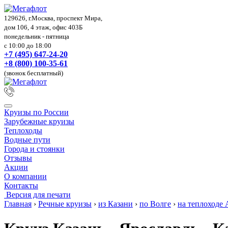
129626, г.Москва, проспект Мира,
дом 106, 4 этаж, офис 403Б
понедельник - пятница
с 10:00 до 18:00
+7 (495) 647-24-20
+8 (800) 100-35-61
(звонок бесплатный)
Круизы по России
Зарубежные круизы
Теплоходы
Водные пути
Города и стоянки
Отзывы
Акции
О компании
Контакты
Версия для печати
Главная
›
Речные круизы
›
из Казани
›
по Волге
›
на теплоходе