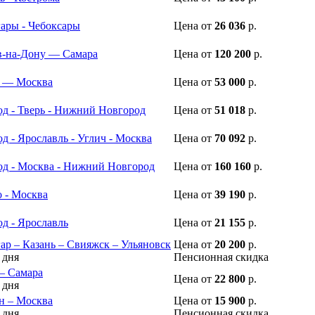
гары - Чебоксары
Цена
от
26 036
р.
в-на-Дону — Самара
Цена
от
120 200
р.
 — Москва
Цена
от
53 000
р.
д - Тверь - Нижний Новгород
Цена
от
51 018
р.
 - Ярославль - Углич - Москва
Цена
от
70 092
р.
д - Москва - Нижний Новгород
Цена
от
160 160
р.
 - Москва
Цена
от
39 190
р.
д - Ярославль
Цена
от
21 155
р.
ар – Казань – Свияжск – Ульяновск
Цена
от
20 200
р.
 дня
Пенсионная скидка
 – Самара
Цена
от
22 800
р.
 дня
н – Москва
Цена
от
15 900
р.
 дня
Пенсионная скидка