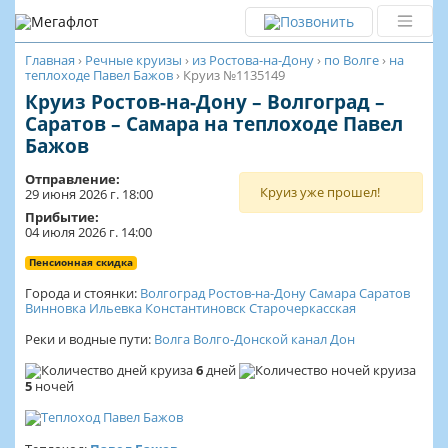
Главная
›
Речные круизы
›
из Ростова-на-Дону
›
по Волге
›
на
теплоходе Павел Бажов
›
Круиз №1135149
Круиз Ростов-на-Дону – Волгоград –
Саратов – Самара на теплоходе Павел
Бажов
Отправление:
Круиз уже прошел!
29 июня 2026 г. 18:00
Прибытие:
04 июля 2026 г. 14:00
Пенсионная скидка
Города и стоянки:
Волгоград
Ростов-на-Дону
Самара
Саратов
Винновка
Ильевка
Константиновск
Старочеркасская
Реки и водные пути:
Волга
Волго-Донской канал
Дон
6
дней
5
ночей