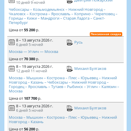
Дмитрий Пожарский
10 дней
9 ночей
Чебоксары – Козьмодемьянск – Нижний Новгород –
Чкаловск – Кострома – Ярославль – Коприно – Череповец –
Горицы – Кижи – Мандроги – Старая Ладога – Санкт-
Петербург
Цена
от
55 200
р.
Пенсионная скидка
8 – 13 августа 2026 г.
Русь
6 дней
5 ночей
Москва — Углич — Москва
Цена
от
70 380
р.
8 – 19 августа 2026 г.
Михаил Булгаков
12 дней
11 ночей
Москва – Мышкин – Кострома – Плес – Юрьевец – Нижний
Новгород – Казань – Чебоксары – Нижний Новгород –
Городец – Ярославль – Тутаев – Рыбинск – Углич – Калязин –
Москва
Цена
от
107 700
р.
8 – 13 августа 2026 г.
Михаил Булгаков
6 дней
5 ночей
Москва – Мышкин – Кострома – Плес – Юрьевец – Нижний
Новгород – Казань
Цена
от
56 200
р.