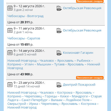
Пенсионная скидка
9 – 12 августа 2026 г.
Октябрьская Революция
3 дня
2 ночи
Чебоксары - Волгоград
Цена
от
20 311
р.
9 – 11 августа 2026 г.
Октябрьская Революция
2 дня
1 ночь
Чебоксары - Саратов
Цена
от
15 651
р.
9 – 14 августа 2026 г.
Космонавт Гагарин
6 дней
5 ночей
Нижний Новгород – Чкаловск – Ярославль – Рыбинск –
Коприно – Углич – Мышкин – Тутаев – Ярославль – Нижний
Новгород
Цена
от
43 900
р.
Пенсионная скидка
9 – 23 августа 2026 г.
Дмитрий Пожарский
15 дней
14 ночей
Нижний Новгород – Чкаловск – Кострома – Ярославль –
Коприно – Череповец – Горицы – Кижи – Мандроги – Старая
Ладога – Санкт-Петербург – Валаам – Лодейное Поле –
Свирьстрой – Ирма – Череповец – Ярославль – Кострома –
Нижний Новгород