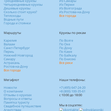
Трехдневные круизы
Из Самары
Четырехдневные круизы
Из Перми
Дешевые круизы
Из Волгограда
Сколько стоит круиз?
Из Ростова-на-Дону
Теплоходы
Все города
Водные пути
Города и стоянки
Маршруты
Круизы по рекам
Карелия
По Волге
Валаам
По Оке
Санкт-Петербург
По Дону
Пермь
По Каме
Нижний Новгород
По Байкалу
Самару
По Енисею
Астрахань
Все реки
Ростов-на-Дону
Все города
Мегафлот
Наши телефоны:
Новости
+7 (495) 647-24-20
О компании
+8 (800) 100-35-61
Отзывы о круизах
c 10:00 до 18:00
Вопросы и ответы
Памятка туристу
Мы в соцсетях:
Свадебное путешествие
Агентствам