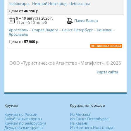
Чебоксары - Нижний Новгород - Чебоксары
Цена
от
46 196
р.
9 – 19 августа 2026 г.
Павел Бажов
11 дней
10 ночей
Ярославль – Старая Ладога – Санкт-Петербург – Коневец –
Ярославль
Цена
от
57 900
р.
Пенсионная скидка
ООО «Туристическое Агентство «Мегафлот», © 2026
Карта сайта
Круизы
Круизы из городов
Круизы по России
Из Москвы
Зарубежные круизы
Из Санкт-Петербурга
Круизы по Белоруссии
Из Казани
Двухдневные круизы
Из Нижнего Новгорода