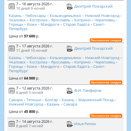
7 – 16 августа 2026 г.
Дмитрий Пожарский
10 дней
9 ночей
Казань – Чебоксары – Козьмодемьянск – Нижний Новгород –
Чкаловск – Кострома – Ярославль – Коприно – Череповец –
Горицы – Кижи – Мандроги – Старая Ладога – Санкт-
Петербург
Цена
от
57 600
р.
Пенсионная скидка
7 – 17 августа 2026 г.
Дмитрий Пожарский
11 дней
10 ночей
Казань – Чебоксары – Козьмодемьянск – Нижний Новгород –
Чкаловск – Кострома – Ярославль – Коприно – Череповец –
Горицы – Кижи – Мандроги – Старая Ладога – Санкт-
Петербург
Цена
от
64 000
р.
Пенсионная скидка
7 – 12 августа 2026 г.
Ф.И. Панферов
6 дней
5 ночей
Самара – Тетюши – Болгар – Казань – Мариинский Посад –
Нижний Новгород – Казань – Самара
Цена
от
45 800
р.
Пенсионная скидка
7 – 14 августа 2026 г.
Илья Репин
8 дней
7 ночей