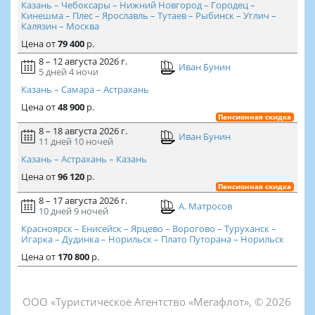
Казань – Чебоксары – Нижний Новгород – Городец –
Кинешма – Плес – Ярославль – Тутаев – Рыбинск – Углич –
Калязин – Москва
Цена
от
79 400
р.
8 – 12 августа 2026 г.
Иван Бунин
5 дней
4 ночи
Казань – Самара – Астрахань
Цена
от
48 900
р.
Пенсионная скидка
8 – 18 августа 2026 г.
Иван Бунин
11 дней
10 ночей
Казань – Астрахань – Казань
Цена
от
96 120
р.
Пенсионная скидка
8 – 17 августа 2026 г.
А. Матросов
10 дней
9 ночей
Красноярск – Енисейск – Ярцево – Ворогово – Туруханск –
Игарка – Дудинка – Норильск – Плато Путорана – Норильск
Цена
от
170 800
р.
ООО «Туристическое Агентство «Мегафлот», © 2026