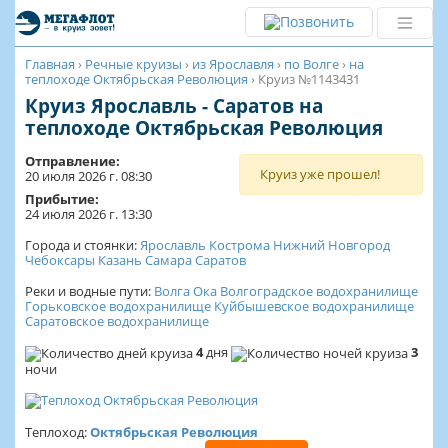
Главная
›
Речные круизы
›
из Ярославля
›
по Волге
›
на
теплоходе Октябрьская Революция
›
Круиз №1143431
Круиз Ярославль - Саратов на
теплоходе Октябрьская Революция
Отправление:
Круиз уже прошел!
20 июля 2026 г. 08:30
Прибытие:
24 июля 2026 г. 13:30
Города и стоянки:
Ярославль
Кострома
Нижний Новгород
Чебоксары
Казань
Самара
Саратов
Реки и водные пути:
Волга
Ока
Волгоградское водохранилище
Горьковское водохранилище
Куйбышевское водохранилище
Саратовское водохранилище
4
дня
3
ночи
Теплоход:
Октябрьская Революция