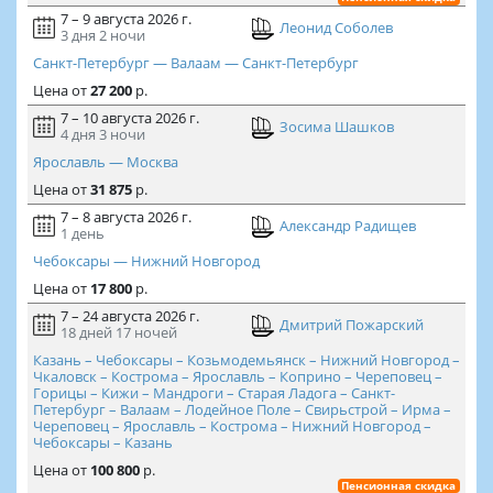
7 – 9 августа 2026 г.
Леонид Соболев
3 дня
2 ночи
Санкт-Петербург — Валаам — Санкт-Петербург
Цена
от
27 200
р.
7 – 10 августа 2026 г.
Зосима Шашков
4 дня
3 ночи
Ярославль — Москва
Цена
от
31 875
р.
7 – 8 августа 2026 г.
Александр Радищев
1 день
Чебоксары — Нижний Новгород
Цена
от
17 800
р.
7 – 24 августа 2026 г.
Дмитрий Пожарский
18 дней
17 ночей
Казань – Чебоксары – Козьмодемьянск – Нижний Новгород –
Чкаловск – Кострома – Ярославль – Коприно – Череповец –
Горицы – Кижи – Мандроги – Старая Ладога – Санкт-
Петербург – Валаам – Лодейное Поле – Свирьстрой – Ирма –
Череповец – Ярославль – Кострома – Нижний Новгород –
Чебоксары – Казань
Цена
от
100 800
р.
Пенсионная скидка