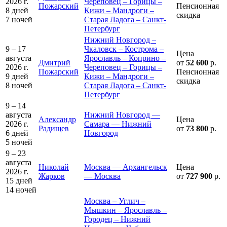
2026 г.
Череповец – Горицы –
Пожарский
Пенсионная
8 дней
Кижи – Мандроги –
скидка
7 ночей
Старая Ладога – Санкт-
Петербург
Нижний Новгород –
9 – 17
Чкаловск – Кострома –
Цена
августа
Ярославль – Коприно –
Дмитрий
от
52 600
р.
2026 г.
Череповец – Горицы –
Пожарский
Пенсионная
9 дней
Кижи – Мандроги –
скидка
8 ночей
Старая Ладога – Санкт-
Петербург
9 – 14
августа
Нижний Новгород —
Александр
Цена
2026 г.
Самара — Нижний
Радищев
от
73 800
р.
6 дней
Новгород
5 ночей
9 – 23
августа
Николай
Москва — Архангельск
Цена
2026 г.
Жарков
— Москва
от
727 900
р.
15 дней
14 ночей
Москва – Углич –
Мышкин – Ярославль –
Городец – Нижний