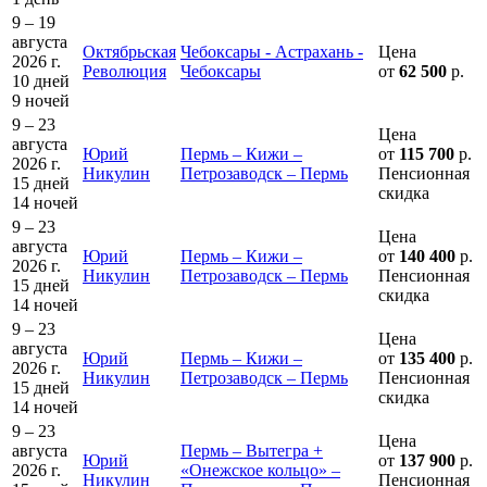
9 – 19
августа
Октябрьская
Чебоксары - Астрахань -
Цена
2026 г.
Революция
Чебоксары
от
62 500
р.
10 дней
9 ночей
9 – 23
Цена
августа
Юрий
Пермь – Кижи –
от
115 700
р.
2026 г.
Никулин
Петрозаводск – Пермь
Пенсионная
15 дней
скидка
14 ночей
9 – 23
Цена
августа
Юрий
Пермь – Кижи –
от
140 400
р.
2026 г.
Никулин
Петрозаводск – Пермь
Пенсионная
15 дней
скидка
14 ночей
9 – 23
Цена
августа
Юрий
Пермь – Кижи –
от
135 400
р.
2026 г.
Никулин
Петрозаводск – Пермь
Пенсионная
15 дней
скидка
14 ночей
9 – 23
Цена
августа
Пермь – Вытегра +
Юрий
от
137 900
р.
2026 г.
«Онежское кольцо» –
Никулин
Пенсионная