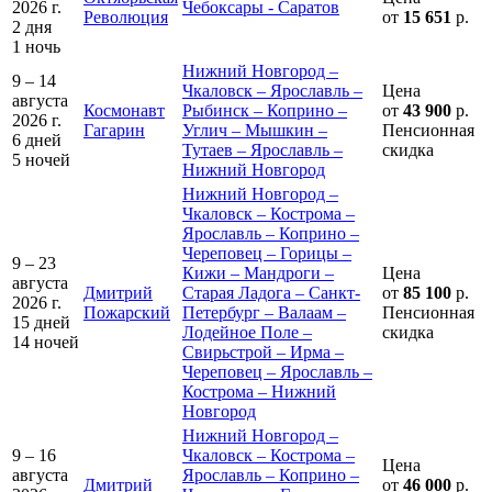
2026 г.
Чебоксары - Саратов
Революция
от
15 651
р.
2 дня
1 ночь
Нижний Новгород –
9 – 14
Чкаловск – Ярославль –
Цена
августа
Космонавт
Рыбинск – Коприно –
от
43 900
р.
2026 г.
Гагарин
Углич – Мышкин –
Пенсионная
6 дней
Тутаев – Ярославль –
скидка
5 ночей
Нижний Новгород
Нижний Новгород –
Чкаловск – Кострома –
Ярославль – Коприно –
Череповец – Горицы –
9 – 23
Кижи – Мандроги –
Цена
августа
Дмитрий
Старая Ладога – Санкт-
от
85 100
р.
2026 г.
Пожарский
Петербург – Валаам –
Пенсионная
15 дней
Лодейное Поле –
скидка
14 ночей
Свирьстрой – Ирма –
Череповец – Ярославль –
Кострома – Нижний
Новгород
Нижний Новгород –
9 – 16
Чкаловск – Кострома –
Цена
августа
Ярославль – Коприно –
Дмитрий
от
46 000
р.