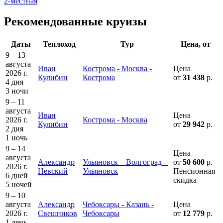
2-местная
Рекомендованные круизы
Даты
Теплоход
Тур
Цена, от
9 – 13
августа
Иван
Кострома - Москва -
Цена
2026 г.
Кулибин
Кострома
от
31 438
р.
4 дня
3 ночи
9 – 11
августа
Иван
Цена
2026 г.
Кострома - Москва
Кулибин
от
29 942
р.
2 дня
1 ночь
9 – 14
Цена
августа
Александр
Ульяновск – Волгоград –
от
50 600
р.
2026 г.
Невский
Ульяновск
Пенсионная
6 дней
скидка
5 ночей
9 – 10
августа
Александр
Чебоксары - Казань -
Цена
2026 г.
Свешников
Чебоксары
от
12 779
р.
1 день