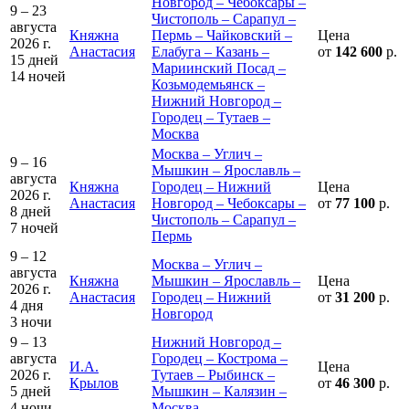
Новгород – Чебоксары –
9 – 23
Чистополь – Сарапул –
августа
Княжна
Пермь – Чайковский –
Цена
2026 г.
Анастасия
Елабуга – Казань –
от
142 600
р.
15 дней
Мариинский Посад –
14 ночей
Козьмодемьянск –
Нижний Новгород –
Городец – Тутаев –
Москва
Москва – Углич –
9 – 16
Мышкин – Ярославль –
августа
Княжна
Городец – Нижний
Цена
2026 г.
Анастасия
Новгород – Чебоксары –
от
77 100
р.
8 дней
Чистополь – Сарапул –
7 ночей
Пермь
9 – 12
Москва – Углич –
августа
Княжна
Мышкин – Ярославль –
Цена
2026 г.
Анастасия
Городец – Нижний
от
31 200
р.
4 дня
Новгород
3 ночи
9 – 13
Нижний Новгород –
августа
Городец – Кострома –
И.А.
Цена
2026 г.
Тутаев – Рыбинск –
Крылов
от
46 300
р.
5 дней
Мышкин – Калязин –
4 ночи
Москва