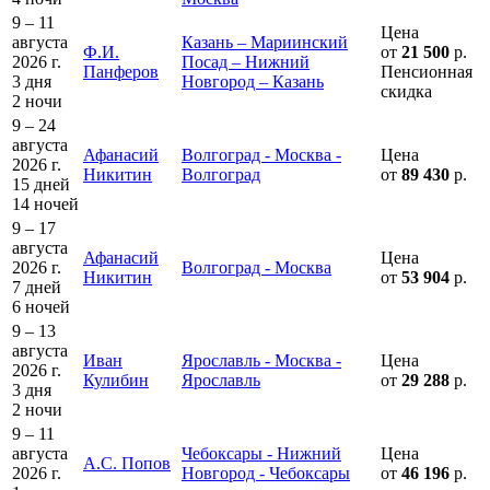
9 – 11
Цена
августа
Казань – Мариинский
Ф.И.
от
21 500
р.
2026 г.
Посад – Нижний
Панферов
Пенсионная
3 дня
Новгород – Казань
скидка
2 ночи
9 – 24
августа
Афанасий
Волгоград - Москва -
Цена
2026 г.
Никитин
Волгоград
от
89 430
р.
15 дней
14 ночей
9 – 17
августа
Афанасий
Цена
2026 г.
Волгоград - Москва
Никитин
от
53 904
р.
7 дней
6 ночей
9 – 13
августа
Иван
Ярославль - Москва -
Цена
2026 г.
Кулибин
Ярославль
от
29 288
р.
3 дня
2 ночи
9 – 11
августа
Чебоксары - Нижний
Цена
А.С. Попов
2026 г.
Новгород - Чебоксары
от
46 196
р.