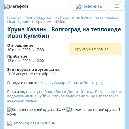
Главная
›
Речные круизы
›
из Казани
›
по Волге
›
на теплоходе
Иван Кулибин
›
Круиз №1142400
Круиз Казань - Волгоград на теплоходе
Иван Кулибин
Отправление:
Круиз уже прошел!
10 июля 2026 г. 17:30
Прибытие:
13 июля 2026 г. 12:00
Этот круиз на другие даты:
2026
август:
15
сентябрь:
02
Города и стоянки:
Казань
Самара
Саратов
Волгоград
Реки и водные пути:
Волга
Волго-Донской канал
Волгоградское
водохранилище
Куйбышевское водохранилище
Саратовское
водохранилище
2
дня
1
ночь