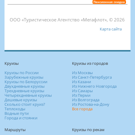
Пенсионная скидка
ООО «Туристическое Агентство «Мегафлот», © 2026
Карта сайта
Круизы
Круизы из городов
Круизы по России
Из Москвы
Зарубежные круизы
Из Санкт-Петербурга
Круизы по Белоруссии
Из Казани
Двухдневные круизы
Из Нижнего Новгорода
Трехдневные круизы
Из Самары
Четырехдневные круизы
Из Перми
Дешевые круизы
Из Волгограда
Сколько стоит круиз?
Из Ростова-на-Дону
Теплоходы
Все города
Водные пути
Города и стоянки
Маршруты
Круизы по рекам