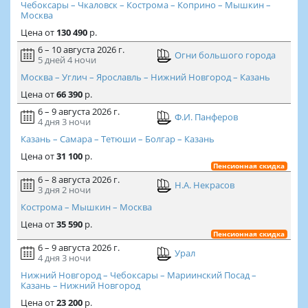
Чебоксары – Чкаловск – Кострома – Коприно – Мышкин –
Москва
Цена
от
130 490
р.
6 – 10 августа 2026 г.
Огни большого города
5 дней
4 ночи
Москва – Углич – Ярославль – Нижний Новгород – Казань
Цена
от
66 390
р.
6 – 9 августа 2026 г.
Ф.И. Панферов
4 дня
3 ночи
Казань – Самара – Тетюши – Болгар – Казань
Цена
от
31 100
р.
Пенсионная скидка
6 – 8 августа 2026 г.
Н.А. Некрасов
3 дня
2 ночи
Кострома – Мышкин – Москва
Цена
от
35 590
р.
Пенсионная скидка
6 – 9 августа 2026 г.
Урал
4 дня
3 ночи
Нижний Новгород – Чебоксары – Мариинский Посад –
Казань – Нижний Новгород
Цена
от
23 200
р.