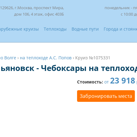
129626, г.Москва, проспект Мира,
понедельник - п
дом 106, 4 этаж, офис 403Б
с 10:00 д
арубежные круизы
Теплоходы
Водные пути
Города и стоян
по Волге
›
на теплоходе А.С. Попов
›
Круиз №1075331
ьяновск - Чебоксары на теплоход
23 918
Стоимость:
от
Забронировать места