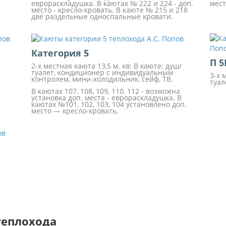
еврораскладушка. В каютах № 222 и 224 - доп.
мест
место - кресло-кровать. В каюте № 215 и 218
две раздельные односпальные кровати.
Категория 5
П 5
2-х местная каюта 13,5 м. кв: В каюте: душ/
туалет, кондиционер с индивидуальным
3-х 
контролем, мини-холодильник, сейф, ТВ.
туал
В каютах 107, 108, 109, 110, 112 - возможна
установка доп. места - еврораскладушка. В
каютах №101, 102, 103, 104 установлено доп.
место — кресло-кровать.
теплохода