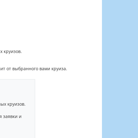
х круизов.
ит от выбранного вами круиза.
ых круизов.
я заявки и