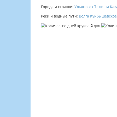
Города и стоянки:
Ульяновск
Тетюши
Каз
Реки и водные пути:
Волга
Куйбышевское
2
дня