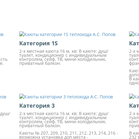
Категория 1S
Кат
2-х местная каюта 16 м. кв: В каюте: душ/
2-х 
туалет, кондиционер с индивидуальным
туал
Есть
контролем, сейф, ТВ, мини-холодильник,
конт
е.
приватный балкон.
фран
Кают
допо
В ка
одно
Категория 3
Кат
 душ/
2-х местная каюта 16 м. кв: В каюте: душ/
2-х 
туалет, кондиционер с индивидуальным
туал
контролем, сейф, ТВ, мини-холодильник,
конт
приватный балкон.
прив
Каюты № 207, 209, 210, 211, 212, 213, 214, 216 -
В ка
возможна установка доп.места -
232 