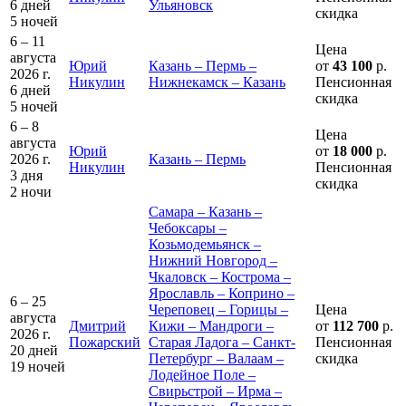
6 дней
Ульяновск
скидка
5 ночей
6 – 11
Цена
августа
Юрий
Казань – Пермь –
от
43 100
р.
2026 г.
Никулин
Нижнекамск – Казань
Пенсионная
6 дней
скидка
5 ночей
6 – 8
Цена
августа
Юрий
от
18 000
р.
2026 г.
Казань – Пермь
Никулин
Пенсионная
3 дня
скидка
2 ночи
Самара – Казань –
Чебоксары –
Козьмодемьянск –
Нижний Новгород –
Чкаловск – Кострома –
Ярославль – Коприно –
6 – 25
Череповец – Горицы –
Цена
августа
Дмитрий
Кижи – Мандроги –
от
112 700
р.
2026 г.
Пожарский
Старая Ладога – Санкт-
Пенсионная
20 дней
Петербург – Валаам –
скидка
19 ночей
Лодейное Поле –
Свирьстрой – Ирма –