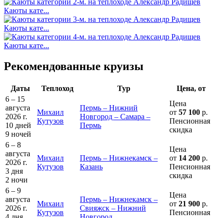
Каюты кате...
Каюты кате...
Каюты кате...
Рекомендованные круизы
Даты
Теплоход
Тур
Цена, от
6 – 15
Цена
августа
Пермь – Нижний
Михаил
от
57 100
р.
2026 г.
Новгород – Самара –
Кутузов
Пенсионная
10 дней
Пермь
скидка
9 ночей
6 – 8
Цена
августа
Михаил
Пермь – Нижнекамск –
от
14 200
р.
2026 г.
Кутузов
Казань
Пенсионная
3 дня
скидка
2 ночи
6 – 9
Цена
августа
Пермь – Нижнекамск –
Михаил
от
21 900
р.
2026 г.
Свияжск – Нижний
Кутузов
Пенсионная
4 дня
Новгород