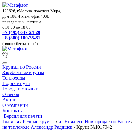
129626, г.Москва, проспект Мира,
дом 106, 4 этаж, офис 403Б
понедельник - пятница
с 10:00 до 18:00
+7 (495) 647-24-20
+8 (800) 100-35-61
(звонок бесплатный)
Круизы по России
Зарубежные круизы
Теплоходы
Водные пути
Города и стоянки
Отзывы
Акции
О компании
Контакты
Версия для печати
Главная
›
Речные круизы
›
из Нижнего Новгорода
›
по Волге
›
на теплоходе Александр Радищев
›
Круиз №1017942