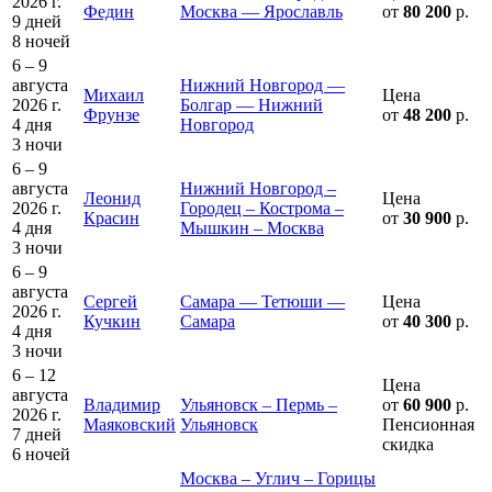
2026 г.
Федин
Москва — Ярославль
от
80 200
р.
9 дней
8 ночей
6 – 9
августа
Нижний Новгород —
Михаил
Цена
2026 г.
Болгар — Нижний
Фрунзе
от
48 200
р.
4 дня
Новгород
3 ночи
6 – 9
августа
Нижний Новгород –
Леонид
Цена
2026 г.
Городец – Кострома –
Красин
от
30 900
р.
4 дня
Мышкин – Москва
3 ночи
6 – 9
августа
Сергей
Самара — Тетюши —
Цена
2026 г.
Кучкин
Самара
от
40 300
р.
4 дня
3 ночи
6 – 12
Цена
августа
Владимир
Ульяновск – Пермь –
от
60 900
р.
2026 г.
Маяковский
Ульяновск
Пенсионная
7 дней
скидка
6 ночей
Москва – Углич – Горицы