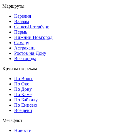
Маршруты
Карелия
Валаам
Санкт-Петербург
Пермь
Нижний Новгород
Самару
Астрахань
Ростов-на-Дону
Все города
Круизы по рекам
По Волге
По Оке
По Дону
По Каме
По Байкалу
По Енисею
Все реки
Мегафлот
Новости