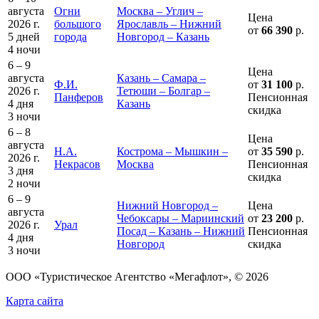
августа
Огни
Москва – Углич –
Цена
2026 г.
большого
Ярославль – Нижний
от
66 390
р.
5 дней
города
Новгород – Казань
4 ночи
6 – 9
Цена
августа
Казань – Самара –
Ф.И.
от
31 100
р.
2026 г.
Тетюши – Болгар –
Панферов
Пенсионная
4 дня
Казань
скидка
3 ночи
6 – 8
Цена
августа
Н.А.
Кострома – Мышкин –
от
35 590
р.
2026 г.
Некрасов
Москва
Пенсионная
3 дня
скидка
2 ночи
6 – 9
Нижний Новгород –
Цена
августа
Чебоксары – Мариинский
от
23 200
р.
2026 г.
Урал
Посад – Казань – Нижний
Пенсионная
4 дня
Новгород
скидка
3 ночи
ООО «Туристическое Агентство «Мегафлот», © 2026
Карта сайта