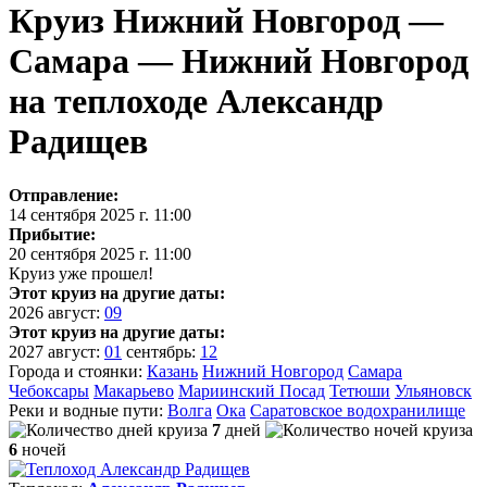
Круиз Нижний Новгород —
Самара — Нижний Новгород
на теплоходе Александр
Радищев
Отправление:
14 сентября 2025 г. 11:00
Прибытие:
20 сентября 2025 г. 11:00
Круиз уже прошел!
Этот круиз на другие даты:
2026
август:
09
Этот круиз на другие даты:
2027
август:
01
сентябрь:
12
Города и стоянки:
Казань
Нижний Новгород
Самара
Чебоксары
Макарьево
Мариинский Посад
Тетюши
Ульяновск
Реки и водные пути:
Волга
Ока
Саратовское водохранилище
7
дней
6
ночей