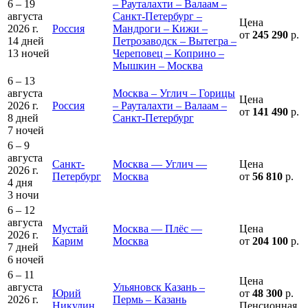
6 – 19
– Рауталахти – Валаам –
августа
Санкт-Петербург –
Цена
2026 г.
Россия
Мандроги – Кижи –
от
245 290
р.
14 дней
Петрозаводск – Вытегра –
13 ночей
Череповец – Коприно –
Мышкин – Москва
6 – 13
августа
Москва – Углич – Горицы
Цена
2026 г.
Россия
– Рауталахти – Валаам –
от
141 490
р.
8 дней
Санкт-Петербург
7 ночей
6 – 9
августа
Санкт-
Москва — Углич —
Цена
2026 г.
Петербург
Москва
от
56 810
р.
4 дня
3 ночи
6 – 12
августа
Мустай
Москва — Плёс —
Цена
2026 г.
Карим
Москва
от
204 100
р.
7 дней
6 ночей
6 – 11
Цена
августа
Ульяновск Казань –
Юрий
от
48 300
р.
2026 г.
Пермь – Казань
Никулин
Пенсионная