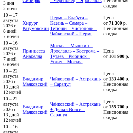
Сибиряк
– Череповец – Ярославль
Пенсионная
3 дня
скидка
2 ночи
10 – 17
Пермь – Елабуга –
Цена
августа
Хирург
Казань – Самара –
от
71 300
р.
2026 г.
Разумовский
Тетюши – Чистополь –
Пенсионная
8 дней
Чайковский – Пермь
скидка
7 ночей
10 – 16
Москва – Мышкин –
августа
Принцесса
Ярославль – Кострома –
Цена
2026 г.
Анабелла
Тутаев – Рыбинск –
от
101 900
р.
7 дней
Углич – Москва
6 ночей
10 – 22
Цена
августа
Владимир
Чайковский – Астрахань
от
133 400
р.
2026 г.
Маяковский
– Сарапул
Пенсионная
13 дней
скидка
12 ночей
10 – 22
Цена
августа
Чайковский – Астрахань
Владимир
от
155 700
р.
2026 г.
+ Дельта Волги –
Маяковский
Пенсионная
13 дней
Сарапул
скидка
12 ночей
10 – 16
августа