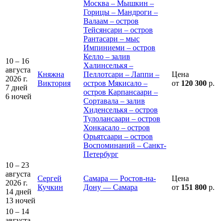
Москва – Мышкин –
Горицы – Мандроги –
Валаам – остров
Тейсянсари – остров
Рантасари – мыс
Импиниеми – остров
Келло – залив
10 – 16
Халинселькя –
августа
Княжна
Пеллотсари – Лаппи –
Цена
2026 г.
Виктория
остров Мякисало –
от
120 300
р.
7 дней
остров Карпансаари –
6 ночей
Сортавала – залив
Хиденселькя – остров
Тулолансаари – остров
Хонкасало – остров
Орьятсаари – остров
Воспоминаний – Санкт-
Петербург
10 – 23
августа
Сергей
Самара — Ростов-на-
Цена
2026 г.
Кучкин
Дону — Самара
от
151 800
р.
14 дней
13 ночей
10 – 14
августа