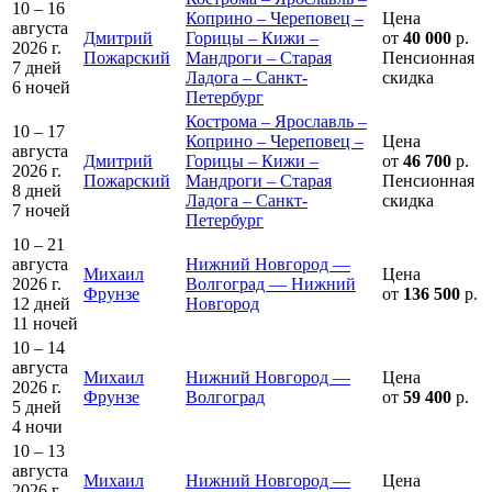
10 – 16
Коприно – Череповец –
Цена
августа
Дмитрий
Горицы – Кижи –
от
40 000
р.
2026 г.
Пожарский
Мандроги – Старая
Пенсионная
7 дней
Ладога – Санкт-
скидка
6 ночей
Петербург
Кострома – Ярославль –
10 – 17
Коприно – Череповец –
Цена
августа
Дмитрий
Горицы – Кижи –
от
46 700
р.
2026 г.
Пожарский
Мандроги – Старая
Пенсионная
8 дней
Ладога – Санкт-
скидка
7 ночей
Петербург
10 – 21
августа
Нижний Новгород —
Михаил
Цена
2026 г.
Волгоград — Нижний
Фрунзе
от
136 500
р.
12 дней
Новгород
11 ночей
10 – 14
августа
Михаил
Нижний Новгород —
Цена
2026 г.
Фрунзе
Волгоград
от
59 400
р.
5 дней
4 ночи
10 – 13
августа
Михаил
Нижний Новгород —
Цена
2026 г.