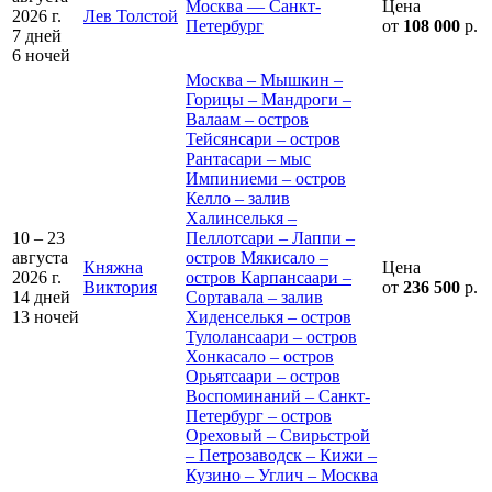
Москва — Санкт-
Цена
2026 г.
Лев Толстой
Петербург
от
108 000
р.
7 дней
6 ночей
Москва – Мышкин –
Горицы – Мандроги –
Валаам – остров
Тейсянсари – остров
Рантасари – мыс
Импиниеми – остров
Келло – залив
Халинселькя –
10 – 23
Пеллотсари – Лаппи –
августа
остров Мякисало –
Княжна
Цена
2026 г.
остров Карпансаари –
Виктория
от
236 500
р.
14 дней
Сортавала – залив
13 ночей
Хиденселькя – остров
Тулолансаари – остров
Хонкасало – остров
Орьятсаари – остров
Воспоминаний – Санкт-
Петербург – остров
Ореховый – Свирьстрой
– Петрозаводск – Кижи –
Кузино – Углич – Москва