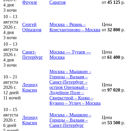
Фрунзе
Саратов
от
45 125
р.
4 дня
3 ночи
10 – 13
августа
Сергей
Москва – Рязань –
Цена
2026 г.
Образцов
Константиново – Москва
от
32 800
р.
4 дня
3 ночи
10 – 13
августа
Санкт-
Москва — Тутаев —
Цена
2026 г.
Петербург
Москва
от
61 400
р.
4 дня
3 ночи
Москва – Мышкин –
10 – 21
Горицы – Валаам –
августа
Санкт-Петербург –
Леонид
Цена
2026 г.
остров Ореховый –
Красин
от
97 020
р.
12 дней
Лодейное Поле –
11 ночей
Свирьстрой – Кижи –
Кузино – Углич – Москва
10 – 15
августа
Москва – Мышкин –
Леонид
Цена
2026 г.
Горицы – Валаам –
Красин
от
53 500
р.
6 дней
Санкт-Петербург
5 ночей