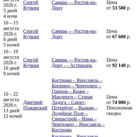
Сергей
Самара — Ростов-на-
Цена
2026 г.
Кучкин
Дону
от
53 580
р.
5 дней
4 ночи
10 – 15
августа
Сергей
Самара — Ростов-на-
Цена
2026 г.
Кучкин
Дону
от
67 600
р.
6 дней
5 ночей
10 – 19
августа
Сергей
Самара — Ростов-на-
Цена
2026 г.
Кучкин
Дону — Астрахань
от
92 140
р.
10 дней
9 ночей
Кострома – Ярославль –
Коприно – Череповец –
Горицы – Кижи –
10 – 22
Мандроги – Старая
Цена
августа
Дмитрий
Ладога – Санкт-
от
74 000
р.
2026 г.
Пожарский
Петербург – Валаам –
Пенсионная
13 дней
Лодейное Поле –
скидка
12 ночей
Свирьстрой – Ирма –
Череповец – Ярославль –
Кострома
Кострома – Ярославль –