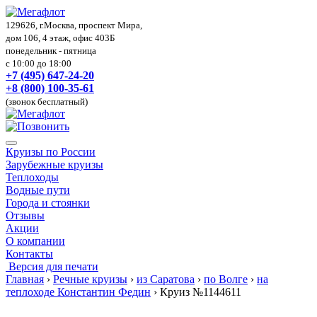
129626, г.Москва, проспект Мира,
дом 106, 4 этаж, офис 403Б
понедельник - пятница
с 10:00 до 18:00
+7 (495) 647-24-20
+8 (800) 100-35-61
(звонок бесплатный)
Круизы по России
Зарубежные круизы
Теплоходы
Водные пути
Города и стоянки
Отзывы
Акции
О компании
Контакты
Версия для печати
Главная
›
Речные круизы
›
из Саратова
›
по Волге
›
на
теплоходе Константин Федин
›
Круиз №1144611