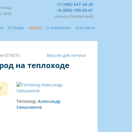
+7 (495) 647-24-20
ятница
+8 (800) 100-35-61
о 18:00
(звонок бесплатный)
ки
Отзывы
Акции
О компании
Контакты
 №1074375
Версия для печати
род на теплоходе
!
Теплоход:
Александр
Свешников