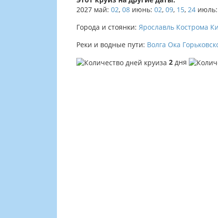
2027
май:
02
,
08
июнь:
02
,
09
,
15
,
24
июль:
Города и стоянки:
Ярославль
Кострома
К
Реки и водные пути:
Волга
Ока
Горьковск
2
дня