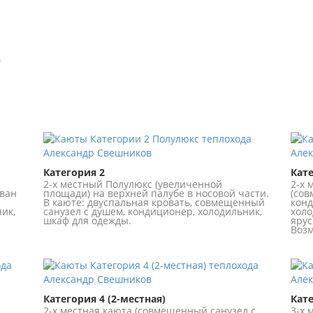
Категория 2
Кате
2-х местный Полулюкс (увеличенной
2-х 
иван
площади) на верхней палубе в носовой части.
(сов
В каюте: двуспальная кровать, совмещенный
конд
ик,
санузел с душем, кондиционер, холодильник,
холо
шкаф для одежды.
ярус
Возм
Категория 4 (2-местная)
Кате
2-х местная каюта (совмещенный санузел с
3-х 