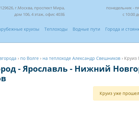
129626, г.Москва, проспект Мира,
понедельник - п
дом 106, 4 этаж, офис 403Б
с 10:00 д
арубежные круизы
Теплоходы
Водные пути
Города и стоян
вгорода
›
по Волге
›
на теплоходе Александр Свешников
›
Круиз
од - Ярославль - Нижний Новго
ов
Круиз уже прошел