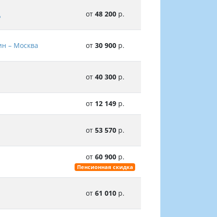
д
от
48 200
р.
ин – Москва
от
30 900
р.
от
40 300
р.
от
12 149
р.
от
53 570
р.
от
60 900
р.
Пенсионная скидка
от
61 010
р.