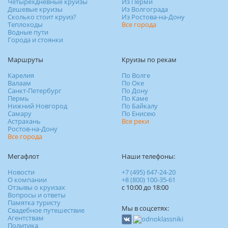
Четырехдневные круизы
Из Перми
Дешевые круизы
Из Волгограда
Сколько стоит круиз?
Из Ростова-на-Дону
Теплоходы
Все города
Водные пути
Города и стоянки
Маршруты
Круизы по рекам
Карелия
По Волге
Валаам
По Оке
Санкт-Петербург
По Дону
Пермь
По Каме
Нижний Новгород
По Байкалу
Самару
По Енисею
Астрахань
Все реки
Ростов-на-Дону
Все города
Мегафлот
Наши телефоны:
Новости
+7 (495) 647-24-20
О компании
+8 (800) 100-35-61
Отзывы о круизах
c 10:00 до 18:00
Вопросы и ответы
Памятка туристу
Мы в соцсетях:
Свадебное путешествие
Агентствам
Политика