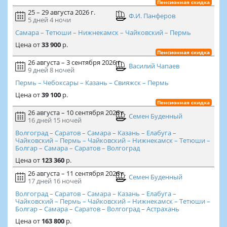
Пенсионная скидка
25 – 29 августа 2026 г.
Ф.И. Панферов
5 дней
4 ночи
Самара – Тетюши – Нижнекамск – Чайковский – Пермь
Цена
от
33 900
р.
Пенсионная скидка
26 августа – 3 сентября 2026 г.
Василий Чапаев
9 дней
8 ночей
Пермь – Чебоксары – Казань – Свияжск – Пермь
Цена
от
39 100
р.
Пенсионная скидка
26 августа – 10 сентября 2026 г.
Семен Буденный
16 дней
15 ночей
Волгоград – Саратов – Самара – Казань – Елабуга –
Чайковский – Пермь – Чайковский – Нижнекамск – Тетюши –
Болгар – Самара – Саратов – Волгоград
Цена
от
123 360
р.
26 августа – 11 сентября 2026 г.
Семен Буденный
17 дней
16 ночей
Волгоград – Саратов – Самара – Казань – Елабуга –
Чайковский – Пермь – Чайковский – Нижнекамск – Тетюши –
Болгар – Самара – Саратов – Волгоград – Астрахань
Цена
от
163 800
р.