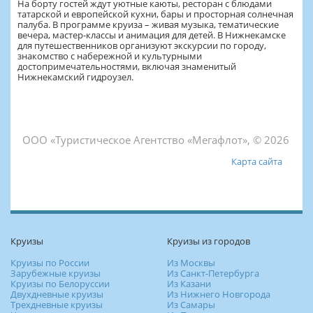
На борту гостей ждут уютные каюты, ресторан с блюдами
татарской и европейской кухни, бары и просторная солнечная
палуба. В программе круиза – живая музыка, тематические
вечера, мастер-классы и анимация для детей. В Нижнекамске
для путешественников организуют экскурсии по городу,
знакомство с набережной и культурными
достопримечательностями, включая знаменитый
Нижнекамский гидроузел.
ООО «Туристическое Агентство «Мегафлот», © 2026
Карта сайта
Круизы
Круизы из городов
Круизы по России
Из Москвы
Зарубежные круизы
Из Санкт-Петербурга
Круизы по Белоруссии
Из Казани
Двухдневные круизы
Из Нижнего Новгорода
Трехдневные круизы
Из Самары