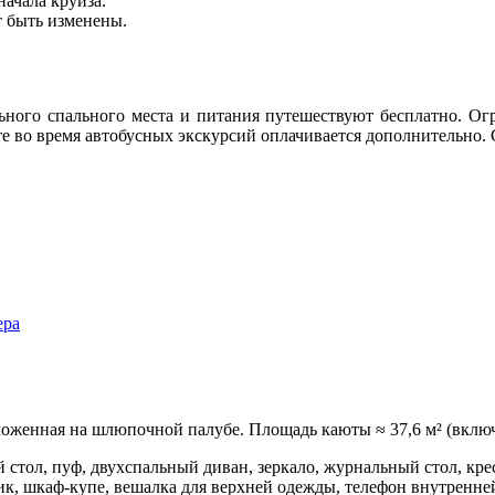
начала круиза.
т быть изменены.
льного спального места и питания путешествуют бесплатно. Ог
те во время автобусных экскурсий оплачивается дополнительно.
оженная на шлюпочной палубе. Площадь каюты ≈ 37,6 м² (включа
 стол, пуф, двухспальный диван, зеркало, журнальный стол, кр
к, шкаф-купе, вешалка для верхней одежды, телефон внутренней 