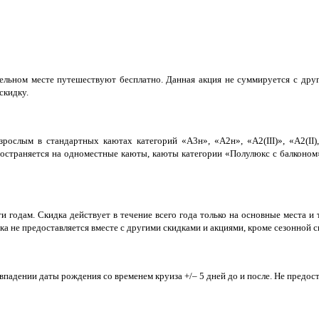
ительном месте путешествуют бесплатно. Данная акция не суммируется с др
скидку.
зрослым в стандартных каютах категорий «А3н», «А2н», «А2(III)», «А2(II)
пространяется на одноместные каюты, каюты категории «Полулюкс с балконом»
и годам. Скидка действует в течение всего года только на основные места и 
а не предоставляется вместе с другими скидками и акциями, кроме сезонной с
падении даты рождения со временем круиза +/– 5 дней до и после. Не предоста