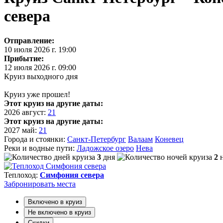
севера
Отправление:
10 июля 2026 г. 19:00
Прибытие:
12 июля 2026 г. 09:00
Круиз выходного дня
Круиз уже прошел!
Этот круиз на другие даты:
2026
август:
21
Этот круиз на другие даты:
2027
май:
21
Города и стоянки:
Санкт-Петербург
Валаам
Коневец
Реки и водные пути:
Ладожское озеро
Нева
3
дня
2
Теплоход:
Симфония севера
Забронировать
места
Включено в круиз
Не включено в круиз
Скидки