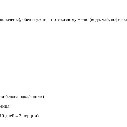
 включены), обед и ужин – по заказному меню (вода, чай, кофе в
ли белое/водка/коньяк)
ления
10 дней – 2 порции)