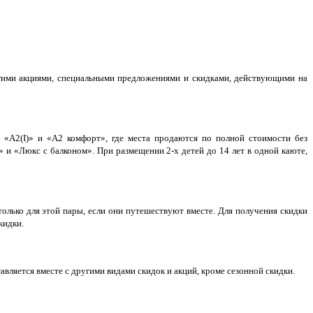
угими акциями, специальными предложениями и скидками, действующими на
, «А2(I)» и «А2 комфорт», где места продаются по полной стоимости без
 и «Люкс с балконом». При размещении 2-х детей до 14 лет в одной каюте,
только для этой пары, если они путешествуют вместе. Для получения скидки
кидки.
вляется вместе с другими видами скидок и акций, кроме сезонной скидки.