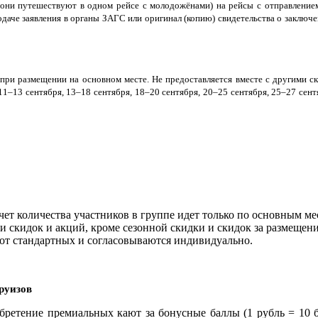
 они путешествуют в одном рейсе с молодожёнами) на рейсы с отправлением 
даче заявления в органы ЗАГС или оригинал (копию) свидетельства о заключен
, при размещении на основном месте. Не предоставляется вместе с другими с
 11–13 сентября, 13–18 сентября, 18–20 сентября, 20–25 сентября, 25–27 сент
счет количества участников в группе идет только по основным ме
 скидок и акций, кроме сезонной скидки и скидок за размещени
 от стандартных и согласовываются индивидуально.
руизов
бретение премиальных кают за бонусные баллы (1 рубль = 10 б