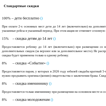
Стандартные скидки
– дети бесплатно
(
)
100%
При оплате 2-х основных мест дети до 14 лет (включительно) на дополн
указанные рейсы в указанный период. При этом акция не отменяет сезонную 
– скидка детям до 14 лет
(
)
15%
Предоставляется ребенку до 14 лет (включительно) при размещении со в
дополнительных скидок (за верхнее или за дополнительное место). Не рас
скидка будет применена только к одному ребенку.
– скидка «Событие»
(
)
8%
Предоставляется парам, у которых в 2026 году юбилей свадьбы кратный 5-т
нужно предъявить оригинал (копию) свидетельства о заключении брака. Скидк
– скидка имениннику
(
)
8%
Предоставляется только имениннику при размещении на основном месте и сов
– скидка молодоженам
(
)
8%