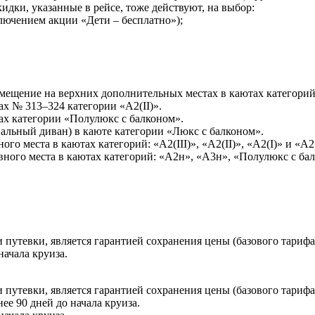
идки, указанные в рейсе, тоже действуют, на выбор:
сключением акции «Дети – бесплатно»);
азмещение на верхних дополнительных местах в каютах категори
ах № 313–324 категории «А2(II)».
тах категории «Полулюкс с балконом».
пальный диван) в каюте категории «Люкс с балконом».
ого места в каютах категорий: «А2(III)», «А2(II)», «А2(I)» и «
вного места в каютах категорий: «А2н», «А3н», «Полулюкс с ба
путевки, является гарантией сохранения цены (базового тарифа 
начала круиза.
путевки, является гарантией сохранения цены (базового тарифа
ее 90 дней до начала круиза.