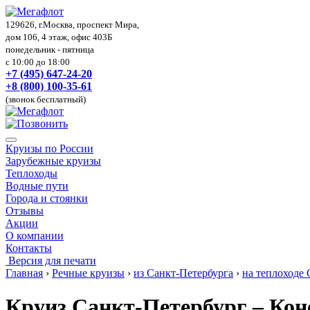
129626, г.Москва, проспект Мира,
дом 106, 4 этаж, офис 403Б
понедельник - пятница
с 10:00 до 18:00
+7 (495) 647-24-20
+8 (800) 100-35-61
(звонок бесплатный)
Круизы по России
Зарубежные круизы
Теплоходы
Водные пути
Города и стоянки
Отзывы
Акции
О компании
Контакты
Версия для печати
Главная
›
Речные круизы
›
из Санкт-Петербурга
›
на теплоходе
Круиз Санкт-Петербург – Кон