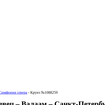
 Симфония севера
›
Круиз №1088259
евец – Валаам – Санкт-Петерб