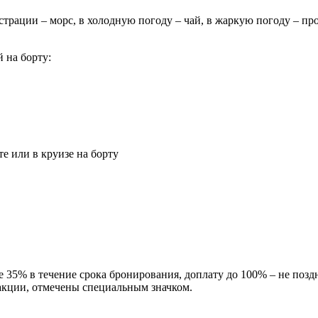
страции – морс, в холодную погоду – чай, в жаркую погоду – п
 на борту:
е или в круизе на борту
 35% в течение срока бронирования, доплату до 100% – не поздне
 акции, отмечены специальным значком.