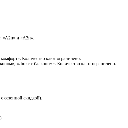
й: «А2н» и «А3н».
А2 комфорт». Количество кают ограничено.
лконом», «Люкс с балконом». Количество кают ограничено.
с сезонной скидкой).
).