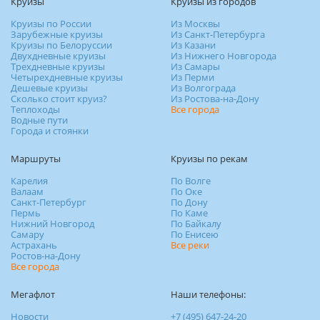
Круизы
Круизы из городов
Круизы по России
Из Москвы
Зарубежные круизы
Из Санкт-Петербурга
Круизы по Белоруссии
Из Казани
Двухдневные круизы
Из Нижнего Новгорода
Трехдневные круизы
Из Самары
Четырехдневные круизы
Из Перми
Дешевые круизы
Из Волгограда
Сколько стоит круиз?
Из Ростова-на-Дону
Теплоходы
Все города
Водные пути
Города и стоянки
Маршруты
Круизы по рекам
Карелия
По Волге
Валаам
По Оке
Санкт-Петербург
По Дону
Пермь
По Каме
Нижний Новгород
По Байкалу
Самару
По Енисею
Астрахань
Все реки
Ростов-на-Дону
Все города
Мегафлот
Наши телефоны:
Новости
+7 (495) 647-24-20