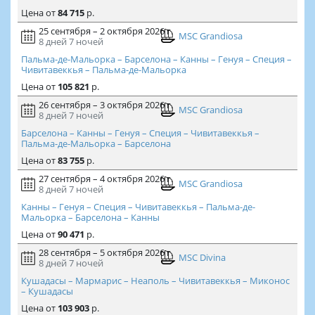
Цена
от
84 715
р.
25 сентября – 2 октября 2026 г.
MSC Grandiosa
8 дней
7 ночей
Пальма-де-Мальорка – Барселона – Канны – Генуя – Специя –
Чивитавеккья – Пальма-де-Мальорка
Цена
от
105 821
р.
26 сентября – 3 октября 2026 г.
MSC Grandiosa
8 дней
7 ночей
Барселона – Канны – Генуя – Специя – Чивитавеккья –
Пальма-де-Мальорка – Барселона
Цена
от
83 755
р.
27 сентября – 4 октября 2026 г.
MSC Grandiosa
8 дней
7 ночей
Канны – Генуя – Специя – Чивитавеккья – Пальма-де-
Мальорка – Барселона – Канны
Цена
от
90 471
р.
28 сентября – 5 октября 2026 г.
MSC Divina
8 дней
7 ночей
Кушадасы – Мармарис – Неаполь – Чивитавеккья – Миконос
– Кушадасы
Цена
от
103 903
р.