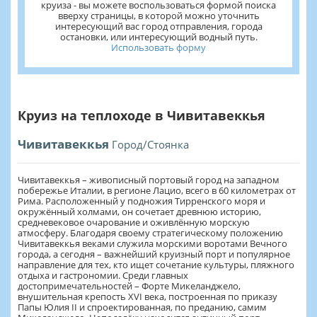
круиза - вы можете воспользоваться формой поиска
вверху страницы, в которой можно уточнить
интересующий вас город отправления, города
остановки, или интересующий водный путь.
Использовать форму
Круиз на теплоходе в Чивитавеккья
Чивитавеккья
Город/Стоянка
Чивитавеккья – живописный портовый город на западном
побережье Италии, в регионе Лацио, всего в 60 километрах от
Рима. Расположенный у подножия Тирренского моря и
окружённый холмами, он сочетает древнюю историю,
средневековое очарование и оживлённую морскую
атмосферу. Благодаря своему стратегическому положению
Чивитавеккья веками служила морскими воротами Вечного
города, а сегодня – важнейший круизный порт и популярное
направление для тех, кто ищет сочетание культуры, пляжного
отдыха и гастрономии. Среди главных
достопримечательностей – Форте Микеланджело,
внушительная крепость XVI века, построенная по приказу
Папы Юлия II и спроектированная, по преданию, самим