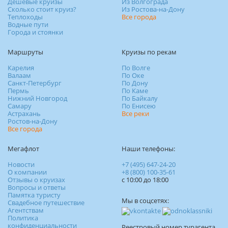
Дешевые круизы
Из Волгограда
Сколько стоит круиз?
Из Ростова-на-Дону
Теплоходы
Все города
Водные пути
Города и стоянки
Маршруты
Круизы по рекам
Карелия
По Волге
Валаам
По Оке
Санкт-Петербург
По Дону
Пермь
По Каме
Нижний Новгород
По Байкалу
Самару
По Енисею
Астрахань
Все реки
Ростов-на-Дону
Все города
Мегафлот
Наши телефоны:
Новости
+7 (495) 647-24-20
О компании
+8 (800) 100-35-61
Отзывы о круизах
c 10:00 до 18:00
Вопросы и ответы
Памятка туристу
Мы в соцсетях:
Свадебное путешествие
Агентствам
Политика
конфиденциальности
Реестровый номер турагента