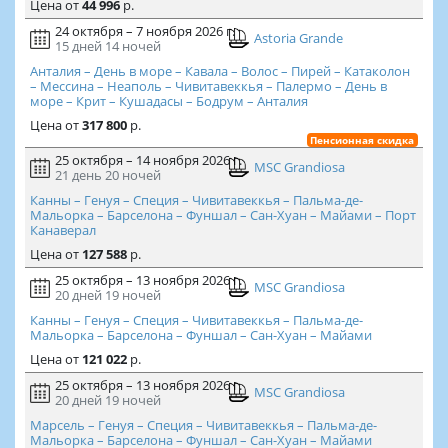
Цена
от
44 996
р.
24 октября – 7 ноября 2026 г.
Astoria Grande
15 дней
14 ночей
Анталия – День в море – Кавала – Волос – Пирей – Катаколон
– Мессина – Неаполь – Чивитавеккья – Палермо – День в
море – Крит – Кушадасы – Бодрум – Анталия
Цена
от
317 800
р.
Пенсионная скидка
25 октября – 14 ноября 2026 г.
MSC Grandiosa
21 день
20 ночей
Канны – Генуя – Специя – Чивитавеккья – Пальма-де-
Мальорка – Барселона – Фуншал – Сан-Хуан – Майами – Порт
Канаверал
Цена
от
127 588
р.
25 октября – 13 ноября 2026 г.
MSC Grandiosa
20 дней
19 ночей
Канны – Генуя – Специя – Чивитавеккья – Пальма-де-
Мальорка – Барселона – Фуншал – Сан-Хуан – Майами
Цена
от
121 022
р.
25 октября – 13 ноября 2026 г.
MSC Grandiosa
20 дней
19 ночей
Марсель – Генуя – Специя – Чивитавеккья – Пальма-де-
Мальорка – Барселона – Фуншал – Сан-Хуан – Майами