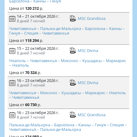
Барселона – Канны – Генуя
Цена
от
120 212
р.
14 – 21 октября 2026 г.
MSC Grandiosa
8 дней
7 ночей
Чивитавеккья – Пальма-де-Мальорка – Барселона – Канны –
Генуя – Специя – Чивитавеккья
Цена
от
118 294
р.
15 – 22 октября 2026 г.
MSC Divina
8 дней
7 ночей
Неаполь – Чивитавеккья – Миконос – Кушадасы – Мармарис
– Неаполь
Цена
от
70 324
р.
16 – 23 октября 2026 г.
MSC Divina
8 дней
7 ночей
Чивитавеккья – Миконос – Кушадасы – Мармарис – Неаполь
– Чивитавеккья
Цена
от
60 730
р.
16 – 23 октября 2026 г.
MSC Grandiosa
8 дней
7 ночей
Пальма-де-Мальорка – Барселона – Канны – Генуя – Специя –
Чивитавеккья – Пальма-де-Мальорка
Цена
от
124 050
р.