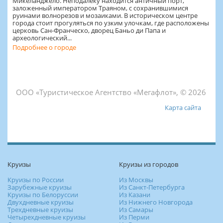
Микеланджело. Неподалёку находится античный порт,
заложенный императором Траяном, с сохранившимися
руинами волнорезов и мозаиками. В историческом центре
города стоит прогуляться по узким улочкам, где расположены
церковь Сан-Франческо, дворец Баньо ди Папа и
археологический...
Подробнее о городе
ООО «Туристическое Агентство «Мегафлот», © 2026
Карта сайта
Круизы
Круизы из городов
Круизы по России
Из Москвы
Зарубежные круизы
Из Санкт-Петербурга
Круизы по Белоруссии
Из Казани
Двухдневные круизы
Из Нижнего Новгорода
Трехдневные круизы
Из Самары
Четырехдневные круизы
Из Перми