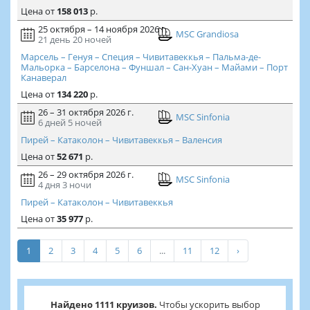
Цена
от
158 013
р.
25 октября – 14 ноября 2026 г.
MSC Grandiosa
21 день
20 ночей
Марсель – Генуя – Специя – Чивитавеккья – Пальма-де-
Мальорка – Барселона – Фуншал – Сан-Хуан – Майами – Порт
Канаверал
Цена
от
134 220
р.
26 – 31 октября 2026 г.
MSC Sinfonia
6 дней
5 ночей
Пирей – Катаколон – Чивитавеккья – Валенсия
Цена
от
52 671
р.
26 – 29 октября 2026 г.
MSC Sinfonia
4 дня
3 ночи
Пирей – Катаколон – Чивитавеккья
Цена
от
35 977
р.
1
2
3
4
5
6
...
11
12
›
Найдено 1111 круизов.
Чтобы ускорить выбор