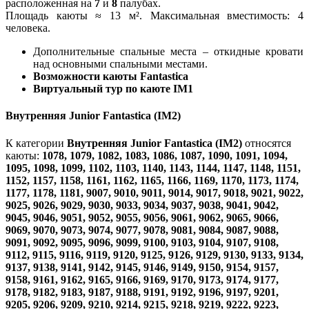
расположенная на
7
и
8
палубах.
Площадь каюты ≈ 13 м². Максимальная вместимость: 4
человека.
Дополнительные спальные места – откидные кровати
над основными спальными местами.
Возможности каюты Fantastica
Виртуальный тур по каюте IM1
Внутренняя Junior Fantastica (IM2)
К категории
Внутренняя Junior Fantastica (IM2)
относятся
каюты:
1078, 1079, 1082, 1083, 1086, 1087, 1090, 1091, 1094,
1095, 1098, 1099, 1102, 1103, 1140, 1143, 1144, 1147, 1148, 1151,
1152, 1157, 1158, 1161, 1162, 1165, 1166, 1169, 1170, 1173, 1174,
1177, 1178, 1181, 9007, 9010, 9011, 9014, 9017, 9018, 9021, 9022,
9025, 9026, 9029, 9030, 9033, 9034, 9037, 9038, 9041, 9042,
9045, 9046, 9051, 9052, 9055, 9056, 9061, 9062, 9065, 9066,
9069, 9070, 9073, 9074, 9077, 9078, 9081, 9084, 9087, 9088,
9091, 9092, 9095, 9096, 9099, 9100, 9103, 9104, 9107, 9108,
9112, 9115, 9116, 9119, 9120, 9125, 9126, 9129, 9130, 9133, 9134,
9137, 9138, 9141, 9142, 9145, 9146, 9149, 9150, 9154, 9157,
9158, 9161, 9162, 9165, 9166, 9169, 9170, 9173, 9174, 9177,
9178, 9182, 9183, 9187, 9188, 9191, 9192, 9196, 9197, 9201,
9205, 9206, 9209, 9210, 9214, 9215, 9218, 9219, 9222, 9223,