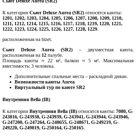
Сьют Deluxe Aurea (SR2)
К категории
Сьют Deluxe Aurea (SR2)
относятся каюты:
1201, 1202, 1203, 1204, 1205, 1206, 1207, 1208, 1209, 1210,
1211, 1212, 1214, 1215, 1216, 1217, 1218, 1219, 1220, 1221,
1222, 1223, 1224, 1225, 1226, 1227, 1228, 1229
.
расположенная на bizet.
Сьют Deluxe Aurea (SR2)
– двухместная каюта,
расположенная на
12
палубе.
Площадь каюты ≈ 22 м², балкон ≈ 5 м². Максимальная
вместимость: 3 человека.
Дополнительные спальные места – раскладной диван.
Возможности каюты Aurea
Виртуальный тур по каюте SR2
Внутренняя Bella (IB)
К категории
Внутренняя Bella (IB)
относятся каюты:
7080, G-
243816, G-243938, G-243939, G-243941, G-243944, G-243946,
G-247200, G-247264, G-248655, G-248671, G-249219, G-
249220, G-249819, G-250164, G-250165
.