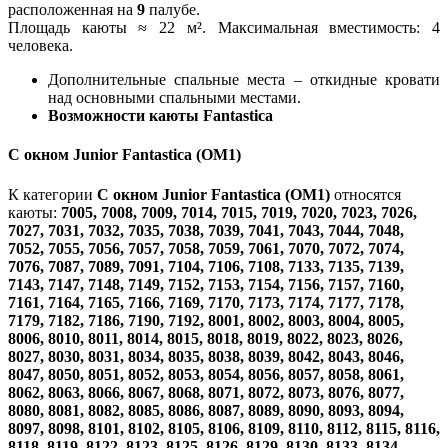
расположенная на
9
палубе.
Площадь каюты ≈ 22 м². Максимальная вместимость: 4
человека.
Дополнительные спальные места – откидные кровати
над основными спальными местами.
Возможности каюты Fantastica
С окном Junior Fantastica (OM1)
К категории
С окном Junior Fantastica (OM1)
относятся
каюты:
7005, 7008, 7009, 7014, 7015, 7019, 7020, 7023, 7026,
7027, 7031, 7032, 7035, 7038, 7039, 7041, 7043, 7044, 7048,
7052, 7055, 7056, 7057, 7058, 7059, 7061, 7070, 7072, 7074,
7076, 7087, 7089, 7091, 7104, 7106, 7108, 7133, 7135, 7139,
7143, 7147, 7148, 7149, 7152, 7153, 7154, 7156, 7157, 7160,
7161, 7164, 7165, 7166, 7169, 7170, 7173, 7174, 7177, 7178,
7179, 7182, 7186, 7190, 7192, 8001, 8002, 8003, 8004, 8005,
8006, 8010, 8011, 8014, 8015, 8018, 8019, 8022, 8023, 8026,
8027, 8030, 8031, 8034, 8035, 8038, 8039, 8042, 8043, 8046,
8047, 8050, 8051, 8052, 8053, 8054, 8056, 8057, 8058, 8061,
8062, 8063, 8066, 8067, 8068, 8071, 8072, 8073, 8076, 8077,
8080, 8081, 8082, 8085, 8086, 8087, 8089, 8090, 8093, 8094,
8097, 8098, 8101, 8102, 8105, 8106, 8109, 8110, 8112, 8115, 8116,
8118, 8119, 8122, 8123, 8125, 8126, 8129, 8130, 8133, 8134,