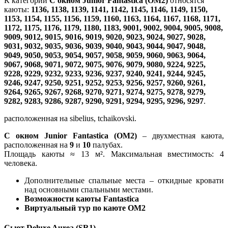
К категории
С окном Junior Fantastica (OM2)
относятся
каюты:
1136, 1138, 1139, 1141, 1142, 1145, 1146, 1149, 1150,
1153, 1154, 1155, 1156, 1159, 1160, 1163, 1164, 1167, 1168, 1171,
1172, 1175, 1176, 1179, 1180, 1183, 9001, 9002, 9004, 9005, 9008,
9009, 9012, 9015, 9016, 9019, 9020, 9023, 9024, 9027, 9028,
9031, 9032, 9035, 9036, 9039, 9040, 9043, 9044, 9047, 9048,
9049, 9050, 9053, 9054, 9057, 9058, 9059, 9060, 9063, 9064,
9067, 9068, 9071, 9072, 9075, 9076, 9079, 9080, 9224, 9225,
9228, 9229, 9232, 9233, 9236, 9237, 9240, 9241, 9244, 9245,
9246, 9247, 9250, 9251, 9252, 9253, 9256, 9257, 9260, 9261,
9264, 9265, 9267, 9268, 9270, 9271, 9274, 9275, 9278, 9279,
9282, 9283, 9286, 9287, 9290, 9291, 9294, 9295, 9296, 9297
.
расположенная на sibelius, tchaikovski.
С окном Junior Fantastica (OM2)
– двухместная каюта,
расположенная на
9
и
10
палубах.
Площадь каюты ≈ 13 м². Максимальная вместимость: 4
человека.
Дополнительные спальные места – откидные кровати
над основными спальными местами.
Возможности каюты Fantastica
Виртуальный тур по каюте OM2
Сьют Deluxe Aurea (SR1)