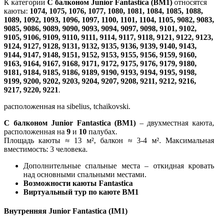
К категории
С балконом Junior Fantastica (BM1)
относятся
каюты:
1074, 1075, 1076, 1077, 1080, 1081, 1084, 1085, 1088,
1089, 1092, 1093, 1096, 1097, 1100, 1101, 1104, 1105, 9082, 9083,
9085, 9086, 9089, 9090, 9093, 9094, 9097, 9098, 9101, 9102,
9105, 9106, 9109, 9110, 9111, 9114, 9117, 9118, 9121, 9122, 9123,
9124, 9127, 9128, 9131, 9132, 9135, 9136, 9139, 9140, 9143,
9144, 9147, 9148, 9151, 9152, 9153, 9155, 9156, 9159, 9160,
9163, 9164, 9167, 9168, 9171, 9172, 9175, 9176, 9179, 9180,
9181, 9184, 9185, 9186, 9189, 9190, 9193, 9194, 9195, 9198,
9199, 9200, 9202, 9203, 9204, 9207, 9208, 9211, 9212, 9216,
9217, 9220, 9221
.
расположенная на sibelius, tchaikovski.
С балконом Junior Fantastica (BM1)
– двухместная каюта,
расположенная на
9
и
10
палубах.
Площадь каюты ≈ 13 м², балкон ≈ 3-4 м². Максимальная
вместимость: 3 человека.
Дополнительные спальные места – откидная кровать
над основными спальными местами.
Возможности каюты Fantastica
Виртуальный тур по каюте BM1
Внутренняя Junior Fantastica (IM1)