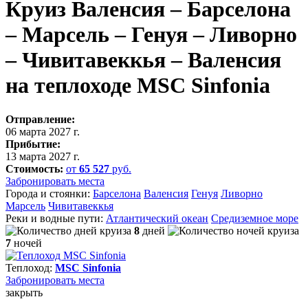
Круиз Валенсия – Барселона
– Марсель – Генуя – Ливорно
– Чивитавеккья – Валенсия
на теплоходе MSC Sinfonia
Отправление:
06 марта 2027 г.
Прибытие:
13 марта 2027 г.
Стоимость:
от
65 527
руб.
Забронировать места
Города и стоянки:
Барселона
Валенсия
Генуя
Ливорно
Марсель
Чивитавеккья
Реки и водные пути:
Атлантический океан
Средиземное море
8
дней
7
ночей
Теплоход:
MSC Sinfonia
Забронировать
места
закрыть