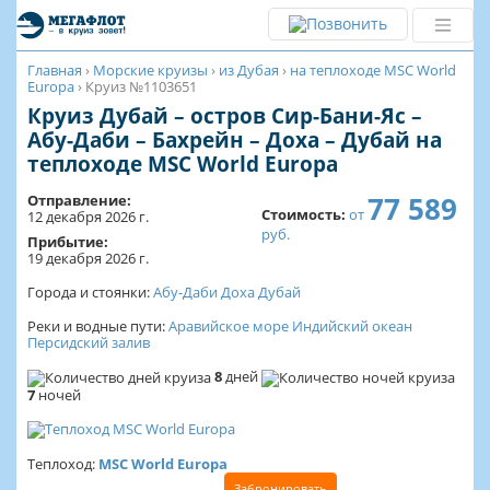
Главная
›
Морские круизы
›
из Дубая
›
на теплоходе MSC World
Europa
›
Круиз №1103651
Круиз Дубай – остров Сир-Бани-Яс –
Абу-Даби – Бахрейн – Доха – Дубай на
теплоходе MSC World Europa
77 589
Отправление:
Стоимость:
от
12 декабря 2026 г.
руб.
Прибытие:
19 декабря 2026 г.
Города и стоянки:
Абу-Даби
Доха
Дубай
Реки и водные пути:
Аравийское море
Индийский океан
Персидский залив
8
дней
7
ночей
Теплоход:
MSC World Europa
Забронировать