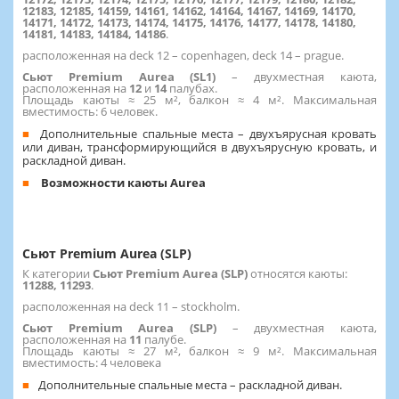
12183, 12185, 14159, 14161, 14162, 14164, 14167, 14169, 14170,
14171, 14172, 14173, 14174, 14175, 14176, 14177, 14178, 14180,
14181, 14183, 14184, 14186
.
расположенная на deck 12 – copenhagen, deck 14 – prague.
Сьют Premium Aurea (SL1)
– двухместная каюта,
расположенная на
12
и
14
палубах.
Площадь каюты ≈ 25 м², балкон ≈ 4 м². Максимальная
вместимость: 6 человек.
Дополнительные спальные места – двухъярусная кровать
или диван, трансформирующийся в двухъярусную кровать, и
раскладной диван.
Возможности каюты Aurea
Сьют Premium Aurea (SLP)
К категории
Сьют Premium Aurea (SLP)
относятся каюты:
11288, 11293
.
расположенная на deck 11 – stockholm.
Сьют Premium Aurea (SLP)
– двухместная каюта,
расположенная на
11
палубе.
Площадь каюты ≈ 27 м², балкон ≈ 9 м². Максимальная
вместимость: 4 человека
Дополнительные спальные места – раскладной диван.