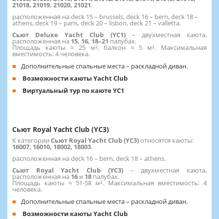
21018, 21019, 21020, 21021
.
расположенная на deck 15 – brussels, deck 16 – bern, deck 18 –
athens, deck 19 – paris, deck 20 – lisbon, deck 21 – valletta.
Сьют Deluxe Yacht Club (YC1)
– двухместная каюта,
расположенная на
15,
16, 18–21
палубах.
Площадь каюты ≈ 25 м², балкон ≈ 5 м². Максимальная
вместимость: 4 человека.
Дополнительные спальные места – раскладной диван.
Возможности каюты Yacht Club
Виртуальный тур по каюте YC1
Сьют Royal Yacht Club (YC3)
К категории
Сьют Royal Yacht Club (YC3)
относятся каюты:
16007, 16010, 18002, 18003
.
расположенная на deck 16 – bern, deck 18 – athens.
Сьют Royal Yacht Club (YC3)
–
двухместная каюта,
расположенная на
16
и
18
палубах.
Площадь каюты ≈ 51-58 м². Максимальная вместимость: 4
человека.
Дополнительные спальные места – раскладной диван.
Возможности каюты Yacht Club