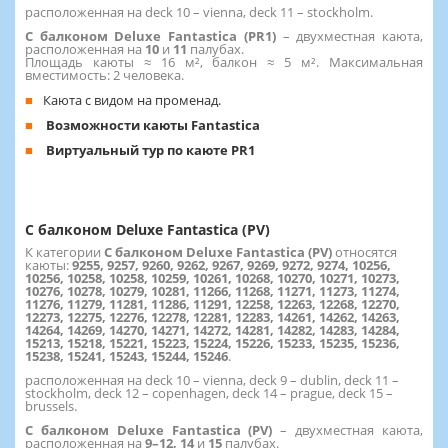
расположенная на deck 10 – vienna, deck 11 – stockholm.
С балконом Deluxe Fantastica (PR1)
– двухместная каюта,
расположенная на
10
и
11
палубах.
Площадь каюты ≈ 16 м², балкон ≈ 5 м². Максимальная
вместимость: 2 человека.
Каюта с видом на променад.
Возможности каюты Fantastica
Виртуальный тур по каюте PR1
С балконом Deluxe Fantastica (PV)
К категории
С балконом Deluxe Fantastica (PV)
относятся
каюты:
9255, 9257, 9260, 9262, 9267, 9269, 9272, 9274, 10256,
10256, 10258, 10258, 10259, 10261, 10268, 10270, 10271, 10273,
10276, 10278, 10279, 10281, 11266, 11268, 11271, 11273, 11274,
11276, 11279, 11281, 11286, 11291, 12258, 12263, 12268, 12270,
12273, 12275, 12276, 12278, 12281, 12283, 14261, 14262, 14263,
14264, 14269, 14270, 14271, 14272, 14281, 14282, 14283, 14284,
15213, 15218, 15221, 15223, 15224, 15226, 15233, 15235, 15236,
15238, 15241, 15243, 15244, 15246
.
расположенная на deck 10 – vienna, deck 9 – dublin, deck 11 –
stockholm, deck 12 – copenhagen, deck 14 – prague, deck 15 –
brussels.
С балконом Deluxe Fantastica (PV)
– двухместная каюта,
расположенная на
9–12, 14
и
15
палубах.