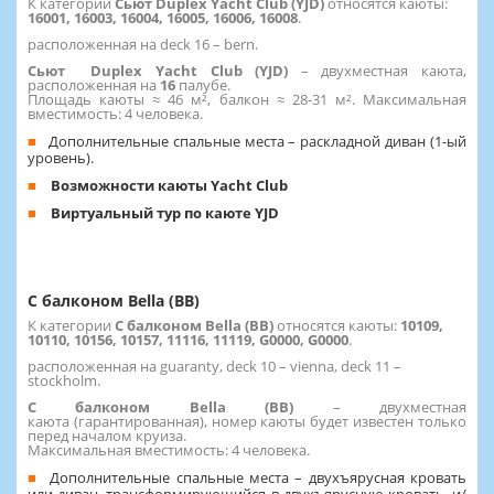
К категории
Сьют Duplex Yacht Club (YJD)
относятся каюты:
16001, 16003, 16004, 16005, 16006, 16008
.
расположенная на deck 16 – bern.
Сьют Duplex Yacht Club (YJD)
– двухместная каюта,
расположенная на
16
палубе.
Площадь каюты ≈ 46 м², балкон ≈ 28-31 м². Максимальная
вместимость: 4 человека.
Дополнительные спальные места – раскладной диван (1-ый
уровень).
Возможности каюты Yacht Club
Виртуальный тур по каюте YJD
С балконом Bella (BB)
К категории
С балконом Bella (BB)
относятся каюты:
10109,
10110, 10156, 10157, 11116, 11119, G0000, G0000
.
расположенная на guaranty, deck 10 – vienna, deck 11 –
stockholm.
С балконом Bella (BB)
– двухместная
каюта (гарантированная), номер каюты будет известен только
перед началом круиза.
Максимальная вместимость: 4 человека.
Дополнительные спальные места – двухъярусная кровать
или диван, трансформирующийся в двухъярусную кровать, и/