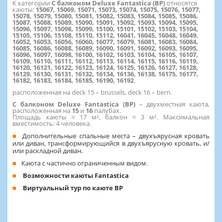
К категории
С балконом Deluxe Fantastica (BP)
относятся
каюты:
15067, 15069, 15071, 15073, 15074, 15075, 15076, 15077,
15078, 15079, 15080, 15081, 15082, 15083, 15084, 15085, 15086,
15087, 15088, 15089, 15090, 15091, 15092, 15093, 15094, 15095,
15096, 15097, 15098, 15099, 15100, 15101, 15102, 15103, 15104,
15105, 15106, 15108, 15110, 15112, 16041, 16045, 16048, 16049,
16052, 16053, 16056, 16060, 16077, 16079, 16081, 16083, 16084,
16085, 16086, 16088, 16089, 16090, 16091, 16092, 16093, 16095,
16096, 16097, 16098, 16100, 16102, 16103, 16104, 16105, 16107,
16109, 16110, 16111, 16112, 16113, 16114, 16115, 16116, 16119,
16120, 16121, 16122, 16123, 16124, 16125, 16126, 16127, 16128,
16129, 16130, 16131, 16132, 16134, 16136, 16138, 16175, 16177,
16182, 16183, 16184, 16185, 16190, 16192
.
расположенная на deck 15 – brussels, deck 16 – bern.
С балконом Deluxe Fantastica (BP)
– двухместная каюта,
расположенная на
15
и
16
палубах.
Площадь каюты ≈ 17 м², балкон ≈ 3 м². Максимальная
вместимость: 4 человека.
Дополнительные спальные места – двухъярусная кровать
или диван, трансформирующийся в двухъярусную кровать, и/
или раскладной диван.
Каюта с частично ограниченным видом.
Возможности каюты Fantastica
Виртуальный тур по каюте BP