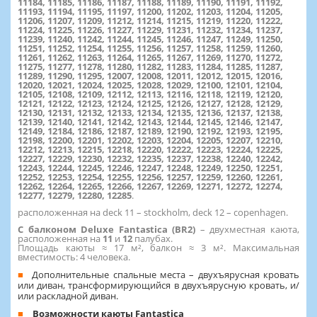
11184, 11185, 11186, 11187, 11188, 11189, 11190, 11191, 11192,
11193, 11194, 11195, 11197, 11200, 11202, 11203, 11204, 11205,
11206, 11207, 11209, 11212, 11214, 11215, 11219, 11220, 11222,
11224, 11225, 11226, 11227, 11229, 11231, 11232, 11234, 11237,
11239, 11240, 11242, 11244, 11245, 11246, 11247, 11249, 11250,
11251, 11252, 11254, 11255, 11256, 11257, 11258, 11259, 11260,
11261, 11262, 11263, 11264, 11265, 11267, 11269, 11270, 11272,
11275, 11277, 11278, 11280, 11282, 11283, 11284, 11285, 11287,
11289, 11290, 11295, 12007, 12008, 12011, 12012, 12015, 12016,
12020, 12021, 12024, 12025, 12028, 12029, 12100, 12101, 12104,
12105, 12108, 12109, 12112, 12113, 12116, 12118, 12119, 12120,
12121, 12122, 12123, 12124, 12125, 12126, 12127, 12128, 12129,
12130, 12131, 12132, 12133, 12134, 12135, 12136, 12137, 12138,
12139, 12140, 12141, 12142, 12143, 12144, 12145, 12146, 12147,
12149, 12184, 12186, 12187, 12189, 12190, 12192, 12193, 12195,
12198, 12200, 12201, 12202, 12203, 12204, 12205, 12207, 12210,
12212, 12213, 12215, 12218, 12220, 12222, 12223, 12224, 12225,
12227, 12229, 12230, 12232, 12235, 12237, 12238, 12240, 12242,
12243, 12244, 12245, 12246, 12247, 12248, 12249, 12250, 12251,
12252, 12253, 12254, 12255, 12256, 12257, 12259, 12260, 12261,
12262, 12264, 12265, 12266, 12267, 12269, 12271, 12272, 12274,
12277, 12279, 12280, 12285
.
расположенная на deck 11 – stockholm, deck 12 – copenhagen.
С балконом Deluxe Fantastica (BR2)
– двухместная каюта,
расположенная на
11
и
12
палубах.
Площадь каюты ≈ 17 м², балкон ≈ 3 м². Максимальная
вместимость: 4 человека.
Дополнительные спальные места – двухъярусная кровать
или диван, трансформирующийся в двухъярусную кровать, и/
или раскладной диван.
Возможности каюты Fantastica