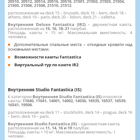
20510, 20512, 20514, 20516, 20518, 21501, 21502, 21503, 21504,
21505, 21506, 21508, 21510, 21512
.
расположенная на deck 15 – brussels, deck 16 – bern, deck 18 –
athens, deck 19 – paris, deck 20 – lisbon, deck 21 – valletta.
Внутренняя Deluxe Fantastica (IR2)
– двухместная каюта,
расположенная на
15, 16, 18–21
палубах.
Площадь каюты ≈ 15 м². Максимальная вместимость: 4
человека.
Дополнительные спальные места – откидные кровати над
основными местами.
Возможности каюты Fantastica
Виртуальный тур по каюте IR2
Внутренняя Studio Fantastica (IS)
К категории
Внутренняя Studio Fantastica (IS)
относятся
каюты:
11040, 11041, 14001, 14002, 14036, 16535, 16537, 16539,
16541, 19506
.
расположенная на deck 11 – stockholm, deck 14 – prague, deck 16
– bern, deck 19 – paris.
Внутренняя Studio Fantastica (IS)
– одноместная каюта,
расположенная на
11, 14, 16 и 19
палубах.
Площадь каюты ≈ 10 м². Максимальная вместимость: 1
человек.