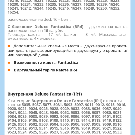
16219, 16220, 16221, 16222, 16223, 16224, 16225, 16226, 16228,
16230, 16231, 16233, 16235, 16236, 16237, 16238, 16239, 16240,
16241, 16242, 16244, 16245, 16246, 16247, 16249, 16250, 16252,
16254
.
расположенная на deck 16 – bern.
С балконом Deluxe Fantastica (BR4)
– двухместная каюта,
расположенная на
16
палубе.
Площадь каюты ≈ 17 м², балкон ≈ 3 м². Максимальная
вместимость: 4 человека.
Дополнительные спальные места – двухъярусная кровать
или диван, трансформирующийся в двухъярусную кровать, и/
или раскладной диван.
Возможности каюты Fantastica
Виртуальный тур по каюте BR4
Внутренняя Deluxe Fantastica (IR1)
К категории
Внутренняя Deluxe Fantastica (IR1)
относятся
каюты:
5035, 5037, 5077, 5081, 5093, 5097, 9011, 9012, 9015, 9016,
9020, 9021, 9024, 9025, 9028, 9029, 9032, 9033, 9036, 9037, 9040,
9041, 9044, 9045, 9048, 9049, 9052, 9053, 9056, 9057, 9080, 9081,
9084, 9085, 9088, 9089, 9092, 9093, 9096, 9097, 9100, 9101, 9102,
9104, 9105, 9106, 9108, 9109, 9110, 9113, 9114, 9118, 9119, 9122,
9126, 9501, 9502, 9503, 9504, 9505, 9506, 9507, 9508, 9509, 9510,
9511, 9512, 9513, 9514, 9515, 9516, 9518, 9519, 9520, 9521, 9522,
9523, 9524, 9525, 9526, 9527, 9528, 9529, 9530, 9531, 9532, 9533,