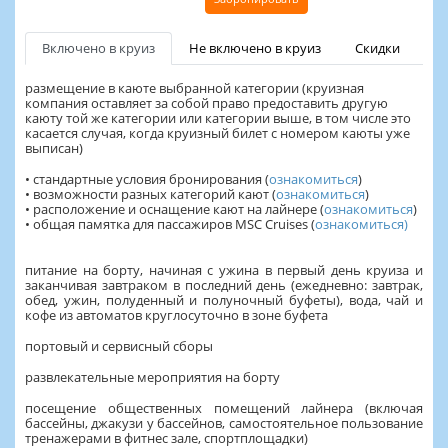
Включено в круиз
Не включено в круиз
Скидки
размещение в каюте выбранной категории (круизная
компания оставляет за собой право предоставить другую
каюту той же категории или категории выше, в том числе это
касается случая, когда круизный билет с номером каюты уже
выписан)
• стандартные условия бронирования (
ознакомиться
)
• возможности разных категорий кают (
ознакомиться
)
• расположение и оснащение кают на лайнере (
ознакомиться
)
• общая памятка для пассажиров MSC Cruises (
ознакомиться
)
питание на борту, начиная с ужина в первый день круиза и
заканчивая завтраком в последний день (ежедневно: завтрак,
обед, ужин, полуденный и полуночный буфеты), вода, чай и
кофе из автоматов круглосуточно в зоне буфета
портовый и сервисный сборы
развлекательные мероприятия на борту
посещение общественных помещений лайнера (включая
бассейны, джакузи у бассейнов, самостоятельное пользование
тренажерами в фитнес зале, спортплощадки)