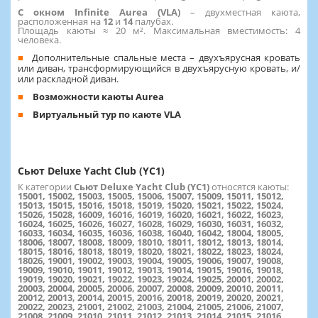
С окном Infinite Aurea (VLA)
–
двухместная каюта,
расположенная на
12
и
14
палубах.
Площадь каюты ≈ 20 м². Максимальная вместимость: 4
человека.
Дополнительные спальные места – двухъярусная кровать
или диван, трансформирующийся в двухъярусную кровать, и/
или раскладной диван.
Возможности каюты Aurea
Виртуальный тур по каюте VLA
Сьют Deluxe Yacht Club (YC1)
К категории
Сьют Deluxe Yacht Club (YC1)
относятся каюты:
15001, 15002, 15003, 15005, 15006, 15007, 15009, 15011, 15012,
15013, 15015, 15016, 15018, 15019, 15020, 15021, 15022, 15024,
15026, 15028, 16009, 16016, 16019, 16020, 16021, 16022, 16023,
16024, 16025, 16026, 16027, 16028, 16029, 16030, 16031, 16032,
16033, 16034, 16035, 16036, 16038, 16040, 16042, 18004, 18005,
18006, 18007, 18008, 18009, 18010, 18011, 18012, 18013, 18014,
18015, 18016, 18018, 18019, 18020, 18021, 18022, 18023, 18024,
18026, 19001, 19002, 19003, 19004, 19005, 19006, 19007, 19008,
19009, 19010, 19011, 19012, 19013, 19014, 19015, 19016, 19018,
19019, 19020, 19021, 19022, 19023, 19024, 19025, 20001, 20002,
20003, 20004, 20005, 20006, 20007, 20008, 20009, 20010, 20011,
20012, 20013, 20014, 20015, 20016, 20018, 20019, 20020, 20021,
20022, 20023, 21001, 21002, 21003, 21004, 21005, 21006, 21007,
21008, 21009, 21010, 21011, 21012, 21013, 21014, 21015, 21016,