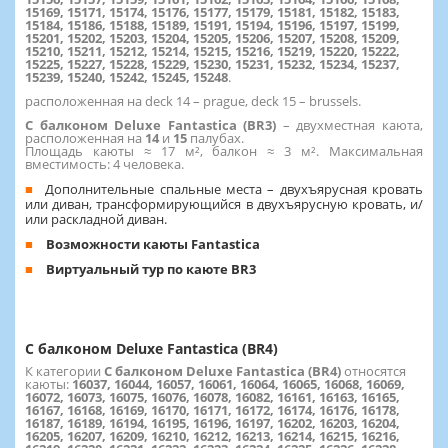
15169, 15171, 15174, 15176, 15177, 15179, 15181, 15182, 15183,
15184, 15186, 15188, 15189, 15191, 15194, 15196, 15197, 15199,
15201, 15202, 15203, 15204, 15205, 15206, 15207, 15208, 15209,
15210, 15211, 15212, 15214, 15215, 15216, 15219, 15220, 15222,
15225, 15227, 15228, 15229, 15230, 15231, 15232, 15234, 15237,
15239, 15240, 15242, 15245, 15248
.
расположенная на deck 14 – prague, deck 15 – brussels.
С балконом Deluxe Fantastica (BR3)
– двухместная каюта,
расположенная на
14
и
15
палубах.
Площадь каюты ≈ 17 м², балкон ≈ 3 м². Максимальная
вместимость: 4 человека.
Дополнительные спальные места – двухъярусная кровать
или диван, трансформирующийся в двухъярусную кровать, и/
или раскладной диван.
Возможности каюты Fantastica
Виртуальный тур по каюте BR3
С балконом Deluxe Fantastica (BR4)
К категории
С балконом Deluxe Fantastica (BR4)
относятся
каюты:
16037, 16044, 16057, 16061, 16064, 16065, 16068, 16069,
16072, 16073, 16075, 16076, 16078, 16082, 16161, 16163, 16165,
16167, 16168, 16169, 16170, 16171, 16172, 16174, 16176, 16178,
16187, 16189, 16194, 16195, 16196, 16197, 16202, 16203, 16204,
16205, 16207, 16209, 16210, 16212, 16213, 16214, 16215, 16216,