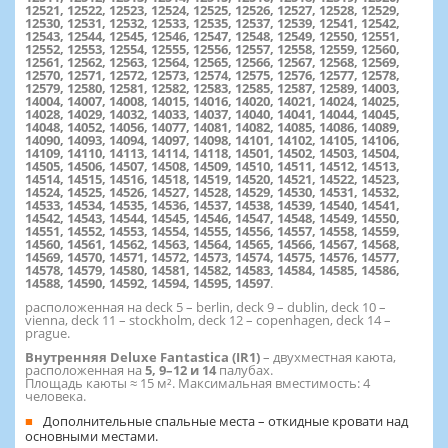
12521, 12522, 12523, 12524, 12525, 12526, 12527, 12528, 12529,
12530, 12531, 12532, 12533, 12535, 12537, 12539, 12541, 12542,
12543, 12544, 12545, 12546, 12547, 12548, 12549, 12550, 12551,
12552, 12553, 12554, 12555, 12556, 12557, 12558, 12559, 12560,
12561, 12562, 12563, 12564, 12565, 12566, 12567, 12568, 12569,
12570, 12571, 12572, 12573, 12574, 12575, 12576, 12577, 12578,
12579, 12580, 12581, 12582, 12583, 12585, 12587, 12589, 14003,
14004, 14007, 14008, 14015, 14016, 14020, 14021, 14024, 14025,
14028, 14029, 14032, 14033, 14037, 14040, 14041, 14044, 14045,
14048, 14052, 14056, 14077, 14081, 14082, 14085, 14086, 14089,
14090, 14093, 14094, 14097, 14098, 14101, 14102, 14105, 14106,
14109, 14110, 14113, 14114, 14118, 14501, 14502, 14503, 14504,
14505, 14506, 14507, 14508, 14509, 14510, 14511, 14512, 14513,
14514, 14515, 14516, 14518, 14519, 14520, 14521, 14522, 14523,
14524, 14525, 14526, 14527, 14528, 14529, 14530, 14531, 14532,
14533, 14534, 14535, 14536, 14537, 14538, 14539, 14540, 14541,
14542, 14543, 14544, 14545, 14546, 14547, 14548, 14549, 14550,
14551, 14552, 14553, 14554, 14555, 14556, 14557, 14558, 14559,
14560, 14561, 14562, 14563, 14564, 14565, 14566, 14567, 14568,
14569, 14570, 14571, 14572, 14573, 14574, 14575, 14576, 14577,
14578, 14579, 14580, 14581, 14582, 14583, 14584, 14585, 14586,
14588, 14590, 14592, 14594, 14595, 14597
.
расположенная на deck 5 – berlin, deck 9 – dublin, deck 10 –
vienna, deck 11 – stockholm, deck 12 – copenhagen, deck 14 –
prague.
Внутренняя Deluxe Fantastica (IR1)
– двухместная каюта,
расположенная на
5, 9–12 и 14
палубах.
Площадь каюты ≈ 15 м². Максимальная вместимость: 4
человека.
Дополнительные спальные места – откидные кровати над
основными местами.