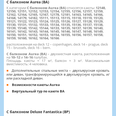
С балконом Aurea (BA)
К категории
С балконом Aurea (BA)
относятся каюты:
12148,
12150, 12151, 12152, 12153, 12154, 12155, 12156, 12157, 12159,
12162, 12164, 12165, 12167, 12178, 12181, 14163, 14165, 14166,
14168, 14179, 14182, 15111, 15113, 15115, 15118, 15119, 15120,
15121, 15122, 15123, 15124, 15125, 15126, 15127, 15128, 15129,
15130, 15131, 15132, 15133, 15134, 15135, 15136, 15137, 15138,
15139, 15140, 15142, 15144, 16133, 16135, 16137, 16139, 16140,
16141, 16142, 16143, 16144, 16145, 16146, 16147, 16148, 16149,
16150, 16151, 16152, 16153, 16154, 16155, 16156, 16157, 16158,
16159, 16160, 16162, 16164, 16166
.
расположенная на deck 12 – copenhagen, deck 14 – prague, deck
15 – brussels, deck 16 – bern.
С балконом Aurea (BA)
–
двухместная каюта, расположенная
на
10–12
и
14–16
палубах.
Площадь каюты ≈ 17 м², балкон ≈ 3 м². Максимальная
вместимость: 4 человека.
Дополнительные спальные места – двухъярусная кровать
или диван, трансформирующийся в двухъярусную кровать, и/
или раскладной диван.
Возможности каюты Aurea
Виртуальный тур по каюте BA
С балконом Deluxe Fantastica (BP)