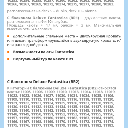
10253, 10254, 10255, 10257, 10260, 10262, 10263, 10264, 10265,
10266, 10267, 10269, 10272, 10274, 10275, 10277, 10280, 10283
.
расположенная на deck 9 – dublin, deck 10 – vienna.
С балконом Deluxe Fantastica (BR1)
– двухместная каюта,
расположенная на
9
и
10
палубах.
Площадь каюты ≈ 17 м², балкон ≈ 3 м². Максимальная
вместимость: 4 человека.
Дополнительные спальные места – двухъярусная кровать
или диван, трансформирующийся в двухъярусную кровать, и/
или раскладной диван.
Возможности каюты Fantastica
Виртуальный тур по каюте BR1
С балконом Deluxe Fantastica (BR2)
К категории
С балконом Deluxe Fantastica (BR2)
относятся
каюты:
11005, 11006, 11009, 11010, 11013, 11014, 11018, 11019,
11022, 11023, 11026, 11027, 11030, 11031, 11034, 11035, 11106,
11109, 11110, 11113, 11114, 11115, 11116, 11118, 11119, 11120,
11121, 11122, 11123, 11124, 11125, 11126, 11127, 11128, 11129,
11130, 11131, 11132, 11133, 11134, 11135, 11136, 11137, 11138,
11139, 11140, 11141, 11142, 11143, 11144, 11145, 11146, 11147,
11148, 11149, 11150, 11151, 11152, 11153, 11154, 11155, 11156,
11157, 11158, 11159, 11160, 11161, 11162, 11163, 11164, 11165,
11166, 11167, 11168, 11169, 11170, 11171, 11172, 11173, 11174,
11175, 11176, 11177, 11178, 11179, 11180, 11181, 11182, 11183,