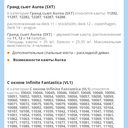
Гранд сьют Aurea (SXT)
К категории
Гранд сьют Aurea (SXT)
относятся каюты:
11292,
11297, 12282, 12287, 14287, 14288
.
расположенная на deck 11 – stockholm, deck 12 – copenhagen,
deck 14 – prague.
Гранд сьют Aurea (SXT)
– двухместная каюта, расположенная
на
11, 12
и
14
палубах.
Площадь каюты ≈ 35 м², балкон ≈ 25-35 м². Максимальная
вместимость: 4 человека.
Дополнительные спальные места – раскладной диван.
Возможности каюты Aurea
С окном Infinite Fantastica (VL1)
К категории
С окном Infinite Fantastica (VL1)
относятся
каюты:
10043, 10044, 10045, 10046, 10047, 10048, 10049, 10050,
10051, 10052, 10053, 10054, 10055, 10056, 10057, 10058, 10059,
10060, 10061, 10062, 10063, 10064, 10065, 10066, 10067, 10068,
10071, 10072, 10075, 10076, 10079, 10080, 10083, 10084, 10087,
10088, 10091, 10092, 10095, 10096, 10099, 10100, 10103, 10104,
10107, 10108, 11038, 11039, 11042, 11043, 11046, 11047, 11050,
11051, 11054, 11055, 11056, 11057, 11058, 11059, 11060, 11061,
11062, 11063, 11064, 11065, 11066, 11067, 11068, 11069, 11070,
11071, 11072, 11073, 11074, 11077, 11078, 11081, 11082, 11085,
11086, 11089, 11090, 11093, 11094, 11097, 11098, 11101, 11102,