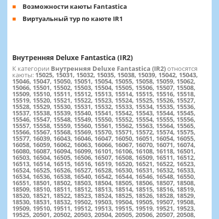
Возможности каюты Fantastica
Виртуальный тур по каюте IR1
Внутренняя Deluxe Fantastica (IR2)
К категории
Внутренняя Deluxe Fantastica (IR2)
относятся
каюты:
15025, 15031, 15032, 15035, 15038, 15039, 15042, 15043,
15046, 15047, 15050, 15051, 15054, 15055, 15058, 15059, 15062,
15066, 15501, 15502, 15503, 15504, 15505, 15506, 15507, 15508,
15509, 15510, 15511, 15512, 15513, 15514, 15515, 15516, 15518,
15519, 15520, 15521, 15522, 15523, 15524, 15525, 15526, 15527,
15528, 15529, 15530, 15531, 15532, 15533, 15534, 15535, 15536,
15537, 15538, 15539, 15540, 15541, 15542, 15543, 15544, 15545,
15546, 15547, 15548, 15549, 15550, 15552, 15554, 15555, 15556,
15557, 15558, 15559, 15560, 15561, 15562, 15563, 15564, 15565,
15566, 15567, 15568, 15569, 15570, 15571, 15572, 15574, 15575,
15577, 16039, 16043, 16046, 16047, 16050, 16051, 16054, 16055,
16058, 16059, 16062, 16063, 16066, 16067, 16070, 16071, 16074,
16080, 16087, 16094, 16099, 16101, 16106, 16108, 16118, 16501,
16503, 16504, 16505, 16506, 16507, 16508, 16509, 16511, 16512,
16513, 16514, 16515, 16516, 16519, 16520, 16521, 16522, 16523,
16524, 16525, 16526, 16527, 16528, 16530, 16531, 16532, 16533,
16534, 16536, 16538, 16540, 16542, 16544, 16546, 16548, 16550,
16551, 18501, 18502, 18503, 18504, 18505, 18506, 18507, 18508,
18509, 18510, 18511, 18512, 18513, 18514, 18515, 18516, 18519,
18520, 18521, 18522, 18523, 18524, 18525, 18526, 18528, 18529,
18530, 18531, 18532, 19502, 19503, 19504, 19505, 19507, 19508,
19509, 19510, 19511, 19512, 19513, 19515, 19519, 19521, 19523,
19525, 20501, 20502, 20503, 20504, 20505, 20506, 20507, 20508,