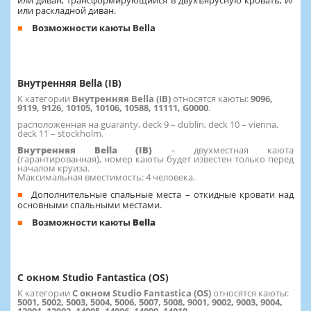
или раскладной диван.
Возможности каюты Bella
Внутренняя Bella (IB)
К категории
Внутренняя Bella (IB)
относятся каюты:
9096,
9119, 9126, 10105, 10106, 10588, 11111, G0000
.
расположенная на guaranty, deck 9 – dublin, deck 10 – vienna,
deck 11 – stockholm.
Внутренняя Bella (IB)
– двухместная каюта
(гарантированная), номер каюты будет известен только перед
началом круиза.
Максимальная вместимость: 4 человека.
Дополнительные спальные места – откидные кровати над
основными спальными местами.
Возможности каюты
Bella
C окном Studio Fantastica (OS)
К категории
C окном Studio Fantastica (OS)
относятся каюты:
5001, 5002, 5003, 5004, 5006, 5007, 5008, 9001, 9002, 9003, 9004,
12001, 12002, 14005, 14006, 14009, 14010
.