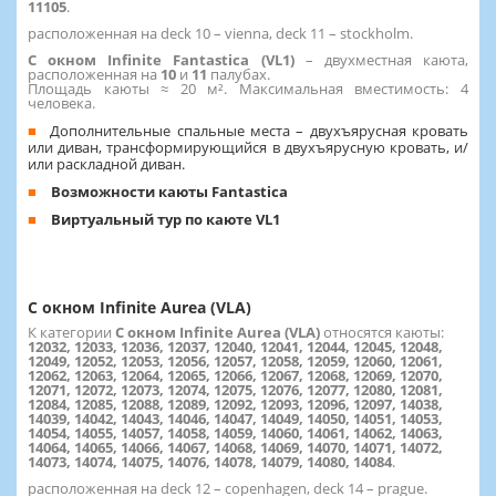
11105
.
расположенная на deck 10 – vienna, deck 11 – stockholm.
С окном Infinite Fantastica (VL1)
– двухместная каюта,
расположенная на
10
и
11
палубах.
Площадь каюты ≈ 20 м². Максимальная вместимость: 4
человека.
Дополнительные спальные места – двухъярусная кровать
или диван, трансформирующийся в двухъярусную кровать, и/
или раскладной диван.
Возможности каюты Fantastica
Виртуальный тур по каюте VL1
С окном Infinite Aurea (VLA)
К категории
С окном Infinite Aurea (VLA)
относятся каюты:
12032, 12033, 12036, 12037, 12040, 12041, 12044, 12045, 12048,
12049, 12052, 12053, 12056, 12057, 12058, 12059, 12060, 12061,
12062, 12063, 12064, 12065, 12066, 12067, 12068, 12069, 12070,
12071, 12072, 12073, 12074, 12075, 12076, 12077, 12080, 12081,
12084, 12085, 12088, 12089, 12092, 12093, 12096, 12097, 14038,
14039, 14042, 14043, 14046, 14047, 14049, 14050, 14051, 14053,
14054, 14055, 14057, 14058, 14059, 14060, 14061, 14062, 14063,
14064, 14065, 14066, 14067, 14068, 14069, 14070, 14071, 14072,
14073, 14074, 14075, 14076, 14078, 14079, 14080, 14084
.
расположенная на deck 12 – copenhagen, deck 14 – prague.