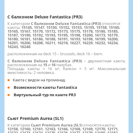
С балконом Deluxe Fantastica (PR3)
К категории
С балконом Deluxe Fantastica (PR3)
относятся
каюты:
15145, 15147, 15150, 15152, 15153, 15155, 15158, 15160,
15165, 15167, 15170, 15172, 15173, 15175, 15178, 15180, 15185,
15187, 15190, 15192, 15193, 15195, 15198, 15200, 16173, 16179,
16180, 16181, 16186, 16188, 16191, 16193, 16198, 16199, 16200,
16201, 16206, 16208, 16211, 16218, 16227, 16229, 16232, 16234,
16243, 16248
.
расположенная на deck 15 – brussels, deck 16 – bern.
С балконом Deluxe Fantastica (PR3)
– двухместная каюта,
расположенная на
15
и
16
палубах.
Площадь каюты ≈ 16 м², балкон ≈ 5 м². Максимальная
вместимость: 2 человека.
Каюта с видом на променад.
Возможности каюты Fantastica
Виртуальный тур по каюте PR3
Сьют Premium Aurea (SL1)
К категории
Сьют Premium Aurea (SL1)
относятся каюты:
12158, 12160, 12161, 12163, 12166, 12168, 12169, 12170, 12171,
12172, 12173, 12174, 12175, 12176, 12177, 12179, 12180, 12182,