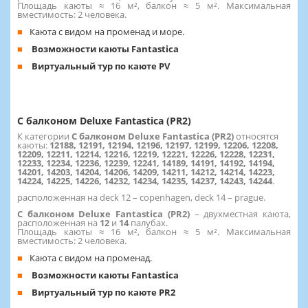
Площадь каюты ≈ 16 м², балкон ≈ 5 м². Максимальная
вместимость: 2 человека.
Каюта с видом на променад и море.
Возможности каюты Fantastica
Виртуальный тур по каюте PV
С балконом Deluxe Fantastica (PR2)
К категории
С балконом Deluxe Fantastica (PR2)
относятся
каюты:
12188, 12191, 12194, 12196, 12197, 12199, 12206, 12208,
12209, 12211, 12214, 12216, 12219, 12221, 12226, 12228, 12231,
12233, 12234, 12236, 12239, 12241, 14189, 14191, 14192, 14194,
14201, 14203, 14204, 14206, 14209, 14211, 14212, 14214, 14223,
14224, 14225, 14226, 14232, 14234, 14235, 14237, 14243, 14244
.
расположенная на deck 12 – copenhagen, deck 14 – prague.
С балконом Deluxe Fantastica (PR2)
– двухместная каюта,
расположенная на
12
и
14
палубах.
Площадь каюты ≈ 16 м², балкон ≈ 5 м². Максимальная
вместимость: 2 человека.
Каюта с видом на променад.
Возможности каюты Fantastica
Виртуальный тур по каюте PR2