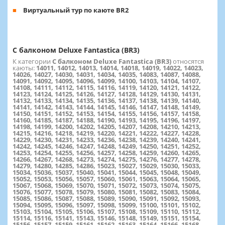
Виртуальный тур по каюте BR2
С балконом Deluxe Fantastica (BR3)
К категории
С балконом Deluxe Fantastica (BR3)
относятся
каюты:
14011, 14012, 14013, 14014, 14018, 14019, 14022, 14023,
14026, 14027, 14030, 14031, 14034, 14035, 14083, 14087, 14088,
14091, 14092, 14095, 14096, 14099, 14100, 14103, 14104, 14107,
14108, 14111, 14112, 14115, 14116, 14119, 14120, 14121, 14122,
14123, 14124, 14125, 14126, 14127, 14128, 14129, 14130, 14131,
14132, 14133, 14134, 14135, 14136, 14137, 14138, 14139, 14140,
14141, 14142, 14143, 14144, 14145, 14146, 14147, 14148, 14149,
14150, 14151, 14152, 14153, 14154, 14155, 14156, 14157, 14158,
14160, 14185, 14187, 14188, 14190, 14193, 14195, 14196, 14197,
14198, 14199, 14200, 14202, 14205, 14207, 14208, 14210, 14213,
14215, 14216, 14218, 14219, 14220, 14221, 14222, 14227, 14228,
14229, 14230, 14231, 14233, 14236, 14238, 14239, 14240, 14241,
14242, 14245, 14246, 14247, 14248, 14249, 14250, 14251, 14252,
14253, 14254, 14255, 14256, 14257, 14258, 14259, 14260, 14265,
14266, 14267, 14268, 14273, 14274, 14275, 14276, 14277, 14278,
14279, 14280, 14285, 14286, 15023, 15027, 15029, 15030, 15033,
15034, 15036, 15037, 15040, 15041, 15044, 15045, 15048, 15049,
15052, 15053, 15056, 15057, 15060, 15061, 15063, 15064, 15065,
15067, 15068, 15069, 15070, 15071, 15072, 15073, 15074, 15075,
15076, 15077, 15078, 15079, 15080, 15081, 15082, 15083, 15084,
15085, 15086, 15087, 15088, 15089, 15090, 15091, 15092, 15093,
15094, 15095, 15096, 15097, 15098, 15099, 15100, 15101, 15102,
15103, 15104, 15105, 15106, 15107, 15108, 15109, 15110, 15112,
15114, 15116, 15141, 15143, 15146, 15148, 15149, 15151, 15154,
15156, 15157, 15159, 15161, 15162, 15163, 15164, 15166, 15168,