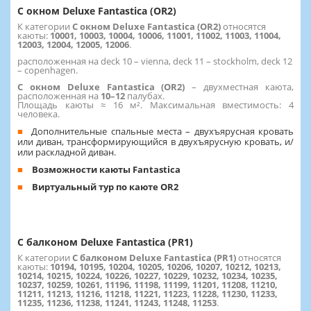
С окном Deluxe Fantastica (OR2)
К категории
С окном Deluxe Fantastica (OR2)
относятся
каюты:
10001, 10003, 10004, 10006, 11001, 11002, 11003, 11004,
12003, 12004, 12005, 12006
.
расположенная на deck 10 – vienna, deck 11 – stockholm, deck 12
– copenhagen.
С окном Deluxe Fantastica (OR2)
– двухместная каюта,
расположенная на
10–12
палубах.
Площадь каюты ≈ 16 м². Максимальная вместимость: 4
человека.
Дополнительные спальные места – двухъярусная кровать
или диван, трансформирующийся в двухъярусную кровать, и/
или раскладной диван.
Возможности каюты Fantastica
Виртуальный тур по каюте OR2
С балконом Deluxe Fantastica (PR1)
К категории
С балконом Deluxe Fantastica (PR1)
относятся
каюты:
10194, 10195, 10204, 10205, 10206, 10207, 10212, 10213,
10214, 10215, 10224, 10226, 10227, 10229, 10232, 10234, 10235,
10237, 10259, 10261, 11196, 11198, 11199, 11201, 11208, 11210,
11211, 11213, 11216, 11218, 11221, 11223, 11228, 11230, 11233,
11235, 11236, 11238, 11241, 11243, 11248, 11253
.