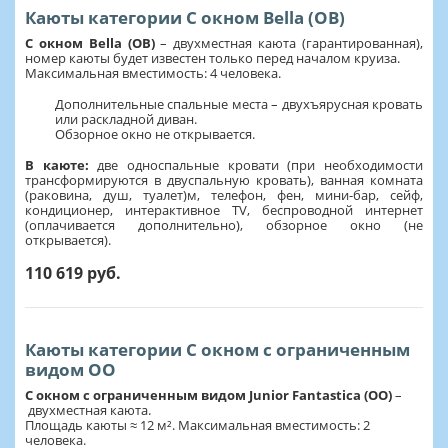
Каюты категории С окном Bella (OB)
С окном Bella (OB)
– двухместная каюта (гарантированная),
номер каюты будет известен только перед началом круиза.
Максимальная вместимость: 4 человека.
Дополнительные спальные места – двухъярусная кровать
или раскладной диван.
Обзорное окно не открывается.
В каюте:
две односпальные кровати (при необходимости
трансформируются в двуспальную кровать), ванная комната
(раковина, душ, туалет)м, телефон, фен, мини-бар, сейф,
кондиционер, интерактивное TV, беспроводной интернет
(оплачивается дополнительно), обзорное окно (не
открывается).
110 619 руб.
Каюты категории С окном с ограниченным
видом OO
C окном с ограниченным видом Junior Fantastica (OO)
–
двухместная каюта.
Площадь каюты ≈ 12 м². Максимальная вместимость: 2
человека.