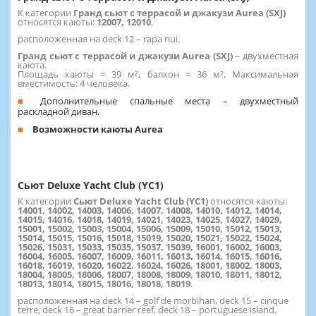
К категории
Гранд сьют с террасой и джакузи Aurea (SXJ)
относятся каюты:
12007, 12010
.
расположенная на deck 12 – rapa nui.
Гранд сьют с террасой и джакузи Aurea (SXJ)
– двухместная
каюта.
Площадь каюты ≈ 39 м², балкон ≈ 36 м². Максимальная
вместимость: 4 человека.
Дополнительные спальные места – двухместный
раскладной диван.
Возможности каюты Aurea
Сьют Deluxe Yacht Club (YC1)
К категории
Сьют Deluxe Yacht Club (YC1)
относятся каюты:
14001, 14002, 14003, 14006, 14007, 14008, 14010, 14012, 14014,
14015, 14016, 14018, 14019, 14021, 14023, 14025, 14027, 14029,
15001, 15002, 15003, 15004, 15006, 15009, 15010, 15012, 15013,
15014, 15015, 15016, 15018, 15019, 15020, 15021, 15022, 15024,
15026, 15031, 15033, 15035, 15037, 15039, 16001, 16002, 16003,
16004, 16005, 16007, 16009, 16011, 16013, 16014, 16015, 16016,
16018, 16019, 16020, 16022, 16024, 16026, 18001, 18002, 18003,
18004, 18005, 18006, 18007, 18008, 18009, 18010, 18011, 18012,
18013, 18014, 18015, 18016, 18018, 18019
.
расположенная на deck 14 – golf de morbihan, deck 15 – cinque
terre, deck 16 – great barrier reef, deck 18 – portuguese island.