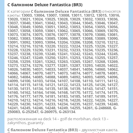
С балконом Deluxe Fantastica (BR3)
К категории
С балконом Deluxe Fantastica (BR3)
относятся
каюты:
13003, 13004, 13007, 13008, 13011, 13012, 13015, 13016,
13020, 13021, 13024, 13025, 13028, 13029, 13032, 13033, 13036,
13037, 13040, 13041, 13042, 13043, 13044, 13045, 13046, 13047,
13048, 13049, 13050, 13051, 13052, 13053, 13054, 13055, 13056,
13057, 13058, 13059, 13061, 13062, 13065, 13066, 13069, 13070,
13073, 13074, 13075, 13076, 13077, 13078, 13079, 13080, 13081,
13082, 13083, 13084, 13085, 13086, 13087, 13088, 13089, 13090,
13091, 13092, 13093, 13094, 13204, 13206, 13208, 13210, 13212,
13214, 13216, 13218, 13220, 13222, 13224, 13225, 13226, 13227,
13228, 13229, 13230, 13231, 13232, 13233, 13234, 13235, 13236,
13237, 13238, 13239, 13240, 13241, 13242, 13243, 13244, 13245,
13246, 13247, 13249, 13250, 13251, 13253, 13254, 13255, 13257,
13258, 13259, 13261, 13262, 13263, 13265, 13267, 13268, 13269,
13273, 13274, 13276, 13277, 13281, 13287, 13293, 14020, 14022,
14026, 14030, 14031, 14033, 14037, 14041, 14056, 14060, 14062,
14066, 14067, 14070, 14071, 14073, 14074, 14077, 14078, 14081,
14082, 14084, 14085, 14088, 14089, 14092, 14093, 14095, 14096,
14099, 14100, 14103, 14104, 14107, 14108, 14110, 14111, 14112,
14114, 14115, 14118, 14121, 14122, 14123, 14125, 14126, 14127,
14130, 14131, 14134, 14135, 14138, 14139, 14143, 14147, 14151,
14160, 14162, 14164, 14166, 14168, 14170, 14172, 14174, 14175,
14176, 14177, 14179, 14181, 14183, 14185, 14187, 14189, 14191,
14210, 14212, 14214, 14216, 14218, 14220, 14222, 14226, 14227,
14229, 14230, 14231, 14233, 14234, 14235, 14237, 14239, 14240,
14241, 14245, 14246, 14248, 14249, 14255, 14261, G-248668, G-
250083, G-252547, G-260975, G-263134
.
расположенная на deck 14 – golf de morbihan, deck 13 –
zakynthos, guaranty.
С балконом Deluxe Fantastica (BR3)
– двухместная каюта.