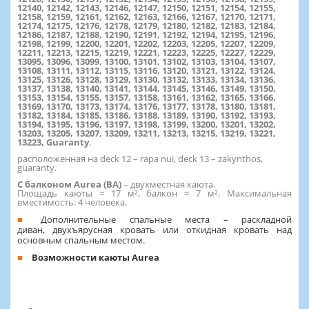
12140, 12142, 12143, 12146, 12147, 12150, 12151, 12154, 12155,
12158, 12159, 12161, 12162, 12163, 12166, 12167, 12170, 12171,
12174, 12175, 12176, 12178, 12179, 12180, 12182, 12183, 12184,
12186, 12187, 12188, 12190, 12191, 12192, 12194, 12195, 12196,
12198, 12199, 12200, 12201, 12202, 12203, 12205, 12207, 12209,
12211, 12213, 12215, 12219, 12221, 12223, 12225, 12227, 12229,
13095, 13096, 13099, 13100, 13101, 13102, 13103, 13104, 13107,
13108, 13111, 13112, 13115, 13116, 13120, 13121, 13122, 13124,
13125, 13126, 13128, 13129, 13130, 13132, 13133, 13134, 13136,
13137, 13138, 13140, 13141, 13144, 13145, 13146, 13149, 13150,
13153, 13154, 13155, 13157, 13158, 13161, 13162, 13165, 13166,
13169, 13170, 13173, 13174, 13176, 13177, 13178, 13180, 13181,
13182, 13184, 13185, 13186, 13188, 13189, 13190, 13192, 13193,
13194, 13195, 13196, 13197, 13198, 13199, 13200, 13201, 13202,
13203, 13205, 13207, 13209, 13211, 13213, 13215, 13219, 13221,
13223, Guaranty
.
расположенная на deck 12 – rapa nui, deck 13 – zakynthos,
guaranty.
С балконом Aurea (BA)
–
двухместная каюта.
Площадь каюты ≈ 17 м², балкон ≈ 7 м². Максимальная
вместимость: 4 человека.
Дополнительные спальные места – раскладной
диван, двухъярусная кровать или откидная кровать над
основным спальным местом.
Возможности каюты Aurea