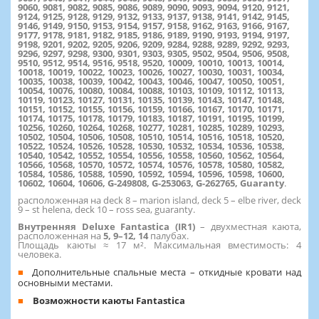
9060, 9081, 9082, 9085, 9086, 9089, 9090, 9093, 9094, 9120, 9121,
9124, 9125, 9128, 9129, 9132, 9133, 9137, 9138, 9141, 9142, 9145,
9146, 9149, 9150, 9153, 9154, 9157, 9158, 9162, 9163, 9166, 9167,
9177, 9178, 9181, 9182, 9185, 9186, 9189, 9190, 9193, 9194, 9197,
9198, 9201, 9202, 9205, 9206, 9209, 9284, 9288, 9289, 9292, 9293,
9296, 9297, 9298, 9300, 9301, 9303, 9305, 9502, 9504, 9506, 9508,
9510, 9512, 9514, 9516, 9518, 9520, 10009, 10010, 10013, 10014,
10018, 10019, 10022, 10023, 10026, 10027, 10030, 10031, 10034,
10035, 10038, 10039, 10042, 10043, 10046, 10047, 10050, 10051,
10054, 10076, 10080, 10084, 10088, 10103, 10109, 10112, 10113,
10119, 10123, 10127, 10131, 10135, 10139, 10143, 10147, 10148,
10151, 10152, 10155, 10156, 10159, 10166, 10167, 10170, 10171,
10174, 10175, 10178, 10179, 10183, 10187, 10191, 10195, 10199,
10256, 10260, 10264, 10268, 10277, 10281, 10285, 10289, 10293,
10502, 10504, 10506, 10508, 10510, 10514, 10516, 10518, 10520,
10522, 10524, 10526, 10528, 10530, 10532, 10534, 10536, 10538,
10540, 10542, 10552, 10554, 10556, 10558, 10560, 10562, 10564,
10566, 10568, 10570, 10572, 10574, 10576, 10578, 10580, 10582,
10584, 10586, 10588, 10590, 10592, 10594, 10596, 10598, 10600,
10602, 10604, 10606, G-249808, G-253063, G-262765, Guaranty
.
расположенная на deck 8 – marion island, deck 5 – elbe river, deck
9 – st helena, deck 10 – ross sea, guaranty.
Внутренняя Deluxe Fantastica (IR1)
– двухместная каюта,
расположенная на
5, 9–12, 14
палубах.
Площадь каюты ≈ 17 м². Максимальная вместимость: 4
человека.
Дополнительные спальные места – откидные кровати над
основными местами.
Возможности каюты Fantastica