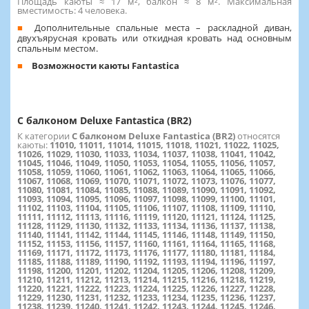
Площадь каюты ≈ 17 м², балкон ≈ 8 м². Максимальная
вместимость: 4 человека.
Дополнительные спальные места – раскладной диван,
двухъярусная кровать или откидная кровать над основным
спальным местом.
Возможности каюты Fantastica
С балконом Deluxe Fantastica (BR2)
К категории
С балконом Deluxe Fantastica (BR2)
относятся
каюты:
11010, 11011, 11014, 11015, 11018, 11021, 11022, 11025,
11026, 11029, 11030, 11033, 11034, 11037, 11038, 11041, 11042,
11045, 11046, 11049, 11050, 11053, 11054, 11055, 11056, 11057,
11058, 11059, 11060, 11061, 11062, 11063, 11064, 11065, 11066,
11067, 11068, 11069, 11070, 11071, 11072, 11073, 11076, 11077,
11080, 11081, 11084, 11085, 11088, 11089, 11090, 11091, 11092,
11093, 11094, 11095, 11096, 11097, 11098, 11099, 11100, 11101,
11102, 11103, 11104, 11105, 11106, 11107, 11108, 11109, 11110,
11111, 11112, 11113, 11116, 11119, 11120, 11121, 11124, 11125,
11128, 11129, 11130, 11132, 11133, 11134, 11136, 11137, 11138,
11140, 11141, 11142, 11144, 11145, 11146, 11148, 11149, 11150,
11152, 11153, 11156, 11157, 11160, 11161, 11164, 11165, 11168,
11169, 11171, 11172, 11173, 11176, 11177, 11180, 11181, 11184,
11185, 11188, 11189, 11190, 11192, 11193, 11194, 11196, 11197,
11198, 11200, 11201, 11202, 11204, 11205, 11206, 11208, 11209,
11210, 11211, 11212, 11213, 11214, 11215, 11216, 11218, 11219,
11220, 11221, 11222, 11223, 11224, 11225, 11226, 11227, 11228,
11229, 11230, 11231, 11232, 11233, 11234, 11235, 11236, 11237,
11238, 11239, 11240, 11241, 11242, 11243, 11244, 11245, 11246,