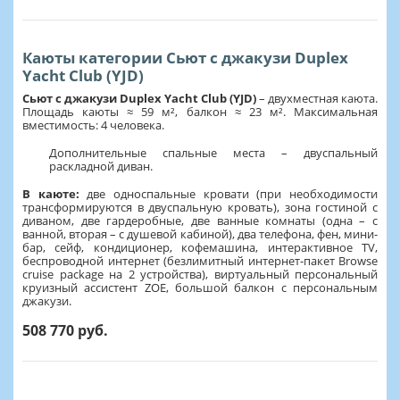
Каюты категории Сьют с джакузи Duplex
Yacht Club (YJD)
Сьют с джакузи Duplex Yacht Club (YJD)
– двухместная каюта.
Площадь каюты ≈ 59 м², балкон ≈ 23 м². Максимальная
вместимость: 4 человека.
Дополнительные спальные места – двуспальный
раскладной диван.
В каюте:
две односпальные кровати (при необходимости
трансформируются в двуспальную кровать), зона гостиной с
диваном, две гардеробные, две ванные комнаты (одна – с
ванной, вторая – с душевой кабиной), два телефона, фен, мини-
бар, сейф, кондиционер, кофемашина, интерактивное TV,
беспроводной интернет (безлимитный интернет-пакет Browse
cruise package на 2 устройства), виртуальный персональный
круизный ассистент ZOE, большой балкон с персональным
джакузи.
508 770 руб.