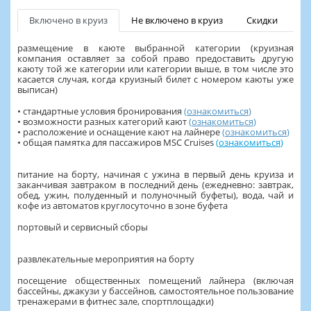
Включено в круиз
Не включено в круиз
Скидки
размещение в каюте выбранной категории (круизная
компания оставляет за собой право предоставить другую
каюту той же категории или категории выше, в том числе это
касается случая, когда круизный билет с номером каюты уже
выписан)
• стандартные условия бронирования
(
ознакомиться
)
• возможности разных категорий кают
(
ознакомиться
)
• расположение и оснащение кают на лайнере
(
ознакомиться
)
• общая памятка для пассажиров MSC Cruises
(
ознакомиться
)
питание на борту, начиная с ужина в первый день круиза и
заканчивая завтраком в последний день (ежедневно: завтрак,
обед, ужин, полуденный и полуночный буфеты), вода, чай и
кофе из автоматов круглосуточно в зоне буфета
портовый и сервисный сборы
развлекательные мероприятия на борту
посещение общественных помещений лайнера (включая
бассейны, джакузи у бассейнов, самостоятельное пользование
тренажерами в фитнес зале, спортплощадки)