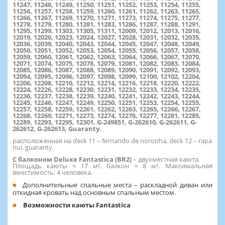
11247, 11248, 11249, 11250, 11251, 11252, 11253, 11254, 11255,
11256, 11257, 11258, 11259, 11260, 11261, 11262, 11263, 11265,
11266, 11267, 11269, 11270, 11271, 11273, 11274, 11275, 11277,
11278, 11279, 11280, 11281, 11283, 11286, 11287, 11288, 11291,
11295, 11299, 11303, 11305, 11311, 12009, 12012, 12013, 12016,
12019, 12020, 12023, 12024, 12027, 12028, 12031, 12032, 12035,
12036, 12039, 12040, 12043, 12044, 12045, 12047, 12048, 12049,
12050, 12051, 12052, 12053, 12054, 12055, 12056, 12057, 12058,
12059, 12060, 12061, 12062, 12063, 12064, 12066, 12067, 12070,
12071, 12074, 12075, 12078, 12079, 12081, 12082, 12083, 12084,
12085, 12086, 12087, 12088, 12089, 12090, 12091, 12092, 12093,
12094, 12095, 12096, 12097, 12098, 12099, 12100, 12102, 12204,
12206, 12208, 12210, 12212, 12214, 12216, 12218, 12220, 12222,
12224, 12226, 12228, 12230, 12231, 12232, 12233, 12234, 12235,
12236, 12237, 12238, 12239, 12240, 12241, 12242, 12243, 12244,
12245, 12246, 12247, 12249, 12250, 12251, 12253, 12254, 12255,
12257, 12258, 12259, 12261, 12262, 12263, 12265, 12266, 12267,
12268, 12269, 12271, 12273, 12274, 12276, 12277, 12281, 12285,
12289, 12293, 12295, 12301, G-249851, G-262610, G-262611, G-
262612, G-262613, Guaranty
.
расположенная на deck 11 – fernando de noronha, deck 12 – rapa
nui, guaranty.
С балконом Deluxe Fantastica (BR2)
–
двухместная каюта.
Площадь каюты ≈ 17 м², балкон ≈ 8 м². Максимальная
вместимость: 4 человека.
Дополнительные спальные места – раскладной диван или
откидная кровать над основным спальным местом.
Возможности каюты Fantastica