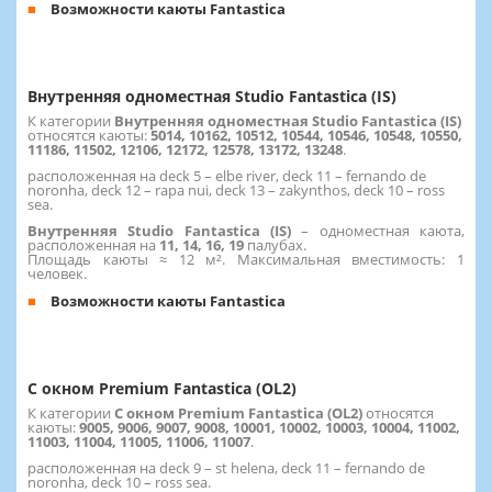
Возможности каюты Fantastica
Внутренняя одноместная Studio Fantastica (IS)
К категории
Внутренняя одноместная Studio Fantastica (IS)
относятся каюты:
5014, 10162, 10512, 10544, 10546, 10548, 10550,
11186, 11502, 12106, 12172, 12578, 13172, 13248
.
расположенная на deck 5 – elbe river, deck 11 – fernando de
noronha, deck 12 – rapa nui, deck 13 – zakynthos, deck 10 – ross
sea.
Внутренняя Studio Fantastica (IS)
–
одноместная каюта,
расположенная на
11, 14, 16, 19
палубах.
Площадь каюты ≈ 12 м². Максимальная вместимость: 1
человек.
Возможности каюты Fantastica
С окном Premium Fantastica (OL2)
К категории
С окном Premium Fantastica (OL2)
относятся
каюты:
9005, 9006, 9007, 9008, 10001, 10002, 10003, 10004, 11002,
11003, 11004, 11005, 11006, 11007
.
расположенная на deck 9 – st helena, deck 11 – fernando de
noronha, deck 10 – ross sea.