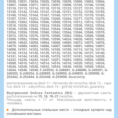
13030, 13031, 13034, 13035, 13038, 13039, 13060, 13063, 13064,
13067, 13068, 13071, 13072, 13097, 13098, 13105, 13106, 13109,
13110, 13113, 13114, 13118, 13119, 13123, 13127, 13131, 13135,
13139, 13142, 13143, 13147, 13148, 13151, 13152, 13156, 13159,
13160, 13163, 13164, 13167, 13168, 13171, 13175, 13179, 13183,
13187, 13191, 13252, 13256, 13260, 13264, 13271, 13275, 13279,
13283, 13502, 13504, 13506, 13508, 13510, 13512, 13514, 13516,
13518, 13520, 13522, 13524, 13526, 13528, 13530, 13532, 13534,
13536, 13538, 13540, 13542, 13544, 13546, 13548, 13550, 13552,
13554, 13556, 13558, 13560, 13562, 13564, 13566, 13568, 13570,
13572, 13574, 13576, 13578, 13580, 13582, 13584, 13586, 13588,
13590, 13592, 13594, 13596, 13598, 14024, 14028, 14032, 14035,
14039, 14043, 14058, 14064, 14068, 14069, 14072, 14075, 14076,
14079, 14080, 14083, 14086, 14087, 14090, 14091, 14094, 14097,
14098, 14101, 14102, 14105, 14106, 14109, 14113, 14116, 14119,
14120, 14124, 14128, 14129, 14132, 14133, 14136, 14137, 14140,
14141, 14144, 14145, 14149, 14153, 14157, 14161, 14224, 14228,
14232, 14236, 14243, 14247, 14251, 14263, 14502, 14504, 14506,
14508, 14510, 14512, 14514, 14516, 14518, 14520, 14522, 14524,
14526, 14528, 14530, 14532, 14534, 14536, 14538, 14540, 14542,
14544, 14546, 14548, F-243932, G-248681, G-248686, G-249201, G-
249203, G-249254, G-249805, G-249850, G-249855, G-250098, G-
252442, G-252444, G-252448, G-253658, Guaranty
.
расположенная на deck 11 – fernando de noronha, deck 12 – rapa
nui, deck 13 – zakynthos, deck 14 – golf de morbihan, guaranty.
Внутренняя Deluxe Fantastica (IR2)
– двухместная каюта,
расположенная на
15, 16, 18–21
палубах.
Площадь каюты ≈ 17 м². Максимальная вместимость: 4
человека.
Дополнительные спальные места – откидные кровати над
основными местами.