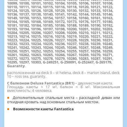
10099, 10100, 10101, 10102, 10104, 10105, 10106, 10107, 10108,
10110, 10111, 10114, 10115, 10116, 10118, 10120, 10121, 10122,
10124, 10125, 10126, 10128, 10129, 10130, 10132, 10133, 10134,
10136, 10137, 10138, 10140, 10141, 10142, 10144, 10145, 10146,
10149, 10150, 10153, 10154, 10157, 10158, 10160, 10161, 10163,
10164, 10165, 10168, 10169, 10172, 10173, 10176, 10177, 10180,
10181, 10182, 10184, 10185, 10186, 10188, 10189, 10190, 10192,
10193, 10194, 10196, 10197, 10198, 10200, 10201, 10202, 10203,
10204, 10205, 10206, 10207, 10208, 10209, 10210, 10211, 10212,
10213, 10214, 10215, 10216, 10218, 10219, 10220, 10221, 10222,
10223, 10224, 10225, 10226, 10227, 10228, 10229, 10230, 10231,
10232, 10233, 10234, 10235, 10236, 10237, 10238, 10239, 10240,
10241, 10242, 10243, 10244, 10245, 10246, 10247, 10248, 10249,
10250, 10251, 10252, 10253, 10254, 10255, 10257, 10258, 10259,
10261, 10262, 10263, 10265, 10266, 10267, 10269, 10270, 10271,
10272, 10273, 10275, 10278, 10279, 10280, 10283, 10287, 10291,
10295, 10297, 10303, G-249251, G-250091, G-252447, G-265179,
Guaranty
.
расположенная на deck 9 – st helena, deck 8 – marion island, deck
10 – ross sea, guaranty.
С балконом Deluxe Fantastica (BR1)
– двухместная каюта.
Площадь каюты ≈ 17 м², балкон ≈ 8 м². Максимальная
вместимость: 4 человека.
Дополнительные спальные места – раскладной диван или
откидная кровать над основным спальным местом.
Возможности каюты Fantastica