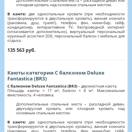
Дополнительные спальные места – раскладной диван или
откидная кровать над основным спальным местом.
В каюте:
две односпальные кровати (при необходимости
трансформируются в двуспальную кровать), ванная комната
(раковина, душ, туалет), телефон, фен, мини-бар, сейф,
кондиционер, интерактивное TV, беспроводной интернет
(оплачивается дополнительно), виртуальный персональный
круизный ассистент ZOE, персональный балкон с мебелью для
отдыха.
135 563 руб.
Каюты категории С балконом Deluxe
Fantastica (BR3)
С балконом Deluxe Fantastica (BR3)
– двухместная каюта.
Площадь каюты ≈ 17 м², балкон ≈ 8 м². Максимальная
вместимость: 4 человека.
Дополнительные спальные места – раскладной диван,
двухъярусная кровать или откидная кровать над
основным спальным местом.
В каюте:
две односпальные кровати (при необходимости
трансформируются в двуспальную кровать), ванная комната
(раковина, душ, туалет), телефон, фен, мини-бар, сейф,