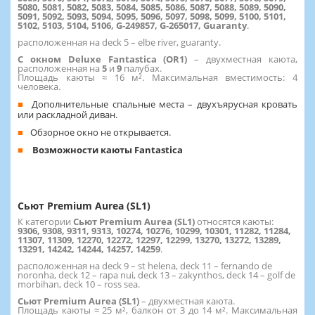
5080, 5081, 5082, 5083, 5084, 5085, 5086, 5087, 5088, 5089, 5090,
5091, 5092, 5093, 5094, 5095, 5096, 5097, 5098, 5099, 5100, 5101,
5102, 5103, 5104, 5106, G-249857, G-265017, Guaranty
.
расположенная на deck 5 – elbe river, guaranty.
С окном Deluxe Fantastica (OR1)
– двухместная каюта,
расположенная на
5
и
9
палубах.
Площадь каюты ≈ 16 м². Максимальная вместимость: 4
человека.
Дополнительные спальные места – двухъярусная кровать
или раскладной диван.
Обзорное окно не открывается.
Возможности каюты Fantastica
Сьют Premium Aurea (SL1)
К категории
Сьют Premium Aurea (SL1)
относятся каюты:
9306, 9308, 9311, 9313, 10274, 10276, 10299, 10301, 11282, 11284,
11307, 11309, 12270, 12272, 12297, 12299, 13270, 13272, 13289,
13291, 14242, 14244, 14257, 14259
.
расположенная на deck 9 – st helena, deck 11 – fernando de
noronha, deck 12 – rapa nui, deck 13 – zakynthos, deck 14 – golf de
morbihan, deck 10 – ross sea.
Сьют Premium Aurea (SL1)
– двухместная каюта.
Площадь каюты ≈ 25 м², балкон от 3 до 14 м². Максимальная