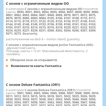
С окном с ограниченным видом OO
К категории
С окном с ограниченным видом OO
относятся
каюты:
8050, 8051, 8053, 8054, 8055, 8056, 8057, 8058, 8059, 8060,
8061, 8062, 8063, 8064, 8067, 8068, 8069, 8070, 8071, 8072, 8075,
8076, 8079, 8080, 8083, 8084, 8105, 8106, 8107, 8108, 8110, 8111,
8114, 8115, 8118, 8121, 8122, 8125, 8132, 8136, 8137, 8140, 8141,
8144, 8145, 8148, 8149, 8153, 8156, 8158, 8160, 8161, 8162, 8163,
8165, 8167, 8210, 8214, 8215, 8216, 8218, 8220, 8221, 8222, 8223,
8224, 8225, 8227, 8229, 8231, 8260, 8262, 8264, 8266, 8267, 8269,
8271, 8273, Guaranty
.
расположенная на deck 8 – marion island, guaranty.
C окном с ограниченным видом Junior Fantastica (OO)
–
двухместная каюта.
Площадь каюты ≈ 12 м². Максимальная вместимость: 2
человека.
Обзорное окно не открывается.
Возможности каюты Fantastica
С окном Deluxe Fantastica (OR1)
К категории
С окном Deluxe Fantastica (OR1)
относятся
каюты:
5001, 5002, 5003, 5004, 5005, 5006, 5007, 5008, 5009, 5010,
5011, 5012, 5013, 5015, 5016, 5018, 5021, 5022, 5025, 5026, 5029,
5030, 5033, 5034, 5037, 5038, 5041, 5042, 5045, 5046, 5049, 5050,
5053, 5054, 5057, 5058, 5061, 5062, 5063, 5065, 5066, 5067, 5068,
5069, 5070, 5071, 5072, 5073, 5074, 5075, 5076, 5077, 5078, 5079,