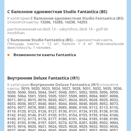
С балконом одноместная Studio Fantastica (BS)
К категории
С балконом одноместная Studio Fantastica (BS)
относятся каюты:
13266, 13285, 14238, 14253
.
расположенная на deck 13 – zakynthos, deck 14 – golf de
morbihan.
С балконом Studio Fantastica (BS)
– одноместная каюта.
Площадь каюты ≈ 12 м², балкон ≈ 4 м². Максимальная
вместимость: 1 человек.
Возможности каюты Fantastica
Внутренняя Deluxe Fantastica (IR1)
К категории
Внутренняя Deluxe Fantastica (IR1)
относятся
каюты:
5019, 5020, 5023, 5024, 5027, 5028, 5031, 5032, 5035, 5036,
5039, 5040, 5043, 5044, 5047, 5048, 5051, 5052, 5055, 5056, 5059,
5060, 5064, 5501, 5503, 5505, 5507, 5509, 8003, 8004, 8007, 8008,
8011, 8012, 8015, 8016, 8020, 8021, 8024, 8025, 8028, 8029, 8032,
8033, 8036, 8037, 8040, 8041, 8044, 8045, 8048, 8049, 8052, 8073,
8074, 8077, 8078, 8081, 8082, 8085, 8086, 8109, 8112, 8113, 8116,
8119, 8120, 8123, 8126, 8127, 8130, 8131, 8134, 8135, 8138, 8139,
8142, 8143, 8146, 8147, 8150, 8151, 8154, 8155, 8159, 8164, 8168,
8169, 8172, 8173, 8176, 8177, 8180, 8181, 8184, 8185, 8188, 8189,
8192, 8193, 8196, 8197, 8201, 8274, 8278, 8281, 8285, 8502, 9004,
9015, 9016, 9020, 9021, 9024, 9025, 9028, 9029, 9032, 9033, 9036,
9037, 9040, 9041, 9044, 9045, 9048, 9049, 9052, 9053, 9056, 9057,