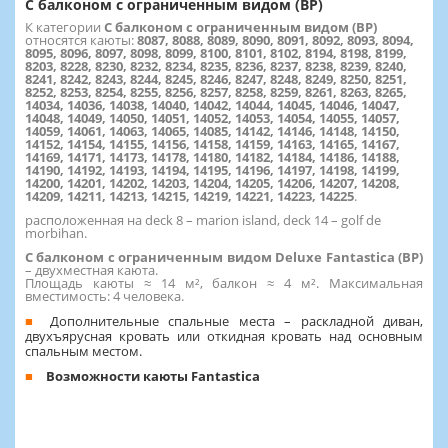
С балконом с ограниченным видом (BP)
К категории
С балконом с ограниченным видом (BP)
относятся каюты:
8087, 8088, 8089, 8090, 8091, 8092, 8093, 8094,
8095, 8096, 8097, 8098, 8099, 8100, 8101, 8102, 8194, 8198, 8199,
8203, 8228, 8230, 8232, 8234, 8235, 8236, 8237, 8238, 8239, 8240,
8241, 8242, 8243, 8244, 8245, 8246, 8247, 8248, 8249, 8250, 8251,
8252, 8253, 8254, 8255, 8256, 8257, 8258, 8259, 8261, 8263, 8265,
14034, 14036, 14038, 14040, 14042, 14044, 14045, 14046, 14047,
14048, 14049, 14050, 14051, 14052, 14053, 14054, 14055, 14057,
14059, 14061, 14063, 14065, 14085, 14142, 14146, 14148, 14150,
14152, 14154, 14155, 14156, 14158, 14159, 14163, 14165, 14167,
14169, 14171, 14173, 14178, 14180, 14182, 14184, 14186, 14188,
14190, 14192, 14193, 14194, 14195, 14196, 14197, 14198, 14199,
14200, 14201, 14202, 14203, 14204, 14205, 14206, 14207, 14208,
14209, 14211, 14213, 14215, 14219, 14221, 14223, 14225
.
расположенная на deck 8 – marion island, deck 14 – golf de
morbihan.
С балконом c ограниченным видом Deluxe Fantastica (BP)
– двухместная каюта.
Площадь каюты ≈ 14 м², балкон ≈ 4 м². Максимальная
вместимость: 4 человека.
Дополнительные спальные места – раскладной диван,
двухъярусная кровать или откидная кровать над основным
спальным местом.
Возможности каюты Fantastica