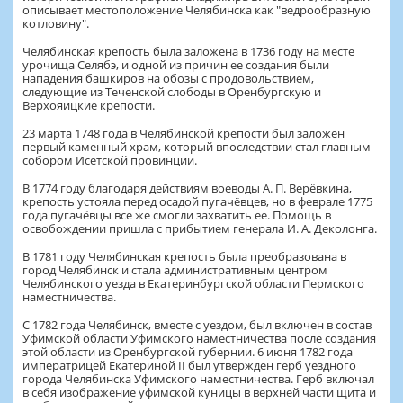
описывает местоположение Челябинска как "ведрообразную
котловину".
Челябинская крепость была заложена в 1736 году на месте
урочища Селябэ, и одной из причин ее создания были
нападения башкиров на обозы с продовольствием,
следующие из Теченской слободы в Оренбургскую и
Верхояицкие крепости.
23 марта 1748 года в Челябинской крепости был заложен
первый каменный храм, который впоследствии стал главным
собором Исетской провинции.
В 1774 году благодаря действиям воеводы А. П. Верёвкина,
крепость устояла перед осадой пугачёвцев, но в феврале 1775
года пугачёвцы все же смогли захватить ее. Помощь в
освобождении пришла с прибытием генерала И. А. Деколонга.
В 1781 году Челябинская крепость была преобразована в
город Челябинск и стала административным центром
Челябинского уезда в Екатеринбургской области Пермского
наместничества.
С 1782 года Челябинск, вместе с уездом, был включен в состав
Уфимской области Уфимского наместничества после создания
этой области из Оренбургской губернии. 6 июня 1782 года
императрицей Екатериной II был утвержден герб уездного
города Челябинска Уфимского наместничества. Герб включал
в себя изображение уфимской куницы в верхней части щита и