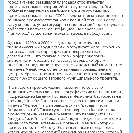
город активно развивался благодаря строительству
промышленных предприятий и эвакуации заводов. Эти
события превратили Челябинск в один из крупнейших
промышленных центров СССР, среди которых заметное место
занимало производство танков и военной техники. Город
заслуженно получил государственное звание "Город трудовой
доблести" и популярное неофициальное прозвище
"Танкоград" за свой значительный вклад в победу войны.
Однако в 1990-х и 2000-х годах город столкнулся с
экономическими трудностями, в результате чего несколько
производственных предприятий прекратили свою
деятельность. Это создало вызовы в сфере экологии,
экономики и городской инфраструктуры, с которыми
Челябинск продолжает справляться и на данный момент. Тем
не менее, Челябинск остается важным промышленным
центром Урала, с промышленным сектором, составляющим
около 40% от общего валового муниципального продукта.
Что касается происхождения названия, то согласно
топонимическому словарю "Географические названия мира",
под редакцией Евгения Поспелова, Челябинск был основан в
урочище Челеби. Это название связано с тюркским личным
именем "Челеби", что переводится как "царевич" или
"образованный". Также существует версия о башкирском
происхождении названия "Челяба", что переводится как
"впадина" или "неглубокая яма", подтвержденная заметками
немецкого путешественника Иоганна Гмелина, который
посетил город в 1742 году. Эта версия также подкреплена
исторической монографией Владимира Витевского, который