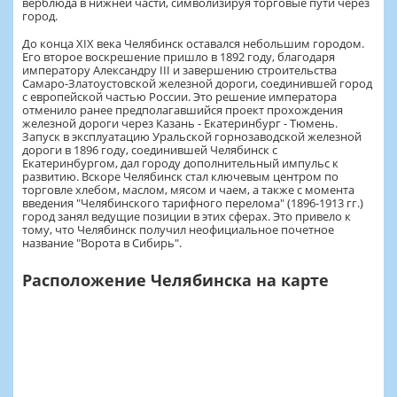
верблюда в нижней части, символизируя торговые пути через
город.
До конца XIX века Челябинск оставался небольшим городом.
Его второе воскрешение пришло в 1892 году, благодаря
императору Александру III и завершению строительства
Самаро-Златоустовской железной дороги, соединившей город
с европейской частью России. Это решение императора
отменило ранее предполагавшийся проект прохождения
железной дороги через Казань - Екатеринбург - Тюмень.
Запуск в эксплуатацию Уральской горнозаводской железной
дороги в 1896 году, соединившей Челябинск с
Екатеринбургом, дал городу дополнительный импульс к
развитию. Вскоре Челябинск стал ключевым центром по
торговле хлебом, маслом, мясом и чаем, а также с момента
введения "Челябинского тарифного перелома" (1896-1913 гг.)
город занял ведущие позиции в этих сферах. Это привело к
тому, что Челябинск получил неофициальное почетное
название "Ворота в Сибирь".
Расположение Челябинска на карте