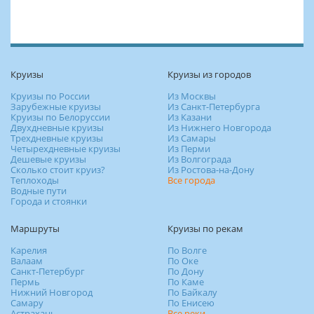
Круизы
Круизы из городов
Круизы по России
Из Москвы
Зарубежные круизы
Из Санкт-Петербурга
Круизы по Белоруссии
Из Казани
Двухдневные круизы
Из Нижнего Новгорода
Трехдневные круизы
Из Самары
Четырехдневные круизы
Из Перми
Дешевые круизы
Из Волгограда
Сколько стоит круиз?
Из Ростова-на-Дону
Теплоходы
Все города
Водные пути
Города и стоянки
Маршруты
Круизы по рекам
Карелия
По Волге
Валаам
По Оке
Санкт-Петербург
По Дону
Пермь
По Каме
Нижний Новгород
По Байкалу
Самару
По Енисею
Астрахань
Все реки