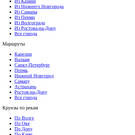
Из Казани
Из Нижнего Новгорода
Из Самары
Из Перми
Из Волгограда
Из Ростова-на-Дону
Все города
Маршруты
Карелия
Валаам
Санкт-Петербург
Пермь
Нижний Новгород
Самару
Астрахань
Ростов-на-Дону
Все города
Круизы по рекам
По Волге
По Оке
По Дону
По Каме