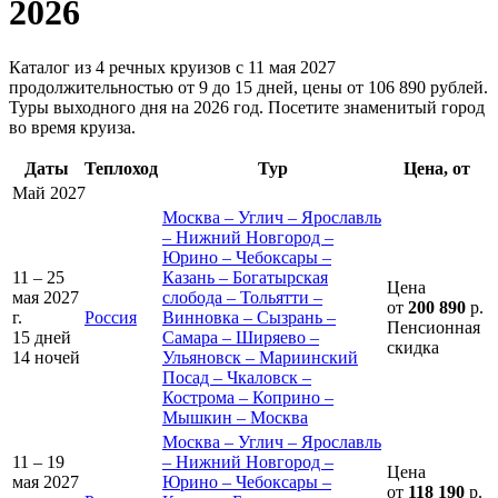
2026
Каталог из 4 речных круизов с 11 мая 2027
продолжительностью от 9 до 15 дней, цены от 106 890 рублей.
Туры выходного дня на 2026 год. Посетите знаменитый город
во время круиза.
Даты
Теплоход
Тур
Цена, от
Май 2027
Москва – Углич – Ярославль
– Нижний Новгород –
Юрино – Чебоксары –
11 – 25
Казань – Богатырская
Цена
мая 2027
слобода – Тольятти –
от
200 890
р.
г.
Россия
Винновка – Сызрань –
Пенсионная
15 дней
Самара – Ширяево –
скидка
14 ночей
Ульяновск – Мариинский
Посад – Чкаловск –
Кострома – Коприно –
Мышкин – Москва
Москва – Углич – Ярославль
11 – 19
– Нижний Новгород –
Цена
мая 2027
Юрино – Чебоксары –
от
118 190
р.