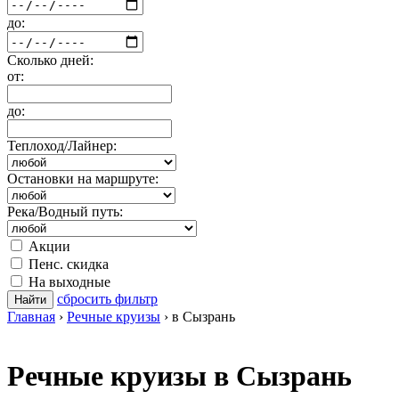
до:
Сколько дней:
от:
до:
Теплоход/Лайнер:
Остановки на маршруте:
Река/Водный путь:
Акции
Пенс. скидка
На выходные
сбросить фильтр
Найти
Главная
›
Речные круизы
›
в Сызрань
Речные круизы в Сызрань