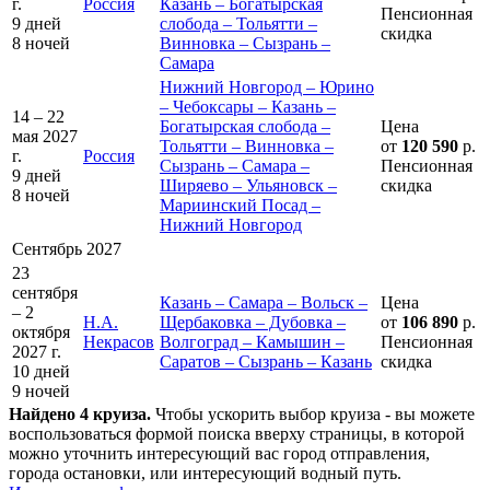
г.
Россия
Казань – Богатырская
Пенсионная
9 дней
слобода – Тольятти –
скидка
8 ночей
Винновка – Сызрань –
Самара
Нижний Новгород – Юрино
– Чебоксары – Казань –
14 – 22
Богатырская слобода –
Цена
мая 2027
Тольятти – Винновка –
от
120 590
р.
г.
Россия
Сызрань – Самара –
Пенсионная
9 дней
Ширяево – Ульяновск –
скидка
8 ночей
Мариинский Посад –
Нижний Новгород
Сентябрь 2027
23
сентября
Казань – Самара – Вольск –
Цена
– 2
Н.А.
Щербаковка – Дубовка –
от
106 890
р.
октября
Некрасов
Волгоград – Камышин –
Пенсионная
2027 г.
Саратов – Сызрань – Казань
скидка
10 дней
9 ночей
Найдено 4 круиза.
Чтобы ускорить выбор круиза - вы можете
воспользоваться формой поиска вверху страницы, в которой
можно уточнить интересующий вас город отправления,
города остановки, или интересующий водный путь.