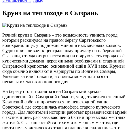
Использовать форму
Круиз на теплоходе в Сызрань
Речной круиз в Сызрань – это возможность увидеть город,
который раскинулся на правом берегу Саратовского
водохранилища, у подножия живописных меловых холмов.
Судно причаливает к центральному причалу на набережной
Сызрани, откуда открывается вид на старую часть города с её
купеческими домами, деревянными особняками и старинной
Сызранской крепостью, основанной ещё в XVII веке. Круизы
сюда обычно включают в маршруты по Волге из Самары,
Ульяновска или Тольятти, а стоянка может длиться от
нескольких часов до полного дня.
На берегу стоит подняться на Сызранский кремль –
единственный в Самарской области, увидеть величественный
Казанский собор и прогуляться по пешеходной улице
Советской, где сохранилась атмосфера старого купеческого
города. Для любителей истории работает краеведческий музей
с экспозицией, рассказывающей о быте и промыслах местных
жителей. Сызрань остаётся тихим и камерным местом, где
почти нет туристических толп, а главное впечатление – это