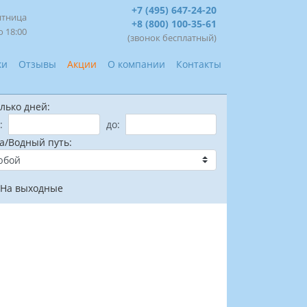
+7 (495) 647-24-20
ятница
+8 (800) 100-35-61
о 18:00
(звонок бесплатный)
ки
Отзывы
Акции
О компании
Контакты
лько дней:
:
до:
а/Водный путь:
На выходные