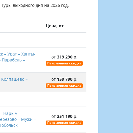
 Туры выходного дня на 2026 год.
Цена, от
к – Уват – Ханты-
от
319 290
р.
– Парабель –
Пенсионная скидка
– Колпашево –
от
159 790
р.
Пенсионная скидка
 – Нарым –
от
351 190
р.
Березово – Мужи –
Пенсионная скидка
Тобольск