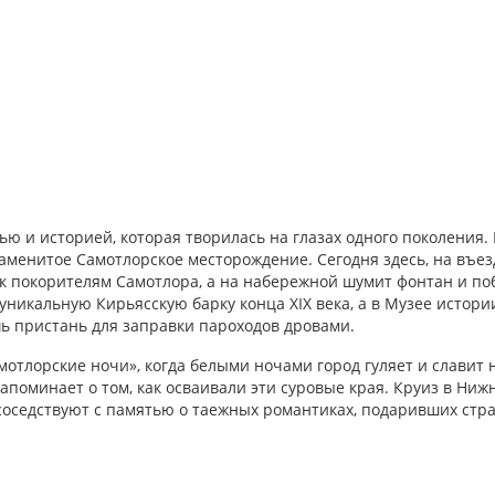
ю и историей, которая творилась на глазах одного поколения. 
менитое Самотлорское месторождение. Сегодня здесь, на въезд
 покорителям Самотлора, а на набережной шумит фонтан и по
уникальную Кирьясскую барку конца XIX века, а в Музее истори
шь пристань для заправки пароходов дровами.
мотлорские ночи», когда белыми ночами город гуляет и славит
апоминает о том, как осваивали эти суровые края. Круиз в Ниж
соседствуют с памятью о таежных романтиках, подаривших стр