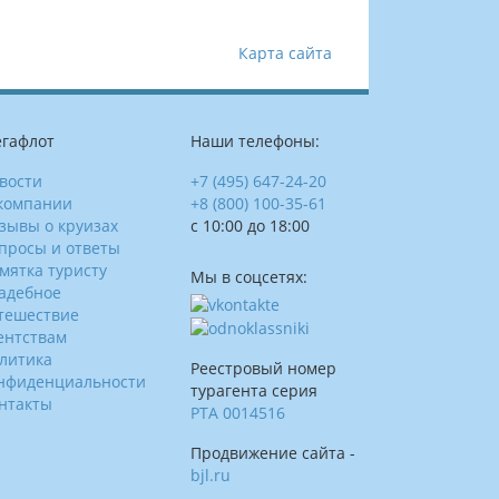
Карта сайта
гафлот
Наши телефоны:
вости
+7 (495) 647-24-20
компании
+8 (800) 100-35-61
зывы о круизах
c 10:00 до 18:00
просы и ответы
мятка туристу
Мы в соцсетях:
адебное
тешествие
ентствам
литика
Реестровый номер
нфиденциальности
турагента серия
нтакты
РТА 0014516
Продвижение сайта -
bjl.ru