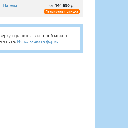
 – Нарым –
от
144 690
р.
Пенсионная скидка
верху страницы, в которой можно
ый путь.
Использовать форму