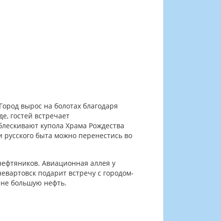
Город вырос на болотах благодаря
е, гостей встречает
блескивают купола Храма Рождества
и русского быта можно перенестись во
 нефтяников. Авиационная аллея у
невартовск подарит встречу с городом-
ане большую нефть.