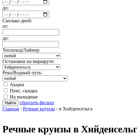
до:
Сколько дней:
от:
до:
Теплоход/Лайнер:
Остановки на маршруте:
Река/Водный путь:
Акции
Пенс. скидка
На выходные
сбросить фильтр
Найти
Главная
›
Речные круизы
›
в Хийденсельга
Речные круизы в Хийденсельг