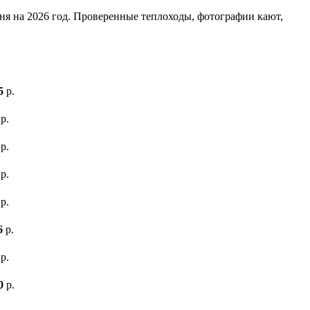
дня на 2026 год. Проверенные теплоходы, фотографии кают,
5
р.
р.
р.
р.
р.
6
р.
р.
0
р.