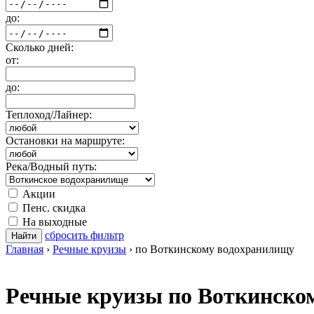
до:
Сколько дней:
от:
до:
Теплоход/Лайнер:
Остановки на маршруте:
Река/Водный путь:
Акции
Пенс. скидка
На выходные
сбросить фильтр
Найти
Главная
›
Речные круизы
›
по Воткинскому водохранилищу
Речные круизы по Воткинско