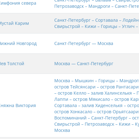
Симфония севера
Петрозаводск – Мандроги – Санкт-Пет
Санкт-Петербург – Сортавала – Лодейн
Мустай Карим
Свирьстрой – Кижи – Горицы – Углич –
Нижний Новгород
Санкт-Петербург — Москва
Лев Толстой
Москва — Санкт-Петербург
Москва – Мышкин – Горицы – Мандроги
остров Тейсянсари – остров Рантасар
– остров Келло – залив Халинселькя – 
Лаппи – остров Мякисало – остров Ка
Княжна Виктория
Сортавала – залив Хиденселькя – остр
остров Хонкасало – остров Орьятсаари
Воспоминаний – Санкт-Петербург – ос
Свирьстрой – Петрозаводск – Кижи – Ку
Москва