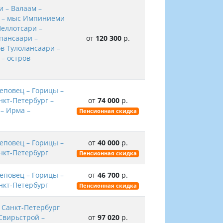
 – Валаам –
и – мыс Импиниеми
Пеллотсари –
рпансаари –
от
120 300
р.
ов Тулолансаари –
 – остров
еповец – Горицы –
нкт-Петербург –
от
74 000
р.
 – Ирма –
Пенсионная скидка
еповец – Горицы –
от
40 000
р.
нкт-Петербург
Пенсионная скидка
еповец – Горицы –
от
46 700
р.
нкт-Петербург
Пенсионная скидка
 Санкт-Петербург
Свирьстрой –
от
97 020
р.