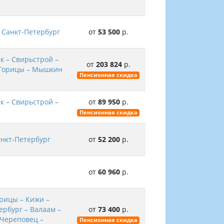
 Санкт-Петербург
от
53 500
р.
к – Свирьстрой –
от
203 824
р.
– Горицы – Мышкин
Пенсионная скидка
к – Свирьстрой –
от
89 950
р.
Пенсионная скидка
нкт-Петербург
от
52 200
р.
от
60 960
р.
орицы – Кижи –
ербург – Валаам –
от
73 400
р.
 Череповец –
Пенсионная скидка