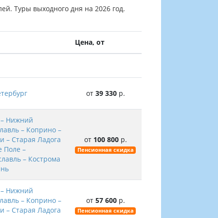
лей. Туры выходного дня на 2026 год.
Цена, от
етербург
от
39 330
р.
 – Нижний
славль – Коприно –
и – Старая Ладога
от
100 800
р.
е Поле –
Пенсионная скидка
славль – Кострома
ань
 – Нижний
славль – Коприно –
от
57 600
р.
и – Старая Ладога
Пенсионная скидка