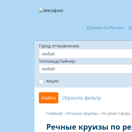
Круизы по России
З
Город отправления:
Теплоход/Лайнер:
Акции
Найти
сбросить фильтр
Главная
›
Речные круизы
›
по реке Свирь
Речные круизы по ре