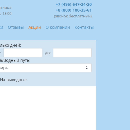
+7 (495) 647-24-20
ятница
+8 (800) 100-35-61
о 18:00
(звонок бесплатный)
ки
Отзывы
Акции
О компании
Контакты
лько дней:
:
до:
а/Водный путь:
На выходные