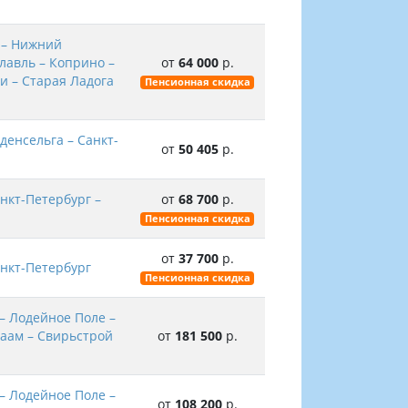
 – Нижний
славль – Коприно –
от
64 000
р.
и – Старая Ладога
Пенсионная скидка
денсельга – Санкт-
от
50 405
р.
нкт-Петербург –
от
68 700
р.
Пенсионная скидка
от
37 700
р.
анкт-Петербург
Пенсионная скидка
– Лодейное Поле –
лаам – Свирьстрой
от
181 500
р.
– Лодейное Поле –
от
108 200
р.