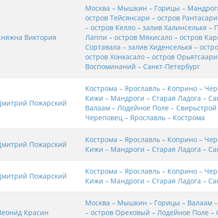
Москва – Мышкин – Горицы – Мандроги
остров Тейсянсари – остров Рантасар
– остров Келло – залив Халинселькя – 
Княжна Виктория
Лаппи – остров Мякисало – остров Ка
Сортавала – залив Хиденселькя – остр
остров Хонкасало – остров Орьятсаари
Воспоминаний – Санкт-Петербург
Кострома – Ярославль – Коприно – Чер
Кижи – Мандроги – Старая Ладога – Са
Дмитрий Пожарский
Валаам – Лодейное Поле – Свирьстрой
Череповец – Ярославль – Кострома
Кострома – Ярославль – Коприно – Чер
Дмитрий Пожарский
Кижи – Мандроги – Старая Ладога – Са
Кострома – Ярославль – Коприно – Чер
Дмитрий Пожарский
Кижи – Мандроги – Старая Ладога – Са
Москва – Мышкин – Горицы – Валаам –
Леонид Красин
– остров Ореховый – Лодейное Поле – 