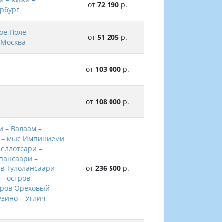
от
72 190
р.
ербург
ое Поле –
от
51 205
р.
 Москва
от
103 000
р.
от
108 000
р.
 – Валаам –
и – мыс Импиниеми
Пеллотсари –
рпансаари –
ов Тулолансаари –
от
236 500
р.
 – остров
тров Ореховый –
зино – Углич –