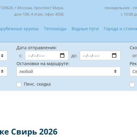
129626, г.Москва, проспект Мира,
понедельник - п
дом 106, 4 этаж, офис 403Б
с 10:00 д
арубежные круизы
Теплоходы
Водные пути
Города и стоян
Дата отправления:
Ско
с:
до:
от
Остановки на маршруте:
Рек
Пенс. скидка
ке Свирь 2026