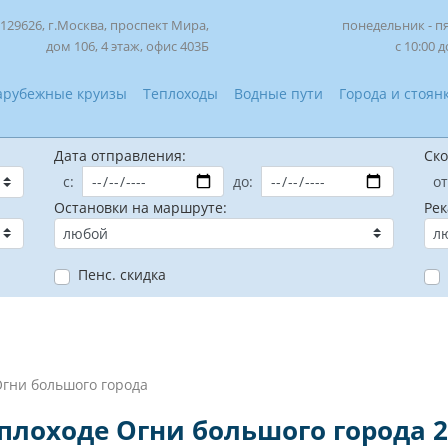
129626, г.Москва, проспект Мира,
понедельник - п
дом 106, 4 этаж, офис 403Б
с 10:00 д
арубежные круизы
Теплоходы
Водные пути
Города и стоян
Дата отправления:
Ско
с:
до:
от
Остановки на маршруте:
Рек
Пенс. скидка
Огни большого города
плоходе Огни большого города 2