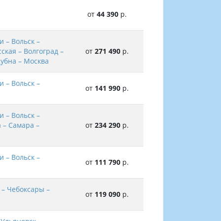
от
44 390
р.
и – Вольск –
ская – Волгоград –
от
271 490
р.
Дубна – Москва
и – Вольск –
от
141 990
р.
и – Вольск –
а – Самара –
от
234 290
р.
и – Вольск –
от
111 790
р.
 – Чебоксары –
от
119 090
р.