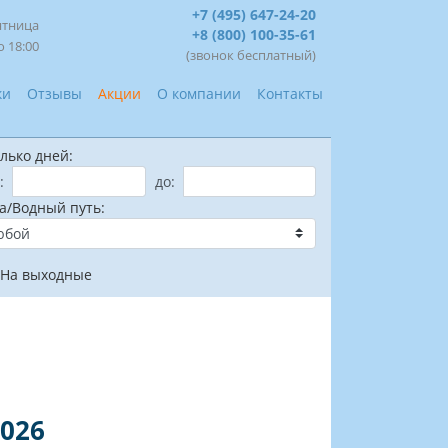
+7 (495) 647-24-20
ятница
+8 (800) 100-35-61
о 18:00
(звонок бесплатный)
ки
Отзывы
Акции
О компании
Контакты
лько дней:
:
до:
а/Водный путь:
На выходные
026