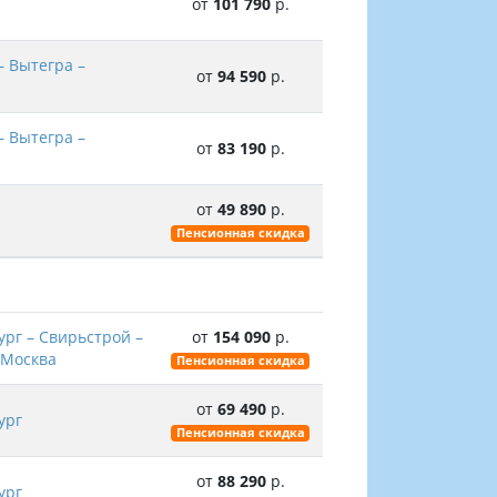
от
101 790
р.
– Вытегра –
от
94 590
р.
– Вытегра –
от
83 190
р.
от
49 890
р.
Пенсионная скидка
ург – Свирьстрой –
от
154 090
р.
 Москва
Пенсионная скидка
от
69 490
р.
ург
Пенсионная скидка
от
88 290
р.
ург