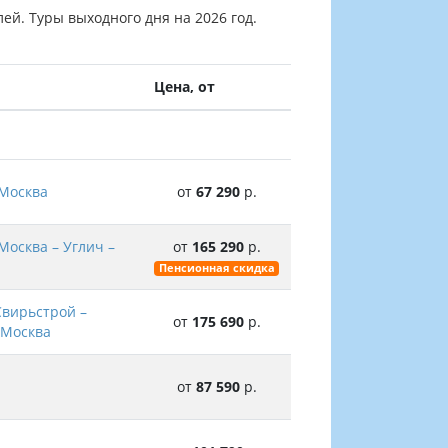
лей. Туры выходного дня на 2026 год.
Цена, от
 Москва
от
67 290
р.
Москва – Углич –
от
165 290
р.
Пенсионная скидка
Свирьстрой –
от
175 690
р.
 Москва
от
87 590
р.