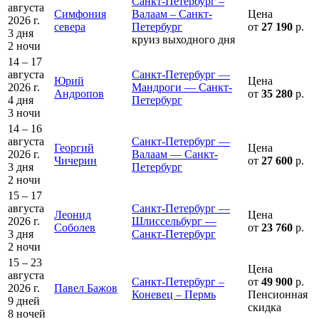
Санкт-Петербург –
августа
Симфония
Валаам – Санкт-
Цена
2026 г.
севера
Петербург
от
27 190
р.
3 дня
круиз выходного дня
2 ночи
14 – 17
августа
Санкт-Петербург —
Юрий
Цена
2026 г.
Мандроги — Санкт-
Андропов
от
35 280
р.
4 дня
Петербург
3 ночи
14 – 16
августа
Санкт-Петербург —
Георгий
Цена
2026 г.
Валаам — Санкт-
Чичерин
от
27 600
р.
3 дня
Петербург
2 ночи
15 – 17
августа
Санкт-Петербург —
Леонид
Цена
2026 г.
Шлиссельбург —
Соболев
от
23 760
р.
3 дня
Санкт-Петербург
2 ночи
15 – 23
Цена
августа
Санкт-Петербург –
от
49 900
р.
2026 г.
Павел Бажов
Коневец – Пермь
Пенсионная
9 дней
скидка
8 ночей