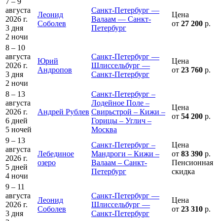
7 – 9
августа
Санкт-Петербург —
Леонид
Цена
2026 г.
Валаам — Санкт-
Соболев
от
27 200
р.
3 дня
Петербург
2 ночи
8 – 10
августа
Санкт-Петербург —
Юрий
Цена
2026 г.
Шлиссельбург —
Андропов
от
23 760
р.
3 дня
Санкт-Петербург
2 ночи
8 – 13
Санкт-Петербург –
августа
Лодейное Поле –
Цена
2026 г.
Андрей Рублев
Свирьстрой – Кижи –
от
54 200
р.
6 дней
Горицы – Углич –
5 ночей
Москва
9 – 13
Санкт-Петербург –
Цена
августа
Лебединое
Мандроги – Кижи –
от
83 390
р.
2026 г.
озеро
Валаам – Санкт-
Пенсионная
5 дней
Петербург
скидка
4 ночи
9 – 11
августа
Санкт-Петербург —
Леонид
Цена
2026 г.
Шлиссельбург —
Соболев
от
23 310
р.
3 дня
Санкт-Петербург