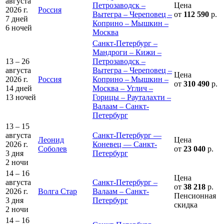
августа
Петрозаводск –
Цена
2026 г.
Россия
Вытегра – Череповец –
от
112 590
р.
7 дней
Коприно – Мышкин –
6 ночей
Москва
Санкт-Петербург –
Мандроги – Кижи –
13 – 26
Петрозаводск –
августа
Вытегра – Череповец –
Цена
2026 г.
Россия
Коприно – Мышкин –
от
310 490
р.
14 дней
Москва – Углич –
13 ночей
Горицы – Рауталахти –
Валаам – Санкт-
Петербург
13 – 15
августа
Санкт-Петербург —
Леонид
Цена
2026 г.
Коневец — Санкт-
Соболев
от
23 040
р.
3 дня
Петербург
2 ночи
14 – 16
Цена
августа
Санкт-Петербург –
от
38 218
р.
2026 г.
Волга Стар
Валаам – Санкт-
Пенсионная
3 дня
Петербург
скидка
2 ночи
14 – 16