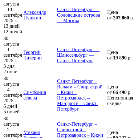
августа
– 10
Санкт-Петербург —
Александр
Цена
сентября
Соловецкие острова
Пушкин
от
207 860
р.
2026 г.
— Москва
13 дней
12 ночей
30
августа
– 1
Санкт-Петербург —
Георгий
Цена
сентября
Шлиссельбург —
Чичерин
от
19 890
р.
2026 г.
Санкт-Петербург
3 дня
2 ночи
30
Санкт-Петербург –
августа
Валаам – Свирьстрой
Цена
– 4
Симфония
– Кижи –
от
66 490
р.
сентября
севера
Петрозаводск –
Пенсионная
2026 г.
Мандроги – Санкт-
скидка
6 дней
Петербург
5 ночей
30
августа
Санкт-Петербург –
– 5
Свирьстрой –
Михаил
Цена
сентября
Петрозаводск – Кижи
Булгаков
от
50 232
р.