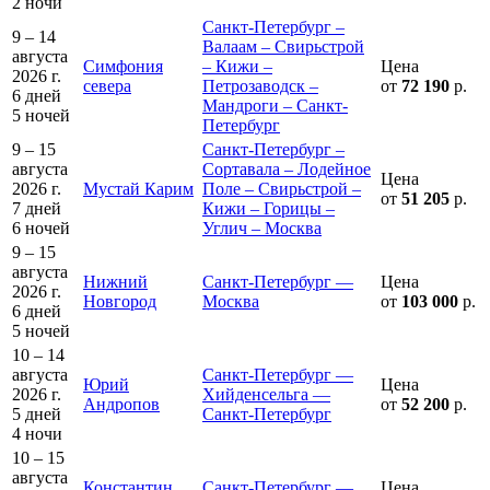
2 ночи
Санкт-Петербург –
9 – 14
Валаам – Свирьстрой
августа
Симфония
– Кижи –
Цена
2026 г.
севера
Петрозаводск –
от
72 190
р.
6 дней
Мандроги – Санкт-
5 ночей
Петербург
9 – 15
Санкт-Петербург –
августа
Сортавала – Лодейное
Цена
2026 г.
Мустай Карим
Поле – Свирьстрой –
от
51 205
р.
7 дней
Кижи – Горицы –
6 ночей
Углич – Москва
9 – 15
августа
Нижний
Санкт-Петербург —
Цена
2026 г.
Новгород
Москва
от
103 000
р.
6 дней
5 ночей
10 – 14
августа
Санкт-Петербург —
Юрий
Цена
2026 г.
Хийденсельга —
Андропов
от
52 200
р.
5 дней
Санкт-Петербург
4 ночи
10 – 15
августа
Константин
Санкт-Петербург —
Цена