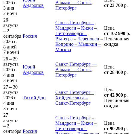
2026 г.
Валаам — Санкт-
Андропов
от
23 700
р.
3 дня
Петербург
2 ночи
26
Санкт-Петербург –
августа
Мандроги – Кижи –
Цена
– 2
Петрозаводск –
от
102 990
р.
сентября
Россия
Вытегра – Череповец –
Пенсионная
2026 г.
Коприно – Мышкин –
скидка
8 дней
Москва
7 ночей
26 – 29
августа
Санкт-Петербург —
Юрий
Цена
2026 г.
Валаам — Санкт-
Андропов
от
28 400
р.
4 дня
Петербург
3 ночи
27 – 30
Цена
августа
Санкт-Петербург –
от
42 900
р.
2026 г.
Тихий Дон
Хийденсельга –
Пенсионная
4 дня
Санкт-Петербург
скидка
3 ночи
27
Санкт-Петербург –
августа
Мандроги – Кижи –
Цена
– 2
Петрозаводск –
от
90 290
р.
сентября
Россия
Вытегра – Череповец –
Пенсионная