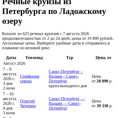
Речные круизы из
Петербурга по Ладожскому
озеру
Каталог из 625 речных круизов с 7 августа 2026
продолжительностью от 2 до 24 дней, цены от 19 890 рублей.
Актуальные цены. Выберите удобные даты и отправьтесь в
плавание по великой реке.
Даты
Теплоход
Тур
Цена, от
Август 2026
7 – 9
Санкт-Петербург –
августа
Симфония
Валаам – Санкт-
Цена
2026 г.
севера
Петербург
от
28 090
р.
3 дня
круиз выходного дня
2 ночи
7 – 10
августа
Санкт-Петербург —
Георгий
Цена
2026 г.
Валаам — Санкт-
Чичерин
от
39 330
р.
4 дня
Петербург
3 ночи