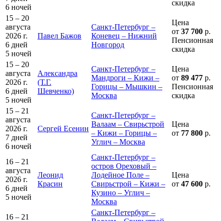
скидка
6 ночей
15 – 20
Цена
августа
Санкт-Петербург –
от
37 700
р.
2026 г.
Павел Бажов
Коневец – Нижний
Пенсионная
6 дней
Новгород
скидка
5 ночей
15 – 20
Санкт-Петербург –
Цена
августа
Александра
Мандроги – Кижи –
от
89 477
р.
2026 г.
(Т.Г.
Горицы – Мышкин –
Пенсионная
6 дней
Шевченко)
Москва
скидка
5 ночей
15 – 21
Санкт-Петербург –
августа
Валаам – Свирьстрой
Цена
2026 г.
Сергей Есенин
– Кижи – Горицы –
от
77 800
р.
7 дней
Углич – Москва
6 ночей
Санкт-Петербург –
16 – 21
остров Ореховый –
августа
Леонид
Лодейное Поле –
Цена
2026 г.
Красин
Свирьстрой – Кижи –
от
47 600
р.
6 дней
Кузино – Углич –
5 ночей
Москва
Санкт-Петербург –
16 – 21