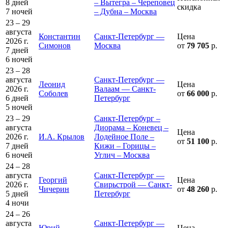
8 дней
– Вытегра – Череповец
скидка
7 ночей
– Дубна – Москва
23 – 29
августа
Константин
Санкт-Петербург —
Цена
2026 г.
Симонов
Москва
от
79 705
р.
7 дней
6 ночей
23 – 28
августа
Санкт-Петербург —
Леонид
Цена
2026 г.
Валаам — Санкт-
Соболев
от
66 000
р.
6 дней
Петербург
5 ночей
23 – 29
Санкт-Петербург –
августа
Диорама – Коневец –
Цена
2026 г.
И.А. Крылов
Лодейное Поле –
от
51 100
р.
7 дней
Кижи – Горицы –
6 ночей
Углич – Москва
24 – 28
августа
Санкт-Петербург —
Георгий
Цена
2026 г.
Свирьстрой — Санкт-
Чичерин
от
48 260
р.
5 дней
Петербург
4 ночи
24 – 26
августа
Санкт-Петербург —
Юрий
Цена