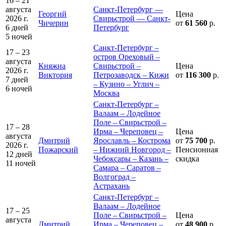
16 – 21
августа
Санкт-Петербург —
Георгий
Цена
2026 г.
Свирьстрой — Санкт-
Чичерин
от
61 560
р.
6 дней
Петербург
5 ночей
Санкт-Петербург –
17 – 23
остров Ореховый –
августа
Княжна
Свирьстрой –
Цена
2026 г.
Виктория
Петрозаводск – Кижи
от
116 300
р.
7 дней
– Кузино – Углич –
6 ночей
Москва
Санкт-Петербург –
Валаам – Лодейное
Поле – Свирьстрой –
17 – 28
Ирма – Череповец –
Цена
августа
Дмитрий
Ярославль – Кострома
от
75 700
р.
2026 г.
Пожарский
– Нижний Новгород –
Пенсионная
12 дней
Чебоксары – Казань –
скидка
11 ночей
Самара – Саратов –
Волгоград –
Астрахань
Санкт-Петербург –
Валаам – Лодейное
17 – 25
Поле – Свирьстрой –
Цена
августа
Дмитрий
Ирма – Череповец –
от
48 900
р.