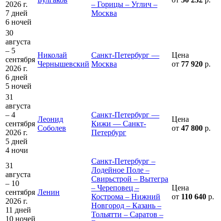
2026 г.
– Горицы – Углич –
7 дней
Москва
6 ночей
30
августа
– 5
Николай
Санкт-Петербург —
Цена
сентября
Чернышевский
Москва
от
77 920
р.
2026 г.
6 дней
5 ночей
31
августа
– 4
Санкт-Петербург —
Леонид
Цена
сентября
Кижи — Санкт-
Соболев
от
47 800
р.
2026 г.
Петербург
5 дней
4 ночи
Санкт-Петербург –
31
Лодейное Поле –
августа
Свирьстрой – Вытегра
– 10
– Череповец –
Цена
сентября
Ленин
Кострома – Нижний
от
110 640
р.
2026 г.
Новгород – Казань –
11 дней
Тольятти – Саратов –
10 ночей