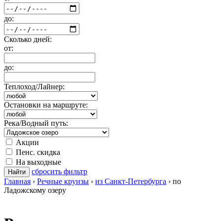
до:
Сколько дней:
от:
до:
Теплоход/Лайнер:
Остановки на маршруте:
Река/Водный путь:
Акции
Пенс. скидка
На выходные
сбросить фильтр
Найти
Главная
›
Речные круизы
›
из Санкт-Петербурга
›
по
Ладожскому озеру