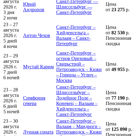
августа
Санкт-Петербург —
Юрий
Цена
2026 г.
Шлиссельбург —
Андропов
от
23 275
р.
3 дня
Санкт-Петербург
2 ночи
23 – 27
Санкт-Петербург –
Цена
августа
Хийденсельга –
от
82 530
р.
2026 г.
Антон Чехов
Валаам – Санкт-
Пенсионная
5 дней
Петербург
скидка
4 ночи
Санкт-Петербург –
23 – 29
остров Ореховый –
августа
Свирьстрой –
Цена
2026 г.
Мустай Карим
Петрозаводск – Кижи
от
49 955
р.
7 дней
– Горицы – Углич –
6 ночей
Москва
Санкт-Петербург –
23 – 28
Шлиссельбург –
Цена
августа
Симфония
Лодейное Поле –
от
77 190
р.
2026 г.
севера
Коневец – Валаам –
Пенсионная
6 дней
Хийденсельга –
скидка
5 ночей
Санкт-Петербург
23 – 30
Санкт-Петербург –
Цена
августа
Валаам – Мандроги –
от
125 090
р.
2026 г.
Лунная соната
Петрозаводск – Кижи
Пенсионная