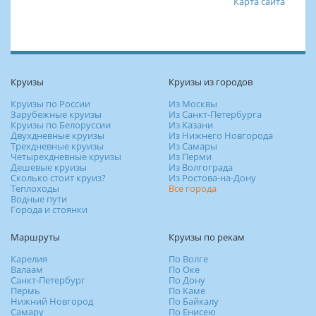
Карта сайта
Круизы
Круизы из городов
Круизы по России
Из Москвы
Зарубежные круизы
Из Санкт-Петербурга
Круизы по Белоруссии
Из Казани
Двухдневные круизы
Из Нижнего Новгорода
Трехдневные круизы
Из Самары
Четырехдневные круизы
Из Перми
Дешевые круизы
Из Волгограда
Сколько стоит круиз?
Из Ростова-на-Дону
Теплоходы
Все города
Водные пути
Города и стоянки
Маршруты
Круизы по рекам
Карелия
По Волге
Валаам
По Оке
Санкт-Петербург
По Дону
Пермь
По Каме
Нижний Новгород
По Байкалу
Самару
По Енисею