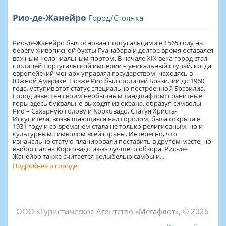
Рио-де-Жанейро
Город/Стоянка
Рио-де-Жанейро был основан португальцами в 1565 году на
берегу живописной бухты Гуанабара и долгое время оставался
важным колониальным портом. В начале XIX века город стал
столицей Португальской империи – уникальный случай, когда
европейский монарх управлял государством, находясь в
Южной Америке. Позже Рио был столицей Бразилии до 1960
года, уступив этот статус специально построенной Бразилиа.
Город известен своим необычным ландшафтом: гранитные
горы здесь буквально выходят из океана, образуя символы
Рио – Сахарную голову и Корковадо. Статуя Христа-
Искупителя, возвышающаяся над городом, была открыта в
1931 году и со временем стала не только религиозным, но и
культурным символом всей страны. Интересно, что
изначально статую планировали поставить в другом месте, но
выбор пал на Корковадо из-за лучшего обзора. Рио-де-
Жанейро также считается колыбелью самбы и...
Подробнее о городе
ООО «Туристическое Агентство «Мегафлот», © 2026