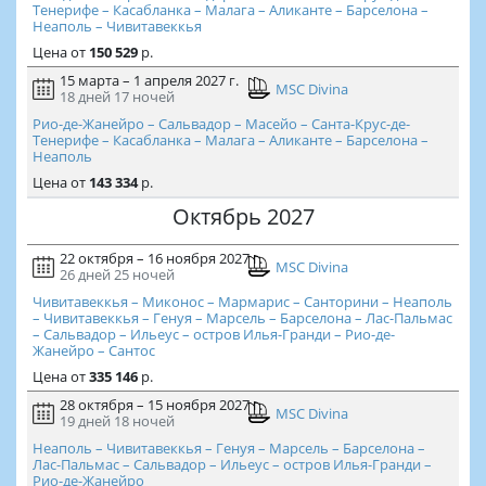
Тенерифе – Касабланка – Малага – Аликанте – Барселона –
Неаполь – Чивитавеккья
Цена
от
150 529
р.
15 марта – 1 апреля 2027 г.
MSC Divina
18 дней
17 ночей
Рио-де-Жанейро – Сальвадор – Масейо – Санта-Крус-де-
Тенерифе – Касабланка – Малага – Аликанте – Барселона –
Неаполь
Цена
от
143 334
р.
Октябрь 2027
22 октября – 16 ноября 2027 г.
MSC Divina
26 дней
25 ночей
Чивитавеккья – Миконос – Мармарис – Санторини – Неаполь
– Чивитавеккья – Генуя – Марсель – Барселона – Лас-Пальмас
– Сальвадор – Ильеус – остров Илья-Гранди – Рио-де-
Жанейро – Сантос
Цена
от
335 146
р.
28 октября – 15 ноября 2027 г.
MSC Divina
19 дней
18 ночей
Неаполь – Чивитавеккья – Генуя – Марсель – Барселона –
Лас-Пальмас – Сальвадор – Ильеус – остров Илья-Гранди –
Рио-де-Жанейро