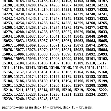
14160, 14185, 14187, 14188, 14190, 14193, 14195, 14196, 14197,
14198, 14199, 14200, 14202, 14205, 14207, 14208, 14210, 14213,
14215, 14216, 14218, 14219, 14220, 14221, 14222, 14227, 14228,
14229, 14230, 14231, 14233, 14236, 14238, 14239, 14240, 14241,
14242, 14245, 14246, 14247, 14248, 14249, 14250, 14251, 14252,
14253, 14254, 14255, 14256, 14257, 14258, 14259, 14260, 14265,
14266, 14267, 14268, 14273, 14274, 14275, 14276, 14277, 14278,
14279, 14280, 14285, 14286, 15023, 15027, 15029, 15030, 15033,
15034, 15036, 15037, 15040, 15041, 15044, 15045, 15048, 15049,
15052, 15053, 15056, 15057, 15060, 15061, 15063, 15064, 15065,
15067, 15068, 15069, 15070, 15071, 15072, 15073, 15074, 15075,
15076, 15077, 15078, 15079, 15080, 15081, 15082, 15083, 15084,
15085, 15086, 15087, 15088, 15089, 15090, 15091, 15092, 15093,
15094, 15095, 15096, 15097, 15098, 15099, 15100, 15101, 15102,
15103, 15104, 15105, 15106, 15107, 15108, 15109, 15110, 15112,
15114, 15116, 15141, 15143, 15146, 15148, 15149, 15151, 15154,
15156, 15157, 15159, 15161, 15162, 15163, 15164, 15166, 15168,
15169, 15171, 15174, 15176, 15177, 15179, 15181, 15182, 15183,
15184, 15186, 15188, 15189, 15191, 15194, 15196, 15197, 15199,
15201, 15202, 15203, 15204, 15205, 15206, 15207, 15208, 15209,
15210, 15211, 15212, 15214, 15215, 15216, 15219, 15220, 15222,
15225, 15227, 15228, 15229, 15230, 15231, 15232, 15234, 15237,
15239, 15240, 15242, 15245, 15248
.
расположенная на deck 14 – prague, deck 15 – brussels.