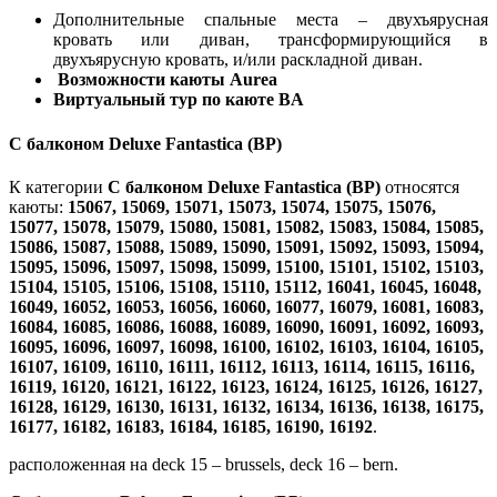
Дополнительные спальные места – двухъярусная
кровать или диван, трансформирующийся в
двухъярусную кровать, и/или раскладной диван.
Возможности каюты Aurea
Виртуальный тур по каюте BA
С балконом Deluxe Fantastica (BP)
К категории
С балконом Deluxe Fantastica (BP)
относятся
каюты:
15067, 15069, 15071, 15073, 15074, 15075, 15076,
15077, 15078, 15079, 15080, 15081, 15082, 15083, 15084, 15085,
15086, 15087, 15088, 15089, 15090, 15091, 15092, 15093, 15094,
15095, 15096, 15097, 15098, 15099, 15100, 15101, 15102, 15103,
15104, 15105, 15106, 15108, 15110, 15112, 16041, 16045, 16048,
16049, 16052, 16053, 16056, 16060, 16077, 16079, 16081, 16083,
16084, 16085, 16086, 16088, 16089, 16090, 16091, 16092, 16093,
16095, 16096, 16097, 16098, 16100, 16102, 16103, 16104, 16105,
16107, 16109, 16110, 16111, 16112, 16113, 16114, 16115, 16116,
16119, 16120, 16121, 16122, 16123, 16124, 16125, 16126, 16127,
16128, 16129, 16130, 16131, 16132, 16134, 16136, 16138, 16175,
16177, 16182, 16183, 16184, 16185, 16190, 16192
.
расположенная на deck 15 – brussels, deck 16 – bern.