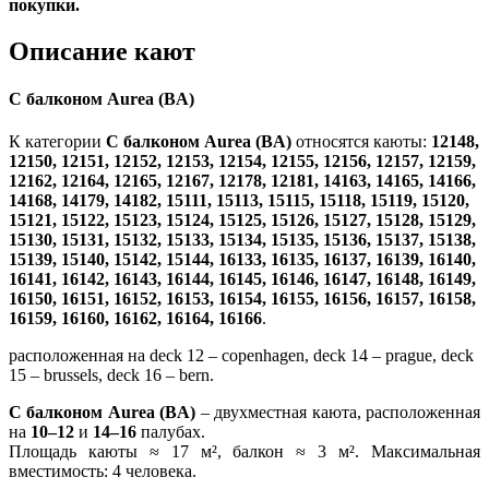
покупки.
Описание кают
С балконом Aurea (BA)
К категории
С балконом Aurea (BA)
относятся каюты:
12148,
12150, 12151, 12152, 12153, 12154, 12155, 12156, 12157, 12159,
12162, 12164, 12165, 12167, 12178, 12181, 14163, 14165, 14166,
14168, 14179, 14182, 15111, 15113, 15115, 15118, 15119, 15120,
15121, 15122, 15123, 15124, 15125, 15126, 15127, 15128, 15129,
15130, 15131, 15132, 15133, 15134, 15135, 15136, 15137, 15138,
15139, 15140, 15142, 15144, 16133, 16135, 16137, 16139, 16140,
16141, 16142, 16143, 16144, 16145, 16146, 16147, 16148, 16149,
16150, 16151, 16152, 16153, 16154, 16155, 16156, 16157, 16158,
16159, 16160, 16162, 16164, 16166
.
расположенная на deck 12 – copenhagen, deck 14 – prague, deck
15 – brussels, deck 16 – bern.
С балконом Aurea (BA)
–
двухместная каюта, расположенная
на
10–12
и
14–16
палубах.
Площадь каюты ≈ 17 м², балкон ≈ 3 м². Максимальная
вместимость: 4 человека.