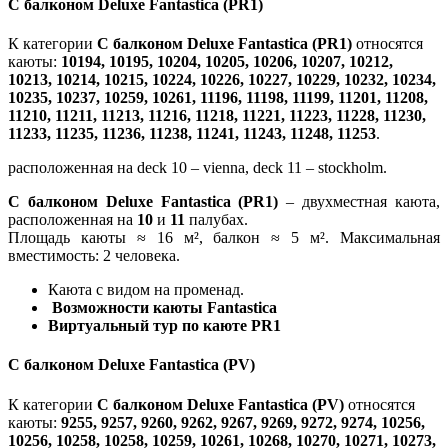
С балконом Deluxe Fantastica (PR1)
К категории
С балконом Deluxe Fantastica (PR1)
относятся
каюты:
10194, 10195, 10204, 10205, 10206, 10207, 10212,
10213, 10214, 10215, 10224, 10226, 10227, 10229, 10232, 10234,
10235, 10237, 10259, 10261, 11196, 11198, 11199, 11201, 11208,
11210, 11211, 11213, 11216, 11218, 11221, 11223, 11228, 11230,
11233, 11235, 11236, 11238, 11241, 11243, 11248, 11253
.
расположенная на deck 10 – vienna, deck 11 – stockholm.
С балконом Deluxe Fantastica (PR1)
– двухместная каюта,
расположенная на
10
и
11
палубах.
Площадь каюты ≈ 16 м², балкон ≈ 5 м². Максимальная
вместимость: 2 человека.
Каюта с видом на променад.
Возможности каюты Fantastica
Виртуальный тур по каюте PR1
С балконом Deluxe Fantastica (PV)
К категории
С балконом Deluxe Fantastica (PV)
относятся
каюты:
9255, 9257, 9260, 9262, 9267, 9269, 9272, 9274, 10256,
10256, 10258, 10258, 10259, 10261, 10268, 10270, 10271, 10273,