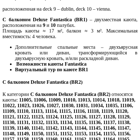
расположенная на deck 9 – dublin, deck 10 – vienna.
С балконом Deluxe Fantastica (BR1)
– двухместная каюта,
расположенная на
9
и
10
палубах.
Площадь каюты ≈ 17 м², балкон ≈ 3 м². Максимальная
вместимость: 4 человека.
Дополнительные спальные места – двухъярусная
кровать или диван, трансформирующийся в
двухъярусную кровать, и/или раскладной диван.
Возможности каюты Fantastica
Виртуальный тур по каюте BR1
С балконом Deluxe Fantastica (BR2)
К категории
С балконом Deluxe Fantastica (BR2)
относятся
каюты:
11005, 11006, 11009, 11010, 11013, 11014, 11018, 11019,
11022, 11023, 11026, 11027, 11030, 11031, 11034, 11035, 11106,
11109, 11110, 11113, 11114, 11115, 11116, 11118, 11119, 11120,
11121, 11122, 11123, 11124, 11125, 11126, 11127, 11128, 11129,
11130, 11131, 11132, 11133, 11134, 11135, 11136, 11137, 11138,
11139, 11140, 11141, 11142, 11143, 11144, 11145, 11146, 11147,
11148, 11149, 11150, 11151, 11152, 11153, 11154, 11155, 11156,
11157, 11158, 11159, 11160, 11161, 11162, 11163, 11164, 11165,