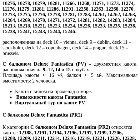
10276, 10278, 10279, 10281, 11266, 11268, 11271, 11273, 11274,
11276, 11279, 11281, 11286, 11291, 12258, 12263, 12268, 12270,
12273, 12275, 12276, 12278, 12281, 12283, 14261, 14262, 14263,
14264, 14269, 14270, 14271, 14272, 14281, 14282, 14283, 14284,
15213, 15218, 15221, 15223, 15224, 15226, 15233, 15235, 15236,
15238, 15241, 15243, 15244, 15246
.
расположенная на deck 10 – vienna, deck 9 – dublin, deck 11 –
stockholm, deck 12 – copenhagen, deck 14 – prague, deck 15 –
brussels.
С балконом Deluxe Fantastica (PV)
– двухместная каюта,
расположенная на
9–12, 14
и
15
палубах.
Площадь каюты ≈ 16 м², балкон ≈ 5 м². Максимальная
вместимость: 2 человека.
Каюта с видом на променад и море.
Возможности каюты Fantastica
Виртуальный тур по каюте PV
С балконом Deluxe Fantastica (PR2)
К категории
С балконом Deluxe Fantastica (PR2)
относятся
каюты:
12188, 12191, 12194, 12196, 12197, 12199, 12206,
12208, 12209, 12211, 12214, 12216, 12219, 12221, 12226, 12228,