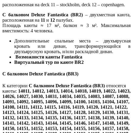
расположенная на deck 11 – stockholm, deck 12 – copenhagen.
С балконом Deluxe Fantastica (BR2)
– двухместная каюта,
расположенная на
11
и
12
палубах.
Площадь каюты ≈ 17 м², балкон ≈ 3 м². Максимальная
вместимость: 4 человека.
Дополнительные спальные места – двухъярусная
кровать или диван, трансформирующийся в
двухъярусную кровать, и/или раскладной диван.
Возможности каюты Fantastica
Виртуальный тур по каюте BR2
С балконом Deluxe Fantastica (BR3)
К категории
С балконом Deluxe Fantastica (BR3)
относятся
каюты:
14011, 14012, 14013, 14014, 14018, 14019, 14022, 14023,
14026, 14027, 14030, 14031, 14034, 14035, 14083, 14087, 14088,
14091, 14092, 14095, 14096, 14099, 14100, 14103, 14104, 14107,
14108, 14111, 14112, 14115, 14116, 14119, 14120, 14121, 14122,
14123, 14124, 14125, 14126, 14127, 14128, 14129, 14130, 14131,
14132, 14133, 14134, 14135, 14136, 14137, 14138, 14139, 14140,
14141, 14142, 14143, 14144, 14145, 14146, 14147, 14148, 14149,
14150, 14151, 14152, 14153, 14154, 14155, 14156, 14157, 14158,