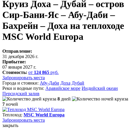
Круиз Доха – Дубай – остров
Сир-Бани-Яс – Абу-Даби –
Бахрейн – Доха на теплоходе
MSC World Europa
Отправление:
31 декабря 2026 г.
Прибытие:
07 января 2027 г.
Стоимость:
от
124 865
руб.
Забронировать места
Города и стоянки:
Абу-Даби
Доха
Дубай
Реки и водные пути:
Аравийское море
Индийский океан
Персидский залив
8
дней
7
ночей
Теплоход:
MSC World Europa
Забронировать
места
закрыть