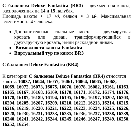
С балконом Deluxe Fantastica (BR3)
– двухместная каюта,
расположенная на
14
и
15
палубах.
Площадь каюты ≈ 17 м², балкон ≈ 3 м². Максимальная
вместимость: 4 человека.
Дополнительные спальные места – двухъярусная
кровать или диван, трансформирующийся в
двухъярусную кровать, и/или раскладной диван.
Возможности каюты Fantastica
Виртуальный тур по каюте BR3
С балконом Deluxe Fantastica (BR4)
К категории
С балконом Deluxe Fantastica (BR4)
относятся
каюты:
16037, 16044, 16057, 16061, 16064, 16065, 16068,
16069, 16072, 16073, 16075, 16076, 16078, 16082, 16161, 16163,
16165, 16167, 16168, 16169, 16170, 16171, 16172, 16174, 16176,
16178, 16187, 16189, 16194, 16195, 16196, 16197, 16202, 16203,
16204, 16205, 16207, 16209, 16210, 16212, 16213, 16214, 16215,
16216, 16219, 16220, 16221, 16222, 16223, 16224, 16225, 16226,
16228, 16230, 16231, 16233, 16235, 16236, 16237, 16238, 16239,
16240, 16241, 16242, 16244, 16245, 16246, 16247, 16249, 16250,
16252, 16254
.