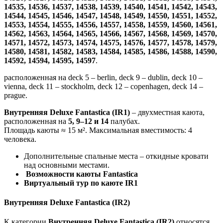
14535, 14536, 14537, 14538, 14539, 14540, 14541, 14542, 14543,
14544, 14545, 14546, 14547, 14548, 14549, 14550, 14551, 14552,
14553, 14554, 14555, 14556, 14557, 14558, 14559, 14560, 14561,
14562, 14563, 14564, 14565, 14566, 14567, 14568, 14569, 14570,
14571, 14572, 14573, 14574, 14575, 14576, 14577, 14578, 14579,
14580, 14581, 14582, 14583, 14584, 14585, 14586, 14588, 14590,
14592, 14594, 14595, 14597
.
расположенная на deck 5 – berlin, deck 9 – dublin, deck 10 –
vienna, deck 11 – stockholm, deck 12 – copenhagen, deck 14 –
prague.
Внутренняя Deluxe Fantastica (IR1)
– двухместная каюта,
расположенная на
5, 9–12 и 14
палубах.
Площадь каюты ≈ 15 м². Максимальная вместимость: 4
человека.
Дополнительные спальные места – откидные кровати
над основными местами.
Возможности каюты Fantastica
Виртуальный тур по каюте IR1
Внутренняя Deluxe Fantastica (IR2)
К категории
Внутренняя Deluxe Fantastica (IR2)
относятся