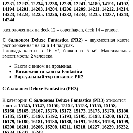
12231, 12233, 12234, 12236, 12239, 12241, 14189, 14191, 14192,
14194, 14201, 14203, 14204, 14206, 14209, 14211, 14212, 14214,
14223, 14224, 14225, 14226, 14232, 14234, 14235, 14237, 14243,
14244
.
расположенная на deck 12 – copenhagen, deck 14 – prague.
С балконом Deluxe Fantastica (PR2)
– двухместная каюта,
расположенная на
12
и
14
палубах.
Площадь каюты ≈ 16 м², балкон ≈ 5 м². Максимальная
вместимость: 2 человека.
Каюта с видом на променад.
Возможности каюты Fantastica
Виртуальный тур по каюте PR2
С балконом Deluxe Fantastica (PR3)
К категории
С балконом Deluxe Fantastica (PR3)
относятся
каюты:
15145, 15147, 15150, 15152, 15153, 15155, 15158,
15160, 15165, 15167, 15170, 15172, 15173, 15175, 15178, 15180,
15185, 15187, 15190, 15192, 15193, 15195, 15198, 15200, 16173,
16179, 16180, 16181, 16186, 16188, 16191, 16193, 16198, 16199,
16200, 16201, 16206, 16208, 16211, 16218, 16227, 16229, 16232,
16234, 16243, 16248
.