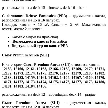
расположенная на deck 15 – brussels, deck 16 – bern.
С балконом Deluxe Fantastica (PR3)
– двухместная каюта,
расположенная на
15
и
16
палубах.
Площадь каюты ≈ 16 м², балкон ≈ 5 м². Максимальная
вместимость: 2 человека.
Каюта с видом на променад.
Возможности каюты Fantastica
Виртуальный тур по каюте PR3
Сьют Premium Aurea (SL1)
К категории
Сьют Premium Aurea (SL1)
относятся каюты:
12158, 12160, 12161, 12163, 12166, 12168, 12169, 12170, 12171,
12172, 12173, 12174, 12175, 12176, 12177, 12179, 12180, 12182,
12183, 12185, 14159, 14161, 14162, 14164, 14167, 14169, 14170,
14171, 14172, 14173, 14174, 14175, 14176, 14177, 14178, 14180,
14181, 14183, 14184, 14186
.
расположенная на deck 12 – copenhagen, deck 14 – prague.
Сьют Premium Aurea (SL1)
– двухместная каюта,
расположенная на
12
и
14
палубах.