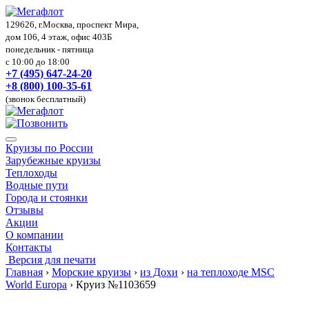
129626, г.Москва, проспект Мира,
дом 106, 4 этаж, офис 403Б
понедельник - пятница
с 10:00 до 18:00
+7 (495) 647-24-20
+8 (800) 100-35-61
(звонок бесплатный)
Круизы по России
Зарубежные круизы
Теплоходы
Водные пути
Города и стоянки
Отзывы
Акции
О компании
Контакты
Версия для печати
Главная
›
Морские круизы
›
из Дохи
›
на теплоходе MSC
World Europa
›
Круиз №1103659