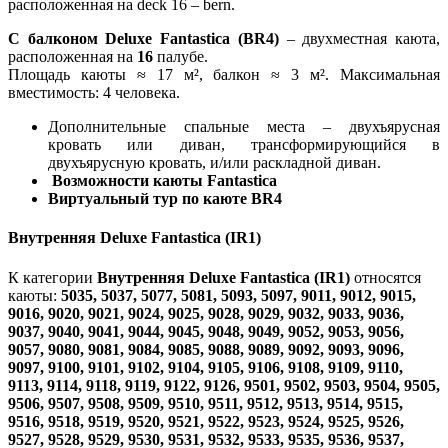
расположенная на deck 16 – bern.
С балконом Deluxe Fantastica (BR4)
– двухместная каюта,
расположенная на
16
палубе.
Площадь каюты ≈ 17 м², балкон ≈ 3 м². Максимальная
вместимость: 4 человека.
Дополнительные спальные места – двухъярусная
кровать или диван, трансформирующийся в
двухъярусную кровать, и/или раскладной диван.
Возможности каюты Fantastica
Виртуальный тур по каюте BR4
Внутренняя Deluxe Fantastica (IR1)
К категории
Внутренняя Deluxe Fantastica (IR1)
относятся
каюты:
5035, 5037, 5077, 5081, 5093, 5097, 9011, 9012, 9015,
9016, 9020, 9021, 9024, 9025, 9028, 9029, 9032, 9033, 9036,
9037, 9040, 9041, 9044, 9045, 9048, 9049, 9052, 9053, 9056,
9057, 9080, 9081, 9084, 9085, 9088, 9089, 9092, 9093, 9096,
9097, 9100, 9101, 9102, 9104, 9105, 9106, 9108, 9109, 9110,
9113, 9114, 9118, 9119, 9122, 9126, 9501, 9502, 9503, 9504, 9505,
9506, 9507, 9508, 9509, 9510, 9511, 9512, 9513, 9514, 9515,
9516, 9518, 9519, 9520, 9521, 9522, 9523, 9524, 9525, 9526,
9527, 9528, 9529, 9530, 9531, 9532, 9533, 9535, 9536, 9537,