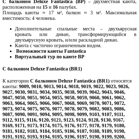
С балконом Deluxe Fantastica (BP)
– двухместная каюта,
расположенная на
15
и
16
палубах.
Площадь каюты ≈ 17 м², балкон ≈ 3 м². Максимальная
вместимость: 4 человека.
Дополнительные спальные места – двухъярусная
кровать или диван, трансформирующийся в
двухъярусную кровать, и/или раскладной диван.
Каюта с частично ограниченным видом.
Возможности каюты Fantastica
Виртуальный тур по каюте BP
С балконом Deluxe Fantastica (BR1)
К категории
С балконом Deluxe Fantastica (BR1)
относятся
каюты:
9009, 9010, 9013, 9014, 9018, 9019, 9022, 9023, 9026,
9027, 9030, 9031, 9034, 9035, 9038, 9039, 9042, 9043, 9046,
9047, 9050, 9051, 9054, 9055, 9058, 9059, 9060, 9061, 9062,
9063, 9064, 9065, 9066, 9067, 9068, 9069, 9070, 9071, 9072,
9073, 9074, 9075, 9076, 9077, 9078, 9079, 9082, 9083, 9086,
9087, 9090, 9091, 9094, 9095, 9098, 9099, 9103, 9107, 9111,
9112, 9115, 9116, 9120, 9121, 9123, 9124, 9128, 9130, 9167,
9169, 9171, 9173, 9174, 9175, 9176, 9177, 9178, 9179, 9180,
9181, 9182, 9183, 9184, 9185, 9186, 9187, 9188, 9189, 9190,
9191, 9192, 9193, 9194, 9195, 9196, 9197, 9198, 9199, 9200,