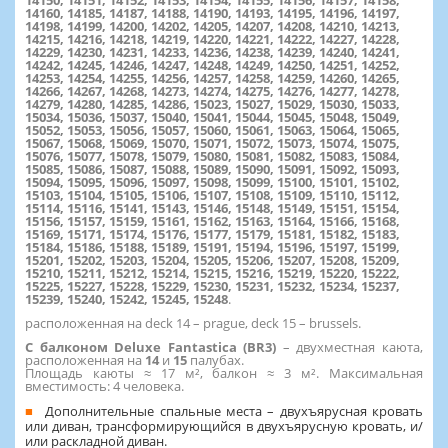
14160, 14185, 14187, 14188, 14190, 14193, 14195, 14196, 14197,
14198, 14199, 14200, 14202, 14205, 14207, 14208, 14210, 14213,
14215, 14216, 14218, 14219, 14220, 14221, 14222, 14227, 14228,
14229, 14230, 14231, 14233, 14236, 14238, 14239, 14240, 14241,
14242, 14245, 14246, 14247, 14248, 14249, 14250, 14251, 14252,
14253, 14254, 14255, 14256, 14257, 14258, 14259, 14260, 14265,
14266, 14267, 14268, 14273, 14274, 14275, 14276, 14277, 14278,
14279, 14280, 14285, 14286, 15023, 15027, 15029, 15030, 15033,
15034, 15036, 15037, 15040, 15041, 15044, 15045, 15048, 15049,
15052, 15053, 15056, 15057, 15060, 15061, 15063, 15064, 15065,
15067, 15068, 15069, 15070, 15071, 15072, 15073, 15074, 15075,
15076, 15077, 15078, 15079, 15080, 15081, 15082, 15083, 15084,
15085, 15086, 15087, 15088, 15089, 15090, 15091, 15092, 15093,
15094, 15095, 15096, 15097, 15098, 15099, 15100, 15101, 15102,
15103, 15104, 15105, 15106, 15107, 15108, 15109, 15110, 15112,
15114, 15116, 15141, 15143, 15146, 15148, 15149, 15151, 15154,
15156, 15157, 15159, 15161, 15162, 15163, 15164, 15166, 15168,
15169, 15171, 15174, 15176, 15177, 15179, 15181, 15182, 15183,
15184, 15186, 15188, 15189, 15191, 15194, 15196, 15197, 15199,
15201, 15202, 15203, 15204, 15205, 15206, 15207, 15208, 15209,
15210, 15211, 15212, 15214, 15215, 15216, 15219, 15220, 15222,
15225, 15227, 15228, 15229, 15230, 15231, 15232, 15234, 15237,
15239, 15240, 15242, 15245, 15248
.
расположенная на deck 14 – prague, deck 15 – brussels.
С балконом Deluxe Fantastica (BR3)
– двухместная каюта,
расположенная на
14
и
15
палубах.
Площадь каюты ≈ 17 м², балкон ≈ 3 м². Максимальная
вместимость: 4 человека.
Дополнительные спальные места – двухъярусная кровать
или диван, трансформирующийся в двухъярусную кровать, и/
или раскладной диван.