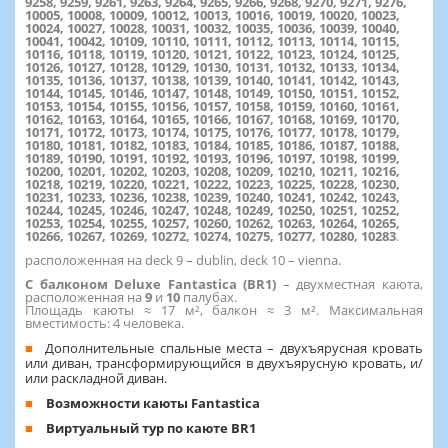
9258, 9259, 9261, 9263, 9264, 9265, 9266, 9268, 9270, 9271, 9276,
10005, 10008, 10009, 10012, 10013, 10016, 10019, 10020, 10023,
10024, 10027, 10028, 10031, 10032, 10035, 10036, 10039, 10040,
10041, 10042, 10109, 10110, 10111, 10112, 10113, 10114, 10115,
10116, 10118, 10119, 10120, 10121, 10122, 10123, 10124, 10125,
10126, 10127, 10128, 10129, 10130, 10131, 10132, 10133, 10134,
10135, 10136, 10137, 10138, 10139, 10140, 10141, 10142, 10143,
10144, 10145, 10146, 10147, 10148, 10149, 10150, 10151, 10152,
10153, 10154, 10155, 10156, 10157, 10158, 10159, 10160, 10161,
10162, 10163, 10164, 10165, 10166, 10167, 10168, 10169, 10170,
10171, 10172, 10173, 10174, 10175, 10176, 10177, 10178, 10179,
10180, 10181, 10182, 10183, 10184, 10185, 10186, 10187, 10188,
10189, 10190, 10191, 10192, 10193, 10196, 10197, 10198, 10199,
10200, 10201, 10202, 10203, 10208, 10209, 10210, 10211, 10216,
10218, 10219, 10220, 10221, 10222, 10223, 10225, 10228, 10230,
10231, 10233, 10236, 10238, 10239, 10240, 10241, 10242, 10243,
10244, 10245, 10246, 10247, 10248, 10249, 10250, 10251, 10252,
10253, 10254, 10255, 10257, 10260, 10262, 10263, 10264, 10265,
10266, 10267, 10269, 10272, 10274, 10275, 10277, 10280, 10283
.
расположенная на deck 9 – dublin, deck 10 – vienna.
С балконом Deluxe Fantastica (BR1)
– двухместная каюта,
расположенная на
9
и
10
палубах.
Площадь каюты ≈ 17 м², балкон ≈ 3 м². Максимальная
вместимость: 4 человека.
Дополнительные спальные места – двухъярусная кровать
или диван, трансформирующийся в двухъярусную кровать, и/
или раскладной диван.
Возможности каюты Fantastica
Виртуальный тур по каюте BR1