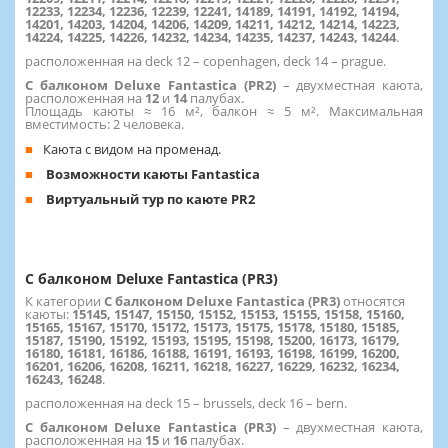
12233, 12234, 12236, 12239, 12241, 14189, 14191, 14192, 14194,
14201, 14203, 14204, 14206, 14209, 14211, 14212, 14214, 14223,
14224, 14225, 14226, 14232, 14234, 14235, 14237, 14243, 14244
.
расположенная на deck 12 – copenhagen, deck 14 – prague.
С балконом Deluxe Fantastica (PR2)
– двухместная каюта,
расположенная на
12
и
14
палубах.
Площадь каюты ≈ 16 м², балкон ≈ 5 м². Максимальная
вместимость: 2 человека.
Каюта с видом на променад.
Возможности каюты Fantastica
Виртуальный тур по каюте PR2
С балконом Deluxe Fantastica (PR3)
К категории
С балконом Deluxe Fantastica (PR3)
относятся
каюты:
15145, 15147, 15150, 15152, 15153, 15155, 15158, 15160,
15165, 15167, 15170, 15172, 15173, 15175, 15178, 15180, 15185,
15187, 15190, 15192, 15193, 15195, 15198, 15200, 16173, 16179,
16180, 16181, 16186, 16188, 16191, 16193, 16198, 16199, 16200,
16201, 16206, 16208, 16211, 16218, 16227, 16229, 16232, 16234,
16243, 16248
.
расположенная на deck 15 – brussels, deck 16 – bern.
С балконом Deluxe Fantastica (PR3)
– двухместная каюта,
расположенная на
15
и
16
палубах.