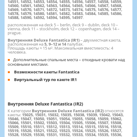
14551, 14552, 14553, 14554, 14555, 14556, 14557, 14558, 14559,
14560, 14561, 14562, 14563, 14564, 14565, 14566, 14567, 14568,
14569, 14570, 14571, 14572, 14573, 14574, 14575, 14576, 14577,
14578, 14579, 14580, 14581, 14582, 14583, 14584, 14585, 14586,
14588, 14590, 14592, 14594, 14595, 14597
.
расположенная на deck 5 – berlin, deck 9 – dublin, deck 10 –
vienna, deck 11 – stockholm, deck 12 – copenhagen, deck 14 –
prague.
Внутренняя Deluxe Fantastica (IR1)
– двухместная каюта,
расположенная на
5, 9–12 и 14
палубах.
Площадь каюты ≈ 15 м². Максимальная вместимость: 4
человека.
Дополнительные спальные места – откидные кровати над
основными местами.
Возможности каюты Fantastica
Виртуальный тур по каюте IR1
Внутренняя Deluxe Fantastica (IR2)
К категории
Внутренняя Deluxe Fantastica (IR2)
относятся
каюты:
15025, 15031, 15032, 15035, 15038, 15039, 15042, 15043,
15046, 15047, 15050, 15051, 15054, 15055, 15058, 15059, 15062,
15066, 15501, 15502, 15503, 15504, 15505, 15506, 15507, 15508,
15509, 15510, 15511, 15512, 15513, 15514, 15515, 15516, 15518,
15519, 15520, 15521, 15522, 15523, 15524, 15525, 15526, 15527,
15528, 15529, 15530, 15531, 15532, 15533, 15534, 15535, 15536,