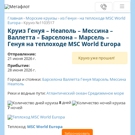
Главная
›
Морские круизы
›
из Генуи
›
на теплоходе MSC World
Europa
›
Круиз №1103517
Круиз Генуя – Неаполь – Мессина –
Валлетта – Барселона – Марсель –
Генуя на теплоходе MSC World Europa
Отправление:
Круиз уже прошел!
21 июня 2026 г.
Прибытие:
28 июня 2026 г.
Города и стоянки:
Барселона
Валлетта
Генуя
Марсель
Мессина
Неаполь
Реки и водные пути:
Атлантический океан
Средиземное море
8
дней
7
ночей
Теплоход:
MSC World Europa
Забронировать