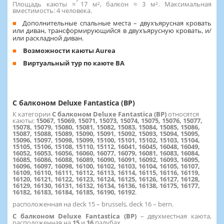
Площадь каюты ≈ 17 м², балкон ≈ 3 м². Максимальная
вместимость: 4 человека.
Дополнительные спальные места – двухъярусная кровать
или диван, трансформирующийся в двухъярусную кровать, и/
или раскладной диван.
Возможности каюты Aurea
Виртуальный тур по каюте BA
С балконом Deluxe Fantastica (BP)
К категории
С балконом Deluxe Fantastica (BP)
относятся
каюты:
15067, 15069, 15071, 15073, 15074, 15075, 15076, 15077,
15078, 15079, 15080, 15081, 15082, 15083, 15084, 15085, 15086,
15087, 15088, 15089, 15090, 15091, 15092, 15093, 15094, 15095,
15096, 15097, 15098, 15099, 15100, 15101, 15102, 15103, 15104,
15105, 15106, 15108, 15110, 15112, 16041, 16045, 16048, 16049,
16052, 16053, 16056, 16060, 16077, 16079, 16081, 16083, 16084,
16085, 16086, 16088, 16089, 16090, 16091, 16092, 16093, 16095,
16096, 16097, 16098, 16100, 16102, 16103, 16104, 16105, 16107,
16109, 16110, 16111, 16112, 16113, 16114, 16115, 16116, 16119,
16120, 16121, 16122, 16123, 16124, 16125, 16126, 16127, 16128,
16129, 16130, 16131, 16132, 16134, 16136, 16138, 16175, 16177,
16182, 16183, 16184, 16185, 16190, 16192
.
расположенная на deck 15 – brussels, deck 16 – bern.
С балконом Deluxe Fantastica (BP)
– двухместная каюта,
расположенная на
15
и
16
палубах.