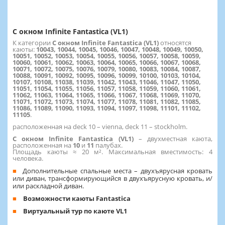
С окном Infinite Fantastica (VL1)
К категории
С окном Infinite Fantastica (VL1)
относятся
каюты:
10043, 10044, 10045, 10046, 10047, 10048, 10049, 10050,
10051, 10052, 10053, 10054, 10055, 10056, 10057, 10058, 10059,
10060, 10061, 10062, 10063, 10064, 10065, 10066, 10067, 10068,
10071, 10072, 10075, 10076, 10079, 10080, 10083, 10084, 10087,
10088, 10091, 10092, 10095, 10096, 10099, 10100, 10103, 10104,
10107, 10108, 11038, 11039, 11042, 11043, 11046, 11047, 11050,
11051, 11054, 11055, 11056, 11057, 11058, 11059, 11060, 11061,
11062, 11063, 11064, 11065, 11066, 11067, 11068, 11069, 11070,
11071, 11072, 11073, 11074, 11077, 11078, 11081, 11082, 11085,
11086, 11089, 11090, 11093, 11094, 11097, 11098, 11101, 11102,
11105
.
расположенная на deck 10 – vienna, deck 11 – stockholm.
С окном Infinite Fantastica (VL1)
– двухместная каюта,
расположенная на
10
и
11
палубах.
Площадь каюты ≈ 20 м². Максимальная вместимость: 4
человека.
Дополнительные спальные места – двухъярусная кровать
или диван, трансформирующийся в двухъярусную кровать, и/
или раскладной диван.
Возможности каюты Fantastica
Виртуальный тур по каюте VL1