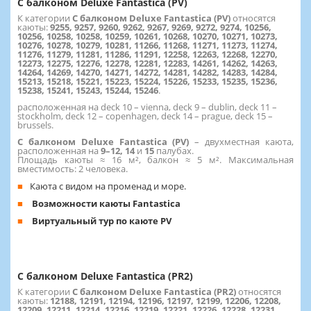
С балконом Deluxe Fantastica (PV)
К категории
С балконом Deluxe Fantastica (PV)
относятся
каюты:
9255, 9257, 9260, 9262, 9267, 9269, 9272, 9274, 10256,
10256, 10258, 10258, 10259, 10261, 10268, 10270, 10271, 10273,
10276, 10278, 10279, 10281, 11266, 11268, 11271, 11273, 11274,
11276, 11279, 11281, 11286, 11291, 12258, 12263, 12268, 12270,
12273, 12275, 12276, 12278, 12281, 12283, 14261, 14262, 14263,
14264, 14269, 14270, 14271, 14272, 14281, 14282, 14283, 14284,
15213, 15218, 15221, 15223, 15224, 15226, 15233, 15235, 15236,
15238, 15241, 15243, 15244, 15246
.
расположенная на deck 10 – vienna, deck 9 – dublin, deck 11 –
stockholm, deck 12 – copenhagen, deck 14 – prague, deck 15 –
brussels.
С балконом Deluxe Fantastica (PV)
– двухместная каюта,
расположенная на
9–12, 14
и
15
палубах.
Площадь каюты ≈ 16 м², балкон ≈ 5 м². Максимальная
вместимость: 2 человека.
Каюта с видом на променад и море.
Возможности каюты Fantastica
Виртуальный тур по каюте PV
С балконом Deluxe Fantastica (PR2)
К категории
С балконом Deluxe Fantastica (PR2)
относятся
каюты:
12188, 12191, 12194, 12196, 12197, 12199, 12206, 12208,
12209, 12211, 12214, 12216, 12219, 12221, 12226, 12228, 12231,