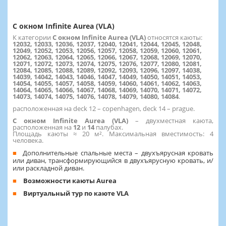
С окном Infinite Aurea (VLA)
К категории
С окном Infinite Aurea (VLA)
относятся каюты:
12032, 12033, 12036, 12037, 12040, 12041, 12044, 12045, 12048,
12049, 12052, 12053, 12056, 12057, 12058, 12059, 12060, 12061,
12062, 12063, 12064, 12065, 12066, 12067, 12068, 12069, 12070,
12071, 12072, 12073, 12074, 12075, 12076, 12077, 12080, 12081,
12084, 12085, 12088, 12089, 12092, 12093, 12096, 12097, 14038,
14039, 14042, 14043, 14046, 14047, 14049, 14050, 14051, 14053,
14054, 14055, 14057, 14058, 14059, 14060, 14061, 14062, 14063,
14064, 14065, 14066, 14067, 14068, 14069, 14070, 14071, 14072,
14073, 14074, 14075, 14076, 14078, 14079, 14080, 14084
.
расположенная на deck 12 – copenhagen, deck 14 – prague.
С окном Infinite Aurea (VLA)
–
двухместная каюта,
расположенная на
12
и
14
палубах.
Площадь каюты ≈ 20 м². Максимальная вместимость: 4
человека.
Дополнительные спальные места – двухъярусная кровать
или диван, трансформирующийся в двухъярусную кровать, и/
или раскладной диван.
Возможности каюты Aurea
Виртуальный тур по каюте VLA