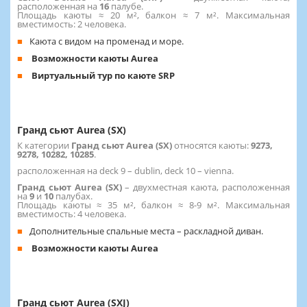
расположенная на
16
палубе.
Площадь каюты ≈ 20 м², балкон ≈ 7 м². Максимальная
вместимость: 2 человека.
Каюта с видом на променад и море.
Возможности каюты Aurea
Виртуальный тур по каюте SRP
Гранд сьют Aurea (SX)
К категории
Гранд сьют Aurea (SX)
относятся каюты:
9273,
9278, 10282, 10285
.
расположенная на deck 9 – dublin, deck 10 – vienna.
Гранд сьют Aurea (SX)
– двухместная каюта, расположенная
на
9
и
10
палубах.
Площадь каюты ≈ 35 м², балкон ≈ 8-9 м². Максимальная
вместимость: 4 человека.
Дополнительные спальные места – раскладной диван.
Возможности каюты Aurea
Гранд сьют Aurea (SXJ)