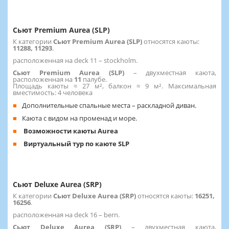
Сьют Premium Aurea (SLP)
К категории
Сьют Premium Aurea (SLP)
относятся каюты:
11288, 11293
.
расположенная на deck 11 – stockholm.
Сьют Premium Aurea (SLP)
– двухместная каюта,
расположенная на
11
палубе.
Площадь каюты ≈ 27 м², балкон ≈ 9 м². Максимальная
вместимость: 4 человека
Дополнительные спальные места – раскладной диван.
Каюта с видом на променад и море.
Возможности каюты Aurea
Виртуальный тур по каюте SLP
Сьют Deluxe Aurea (SRP)
К категории
Сьют Deluxe Aurea (SRP)
относятся каюты:
16251,
16256
.
расположенная на deck 16 – bern.
Сьют Deluxe Aurea (SRP)
– двухместная каюта,