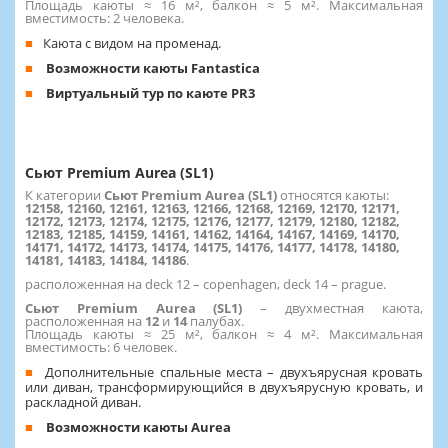
Площадь каюты ≈ 16 м², балкон ≈ 5 м². Максимальная
вместимость: 2 человека.
Каюта с видом на променад.
Возможности каюты Fantastica
Виртуальный тур по каюте PR3
Сьют Premium Aurea (SL1)
К категории
Сьют Premium Aurea (SL1)
относятся каюты:
12158, 12160, 12161, 12163, 12166, 12168, 12169, 12170, 12171,
12172, 12173, 12174, 12175, 12176, 12177, 12179, 12180, 12182,
12183, 12185, 14159, 14161, 14162, 14164, 14167, 14169, 14170,
14171, 14172, 14173, 14174, 14175, 14176, 14177, 14178, 14180,
14181, 14183, 14184, 14186
.
расположенная на deck 12 – copenhagen, deck 14 – prague.
Сьют Premium Aurea (SL1)
– двухместная каюта,
расположенная на
12
и
14
палубах.
Площадь каюты ≈ 25 м², балкон ≈ 4 м². Максимальная
вместимость: 6 человек.
Дополнительные спальные места – двухъярусная кровать
или диван, трансформирующийся в двухъярусную кровать, и
раскладной диван.
Возможности каюты Aurea