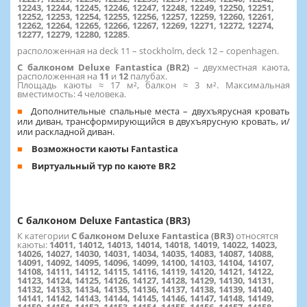
12243, 12244, 12245, 12246, 12247, 12248, 12249, 12250, 12251,
12252, 12253, 12254, 12255, 12256, 12257, 12259, 12260, 12261,
12262, 12264, 12265, 12266, 12267, 12269, 12271, 12272, 12274,
12277, 12279, 12280, 12285
.
расположенная на deck 11 – stockholm, deck 12 – copenhagen.
С балконом Deluxe Fantastica (BR2)
– двухместная каюта,
расположенная на
11
и
12
палубах.
Площадь каюты ≈ 17 м², балкон ≈ 3 м². Максимальная
вместимость: 4 человека.
Дополнительные спальные места – двухъярусная кровать
или диван, трансформирующийся в двухъярусную кровать, и/
или раскладной диван.
Возможности каюты Fantastica
Виртуальный тур по каюте BR2
С балконом Deluxe Fantastica (BR3)
К категории
С балконом Deluxe Fantastica (BR3)
относятся
каюты:
14011, 14012, 14013, 14014, 14018, 14019, 14022, 14023,
14026, 14027, 14030, 14031, 14034, 14035, 14083, 14087, 14088,
14091, 14092, 14095, 14096, 14099, 14100, 14103, 14104, 14107,
14108, 14111, 14112, 14115, 14116, 14119, 14120, 14121, 14122,
14123, 14124, 14125, 14126, 14127, 14128, 14129, 14130, 14131,
14132, 14133, 14134, 14135, 14136, 14137, 14138, 14139, 14140,
14141, 14142, 14143, 14144, 14145, 14146, 14147, 14148, 14149,
14150, 14151, 14152, 14153, 14154, 14155, 14156, 14157, 14158,