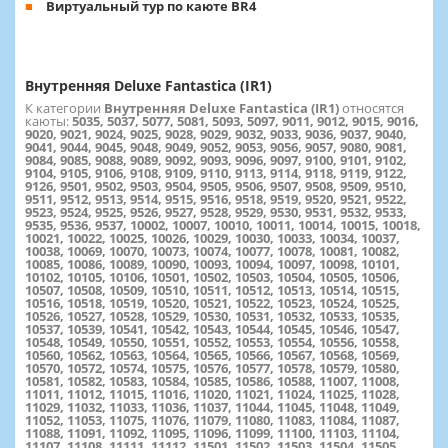
Виртуальный тур по каюте BR4
Внутренняя Deluxe Fantastica (IR1)
К категории
Внутренняя Deluxe Fantastica (IR1)
относятся
каюты:
5035, 5037, 5077, 5081, 5093, 5097, 9011, 9012, 9015, 9016,
9020, 9021, 9024, 9025, 9028, 9029, 9032, 9033, 9036, 9037, 9040,
9041, 9044, 9045, 9048, 9049, 9052, 9053, 9056, 9057, 9080, 9081,
9084, 9085, 9088, 9089, 9092, 9093, 9096, 9097, 9100, 9101, 9102,
9104, 9105, 9106, 9108, 9109, 9110, 9113, 9114, 9118, 9119, 9122,
9126, 9501, 9502, 9503, 9504, 9505, 9506, 9507, 9508, 9509, 9510,
9511, 9512, 9513, 9514, 9515, 9516, 9518, 9519, 9520, 9521, 9522,
9523, 9524, 9525, 9526, 9527, 9528, 9529, 9530, 9531, 9532, 9533,
9535, 9536, 9537, 10002, 10007, 10010, 10011, 10014, 10015, 10018,
10021, 10022, 10025, 10026, 10029, 10030, 10033, 10034, 10037,
10038, 10069, 10070, 10073, 10074, 10077, 10078, 10081, 10082,
10085, 10086, 10089, 10090, 10093, 10094, 10097, 10098, 10101,
10102, 10105, 10106, 10501, 10502, 10503, 10504, 10505, 10506,
10507, 10508, 10509, 10510, 10511, 10512, 10513, 10514, 10515,
10516, 10518, 10519, 10520, 10521, 10522, 10523, 10524, 10525,
10526, 10527, 10528, 10529, 10530, 10531, 10532, 10533, 10535,
10537, 10539, 10541, 10542, 10543, 10544, 10545, 10546, 10547,
10548, 10549, 10550, 10551, 10552, 10553, 10554, 10556, 10558,
10560, 10562, 10563, 10564, 10565, 10566, 10567, 10568, 10569,
10570, 10572, 10574, 10575, 10576, 10577, 10578, 10579, 10580,
10581, 10582, 10583, 10584, 10585, 10586, 10588, 11007, 11008,
11011, 11012, 11015, 11016, 11020, 11021, 11024, 11025, 11028,
11029, 11032, 11033, 11036, 11037, 11044, 11045, 11048, 11049,
11052, 11053, 11075, 11076, 11079, 11080, 11083, 11084, 11087,
11088, 11091, 11092, 11095, 11096, 11099, 11100, 11103, 11104,
11107, 11108, 11111, 11112, 11501, 11502, 11503, 11504, 11505,