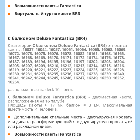
Возможности каюты Fantastica
Виртуальный тур по каюте BR3
С балконом Deluxe Fantastica (BR4)
К категории
С балконом Deluxe Fantastica (BR4)
относятся
каюты:
16037, 16044, 16057, 16061, 16064, 16065, 16068, 16069,
16072, 16073, 16075, 16076, 16078, 16082, 16161, 16163, 16165,
16167, 16168, 16169, 16170, 16171, 16172, 16174, 16176, 16178,
16187, 16189, 16194, 16195, 16196, 16197, 16202, 16203, 16204,
16205, 16207, 16209, 16210, 16212, 16213, 16214, 16215, 16216,
16219, 16220, 16221, 16222, 16223, 16224, 16225, 16226, 16228,
16230, 16231, 16233, 16235, 16236, 16237, 16238, 16239, 16240,
16241, 16242, 16244, 16245, 16246, 16247, 16249, 16250, 16252,
16254
.
расположенная на deck 16 – bern.
С балконом Deluxe Fantastica (BR4)
– двухместная каюта,
расположенная на
16
палубе.
Площадь каюты ≈ 17 м², балкон ≈ 3 м². Максимальная
вместимость: 4 человека.
Дополнительные спальные места – двухъярусная кровать
или диван, трансформирующийся в двухъярусную кровать, и/
или раскладной диван.
Возможности каюты Fantastica