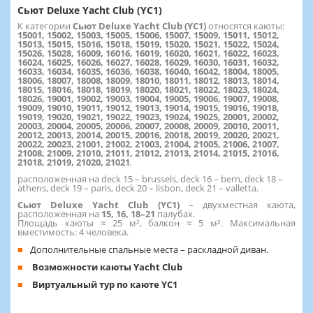
Сьют Deluxe Yacht Club (YC1)
К категории
Сьют Deluxe Yacht Club (YC1)
относятся каюты:
15001, 15002, 15003, 15005, 15006, 15007, 15009, 15011, 15012,
15013, 15015, 15016, 15018, 15019, 15020, 15021, 15022, 15024,
15026, 15028, 16009, 16016, 16019, 16020, 16021, 16022, 16023,
16024, 16025, 16026, 16027, 16028, 16029, 16030, 16031, 16032,
16033, 16034, 16035, 16036, 16038, 16040, 16042, 18004, 18005,
18006, 18007, 18008, 18009, 18010, 18011, 18012, 18013, 18014,
18015, 18016, 18018, 18019, 18020, 18021, 18022, 18023, 18024,
18026, 19001, 19002, 19003, 19004, 19005, 19006, 19007, 19008,
19009, 19010, 19011, 19012, 19013, 19014, 19015, 19016, 19018,
19019, 19020, 19021, 19022, 19023, 19024, 19025, 20001, 20002,
20003, 20004, 20005, 20006, 20007, 20008, 20009, 20010, 20011,
20012, 20013, 20014, 20015, 20016, 20018, 20019, 20020, 20021,
20022, 20023, 21001, 21002, 21003, 21004, 21005, 21006, 21007,
21008, 21009, 21010, 21011, 21012, 21013, 21014, 21015, 21016,
21018, 21019, 21020, 21021
.
расположенная на deck 15 – brussels, deck 16 – bern, deck 18 –
athens, deck 19 – paris, deck 20 – lisbon, deck 21 – valletta.
Сьют Deluxe Yacht Club (YC1)
– двухместная каюта,
расположенная на
15,
16, 18–21
палубах.
Площадь каюты ≈ 25 м², балкон ≈ 5 м². Максимальная
вместимость: 4 человека.
Дополнительные спальные места – раскладной диван.
Возможности каюты Yacht Club
Виртуальный тур по каюте YC1