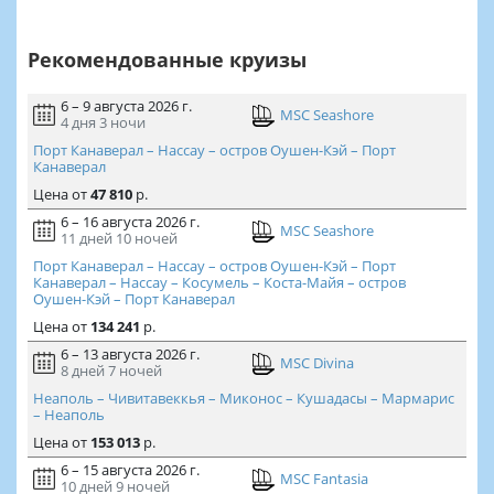
Рекомендованные круизы
6 – 9 августа 2026 г.
MSC Seashore
4 дня
3 ночи
Порт Канаверал – Нассау – остров Оушен-Кэй – Порт
Канаверал
Цена
от
47 810
р.
6 – 16 августа 2026 г.
MSC Seashore
11 дней
10 ночей
Порт Канаверал – Нассау – остров Оушен-Кэй – Порт
Канаверал – Нассау – Косумель – Коста-Майя – остров
Оушен-Кэй – Порт Канаверал
Цена
от
134 241
р.
6 – 13 августа 2026 г.
MSC Divina
8 дней
7 ночей
Неаполь – Чивитавеккья – Миконос – Кушадасы – Мармарис
– Неаполь
Цена
от
153 013
р.
6 – 15 августа 2026 г.
MSC Fantasia
10 дней
9 ночей