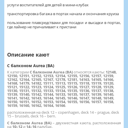
услуги воспитателей для детей в мини-клубах
транспортировка багажа в портах начала и окончания круиза
пользование плавсредствами для посадки и высадки в портах,
где лайнер не причаливает к пристани
Описание кают
С балконом Aurea (BA)
К категории
С балконом Aurea (BA)
относятся каюты:
12148,
12150, 12151, 12152, 12153, 12154, 12155, 12156, 12157, 12159,
12162, 12164, 12165, 12167, 12178, 12181, 14163, 14165, 14166,
14168, 14179, 14182, 15111, 15113, 15115, 15118, 15119, 15120,
15121, 15122, 15123, 15124, 15125, 15126, 15127, 15128, 15129,
15130, 15131, 15132, 15133, 15134, 15135, 15136, 15137, 15138,
15139, 15140, 15142, 15144, 16133, 16135, 16137, 16139, 16140,
16141, 16142, 16143, 16144, 16145, 16146, 16147, 16148, 16149,
16150, 16151, 16152, 16153, 16154, 16155, 16156, 16157, 16158,
16159, 16160, 16162, 16164, 16166
.
расположенная на deck 12 – copenhagen, deck 14 – prague, deck
15 – brussels, deck 16 – bern.
С балконом Aurea (BA)
–
двухместная каюта, расположенная
на
10–12
и
14–16
палубах.