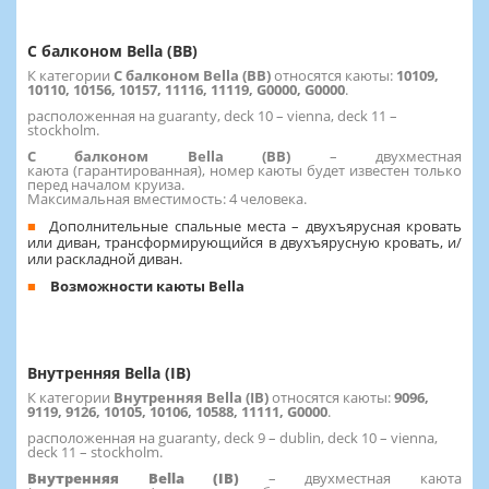
С балконом Bella (BB)
К категории
С балконом Bella (BB)
относятся каюты:
10109,
10110, 10156, 10157, 11116, 11119, G0000, G0000
.
расположенная на guaranty, deck 10 – vienna, deck 11 –
stockholm.
С балконом Bella (BB)
– двухместная
каюта (гарантированная), номер каюты будет известен только
перед началом круиза.
Максимальная вместимость: 4 человека.
Дополнительные спальные места – двухъярусная кровать
или диван, трансформирующийся в двухъярусную кровать, и/
или раскладной диван.
Возможности каюты Bella
Внутренняя Bella (IB)
К категории
Внутренняя Bella (IB)
относятся каюты:
9096,
9119, 9126, 10105, 10106, 10588, 11111, G0000
.
расположенная на guaranty, deck 9 – dublin, deck 10 – vienna,
deck 11 – stockholm.
Внутренняя Bella (IB)
– двухместная каюта