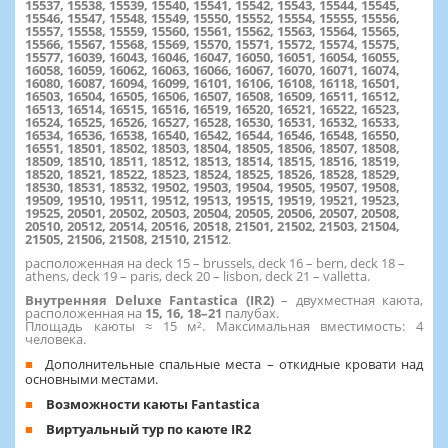
15537, 15538, 15539, 15540, 15541, 15542, 15543, 15544, 15545,
15546, 15547, 15548, 15549, 15550, 15552, 15554, 15555, 15556,
15557, 15558, 15559, 15560, 15561, 15562, 15563, 15564, 15565,
15566, 15567, 15568, 15569, 15570, 15571, 15572, 15574, 15575,
15577, 16039, 16043, 16046, 16047, 16050, 16051, 16054, 16055,
16058, 16059, 16062, 16063, 16066, 16067, 16070, 16071, 16074,
16080, 16087, 16094, 16099, 16101, 16106, 16108, 16118, 16501,
16503, 16504, 16505, 16506, 16507, 16508, 16509, 16511, 16512,
16513, 16514, 16515, 16516, 16519, 16520, 16521, 16522, 16523,
16524, 16525, 16526, 16527, 16528, 16530, 16531, 16532, 16533,
16534, 16536, 16538, 16540, 16542, 16544, 16546, 16548, 16550,
16551, 18501, 18502, 18503, 18504, 18505, 18506, 18507, 18508,
18509, 18510, 18511, 18512, 18513, 18514, 18515, 18516, 18519,
18520, 18521, 18522, 18523, 18524, 18525, 18526, 18528, 18529,
18530, 18531, 18532, 19502, 19503, 19504, 19505, 19507, 19508,
19509, 19510, 19511, 19512, 19513, 19515, 19519, 19521, 19523,
19525, 20501, 20502, 20503, 20504, 20505, 20506, 20507, 20508,
20510, 20512, 20514, 20516, 20518, 21501, 21502, 21503, 21504,
21505, 21506, 21508, 21510, 21512
.
расположенная на deck 15 – brussels, deck 16 – bern, deck 18 –
athens, deck 19 – paris, deck 20 – lisbon, deck 21 – valletta.
Внутренняя Deluxe Fantastica (IR2)
– двухместная каюта,
расположенная на
15, 16, 18–21
палубах.
Площадь каюты ≈ 15 м². Максимальная вместимость: 4
человека.
Дополнительные спальные места – откидные кровати над
основными местами.
Возможности каюты Fantastica
Виртуальный тур по каюте IR2