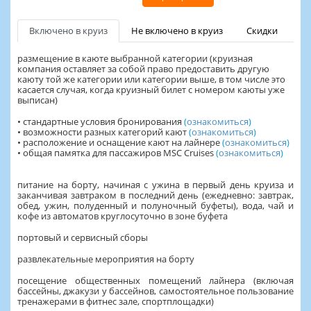
Включено в круиз
Не включено в круиз
Скидки
размещение в каюте выбранной категории (круизная
компания оставляет за собой право предоставить другую
каюту той же категории или категории выше, в том числе это
касается случая, когда круизный билет с номером каюты уже
выписан)
• стандартные условия бронирования
(
ознакомиться
)
• возможности разных категорий кают
(
ознакомиться
)
• расположение и оснащение кают на лайнере
(
ознакомиться
)
• общая памятка для пассажиров MSC Cruises
(
ознакомиться
)
питание на борту, начиная с ужина в первый день круиза и
заканчивая завтраком в последний день (ежедневно: завтрак,
обед, ужин, полуденный и полуночный буфеты), вода, чай и
кофе из автоматов круглосуточно в зоне буфета
портовый и сервисный сборы
развлекательные мероприятия на борту
посещение общественных помещений лайнера (включая
бассейны, джакузи у бассейнов, самостоятельное пользование
тренажерами в фитнес зале, спортплощадки)