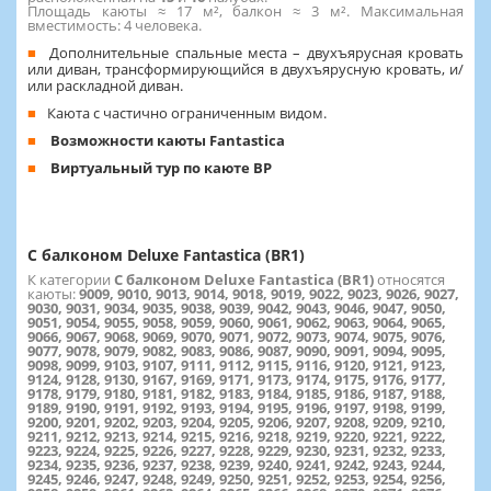
Площадь каюты ≈ 17 м², балкон ≈ 3 м². Максимальная
вместимость: 4 человека.
Дополнительные спальные места – двухъярусная кровать
или диван, трансформирующийся в двухъярусную кровать, и/
или раскладной диван.
Каюта с частично ограниченным видом.
Возможности каюты Fantastica
Виртуальный тур по каюте BP
С балконом Deluxe Fantastica (BR1)
К категории
С балконом Deluxe Fantastica (BR1)
относятся
каюты:
9009, 9010, 9013, 9014, 9018, 9019, 9022, 9023, 9026, 9027,
9030, 9031, 9034, 9035, 9038, 9039, 9042, 9043, 9046, 9047, 9050,
9051, 9054, 9055, 9058, 9059, 9060, 9061, 9062, 9063, 9064, 9065,
9066, 9067, 9068, 9069, 9070, 9071, 9072, 9073, 9074, 9075, 9076,
9077, 9078, 9079, 9082, 9083, 9086, 9087, 9090, 9091, 9094, 9095,
9098, 9099, 9103, 9107, 9111, 9112, 9115, 9116, 9120, 9121, 9123,
9124, 9128, 9130, 9167, 9169, 9171, 9173, 9174, 9175, 9176, 9177,
9178, 9179, 9180, 9181, 9182, 9183, 9184, 9185, 9186, 9187, 9188,
9189, 9190, 9191, 9192, 9193, 9194, 9195, 9196, 9197, 9198, 9199,
9200, 9201, 9202, 9203, 9204, 9205, 9206, 9207, 9208, 9209, 9210,
9211, 9212, 9213, 9214, 9215, 9216, 9218, 9219, 9220, 9221, 9222,
9223, 9224, 9225, 9226, 9227, 9228, 9229, 9230, 9231, 9232, 9233,
9234, 9235, 9236, 9237, 9238, 9239, 9240, 9241, 9242, 9243, 9244,
9245, 9246, 9247, 9248, 9249, 9250, 9251, 9252, 9253, 9254, 9256,