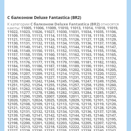
С балконом Deluxe Fantastica (BR2)
К категории
С балконом Deluxe Fantastica (BR2)
относятся
каюты:
11005, 11006, 11009, 11010, 11013, 11014, 11018, 11019,
11022, 11023, 11026, 11027, 11030, 11031, 11034, 11035, 11106,
11109, 11110, 11113, 11114, 11115, 11116, 11118, 11119, 11120,
11121, 11122, 11123, 11124, 11125, 11126, 11127, 11128, 11129,
11130, 11131, 11132, 11133, 11134, 11135, 11136, 11137, 11138,
11139, 11140, 11141, 11142, 11143, 11144, 11145, 11146, 11147,
11148, 11149, 11150, 11151, 11152, 11153, 11154, 11155, 11156,
11157, 11158, 11159, 11160, 11161, 11162, 11163, 11164, 11165,
11166, 11167, 11168, 11169, 11170, 11171, 11172, 11173, 11174,
11175, 11176, 11177, 11178, 11179, 11180, 11181, 11182, 11183,
11184, 11185, 11186, 11187, 11188, 11189, 11190, 11191, 11192,
11193, 11194, 11195, 11197, 11200, 11202, 11203, 11204, 11205,
11206, 11207, 11209, 11212, 11214, 11215, 11219, 11220, 11222,
11224, 11225, 11226, 11227, 11229, 11231, 11232, 11234, 11237,
11239, 11240, 11242, 11244, 11245, 11246, 11247, 11249, 11250,
11251, 11252, 11254, 11255, 11256, 11257, 11258, 11259, 11260,
11261, 11262, 11263, 11264, 11265, 11267, 11269, 11270, 11272,
11275, 11277, 11278, 11280, 11282, 11283, 11284, 11285, 11287,
11289, 11290, 11295, 12007, 12008, 12011, 12012, 12015, 12016,
12020, 12021, 12024, 12025, 12028, 12029, 12100, 12101, 12104,
12105, 12108, 12109, 12112, 12113, 12116, 12118, 12119, 12120,
12121, 12122, 12123, 12124, 12125, 12126, 12127, 12128, 12129,
12130, 12131, 12132, 12133, 12134, 12135, 12136, 12137, 12138,
12139, 12140, 12141, 12142, 12143, 12144, 12145, 12146, 12147,
12149, 12184, 12186, 12187, 12189, 12190, 12192, 12193, 12195,
12198, 12200, 12201, 12202, 12203, 12204, 12205, 12207, 12210,
12212, 12213, 12215, 12218, 12220, 12222, 12223, 12224, 12225,
12227, 12229, 12230, 12232, 12235, 12237, 12238, 12240, 12242,