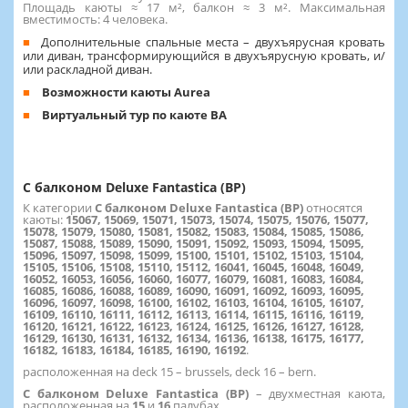
Площадь каюты ≈ 17 м², балкон ≈ 3 м². Максимальная
вместимость: 4 человека.
Дополнительные спальные места – двухъярусная кровать
или диван, трансформирующийся в двухъярусную кровать, и/
или раскладной диван.
Возможности каюты Aurea
Виртуальный тур по каюте BA
С балконом Deluxe Fantastica (BP)
К категории
С балконом Deluxe Fantastica (BP)
относятся
каюты:
15067, 15069, 15071, 15073, 15074, 15075, 15076, 15077,
15078, 15079, 15080, 15081, 15082, 15083, 15084, 15085, 15086,
15087, 15088, 15089, 15090, 15091, 15092, 15093, 15094, 15095,
15096, 15097, 15098, 15099, 15100, 15101, 15102, 15103, 15104,
15105, 15106, 15108, 15110, 15112, 16041, 16045, 16048, 16049,
16052, 16053, 16056, 16060, 16077, 16079, 16081, 16083, 16084,
16085, 16086, 16088, 16089, 16090, 16091, 16092, 16093, 16095,
16096, 16097, 16098, 16100, 16102, 16103, 16104, 16105, 16107,
16109, 16110, 16111, 16112, 16113, 16114, 16115, 16116, 16119,
16120, 16121, 16122, 16123, 16124, 16125, 16126, 16127, 16128,
16129, 16130, 16131, 16132, 16134, 16136, 16138, 16175, 16177,
16182, 16183, 16184, 16185, 16190, 16192
.
расположенная на deck 15 – brussels, deck 16 – bern.
С балконом Deluxe Fantastica (BP)
– двухместная каюта,
расположенная на
15
и
16
палубах.