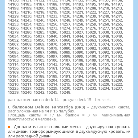
14160, 14185, 14187, 14188, 14190, 14193, 14195, 14196, 14197,
14198, 14199, 14200, 14202, 14205, 14207, 14208, 14210, 14213,
14215, 14216, 14218, 14219, 14220, 14221, 14222, 14227, 14228,
14229, 14230, 14231, 14233, 14236, 14238, 14239, 14240, 14241,
14242, 14245, 14246, 14247, 14248, 14249, 14250, 14251, 14252,
14253, 14254, 14255, 14256, 14257, 14258, 14259, 14260, 14265,
14266, 14267, 14268, 14273, 14274, 14275, 14276, 14277, 14278,
14279, 14280, 14285, 14286, 15023, 15027, 15029, 15030, 15033,
15034, 15036, 15037, 15040, 15041, 15044, 15045, 15048, 15049,
15052, 15053, 15056, 15057, 15060, 15061, 15063, 15064, 15065,
15067, 15068, 15069, 15070, 15071, 15072, 15073, 15074, 15075,
15076, 15077, 15078, 15079, 15080, 15081, 15082, 15083, 15084,
15085, 15086, 15087, 15088, 15089, 15090, 15091, 15092, 15093,
15094, 15095, 15096, 15097, 15098, 15099, 15100, 15101, 15102,
15103, 15104, 15105, 15106, 15107, 15108, 15109, 15110, 15112,
15114, 15116, 15141, 15143, 15146, 15148, 15149, 15151, 15154,
15156, 15157, 15159, 15161, 15162, 15163, 15164, 15166, 15168,
15169, 15171, 15174, 15176, 15177, 15179, 15181, 15182, 15183,
15184, 15186, 15188, 15189, 15191, 15194, 15196, 15197, 15199,
15201, 15202, 15203, 15204, 15205, 15206, 15207, 15208, 15209,
15210, 15211, 15212, 15214, 15215, 15216, 15219, 15220, 15222,
15225, 15227, 15228, 15229, 15230, 15231, 15232, 15234, 15237,
15239, 15240, 15242, 15245, 15248
.
расположенная на deck 14 – prague, deck 15 – brussels.
С балконом Deluxe Fantastica (BR3)
– двухместная каюта,
расположенная на
14
и
15
палубах.
Площадь каюты ≈ 17 м², балкон ≈ 3 м². Максимальная
вместимость: 4 человека.
Дополнительные спальные места – двухъярусная кровать
или диван, трансформирующийся в двухъярусную кровать, и/
или раскладной диван.