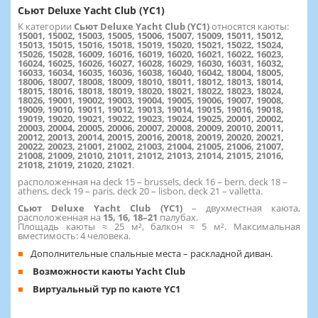
Сьют Deluxe Yacht Club (YC1)
К категории
Сьют Deluxe Yacht Club (YC1)
относятся каюты:
15001, 15002, 15003, 15005, 15006, 15007, 15009, 15011, 15012,
15013, 15015, 15016, 15018, 15019, 15020, 15021, 15022, 15024,
15026, 15028, 16009, 16016, 16019, 16020, 16021, 16022, 16023,
16024, 16025, 16026, 16027, 16028, 16029, 16030, 16031, 16032,
16033, 16034, 16035, 16036, 16038, 16040, 16042, 18004, 18005,
18006, 18007, 18008, 18009, 18010, 18011, 18012, 18013, 18014,
18015, 18016, 18018, 18019, 18020, 18021, 18022, 18023, 18024,
18026, 19001, 19002, 19003, 19004, 19005, 19006, 19007, 19008,
19009, 19010, 19011, 19012, 19013, 19014, 19015, 19016, 19018,
19019, 19020, 19021, 19022, 19023, 19024, 19025, 20001, 20002,
20003, 20004, 20005, 20006, 20007, 20008, 20009, 20010, 20011,
20012, 20013, 20014, 20015, 20016, 20018, 20019, 20020, 20021,
20022, 20023, 21001, 21002, 21003, 21004, 21005, 21006, 21007,
21008, 21009, 21010, 21011, 21012, 21013, 21014, 21015, 21016,
21018, 21019, 21020, 21021
.
расположенная на deck 15 – brussels, deck 16 – bern, deck 18 –
athens, deck 19 – paris, deck 20 – lisbon, deck 21 – valletta.
Сьют Deluxe Yacht Club (YC1)
– двухместная каюта,
расположенная на
15,
16, 18–21
палубах.
Площадь каюты ≈ 25 м², балкон ≈ 5 м². Максимальная
вместимость: 4 человека.
Дополнительные спальные места – раскладной диван.
Возможности каюты Yacht Club
Виртуальный тур по каюте YC1