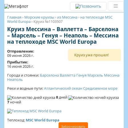
Главная
›
Морские круизы
›
из Мессина
›
на теплоходе MSC
World Europa
›
Круиз №1103507
Круиз Мессина – Валлетта – Барселона
– Марсель – Генуя – Неаполь – Мессина
на теплоходе MSC World Europa
Отправление:
Круиз уже прошел!
09 июня 2026 г.
Прибытие:
16 июня 2026 г.
Города и стоянки:
Барселона
Валлетта
Генуя
Марсель
Мессина
Неаполь
Реки и водные пути:
Атлантический океан
Средиземное море
8
дней
7
ночей
Теплоход:
MSC World Europa
Забронировать