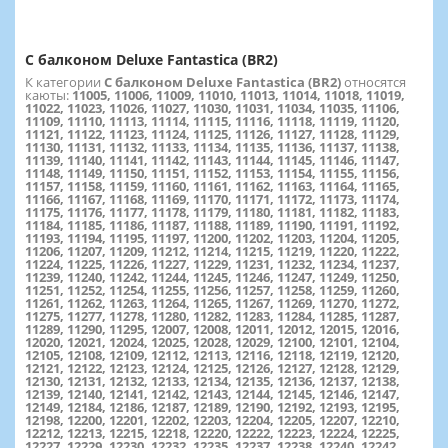
С балконом Deluxe Fantastica (BR2)
К категории
С балконом Deluxe Fantastica (BR2)
относятся
каюты:
11005, 11006, 11009, 11010, 11013, 11014, 11018, 11019,
11022, 11023, 11026, 11027, 11030, 11031, 11034, 11035, 11106,
11109, 11110, 11113, 11114, 11115, 11116, 11118, 11119, 11120,
11121, 11122, 11123, 11124, 11125, 11126, 11127, 11128, 11129,
11130, 11131, 11132, 11133, 11134, 11135, 11136, 11137, 11138,
11139, 11140, 11141, 11142, 11143, 11144, 11145, 11146, 11147,
11148, 11149, 11150, 11151, 11152, 11153, 11154, 11155, 11156,
11157, 11158, 11159, 11160, 11161, 11162, 11163, 11164, 11165,
11166, 11167, 11168, 11169, 11170, 11171, 11172, 11173, 11174,
11175, 11176, 11177, 11178, 11179, 11180, 11181, 11182, 11183,
11184, 11185, 11186, 11187, 11188, 11189, 11190, 11191, 11192,
11193, 11194, 11195, 11197, 11200, 11202, 11203, 11204, 11205,
11206, 11207, 11209, 11212, 11214, 11215, 11219, 11220, 11222,
11224, 11225, 11226, 11227, 11229, 11231, 11232, 11234, 11237,
11239, 11240, 11242, 11244, 11245, 11246, 11247, 11249, 11250,
11251, 11252, 11254, 11255, 11256, 11257, 11258, 11259, 11260,
11261, 11262, 11263, 11264, 11265, 11267, 11269, 11270, 11272,
11275, 11277, 11278, 11280, 11282, 11283, 11284, 11285, 11287,
11289, 11290, 11295, 12007, 12008, 12011, 12012, 12015, 12016,
12020, 12021, 12024, 12025, 12028, 12029, 12100, 12101, 12104,
12105, 12108, 12109, 12112, 12113, 12116, 12118, 12119, 12120,
12121, 12122, 12123, 12124, 12125, 12126, 12127, 12128, 12129,
12130, 12131, 12132, 12133, 12134, 12135, 12136, 12137, 12138,
12139, 12140, 12141, 12142, 12143, 12144, 12145, 12146, 12147,
12149, 12184, 12186, 12187, 12189, 12190, 12192, 12193, 12195,
12198, 12200, 12201, 12202, 12203, 12204, 12205, 12207, 12210,
12212, 12213, 12215, 12218, 12220, 12222, 12223, 12224, 12225,
12227, 12229, 12230, 12232, 12235, 12237, 12238, 12240, 12242,