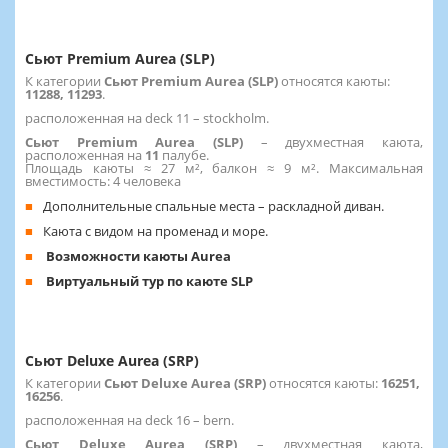
Сьют Premium Aurea (SLP)
К категории
Сьют Premium Aurea (SLP)
относятся каюты:
11288, 11293
.
расположенная на deck 11 – stockholm.
Сьют Premium Aurea (SLP)
– двухместная каюта,
расположенная на
11
палубе.
Площадь каюты ≈ 27 м², балкон ≈ 9 м². Максимальная
вместимость: 4 человека
Дополнительные спальные места – раскладной диван.
Каюта с видом на променад и море.
Возможности каюты Aurea
Виртуальный тур по каюте SLP
Сьют Deluxe Aurea (SRP)
К категории
Сьют Deluxe Aurea (SRP)
относятся каюты:
16251,
16256
.
расположенная на deck 16 – bern.
Сьют Deluxe Aurea (SRP)
– двухместная каюта,