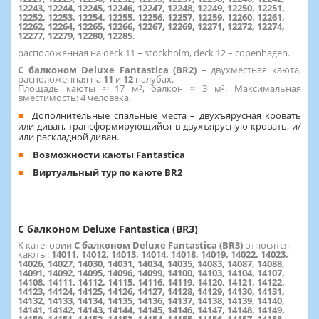
12243, 12244, 12245, 12246, 12247, 12248, 12249, 12250, 12251,
12252, 12253, 12254, 12255, 12256, 12257, 12259, 12260, 12261,
12262, 12264, 12265, 12266, 12267, 12269, 12271, 12272, 12274,
12277, 12279, 12280, 12285
.
расположенная на deck 11 – stockholm, deck 12 – copenhagen.
С балконом Deluxe Fantastica (BR2)
– двухместная каюта,
расположенная на
11
и
12
палубах.
Площадь каюты ≈ 17 м², балкон ≈ 3 м². Максимальная
вместимость: 4 человека.
Дополнительные спальные места – двухъярусная кровать
или диван, трансформирующийся в двухъярусную кровать, и/
или раскладной диван.
Возможности каюты Fantastica
Виртуальный тур по каюте BR2
С балконом Deluxe Fantastica (BR3)
К категории
С балконом Deluxe Fantastica (BR3)
относятся
каюты:
14011, 14012, 14013, 14014, 14018, 14019, 14022, 14023,
14026, 14027, 14030, 14031, 14034, 14035, 14083, 14087, 14088,
14091, 14092, 14095, 14096, 14099, 14100, 14103, 14104, 14107,
14108, 14111, 14112, 14115, 14116, 14119, 14120, 14121, 14122,
14123, 14124, 14125, 14126, 14127, 14128, 14129, 14130, 14131,
14132, 14133, 14134, 14135, 14136, 14137, 14138, 14139, 14140,
14141, 14142, 14143, 14144, 14145, 14146, 14147, 14148, 14149,
14150, 14151, 14152, 14153, 14154, 14155, 14156, 14157, 14158,