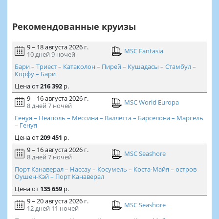
Рекомендованные круизы
9 – 18 августа 2026 г.
MSC Fantasia
10 дней
9 ночей
Бари – Триест – Катаколон – Пирей – Кушадасы – Стамбул –
Корфу – Бари
Цена
от
216 392
р.
9 – 16 августа 2026 г.
MSC World Europa
8 дней
7 ночей
Генуя – Неаполь – Мессина – Валлетта – Барселона – Марсель
– Генуя
Цена
от
209 451
р.
9 – 16 августа 2026 г.
MSC Seashore
8 дней
7 ночей
Порт Канаверал – Нассау – Косумель – Коста-Майя – остров
Оушен-Кэй – Порт Канаверал
Цена
от
135 659
р.
9 – 20 августа 2026 г.
MSC Seashore
12 дней
11 ночей