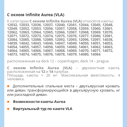
С окном Infinite Aurea (VLA)
К категории
С окном Infinite Aurea (VLA)
относятся каюты:
12032, 12033, 12036, 12037, 12040, 12041, 12044, 12045, 12048,
12049, 12052, 12053, 12056, 12057, 12058, 12059, 12060, 12061,
12062, 12063, 12064, 12065, 12066, 12067, 12068, 12069, 12070,
12071, 12072, 12073, 12074, 12075, 12076, 12077, 12080, 12081,
12084, 12085, 12088, 12089, 12092, 12093, 12096, 12097, 14038,
14039, 14042, 14043, 14046, 14047, 14049, 14050, 14051, 14053,
14054, 14055, 14057, 14058, 14059, 14060, 14061, 14062, 14063,
14064, 14065, 14066, 14067, 14068, 14069, 14070, 14071, 14072,
14073, 14074, 14075, 14076, 14078, 14079, 14080, 14084
.
расположенная на deck 12 – copenhagen, deck 14 – prague.
С окном Infinite Aurea (VLA)
–
двухместная каюта,
расположенная на
12
и
14
палубах.
Площадь каюты ≈ 20 м². Максимальная вместимость: 4
человека.
Дополнительные спальные места – двухъярусная кровать
или диван, трансформирующийся в двухъярусную кровать, и/
или раскладной диван.
Возможности каюты Aurea
Виртуальный тур по каюте VLA