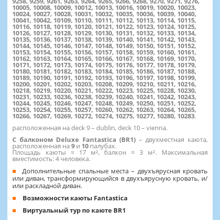
9258, 9259, 9261, 9263, 9264, 9265, 9266, 9268, 9270, 9271, 9276,
10005, 10008, 10009, 10012, 10013, 10016, 10019, 10020, 10023,
10024, 10027, 10028, 10031, 10032, 10035, 10036, 10039, 10040,
10041, 10042, 10109, 10110, 10111, 10112, 10113, 10114, 10115,
10116, 10118, 10119, 10120, 10121, 10122, 10123, 10124, 10125,
10126, 10127, 10128, 10129, 10130, 10131, 10132, 10133, 10134,
10135, 10136, 10137, 10138, 10139, 10140, 10141, 10142, 10143,
10144, 10145, 10146, 10147, 10148, 10149, 10150, 10151, 10152,
10153, 10154, 10155, 10156, 10157, 10158, 10159, 10160, 10161,
10162, 10163, 10164, 10165, 10166, 10167, 10168, 10169, 10170,
10171, 10172, 10173, 10174, 10175, 10176, 10177, 10178, 10179,
10180, 10181, 10182, 10183, 10184, 10185, 10186, 10187, 10188,
10189, 10190, 10191, 10192, 10193, 10196, 10197, 10198, 10199,
10200, 10201, 10202, 10203, 10208, 10209, 10210, 10211, 10216,
10218, 10219, 10220, 10221, 10222, 10223, 10225, 10228, 10230,
10231, 10233, 10236, 10238, 10239, 10240, 10241, 10242, 10243,
10244, 10245, 10246, 10247, 10248, 10249, 10250, 10251, 10252,
10253, 10254, 10255, 10257, 10260, 10262, 10263, 10264, 10265,
10266, 10267, 10269, 10272, 10274, 10275, 10277, 10280, 10283
.
расположенная на deck 9 – dublin, deck 10 – vienna.
С балконом Deluxe Fantastica (BR1)
– двухместная каюта,
расположенная на
9
и
10
палубах.
Площадь каюты ≈ 17 м², балкон ≈ 3 м². Максимальная
вместимость: 4 человека.
Дополнительные спальные места – двухъярусная кровать
или диван, трансформирующийся в двухъярусную кровать, и/
или раскладной диван.
Возможности каюты Fantastica
Виртуальный тур по каюте BR1