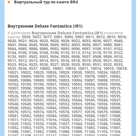
Виртуальный тур по каюте BR4
Внутренняя Deluxe Fantastica (IR1)
К категории
Внутренняя Deluxe Fantastica (IR1)
относятся
каюты:
5035, 5037, 5077, 5081, 5093, 5097, 9011, 9012, 9015, 9016,
9020, 9021, 9024, 9025, 9028, 9029, 9032, 9033, 9036, 9037, 9040,
9041, 9044, 9045, 9048, 9049, 9052, 9053, 9056, 9057, 9080, 9081,
9084, 9085, 9088, 9089, 9092, 9093, 9096, 9097, 9100, 9101, 9102,
9104, 9105, 9106, 9108, 9109, 9110, 9113, 9114, 9118, 9119, 9122,
9126, 9501, 9502, 9503, 9504, 9505, 9506, 9507, 9508, 9509, 9510,
9511, 9512, 9513, 9514, 9515, 9516, 9518, 9519, 9520, 9521, 9522,
9523, 9524, 9525, 9526, 9527, 9528, 9529, 9530, 9531, 9532, 9533,
9535, 9536, 9537, 10002, 10007, 10010, 10011, 10014, 10015, 10018,
10021, 10022, 10025, 10026, 10029, 10030, 10033, 10034, 10037,
10038, 10069, 10070, 10073, 10074, 10077, 10078, 10081, 10082,
10085, 10086, 10089, 10090, 10093, 10094, 10097, 10098, 10101,
10102, 10105, 10106, 10501, 10502, 10503, 10504, 10505, 10506,
10507, 10508, 10509, 10510, 10511, 10512, 10513, 10514, 10515,
10516, 10518, 10519, 10520, 10521, 10522, 10523, 10524, 10525,
10526, 10527, 10528, 10529, 10530, 10531, 10532, 10533, 10535,
10537, 10539, 10541, 10542, 10543, 10544, 10545, 10546, 10547,
10548, 10549, 10550, 10551, 10552, 10553, 10554, 10556, 10558,
10560, 10562, 10563, 10564, 10565, 10566, 10567, 10568, 10569,
10570, 10572, 10574, 10575, 10576, 10577, 10578, 10579, 10580,
10581, 10582, 10583, 10584, 10585, 10586, 10588, 11007, 11008,
11011, 11012, 11015, 11016, 11020, 11021, 11024, 11025, 11028,
11029, 11032, 11033, 11036, 11037, 11044, 11045, 11048, 11049,
11052, 11053, 11075, 11076, 11079, 11080, 11083, 11084, 11087,
11088, 11091, 11092, 11095, 11096, 11099, 11100, 11103, 11104,
11107, 11108, 11111, 11112, 11501, 11502, 11503, 11504, 11505,