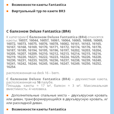
Возможности каюты Fantastica
Виртуальный тур по каюте BR3
С балконом Deluxe Fantastica (BR4)
К категории
С балконом Deluxe Fantastica (BR4)
относятся
каюты:
16037, 16044, 16057, 16061, 16064, 16065, 16068, 16069,
16072, 16073, 16075, 16076, 16078, 16082, 16161, 16163, 16165,
16167, 16168, 16169, 16170, 16171, 16172, 16174, 16176, 16178,
16187, 16189, 16194, 16195, 16196, 16197, 16202, 16203, 16204,
16205, 16207, 16209, 16210, 16212, 16213, 16214, 16215, 16216,
16219, 16220, 16221, 16222, 16223, 16224, 16225, 16226, 16228,
16230, 16231, 16233, 16235, 16236, 16237, 16238, 16239, 16240,
16241, 16242, 16244, 16245, 16246, 16247, 16249, 16250, 16252,
16254
.
расположенная на deck 16 – bern.
С балконом Deluxe Fantastica (BR4)
– двухместная каюта,
расположенная на
16
палубе.
Площадь каюты ≈ 17 м², балкон ≈ 3 м². Максимальная
вместимость: 4 человека.
Дополнительные спальные места – двухъярусная кровать
или диван, трансформирующийся в двухъярусную кровать, и/
или раскладной диван.
Возможности каюты Fantastica