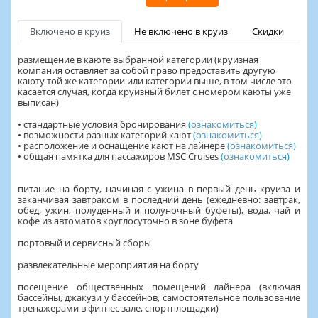
Включено в круиз
Не включено в круиз
Скидки
размещение в каюте выбранной категории (круизная
компания оставляет за собой право предоставить другую
каюту той же категории или категории выше, в том числе это
касается случая, когда круизный билет с номером каюты уже
выписан)
• стандартные условия бронирования
(
ознакомиться
)
• возможности разных категорий кают
(
ознакомиться
)
• расположение и оснащение кают на лайнере
(
ознакомиться
)
• общая памятка для пассажиров MSC Cruises
(
ознакомиться
)
питание на борту, начиная с ужина в первый день круиза и
заканчивая завтраком в последний день (ежедневно: завтрак,
обед, ужин, полуденный и полуночный буфеты), вода, чай и
кофе из автоматов круглосуточно в зоне буфета
портовый и сервисный сборы
развлекательные мероприятия на борту
посещение общественных помещений лайнера (включая
бассейны, джакузи у бассейнов, самостоятельное пользование
тренажерами в фитнес зале, спортплощадки)