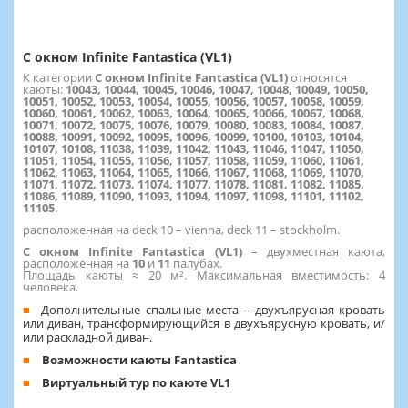
С окном Infinite Fantastica (VL1)
К категории
С окном Infinite Fantastica (VL1)
относятся
каюты:
10043, 10044, 10045, 10046, 10047, 10048, 10049, 10050,
10051, 10052, 10053, 10054, 10055, 10056, 10057, 10058, 10059,
10060, 10061, 10062, 10063, 10064, 10065, 10066, 10067, 10068,
10071, 10072, 10075, 10076, 10079, 10080, 10083, 10084, 10087,
10088, 10091, 10092, 10095, 10096, 10099, 10100, 10103, 10104,
10107, 10108, 11038, 11039, 11042, 11043, 11046, 11047, 11050,
11051, 11054, 11055, 11056, 11057, 11058, 11059, 11060, 11061,
11062, 11063, 11064, 11065, 11066, 11067, 11068, 11069, 11070,
11071, 11072, 11073, 11074, 11077, 11078, 11081, 11082, 11085,
11086, 11089, 11090, 11093, 11094, 11097, 11098, 11101, 11102,
11105
.
расположенная на deck 10 – vienna, deck 11 – stockholm.
С окном Infinite Fantastica (VL1)
– двухместная каюта,
расположенная на
10
и
11
палубах.
Площадь каюты ≈ 20 м². Максимальная вместимость: 4
человека.
Дополнительные спальные места – двухъярусная кровать
или диван, трансформирующийся в двухъярусную кровать, и/
или раскладной диван.
Возможности каюты Fantastica
Виртуальный тур по каюте VL1