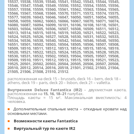
15537, 15538, 15539, 15540, 15541, 15542, 15543, 15544, 15545,
15546, 15547, 15548, 15549, 15550, 15552, 15554, 15555, 15556,
15557, 15558, 15559, 15560, 15561, 15562, 15563, 15564, 15565,
15566, 15567, 15568, 15569, 15570, 15571, 15572, 15574, 15575,
15577, 16039, 16043, 16046, 16047, 16050, 16051, 16054, 16055,
16058, 16059, 16062, 16063, 16066, 16067, 16070, 16071, 16074,
16080, 16087, 16094, 16099, 16101, 16106, 16108, 16118, 16501,
16503, 16504, 16505, 16506, 16507, 16508, 16509, 16511, 16512,
16513, 16514, 16515, 16516, 16519, 16520, 16521, 16522, 16523,
16524, 16525, 16526, 16527, 16528, 16530, 16531, 16532, 16533,
16534, 16536, 16538, 16540, 16542, 16544, 16546, 16548, 16550,
16551, 18501, 18502, 18503, 18504, 18505, 18506, 18507, 18508,
18509, 18510, 18511, 18512, 18513, 18514, 18515, 18516, 18519,
18520, 18521, 18522, 18523, 18524, 18525, 18526, 18528, 18529,
18530, 18531, 18532, 19502, 19503, 19504, 19505, 19507, 19508,
19509, 19510, 19511, 19512, 19513, 19515, 19519, 19521, 19523,
19525, 20501, 20502, 20503, 20504, 20505, 20506, 20507, 20508,
20510, 20512, 20514, 20516, 20518, 21501, 21502, 21503, 21504,
21505, 21506, 21508, 21510, 21512
.
расположенная на deck 15 – brussels, deck 16 – bern, deck 18 –
athens, deck 19 – paris, deck 20 – lisbon, deck 21 – valletta.
Внутренняя Deluxe Fantastica (IR2)
– двухместная каюта,
расположенная на
15, 16, 18–21
палубах.
Площадь каюты ≈ 15 м². Максимальная вместимость: 4
человека.
Дополнительные спальные места – откидные кровати над
основными местами.
Возможности каюты Fantastica
Виртуальный тур по каюте IR2