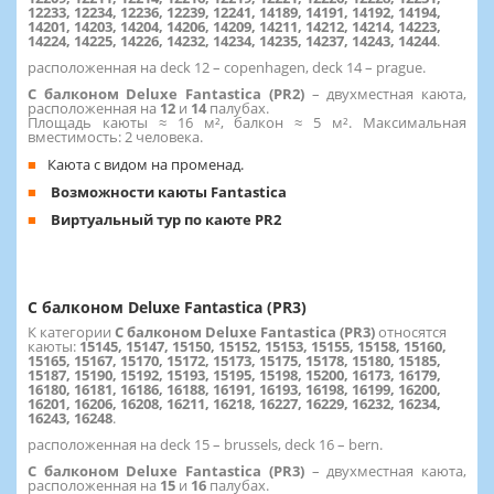
12233, 12234, 12236, 12239, 12241, 14189, 14191, 14192, 14194,
14201, 14203, 14204, 14206, 14209, 14211, 14212, 14214, 14223,
14224, 14225, 14226, 14232, 14234, 14235, 14237, 14243, 14244
.
расположенная на deck 12 – copenhagen, deck 14 – prague.
С балконом Deluxe Fantastica (PR2)
– двухместная каюта,
расположенная на
12
и
14
палубах.
Площадь каюты ≈ 16 м², балкон ≈ 5 м². Максимальная
вместимость: 2 человека.
Каюта с видом на променад.
Возможности каюты Fantastica
Виртуальный тур по каюте PR2
С балконом Deluxe Fantastica (PR3)
К категории
С балконом Deluxe Fantastica (PR3)
относятся
каюты:
15145, 15147, 15150, 15152, 15153, 15155, 15158, 15160,
15165, 15167, 15170, 15172, 15173, 15175, 15178, 15180, 15185,
15187, 15190, 15192, 15193, 15195, 15198, 15200, 16173, 16179,
16180, 16181, 16186, 16188, 16191, 16193, 16198, 16199, 16200,
16201, 16206, 16208, 16211, 16218, 16227, 16229, 16232, 16234,
16243, 16248
.
расположенная на deck 15 – brussels, deck 16 – bern.
С балконом Deluxe Fantastica (PR3)
– двухместная каюта,
расположенная на
15
и
16
палубах.