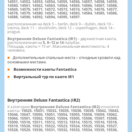
14551, 14552, 14553, 14554, 14555, 14556, 14557, 14558, 14559,
14560, 14561, 14562, 14563, 14564, 14565, 14566, 14567, 14568,
14569, 14570, 14571, 14572, 14573, 14574, 14575, 14576, 14577,
14578, 14579, 14580, 14581, 14582, 14583, 14584, 14585, 14586,
14588, 14590, 14592, 14594, 14595, 14597
.
расположенная на deck 5 – berlin, deck 9 – dublin, deck 10 –
vienna, deck 11 – stockholm, deck 12 – copenhagen, deck 14 –
prague.
Внутренняя Deluxe Fantastica (IR1)
– двухместная каюта,
расположенная на
5, 9–12 и 14
палубах.
Площадь каюты ≈ 15 м². Максимальная вместимость: 4
человека.
Дополнительные спальные места – откидные кровати над
основными местами.
Возможности каюты Fantastica
Виртуальный тур по каюте IR1
Внутренняя Deluxe Fantastica (IR2)
К категории
Внутренняя Deluxe Fantastica (IR2)
относятся
каюты:
15025, 15031, 15032, 15035, 15038, 15039, 15042, 15043,
15046, 15047, 15050, 15051, 15054, 15055, 15058, 15059, 15062,
15066, 15501, 15502, 15503, 15504, 15505, 15506, 15507, 15508,
15509, 15510, 15511, 15512, 15513, 15514, 15515, 15516, 15518,
15519, 15520, 15521, 15522, 15523, 15524, 15525, 15526, 15527,
15528, 15529, 15530, 15531, 15532, 15533, 15534, 15535, 15536,