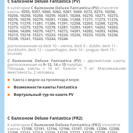
С балконом Deluxe Fantastica (PV)
К категории
С балконом Deluxe Fantastica (PV)
относятся
каюты:
9255, 9257, 9260, 9262, 9267, 9269, 9272, 9274, 10256,
10256, 10258, 10258, 10259, 10261, 10268, 10270, 10271, 10273,
10276, 10278, 10279, 10281, 11266, 11268, 11271, 11273, 11274,
11276, 11279, 11281, 11286, 11291, 12258, 12263, 12268, 12270,
12273, 12275, 12276, 12278, 12281, 12283, 14261, 14262, 14263,
14264, 14269, 14270, 14271, 14272, 14281, 14282, 14283, 14284,
15213, 15218, 15221, 15223, 15224, 15226, 15233, 15235, 15236,
15238, 15241, 15243, 15244, 15246
.
расположенная на deck 10 – vienna, deck 9 – dublin, deck 11 –
stockholm, deck 12 – copenhagen, deck 14 – prague, deck 15 –
brussels.
С балконом Deluxe Fantastica (PV)
– двухместная каюта,
расположенная на
9–12, 14
и
15
палубах.
Площадь каюты ≈ 16 м², балкон ≈ 5 м². Максимальная
вместимость: 2 человека.
Каюта с видом на променад и море.
Возможности каюты Fantastica
Виртуальный тур по каюте PV
С балконом Deluxe Fantastica (PR2)
К категории
С балконом Deluxe Fantastica (PR2)
относятся
каюты:
12188, 12191, 12194, 12196, 12197, 12199, 12206, 12208,
12209, 12211, 12214, 12216, 12219, 12221, 12226, 12228, 12231,