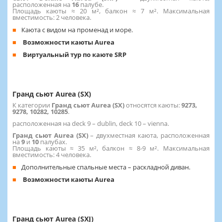
расположенная на
16
палубе.
Площадь каюты ≈ 20 м², балкон ≈ 7 м². Максимальная
вместимость: 2 человека.
Каюта с видом на променад и море.
Возможности каюты Aurea
Виртуальный тур по каюте SRP
Гранд сьют Aurea (SX)
К категории
Гранд сьют Aurea (SX)
относятся каюты:
9273,
9278, 10282, 10285
.
расположенная на deck 9 – dublin, deck 10 – vienna.
Гранд сьют Aurea (SX)
– двухместная каюта, расположенная
на
9
и
10
палубах.
Площадь каюты ≈ 35 м², балкон ≈ 8-9 м². Максимальная
вместимость: 4 человека.
Дополнительные спальные места – раскладной диван.
Возможности каюты Aurea
Гранд сьют Aurea (SXJ)