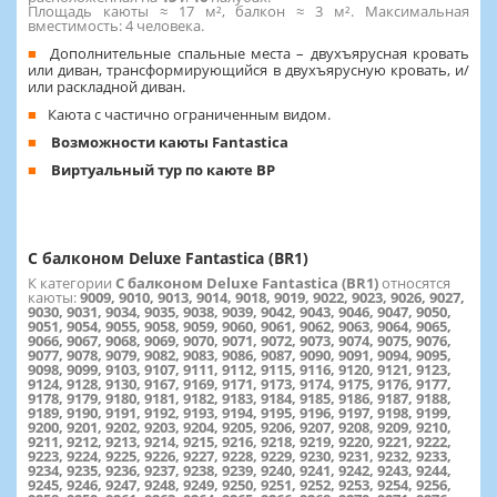
Площадь каюты ≈ 17 м², балкон ≈ 3 м². Максимальная
вместимость: 4 человека.
Дополнительные спальные места – двухъярусная кровать
или диван, трансформирующийся в двухъярусную кровать, и/
или раскладной диван.
Каюта с частично ограниченным видом.
Возможности каюты Fantastica
Виртуальный тур по каюте BP
С балконом Deluxe Fantastica (BR1)
К категории
С балконом Deluxe Fantastica (BR1)
относятся
каюты:
9009, 9010, 9013, 9014, 9018, 9019, 9022, 9023, 9026, 9027,
9030, 9031, 9034, 9035, 9038, 9039, 9042, 9043, 9046, 9047, 9050,
9051, 9054, 9055, 9058, 9059, 9060, 9061, 9062, 9063, 9064, 9065,
9066, 9067, 9068, 9069, 9070, 9071, 9072, 9073, 9074, 9075, 9076,
9077, 9078, 9079, 9082, 9083, 9086, 9087, 9090, 9091, 9094, 9095,
9098, 9099, 9103, 9107, 9111, 9112, 9115, 9116, 9120, 9121, 9123,
9124, 9128, 9130, 9167, 9169, 9171, 9173, 9174, 9175, 9176, 9177,
9178, 9179, 9180, 9181, 9182, 9183, 9184, 9185, 9186, 9187, 9188,
9189, 9190, 9191, 9192, 9193, 9194, 9195, 9196, 9197, 9198, 9199,
9200, 9201, 9202, 9203, 9204, 9205, 9206, 9207, 9208, 9209, 9210,
9211, 9212, 9213, 9214, 9215, 9216, 9218, 9219, 9220, 9221, 9222,
9223, 9224, 9225, 9226, 9227, 9228, 9229, 9230, 9231, 9232, 9233,
9234, 9235, 9236, 9237, 9238, 9239, 9240, 9241, 9242, 9243, 9244,
9245, 9246, 9247, 9248, 9249, 9250, 9251, 9252, 9253, 9254, 9256,