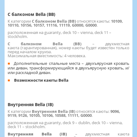
С балконом Bella (BB)
К категории
С балконом Bella (BB)
относятся каюты:
10109,
10110, 10156, 10157, 11116, 11119, G0000, G0000
.
расположенная на guaranty, deck 10 – vienna, deck 11 –
stockholm.
С балконом Bella (BB)
– двухместная
каюта (гарантированная), номер каюты будет известен только
перед началом круиза.
Максимальная вместимость: 4 человека.
Дополнительные спальные места – двухъярусная кровать
или диван, трансформирующийся в двухъярусную кровать, и/
или раскладной диван.
Возможности каюты Bella
Внутренняя Bella (IB)
К категории
Внутренняя Bella (IB)
относятся каюты:
9096,
9119, 9126, 10105, 10106, 10588, 11111, G0000
.
расположенная на guaranty, deck 9 – dublin, deck 10 – vienna,
deck 11 – stockholm.
Внутренняя Bella (IB)
– двухместная каюта