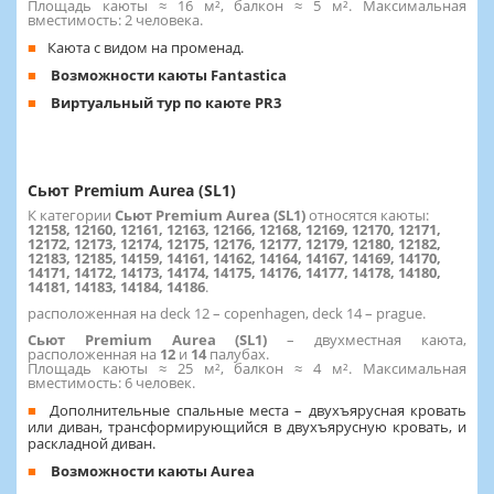
Площадь каюты ≈ 16 м², балкон ≈ 5 м². Максимальная
вместимость: 2 человека.
Каюта с видом на променад.
Возможности каюты Fantastica
Виртуальный тур по каюте PR3
Сьют Premium Aurea (SL1)
К категории
Сьют Premium Aurea (SL1)
относятся каюты:
12158, 12160, 12161, 12163, 12166, 12168, 12169, 12170, 12171,
12172, 12173, 12174, 12175, 12176, 12177, 12179, 12180, 12182,
12183, 12185, 14159, 14161, 14162, 14164, 14167, 14169, 14170,
14171, 14172, 14173, 14174, 14175, 14176, 14177, 14178, 14180,
14181, 14183, 14184, 14186
.
расположенная на deck 12 – copenhagen, deck 14 – prague.
Сьют Premium Aurea (SL1)
– двухместная каюта,
расположенная на
12
и
14
палубах.
Площадь каюты ≈ 25 м², балкон ≈ 4 м². Максимальная
вместимость: 6 человек.
Дополнительные спальные места – двухъярусная кровать
или диван, трансформирующийся в двухъярусную кровать, и
раскладной диван.
Возможности каюты Aurea