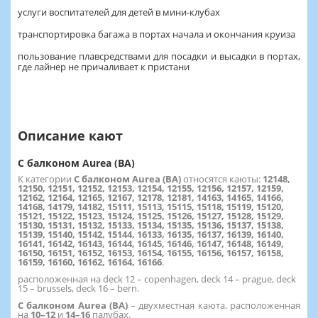
услуги воспитателей для детей в мини-клубах
транспортировка багажа в портах начала и окончания круиза
пользование плавсредствами для посадки и высадки в портах,
где лайнер не причаливает к пристани
Описание кают
С балконом Aurea (BA)
К категории
С балконом Aurea (BA)
относятся каюты:
12148,
12150, 12151, 12152, 12153, 12154, 12155, 12156, 12157, 12159,
12162, 12164, 12165, 12167, 12178, 12181, 14163, 14165, 14166,
14168, 14179, 14182, 15111, 15113, 15115, 15118, 15119, 15120,
15121, 15122, 15123, 15124, 15125, 15126, 15127, 15128, 15129,
15130, 15131, 15132, 15133, 15134, 15135, 15136, 15137, 15138,
15139, 15140, 15142, 15144, 16133, 16135, 16137, 16139, 16140,
16141, 16142, 16143, 16144, 16145, 16146, 16147, 16148, 16149,
16150, 16151, 16152, 16153, 16154, 16155, 16156, 16157, 16158,
16159, 16160, 16162, 16164, 16166
.
расположенная на deck 12 – copenhagen, deck 14 – prague, deck
15 – brussels, deck 16 – bern.
С балконом Aurea (BA)
–
двухместная каюта, расположенная
на
10–12
и
14–16
палубах.