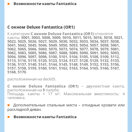
Возможности каюты Fantastica
С окном Deluxe Fantastica (OR1)
К категории
С окном Deluxe Fantastica (OR1)
относятся
каюты:
5001, 5003, 5008, 5009, 5010, 5011, 5015, 5016, 5018, 5021,
5022, 5025, 5026, 5027, 5029, 5030, 5032, 5033, 5034, 5037, 5038,
5041, 5042, 5045, 5046, 5049, 5050, 5053, 5054, 5057, 5058, 5061,
5062, 5065, 5066, 5069, 5070, 5073, 5074, 5077, 5078, 5079, 5081,
5082, 5083, 5085, 5086, 5087, 5088, 5089, 5090, 5091, 5092, 5093,
5094, 5096, 5097, 5098, 5100, 5101, 5104, 5105, 5108, 5109, 5112,
5113, 5116, 5119, 5120, 5123, 5124, 5127, 5128, 5129, 5132, 5133,
5136, 5137, 5140, 5141, 5144, 5145, 5148, 5149, 5152, 5153, 5156,
5157, 5158, 5159, 5160, 5161, 5162, 5163, 5164, 5165, 5166, 5167,
5168, 5170
.
расположенная на deck05.
С окном Deluxe Fantastica (OR1)
– двухместная каюта,
расположенная на
5
палубе.
Площадь каюты ≈ 17 м². Максимальная вместимость: 4
человека.
Дополнительные спальные места – откидные кровати или
раскладной диван.
Возможности каюты Fantastica