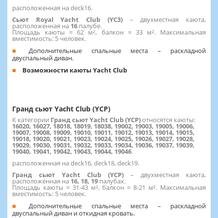
расположенная на deck16.
Сьют Royal Yacht Club (YC3)
–
двухместная каюта,
расположенная на
16
палубе.
Площадь каюты ≈ 62 м², балкон ≈ 33 м². Максимальная
вместимость: 5 человек.
Дополнительные спальные места – раскладной
двуспальный диван.
Возможности каюты Yacht Club
Гранд сьют Yacht Club (YCP)
К категории
Гранд сьют Yacht Club (YCP)
относятся каюты:
16020, 16027, 18018, 18019, 18038, 19002, 19003, 19005, 19006,
19007, 19008, 19009, 19010, 19011, 19012, 19013, 19014, 19015,
19018, 19020, 19021, 19023, 19024, 19025, 19026, 19027, 19028,
19029, 19030, 19031, 19032, 19033, 19034, 19036, 19037, 19039,
19040, 19041, 19042, 19043, 19044, 19046
.
расположенная на deck16, deck18, deck19.
Гранд сьют Yacht Club (YCP)
– двухместная каюта,
расположенная на
16,
18, 19
палубах.
Площадь каюты ≈ 31-43 м², балкон ≈ 8-21 м². Максимальная
вместимость: 5 человек.
Дополнительные спальные места – раскладной
двуспальный диван и откидная кровать.