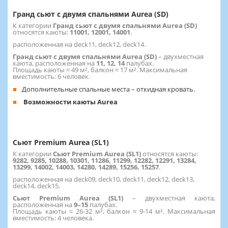
Гранд сьют с двумя спальнями Aurea (SD)
К категории
Гранд сьют с двумя спальнями Aurea (SD)
относятся каюты:
11001, 12001, 14001
.
расположенная на deck11, deck12, deck14.
Гранд сьют с двумя спальнями Aurea (SD)
– двухместная
каюта, расположенная на
11, 12, 14
палубах.
Площадь каюты ≈ 49 м², балкон ≈ 17 м². Максимальная
вместимость: 6 человек.
Дополнительные спальные места – откидная кровать.
Возможности каюты Aurea
Сьют Premium Aurea (SL1)
К категории
Сьют Premium Aurea (SL1)
относятся каюты:
9282, 9285, 10288, 10301, 11286, 11299, 12282, 12291, 13284,
13299, 14002, 14003, 14280, 14289, 15256, 15257
.
расположенная на deck09, deck10, deck11, deck12, deck13,
deck14, deck15.
Сьют Premium Aurea (SL1)
– двухместная каюта,
расположенная на
9–15
палубах.
Площадь каюты ≈ 26-32 м², балкон ≈ 9-14 м². Максимальная
вместимость: 4 человека.