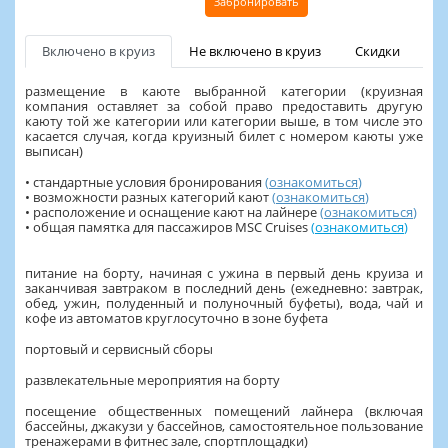
Забронировать
Включено в круиз
Не включено в круиз
Скидки
размещение в каюте выбранной категории (круизная
компания оставляет за собой право предоставить другую
каюту той же категории или категории выше, в том числе это
касается случая, когда круизный билет с номером каюты уже
выписан)
• стандартные условия бронирования
(
ознакомиться
)
• возможности разных категорий кают
(
ознакомиться
)
• расположение и оснащение кают на лайнере
(
ознакомиться
)
• общая памятка для пассажиров MSC Cruises
(
ознакомиться
)
питание на борту, начиная с ужина в первый день круиза и
заканчивая завтраком в последний день (ежедневно: завтрак,
обед, ужин, полуденный и полуночный буфеты), вода, чай и
кофе из автоматов круглосуточно в зоне буфета
портовый и сервисный сборы
развлекательные мероприятия на борту
посещение общественных помещений лайнера (включая
бассейны, джакузи у бассейнов, самостоятельное пользование
тренажерами в фитнес зале, спортплощадки)