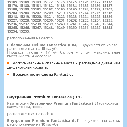
15165, 15168, 15169, 15172, 15173, 15175, 15176, 15177, 15178,
15179, 15180, 15181, 15182, 15183, 15184, 15185, 15186, 15187,
15188, 15190, 15191, 15192, 15195, 15196, 15198, 15199, 15203,
15204, 15206, 15207, 15209, 15210, 15213, 15214, 15215, 15216,
15218, 15219, 15220, 15221, 15222, 15223, 15224, 15225, 15226,
15227, 15228, 15229, 15230, 15231, 15232, 15233, 15234, 15235,
15236, 15237, 15238, 15239, 15240, 15241, 15242, 15243, 15244,
15245, 15246, 15247, 15248, 15249, 15250, 15251, 15252, 15253,
15254, 15255
.
расположенная на deck15.
С балконом Deluxe Fantastica (BR4)
– двухместная каюта ,
расположенная на
15
палубе.
Площадь каюты ≈ 17 м², балкон ≈ 5 м². Максимальная
вместимость: 4 человека.
Дополнительные спальные места – раскладной диван или
двухъярусная кровать.
Возможности каюты Fantastica
Внутренняя Premium Fantastica (IL1)
К категории
Внутренняя Premium Fantastica (IL1)
относятся
каюты:
10004, 10005
.
расположенная на deck10.
Внутренняя Premium Fantastica (IL1)
– двухместная каюта,
расположенная на
10
палубе.