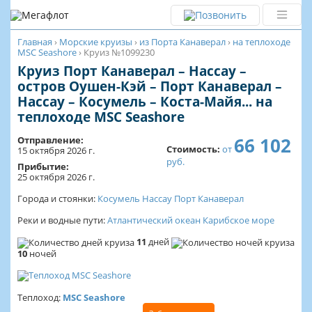
Главная
›
Морские круизы
›
из Порта Канаверал
›
на теплоходе
MSC Seashore
›
Круиз №1099230
Круиз Порт Канаверал – Нассау –
остров Оушен-Кэй – Порт Канаверал –
Нассау – Косумель – Коста-Майя... на
теплоходе MSC Seashore
66 102
Отправление:
Стоимость:
от
15 октября 2026 г.
руб.
Прибытие:
25 октября 2026 г.
Города и стоянки:
Косумель
Нассау
Порт Канаверал
Реки и водные пути:
Атлантический океан
Карибское море
11
дней
10
ночей
Теплоход:
MSC Seashore