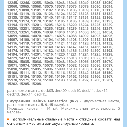
12245, 12246, 12255, 13040, 13043, 13046, 13049, 13058, 13059,
13060, 13065, 13068, 13070, 13073, 13075, 13079, 13090, 13094,
13097, 13098, 13101, 13102, 13105, 13106, 13109, 13110, 13113,
13116, 13119, 13120, 13123, 13124, 13127, 13128, 13131, 13132,
13135, 13136, 13139, 13140, 13143, 13147, 13151, 13155, 13166,
13170, 13174, 13178, 13182, 13185, 13186, 13189, 13190, 13193,
13194, 13197, 13201, 13205, 13216, 13220, 13224, 13225, 13229,
13230, 13231, 13232, 13235, 13238, 13239, 13245, 13246, 13247,
13253, 13261, 14036, 14039, 14040, 14043, 14050, 14053, 14054,
14059, 14066, 14070, 14071, 14075, 14088, 14092, 14093, 14096,
14097, 14100, 14101, 14104, 14105, 14108, 14109, 14112, 14113,
14116, 14119, 14120, 14123, 14124, 14127, 14128, 14131, 14132,
14135, 14136, 14139, 14140, 14143, 14147, 14151, 14166, 14170,
14174, 14178, 14181, 14182, 14185, 14186, 14189, 14190, 14193,
14194, 14197, 14201, 14216, 14220, 14221, 14224, 14225, 14228,
14229, 14233, 14237, 14244, 14253, 15013, 15019, 15022, 15026,
15029, 15035, 15036, 15045, 15048, 15049, 15066, 15067, 15070,
15071, 15074, 15075, 15078, 15079, 15082, 15083, 15086, 15087,
15090, 15091, 15095, 15096, 15099, 15100, 15103, 15104, 15107,
15108, 15111, 15112, 15115, 15116, 15121, 15142, 15146, 15150,
15151, 15154, 15155, 15158, 15159, 15162, 15163, 15166, 15167,
15170, 15171, 15174, 15189, 15193, 15194, 15197, 15200, 15201,
15202, 15205, 15208
.
расположенная на deck05, deck09, deck10, deck11, deck12,
deck13, deck14, deck15.
Внутренняя Deluxe Fantastica (IR2)
– двухместная каюта,
расположенная на
5, 9–15
палубах.
Площадь каюты ≈ 14 м². Максимальная вместимость: 5
человек.
Дополнительные спальные места – откидные кровати над
основными местами или двухъярусные кровати.