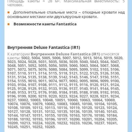
Площадь каюты ≈ 28 м². Максимальная вместимость: 5
человек.
Дополнительные спальные места – откидные кровати над
основными местами или двухъярусные кровати.
Возможности каюты Fantastica
Внутренняя Deluxe Fantastica (IR1)
К категории
Внутренняя Deluxe Fantastica (IR1)
относятся
каюты:
5002, 5004, 5005, 5006, 5007, 5012, 5013, 5014, 5019, 5020,
5023, 5024, 5028, 5031, 5035, 5036, 5039, 5040, 5043, 5044, 5047,
5048, 5051, 5052, 5055, 5056, 5059, 5060, 5063, 5064, 5067, 5068,
5071, 5072, 5075, 5076, 5080, 5084, 5095, 5099, 5102, 5103, 5106,
5107, 5110, 5111, 5114, 5115, 5118, 5121, 5122, 5125, 5126, 5130,
5131, 5134, 5135, 5138, 5139, 5142, 5143, 5146, 5147, 5150, 5151,
5154, 5155, 9010, 9011, 9074, 9077, 9092, 9095, 9096, 9099, 9100,
9103, 9104, 9107, 9108, 9111, 9112, 9115, 9116, 9120, 9121, 9124,
9125, 9128, 9129, 9132, 9133, 9136, 9137, 9140, 9141, 9144, 9145,
9149, 9153, 9172, 9176, 9180, 9184, 9185, 9188, 9189, 9192, 9193,
9196, 9199, 9200, 9219, 9220, 9223, 9224, 9227, 9228, 9231, 9234,
9237, 10002, 10003, 10048, 10051, 10060, 10063, 10064, 10069,
10074, 10076, 10079, 10082, 10083, 10085, 10100, 10104, 10105,
10108, 10109, 10112, 10113, 10116, 10119, 10120, 10123, 10124,
10127, 10128, 10131, 10132, 10135, 10136, 10139, 10140, 10143,
10144, 10147, 10151, 10155, 10159, 10163, 10176, 10180, 10184,
10188, 10192, 10193, 10196, 10197, 10200, 10201, 10204, 10205,
10209, 10213, 10224, 10228, 10232, 10233, 10236, 10237, 10241,
10245, 10251, 10252, 10265
.