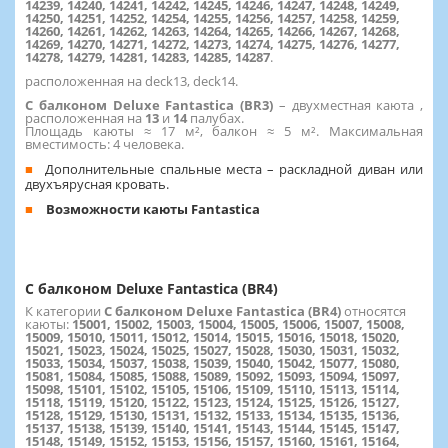
14239, 14240, 14241, 14242, 14245, 14246, 14247, 14248, 14249,
14250, 14251, 14252, 14254, 14255, 14256, 14257, 14258, 14259,
14260, 14261, 14262, 14263, 14264, 14265, 14266, 14267, 14268,
14269, 14270, 14271, 14272, 14273, 14274, 14275, 14276, 14277,
14278, 14279, 14281, 14283, 14285, 14287
.
расположенная на deck13, deck14.
С балконом Deluxe Fantastica (BR3)
– двухместная каюта ,
расположенная на
13
и
14
палубах.
Площадь каюты ≈ 17 м², балкон ≈ 5 м². Максимальная
вместимость: 4 человека.
Дополнительные спальные места – раскладной диван или
двухъярусная кровать.
Возможности каюты Fantastica
С балконом Deluxe Fantastica (BR4)
К категории
С балконом Deluxe Fantastica (BR4)
относятся
каюты:
15001, 15002, 15003, 15004, 15005, 15006, 15007, 15008,
15009, 15010, 15011, 15012, 15014, 15015, 15016, 15018, 15020,
15021, 15023, 15024, 15025, 15027, 15028, 15030, 15031, 15032,
15033, 15034, 15037, 15038, 15039, 15040, 15042, 15077, 15080,
15081, 15084, 15085, 15088, 15089, 15092, 15093, 15094, 15097,
15098, 15101, 15102, 15105, 15106, 15109, 15110, 15113, 15114,
15118, 15119, 15120, 15122, 15123, 15124, 15125, 15126, 15127,
15128, 15129, 15130, 15131, 15132, 15133, 15134, 15135, 15136,
15137, 15138, 15139, 15140, 15141, 15143, 15144, 15145, 15147,
15148, 15149, 15152, 15153, 15156, 15157, 15160, 15161, 15164,