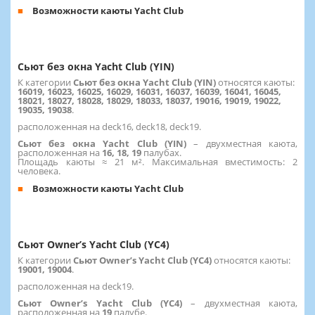
Возможности каюты Yacht Club
Сьют без окна Yacht Club (YIN)
К категории
Сьют без окна Yacht Club (YIN)
относятся каюты:
16019, 16023, 16025, 16029, 16031, 16037, 16039, 16041, 16045,
18021, 18027, 18028, 18029, 18033, 18037, 19016, 19019, 19022,
19035, 19038
.
расположенная на deck16, deck18, deck19.
Сьют без окна Yacht Club (YIN)
– двухместная каюта,
расположенная на
16, 18, 19
палубах.
Площадь каюты ≈ 21 м². Максимальная вместимость: 2
человека.
Возможности каюты Yacht Club
Сьют Owner’s Yacht Club (YC4)
К категории
Сьют Owner’s Yacht Club (YC4)
относятся каюты:
19001, 19004
.
расположенная на deck19.
Сьют Owner’s Yacht Club (YC4)
–
двухместная каюта,
расположенная на
19
палубе.