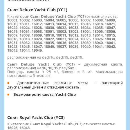
Сьют Deluxe Yacht Club (YC1)
К категории
Сьют Deluxe Yacht Club (YC1)
относятся каюты:
16001, 16002, 16003, 16004, 16005, 16006, 16007, 16008, 16009,
16010, 16011, 16012, 16013, 16014, 16015, 16016, 16018, 16021,
16022, 16024, 16028, 16030, 16032, 16033, 16034, 16035, 16047,
16049, 16051, 16053, 18001, 18002, 18003, 18004, 18005, 18006,
18007, 18008, 18009, 18010, 18011, 18012, 18013, 18014, 18015,
18016, 18018, 18020, 18022, 18023, 18024, 18025, 18026, 18030,
18031, 18032, 18034, 18035, 18036, 18038, 18039, 18040, 18041,
18043, 18045, 18047, 18049, 19037, 19039, 19040, 19041, 19042,
19043, 19044, 19046
.
расположенная на deck16, deck18, deck19.
Сьют Deluxe Yacht Club (YC1)
– двухместная каюта,
расположенная на
16,
18, 19
палубах.
Площадь каюты ≈ 25 м², балкон ≈ 8 м². Максимальная
вместимость: 5 человек.
Дополнительные спальные места – раскладной
двуспальный диван и откидная кровать.
Возможности каюты Yacht Club
Сьют Royal Yacht Club (YC3)
К категории
Сьют Royal Yacht Club (YC3)
относятся каюты:
16026, 16043
.