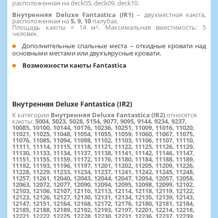
расположенная на deck05, deck09, deck10.
Внутренняя Deluxe Fantastica (IR1)
– двухместная каюта,
расположенная на
5, 9, 10
палубах.
Площадь каюты ≈ 14 м². Максимальная вместимость: 5
человек.
Дополнительные спальные места – откидные кровати над
основными местами или двухъярусные кровати.
Возможности каюты Fantastica
Внутренняя Deluxe Fantastica (IR2)
К категории
Внутренняя Deluxe Fantastica (IR2)
относятся
каюты:
5004, 5023, 5028, 5154, 9077, 9095, 9144, 9234, 9237,
10085, 10100, 10144, 10176, 10236, 10251, 11009, 11016, 11020,
11021, 11025, 11048, 11054, 11055, 11059, 11060, 11067, 11075,
11076, 11085, 11094, 11098, 11102, 11103, 11106, 11107, 11110,
11111, 11114, 11115, 11118, 11121, 11122, 11125, 11126, 11129,
11130, 11133, 11134, 11137, 11138, 11141, 11142, 11146, 11147,
11151, 11155, 11159, 11172, 11176, 11180, 11184, 11188, 11189,
11192, 11193, 11196, 11197, 11201, 11202, 11205, 11209, 11226,
11228, 11229, 11233, 11234, 11237, 11241, 11242, 11245, 11248,
11257, 11261, 12040, 12043, 12044, 12047, 12054, 12057, 12058,
12063, 12072, 12077, 12090, 12094, 12095, 12098, 12099, 12102,
12103, 12106, 12107, 12110, 12113, 12114, 12118, 12119, 12122,
12123, 12126, 12127, 12130, 12131, 12134, 12135, 12139, 12143,
12147, 12151, 12164, 12168, 12172, 12176, 12180, 12181, 12184,
12185, 12188, 12189, 12192, 12193, 12197, 12201, 12214, 12218,
12221, 12222, 12225, 12228, 12230, 12231, 12236, 12237, 12239,