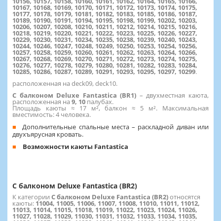
10156, 10157, 10158, 10160, 10161, 10162, 10164, 10165, 10166,
10167, 10168, 10169, 10170, 10171, 10172, 10173, 10174, 10175,
10177, 10178, 10179, 10181, 10182, 10183, 10185, 10186, 10187,
10189, 10190, 10191, 10194, 10195, 10198, 10199, 10202, 10203,
10206, 10207, 10208, 10210, 10211, 10212, 10214, 10215, 10216,
10218, 10219, 10220, 10221, 10222, 10223, 10225, 10226, 10227,
10229, 10230, 10231, 10234, 10235, 10238, 10239, 10240, 10243,
10244, 10246, 10247, 10248, 10249, 10250, 10253, 10254, 10256,
10257, 10258, 10259, 10260, 10261, 10262, 10263, 10264, 10266,
10267, 10268, 10269, 10270, 10271, 10272, 10273, 10274, 10275,
10276, 10277, 10278, 10279, 10280, 10281, 10282, 10283, 10284,
10285, 10286, 10287, 10289, 10291, 10293, 10295, 10297, 10299
.
расположенная на deck09, deck10.
С балконом Deluxe Fantastica (BR1)
– двухместная каюта,
расположенная на
9,
10
палубах.
Площадь каюты ≈ 17 м², балкон ≈ 5 м². Максимальная
вместимость: 4 человека.
Дополнительные спальные места – раскладной диван или
двухъярусная кровать.
Возможности каюты Fantastica
С балконом Deluxe Fantastica (BR2)
К категории
С балконом Deluxe Fantastica (BR2)
относятся
каюты:
11004, 11005, 11006, 11007, 11008, 11010, 11011, 11012,
11013, 11014, 11015, 11018, 11019, 11022, 11023, 11024, 11026,
11027, 11028, 11029, 11030, 11031, 11032, 11033, 11034, 11035,