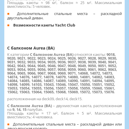
Площадь каюты ≈ 98 м², балкон ≈ 25 м². Максимальная
вместимость: 5 человек.
Дополнительные спальные места – раскладной
двуспальный диван.
Возможности каюты Yacht Club
С балконом Aurea (BA)
К категории
С балконом Aurea (BA)
относятся каюты:
9018,
9020, 9021, 9022, 9023, 9024, 9025, 9026, 9027, 9028, 9029, 9030,
9031, 9032, 9033, 9034, 9035, 9036, 9037, 9038, 9039, 9040, 9041,
9042, 9043, 9044, 9045, 9046, 9047, 9048, 9049, 9050, 9051, 9052,
9053, 9054, 9055, 9056, 9057, 9058, 9059, 9060, 9061, 9062, 9063,
9064, 9065, 9066, 9067, 9068, 9069, 9071, 14068, 14072, 14073,
14074, 14076, 14077, 14078, 14079, 14080, 14081, 14082, 14083,
14084, 14085, 14086, 14087, 14089, 14090, 14091, 14094, 14095,
14098, 14099, 14103, 15043, 15046, 15047, 15050, 15051, 15052,
15053, 15054, 15055, 15056, 15057, 15058, 15059, 15060, 15061,
15062, 15063, 15064, 15065, 15068, 15069, 15072, 15073, 15076
.
расположенная на deck09, deck14, deck15.
С балконом Aurea (BA)
–
двухместная каюта, расположенная
на
9, 14, 15
палубах.
Площадь каюты ≈ 17 м², балкон ≈ 5 м². Максимальная
вместимость: 4 человека.
Дополнительные спальные места – раскладной диван или
двухъярусная кровать.