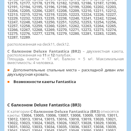
12175, 12177, 12178, 12179, 12182, 12183, 12186, 12187, 12190,
12191, 12194, 12195, 12196, 12198, 12199, 12200, 12202, 12203,
12204, 12205, 12206, 12207, 12208, 12209, 12210, 12211, 12212,
12213, 12215, 12216, 12219, 12220, 12223, 12224, 12226, 12227,
12229, 12232, 12233, 12235, 12238, 12240, 12241, 12242, 12244,
12247, 12248, 12249, 12250, 12251, 12252, 12253, 12254, 12256,
12257, 12258, 12259, 12260, 12261, 12262, 12263, 12264, 12265,
12266, 12267, 12268, 12269, 12270, 12271, 12272, 12273, 12274,
12275, 12276, 12277, 12278, 12279, 12280, 12281, 12283, 12285,
12287, 12289
.
расположенная на deck11, deck12.
С балконом Deluxe Fantastica (BR2)
–
двухместная каюта,
расположенная на
11
и
12
палубах.
Площадь каюты ≈ 17 м², балкон ≈ 5 м². Максимальная
вместимость: 4 человека.
Дополнительные спальные места – раскладной диван или
двухъярусная кровать.
Возможности каюты Fantastica
С балконом Deluxe Fantastica (BR3)
К категории
С балконом Deluxe Fantastica (BR3)
относятся
каюты:
13004, 13005, 13006, 13007, 13008, 13009, 13010, 13011,
13012, 13013, 13014, 13015, 13016, 13018, 13019, 13020, 13021,
13022, 13023, 13024, 13025, 13026, 13027, 13028, 13029, 13030,
13031, 13032, 13033, 13034, 13035, 13036, 13037, 13038, 13039,
13041, 13042, 13044, 13045, 13047, 13048, 13050, 13051, 13052,