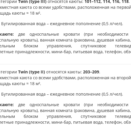
атегории
Twin (type III)
относятся каюты:
101–112, 114, 116, 118
.
хместная каюта со всеми удобствами, расположенная на первой
щадь каюты ≈ 18 м².
Бутилированная вода – ежедневное пополнение (0,5 л/чел).
каюте:
две односпальные кровати (при необходимости
спальную кровать), ванная комната (раковина, душевая кабина,
дельным блоком управления, спутниковое телеви
летные принадлежности, мини-бар, питьевая вода, телефон, обз
атегории
Twin (type II)
относятся каюты:
203–209
.
хместная каюта со всеми удобствами, расположенная на второй
щадь каюты ≈ 18 м².
Бутилированная вода – ежедневное пополнение (0,5 л/чел).
каюте:
две односпальные кровати (при необходимости
спальную кровать), ванная комната (раковина, душевая кабина,
дельным блоком управления, спутниковое телеви
летные принадлежности, мини-бар, питьевая вода, телефон, обз