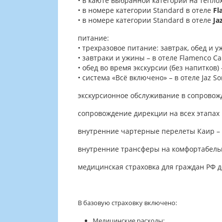
• в каюте выбранной категории на тепло
• в номере категории Standard в отеле
Fl
• в номере категории Standard в отеле
Ja
питание:
• трехразовое питание: завтрак, обед и 
• завтраки и ужины – в отеле Flamenco Cai
• обед во время экскурсии (без напитков
• система «Всё включено» – в отеле Jaz S
экскурсионное обслуживание в сопровож
сопровождение дирекции на всех этапах
внутренние чартерные перелеты Каир – Ас
внутренние трансферы на комфортабель
медицинская страховка для граждан РФ 
В базовую страховку включено:
Медицинские расходы;