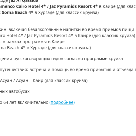
ходе
Jaz Al Qassida
amenco Cairo Hotel 4*
/
Jaz Pyramids Resort 4*
в Каире (для клас
z Soma Beach 4*
в Хургаде (для классик-круиза)
ужин, включая безалкогольные напитки во время приёмов пищи – 
ro Hotel 4* / Jaz Pyramids Resort 4* в Каире (для классик-круиза)
) – в рамках программы в Каире
oma Beach 4* в Хургаде (для классик-круиза)
дении русскоговорящих гидов согласно программе круиза
 путешествия: встреча и помощь во время прибытия и отъезда
уан / Асуан – Каир (для классик-круиза)
ных автобусах
до 64 лет включительно
(
подробнее
)