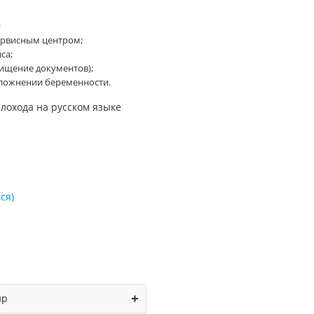
;
ервисным центром;
са;
хищение документов);
ложнении беременности.
лохода на русском языке
ся
)
+
ир