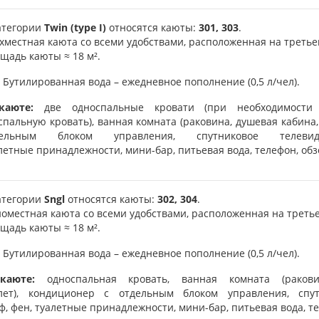
атегории
Twin (type I)
относятся каюты:
301, 303
.
хместная каюта со всеми удобствами, расположенная на третье
щадь каюты ≈ 18 м².
Бутилированная вода – ежедневное пополнение (0,5 л/чел).
каюте:
две односпальные кровати (при необходимости
спальную кровать), ванная комната (раковина, душевая кабина,
дельным блоком управления, спутниковое телеви
летные принадлежности, мини-бар, питьевая вода, телефон, обз
атегории
Sngl
относятся каюты:
302, 304
.
оместная каюта со всеми удобствами, расположенная на третье
щадь каюты ≈ 18 м².
Бутилированная вода – ежедневное пополнение (0,5 л/чел).
каюте:
односпальная кровать, ванная комната (ракови
лет), кондиционер с отдельным блоком управления, спут
ф, фен, туалетные принадлежности, мини-бар, питьевая вода, те