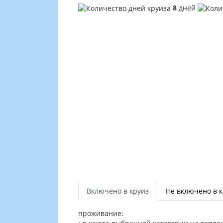
8
дней
Включено в круиз
Не включено в 
проживание: