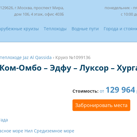
129626, г.Москва, проспект Мира,
понедельник - п
дом 106, 4 этаж, офис 403Б
с 10:00 д
арубежные круизы
Теплоходы
Водные пути
Города и стоян
 теплоходе Jaz Al Qassida
›
Круиз №1099136
 Ком-Омбо – Эдфу – Луксор – Хург
129 964
Стоимость:
от
Забронировать места
гада
асное море
Нил
Средиземное море