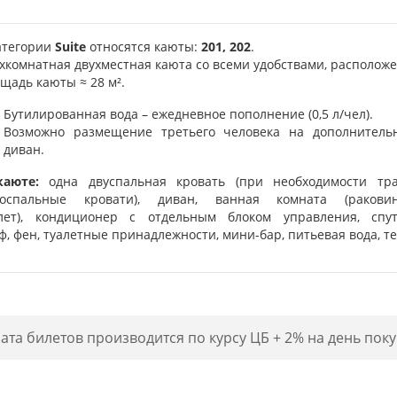
атегории
Suite
относятся каюты:
201, 202
.
хкомнатная двухместная каюта со всеми удобствами, расположе
щадь каюты ≈ 28 м².
Бутилированная вода – ежедневное пополнение (0,5 л/чел).
Возможно размещение третьего человека на дополнитель
диван.
каюте:
одна двуспальная кровать (при необходимости тр
носпальные кровати), диван, ванная комната (ракови
лет), кондиционер с отдельным блоком управления, спут
ф, фен, туалетные принадлежности, мини-бар, питьевая вода, те
ата билетов производится по курсу ЦБ + 2% на день поку