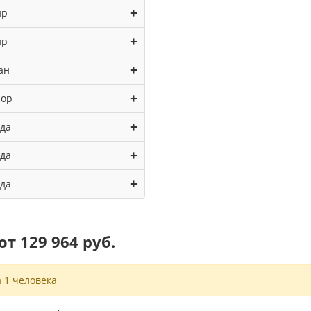
+
ир
+
ир
+
ан
+
сор
+
ада
+
ада
+
ада
т 129 964 руб.
 1 человека