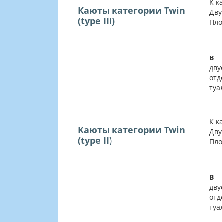
К к
Каюты категории Twin
Дву
(type III)
Пло
В 
дву
от
туа
К к
Каюты категории Twin
Дву
(type II)
Пло
В 
дву
от
туа