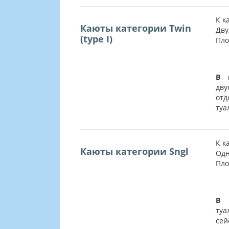
К к
Каюты категории Twin
Дву
(type I)
Пло
В 
дву
от
туа
К к
Каюты категории Sngl
Одн
Пло
В 
туа
сей