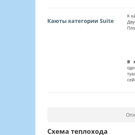
К к
Каюты категории Suite
Дву
Пло
В 
од
туа
сей
Опл
Схема теплохода