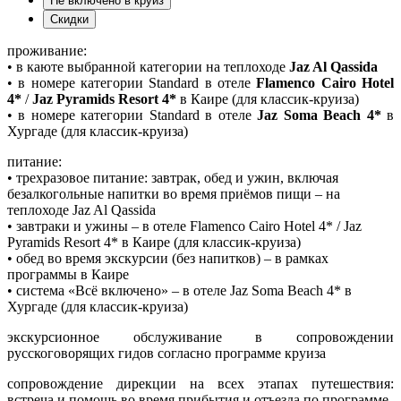
Не включено в круиз
Скидки
проживание:
• в каюте выбранной категории на теплоходе
Jaz Al Qassida
• в номере категории Standard в отеле
Flamenco Cairo Hotel
4*
/
Jaz Pyramids Resort 4*
в Каире (для классик-круиза)
• в номере категории Standard в отеле
Jaz Soma Beach 4*
в
Хургаде (для классик-круиза)
питание:
• трехразовое питание: завтрак, обед и ужин, включая
безалкогольные напитки во время приёмов пищи – на
теплоходе Jaz Al Qassida
• завтраки и ужины – в отеле Flamenco Cairo Hotel 4* / Jaz
Pyramids Resort 4* в Каире (для классик-круиза)
• обед во время экскурсии (без напитков) – в рамках
программы в Каире
• система «Всё включено» – в отеле Jaz Soma Beach 4* в
Хургаде (для классик-круиза)
экскурсионное обслуживание в сопровождении
русскоговорящих гидов согласно программе круиза
сопровождение дирекции на всех этапах путешествия:
встреча и помощь во время прибытия и отъезда по программе