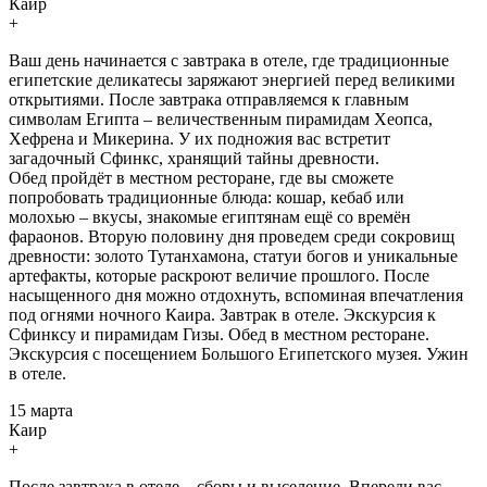
Каир
+
Ваш день начинается с завтрака в отеле, где традиционные
египетские деликатесы заряжают энергией перед великими
открытиями. После завтрака отправляемся к главным
символам Египта – величественным пирамидам Хеопса,
Хефрена и Микерина. У их подножия вас встретит
загадочный Сфинкс, хранящий тайны древности.
Обед пройдёт в местном ресторане, где вы сможете
попробовать традиционные блюда: кошар, кебаб или
молохью – вкусы, знакомые египтянам ещё со времён
фараонов. Вторую половину дня проведем среди сокровищ
древности: золото Тутанхамона, статуи богов и уникальные
артефакты, которые раскроют величие прошлого. После
насыщенного дня можно отдохнуть, вспоминая впечатления
под огнями ночного Каира. Завтрак в отеле. Экскурсия к
Сфинксу и пирамидам Гизы. Обед в местном ресторане.
Экскурсия с посещением Большого Египетского музея. Ужин
в отеле.
15 марта
Каир
+
После завтрака в отеле – сборы и выселение. Впереди вас