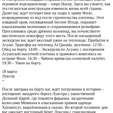
огромное водохранилище – озеро Насер. Здесь вы узнаете, как
эта гигантская конструкция изменила жизнь всей страны.
Далее вас ждет путешествие на лодке к храму Филе,
возрожденному из вод после строительства плотины. Этот
изящный храм, посвященный богине Исиде, поражает
изысканными колоннами и сохранившимися рельефами.
Прогуливаясь среди древних колоннад, вы почувствуете
мистическую атмосферу этого места. После насыщенной
экскурсии вас ждет вкусный ужин на теплоходе. Прибытие в
Асуан. Трансфер на теплоход Al Qassida, заселение. 12:30 –
Обед на борту. 14:00 – Экскурсия по Асуану с посещением
Асуанской высотной плотины и храмового комплекса на
острове Филе. 16:30 – Чайное время (на солнечной палубе).
19:30 – Ужин на борту.
18 марта
Луксор
+
После завтрака на борту вас ждёт погружение в историю –
посещение западного берега Луксора с таинственной
Долиной Царей, где покоятся фараоны, загадочными
колоссами Мемнона и изысканным храмом царицы
Хатшепсут, вырубленным в скалах. Во второй половине дня
вас ожидает восточный берег Луксора с грандиозным