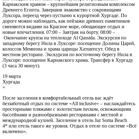
Карнакским храмом – крупнейшим религиозным комплексом
Древнего Египта. Завершив знакомство с сокровищами
Луксора, переезд через пустыню к курортной Хургаде. По
дороге можно наблюдать, как пейзажи древних памятников
сменяются видами на Красное море, обещающее отдых и
новые впечатления. 07:00 – Завтрак на борту. 08:00 –
Окончание круиза на теплоходе Al Qassida. Экскурсия по
западному берегу Нила в Луксоре: посещение Долины Царей,
колоссов Мемнона и храма царицы Хатшепсут. Обед в
местном ресторане. Экскурсия по восточному берегу Нила в
Луксоре: посещение Карнакского храма. Трансфер в Хургаду
(3 часа 30 минут).
19 марта
Хургада
+
После заселения в комфортабельный отель вас ждёт
беззаботный отдых по системе «All inclusive» – наслаждайтесь
просторными пляжами с золотистым песком, освежающими
бассейнами и разнообразными ресторанами с местной и
международной кухней. Заселение в отель Jaz Soma Beach
4* или отель такого же уровня. Отдых в отеле по системе «Всё
включено».