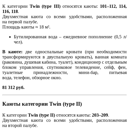
К категории
Twin (type III)
относятся каюты:
101–112, 114,
116, 118
.
Двухместная каюта со всеми удобствами, расположенная
на первой палубе.
Площадь каюты ≈ 18 м².
Бутилированная вода – ежедневное пополнение (0,5 л/
чел).
В каюте:
две односпальные кровати (при необходимости
трансформируются в двуспальную кровать), ванная комната
(раковина, душевая кабина, туалет), кондиционер с отдельным
блоком управления, спутниковое телевидение, сейф, фен,
туалетные принадлежности, мини-бар, питьевая
вода, телефон, обзорное окно.
81 312 руб.
Каюты категории Twin (type II)
К категории
Twin (type II)
относятся каюты:
203–209
.
Двухместная каюта со всеми удобствами, расположенная
на второй палубе.