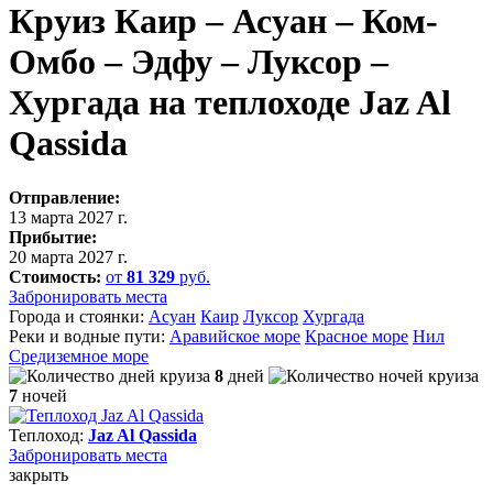
Круиз Каир – Асуан – Ком-
Омбо – Эдфу – Луксор –
Хургада на теплоходе Jaz Al
Qassida
Отправление:
13 марта 2027 г.
Прибытие:
20 марта 2027 г.
Стоимость:
от
81 329
руб.
Забронировать места
Города и стоянки:
Асуан
Каир
Луксор
Хургада
Реки и водные пути:
Аравийское море
Красное море
Нил
Средиземное море
8
дней
7
ночей
Теплоход:
Jaz Al Qassida
Забронировать
места
закрыть