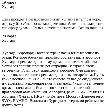
19 марта
Хургада
+
День пройдёт в беззаботном ритме: купание в тёплом море,
отдых у бассейна с освежающими коктейлями и наслаждение
спа-процедурами. Отдых в отеле по системе «Всё включено».
20 марта
Хургада
+
Хургада, Аэропорт, После завтрака вас ждёт выселение из
отеля. Комфортабельный трансфер доставит вас в аэропорт
Хургады к рекомендованному времени вылета, чтобы вы
могли без спешки пройти регистрацию. Завтрак в отеле,
выселение. Групповой трансфер в аэропорт Хургады для
туристов, вылетающих рекомендованным авиарейсом. Пусть
яркие воспоминания о Египте согревают вас до следующего
путешествия! Рекомендованный авиарейс:*наличие и точное
время вылета авиарейса – в соответствии с полетной
программой авиакомпаний. Аэрофлот, рейс SU-423: вылет из
Хургады (Хургада, HRG), прибытие в Москву (Шереметьево,
SVO). ВАЖНО! Вылеты из Хургады чартерными рейсами не
допускаются.