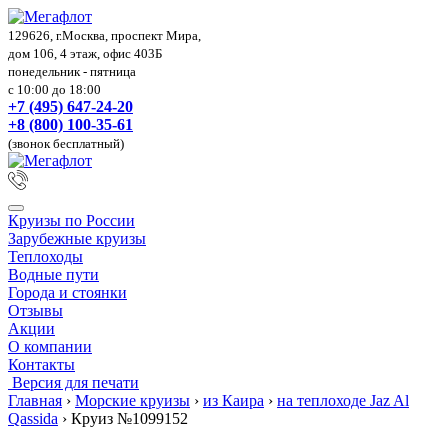
129626, г.Москва, проспект Мира,
дом 106, 4 этаж, офис 403Б
понедельник - пятница
с 10:00 до 18:00
+7 (495) 647-24-20
+8 (800) 100-35-61
(звонок бесплатный)
Круизы по России
Зарубежные круизы
Теплоходы
Водные пути
Города и стоянки
Отзывы
Акции
О компании
Контакты
Версия для печати
Главная
›
Морские круизы
›
из Каира
›
на теплоходе Jaz Al
Qassida
›
Круиз №1099152