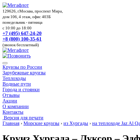
129626, г.Москва, проспект Мира,
дом 106, 4 этаж, офис 403Б
понедельник - пятница
с 10:00 до 18:00
+7 (495) 647-24-20
+8 (800) 100-35-61
(звонок бесплатный)
Круизы по России
Зарубежные круизы
Теплоходы
Водные пути
Города и стоянки
Отзывы
Акции
О компании
Контакты
Версия для печати
Главная
›
Морские круизы
›
из Хургады
›
на теплоходе Jaz Al Qa
Круиз Хургада – Луксор – Эдф