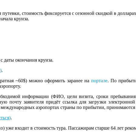
путевки, стоимость фиксируется с сезонной скидкой в долларах
начала круиза.
с даты окончания круиза.
)
.
кратная ~60$) можно оформить заранее на
портале
. По прибыти
аэропорту.
обходимой информации (ФИО, цели визита, сроки пребывания
ную почту заявителя придёт ссылка для загрузки электронно
в международных аэропортах страны по прибытии, принимаются 
ться
)
.
о) уже входит в стоимость тура. Пассажирам старше 64 лет рек