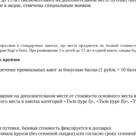
е в акции, отмечены специальным значком.
зрослым в стандартных каютах, где места продаются по полной стоимости
ии Sngl и Suite. При размещении 2-х детей до 15 лет в одной каюте, скидка б
х круизов
тение премиальных кают за бонусные баллы (1 рубль = 10 балло
ещение на дополнительном месте от стоимости основного места в
 места в каютах категорий «Twin (type I)», «Twin (type II)», «T
путевки, базовая стоимость фиксируется в долларах.
ачала круиза (без сезонной скидки) или согласно сроку сезонной