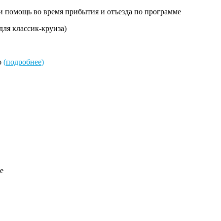
 и помощь во время прибытия и отъезда по программе
для классик-круиза)
о
(
подробнее
)
е