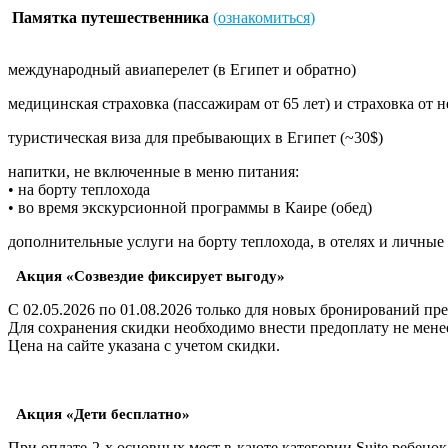
Памятка путешественника
(
ознакомиться
)
международный авиаперелет (в Египет и обратно)
медицинская страховка (пассажирам от 65 лет) и страховка от 
туристическая виза для пребывающих в Египет (~30$)
напитки, не включенные в меню питания:
• на борту теплохода
• во время экскурсионной программы в Каире (обед)
дополнительные услуги на борту теплохода, в отелях и личные
Акция «Созвездие фиксирует выгоду»
С 02.05.2026 по 01.08.2026 только для новых бронирований пре
Для сохранения скидки необходимо внести предоплату не менее
Цена на сайте указана с учетом скидки.
Акция «Дети бесплатно»
При оплате 2-х основных мест в каюте категории Suite ребено