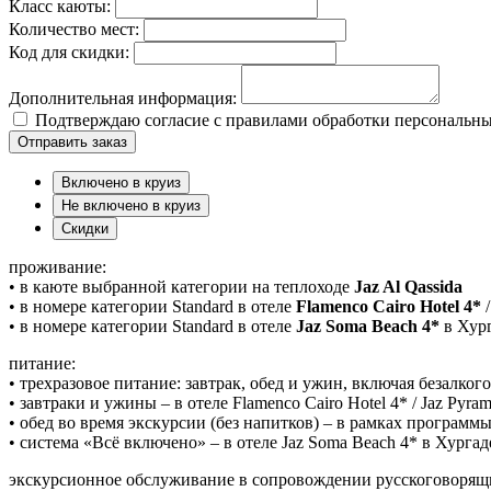
Класс каюты:
Количество мест:
Код для скидки:
Дополнительная информация:
Подтверждаю согласие с правилами обработки персональн
Отправить заказ
Включено в круиз
Не включено в круиз
Скидки
проживание:
• в каюте выбранной категории на теплоходе
Jaz Al Qassida
• в номере категории Standard в отеле
Flamenco Cairo Hotel 4*
• в номере категории Standard в отеле
Jaz Soma Beach 4*
в Хург
питание:
• трехразовое питание: завтрак, обед и ужин, включая безалког
• завтраки и ужины – в отеле Flamenco Cairo Hotel 4* / Jaz Pyram
• обед во время экскурсии (без напитков) – в рамках программ
• система «Всё включено» – в отеле Jaz Soma Beach 4* в Хургад
экскурсионное обслуживание в сопровождении русскоговорящи