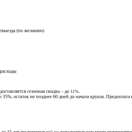
невыезда (по желанию)
 расходы
доставляется сезонная скидка – до
.
11%
 35%, остаток не позднее 60 дней до начала круиза. Предоплата 
к до 15 лет (включительно) на дополнительном месте путешеств