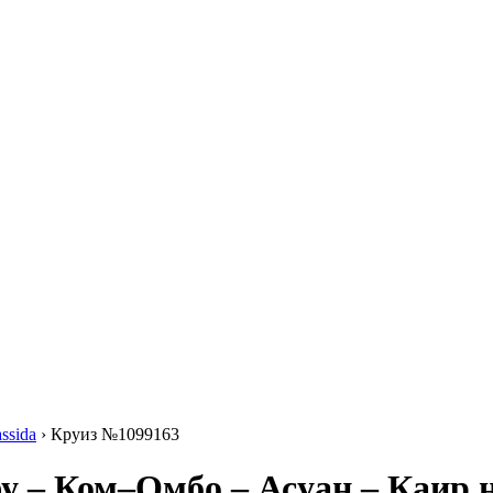
ssida
›
Круиз №1099163
у – Ком–Омбо – Асуан – Каир на