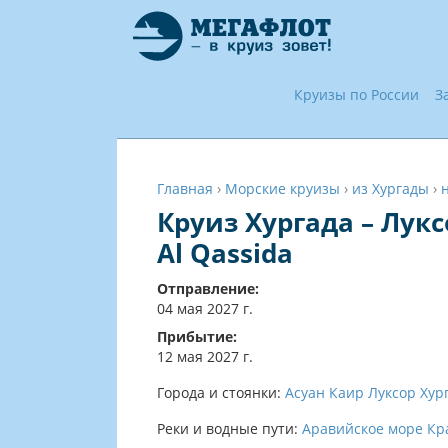
Круизы по России
З
Главная
›
Морские круизы
›
из Хургады
›
Круиз Хургада – Лукс
Al Qassida
Отправление:
04 мая 2027 г.
Прибытие:
12 мая 2027 г.
Города и стоянки:
Асуан
Каир
Луксор
Хур
Реки и водные пути:
Аравийское море
Кр