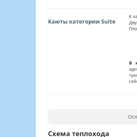
К к
Каюты категории Suite
Дву
Пло
В 
од
туа
сей
Опл
Схема теплохода