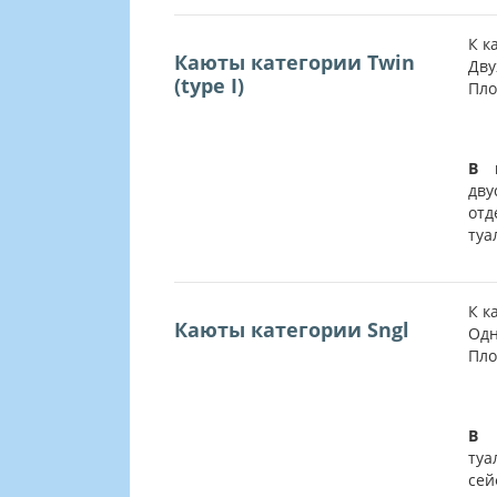
К к
Каюты категории Twin
Дву
(type I)
Пло
В 
дву
от
туа
К к
Каюты категории Sngl
Одн
Пло
В 
туа
сей