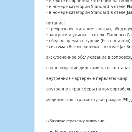
• в каюте выбранной категории на тепло
• в номере категории Standard в отеле
Fl
• в номере категории Standard в отеле
Ja
питание:
• трехразовое питание: завтрак, обед и 
• завтраки и ужины – в отеле Flamenco Cai
• обед во время экскурсии (без напитков
• система «Всё включено» – в отеле Jaz S
экскурсионное обслуживание в сопровож
сопровождение дирекции на всех этапах
внутренние чартерные перелеты Каир – Ас
внутренние трансферы на комфортабель
медицинская страховка для граждан РФ 
В базовую страховку включено:
Медицинские расходы;