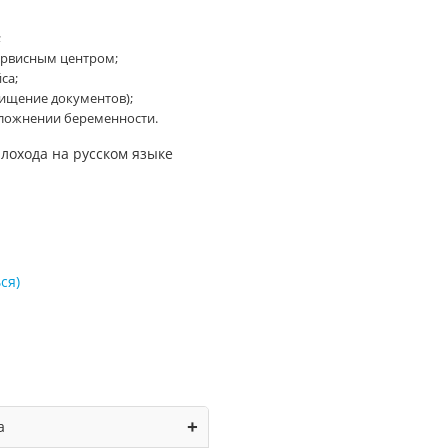
;
ервисным центром;
са;
хищение документов);
ложнении беременности.
лохода на русском языке
ся
)
+
а