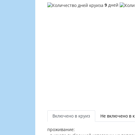
9
дней
Включено в круиз
Не включено в 
проживание: