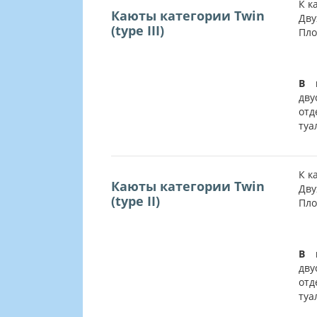
К к
Каюты категории Twin
Дву
(type III)
Пло
В 
дву
от
туа
К к
Каюты категории Twin
Дву
(type II)
Пло
В 
дву
от
туа