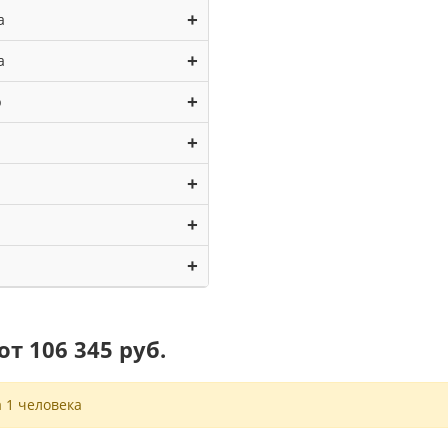
+
а
+
а
+
р
+
+
+
+
т 106 345 руб.
 1 человека