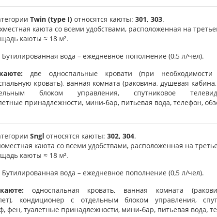
атегории
Twin (type I)
относятся каюты:
301, 303
.
хместная каюта со всеми удобствами, расположенная на третье
щадь каюты ≈ 18 м².
Бутилированная вода – ежедневное пополнение (0,5 л/чел).
каюте:
две односпальные кровати (при необходимости
спальную кровать), ванная комната (раковина, душевая кабина,
дельным блоком управления, спутниковое телеви
летные принадлежности, мини-бар, питьевая вода, телефон, обз
атегории
Sngl
относятся каюты:
302, 304
.
оместная каюта со всеми удобствами, расположенная на третье
щадь каюты ≈ 18 м².
Бутилированная вода – ежедневное пополнение (0,5 л/чел).
каюте:
односпальная кровать, ванная комната (ракови
лет), кондиционер с отдельным блоком управления, спут
ф, фен, туалетные принадлежности, мини-бар, питьевая вода, те