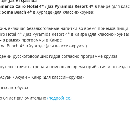
ходе
Jaz Al Qassida
amenco Cairo Hotel 4*
/
Jaz Pyramids Resort 4*
в Каире (для клас
z Soma Beach 4*
в Хургаде (для классик-круиза)
ужин, включая безалкогольные напитки во время приёмов пищи – 
ro Hotel 4* / Jaz Pyramids Resort 4* в Каире (для классик-круиза)
) – в рамках программы в Каире
oma Beach 4* в Хургаде (для классик-круиза)
дении русскоговорящих гидов согласно программе круиза
 путешествия: встреча и помощь во время прибытия и отъезда
уан / Асуан – Каир (для классик-круиза)
ных автобусах
до 64 лет включительно
(
подробнее
)