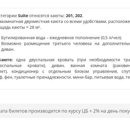
атегории
Suite
относятся каюты:
201, 202
.
хкомнатная двухместная каюта со всеми удобствами, расположе
щадь каюты ≈ 28 м².
Бутилированная вода – ежедневное пополнение (0,5 л/чел).
Возможно размещение третьего человека на дополнитель
диван.
каюте:
одна двуспальная кровать (при необходимости тр
носпальные кровати), диван, ванная комната (ракови
лет), кондиционер с отдельным блоком управления, спут
ф, фен, туалетные принадлежности, мини-бар, питьевая вода, те
ата билетов производится по курсу ЦБ + 2% на день поку