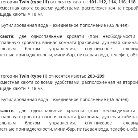
атегории
Twin (type III)
относятся каюты:
101–112, 114, 116, 118
.
хместная каюта со всеми удобствами, расположенная на первой
щадь каюты ≈ 18 м².
Бутилированная вода – ежедневное пополнение (0,5 л/чел).
каюте:
две односпальные кровати (при необходимости
спальную кровать), ванная комната (раковина, душевая кабина,
дельным блоком управления, спутниковое телеви
летные принадлежности, мини-бар, питьевая вода, телефон, обз
атегории
Twin (type II)
относятся каюты:
203–209
.
хместная каюта со всеми удобствами, расположенная на второй
щадь каюты ≈ 18 м².
Бутилированная вода – ежедневное пополнение (0,5 л/чел).
каюте:
две односпальные кровати (при необходимости
спальную кровать), ванная комната (раковина, душевая кабина,
дельным блоком управления, спутниковое телеви
летные принадлежности, мини-бар, питьевая вода, телефон, обз