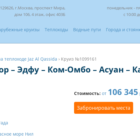
129626, г.Москва, проспект Мира,
понедельник - п
дом 106, 4 этаж, офис 403Б
с 10:00 д
арубежные круизы
Теплоходы
Водные пути
Города и стоян
на теплоходе Jaz Al Qassida
›
Круиз №1099161
ор – Эдфу – Ком-Омбо – Асуан – К
106 345
Стоимость:
от
Забронировать места
гада
асное море
Нил