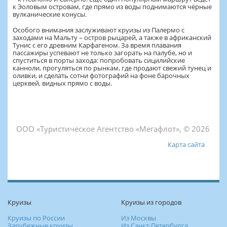
к Эоловым островам, где прямо из воды поднимаются чёрные
вулканические конусы.
Особого внимания заслуживают круизы из Палермо с
заходами на Мальту – остров рыцарей, а также в африканский
Тунис с его древним Карфагеном. За время плавания
пассажиры успевают не только загорать на палубе, но и
спуститься в порты захода: попробовать сицилийские
канноли, прогуляться по рынкам, где продают свежий тунец и
оливки, и сделать сотни фотографий на фоне барочных
церквей, видных прямо с воды.
ООО «Туристическое Агентство «Мегафлот», © 2026
Карта сайта
Круизы
Круизы из городов
Круизы по России
Из Москвы
Зарубежные круизы
Из Санкт-Петербурга