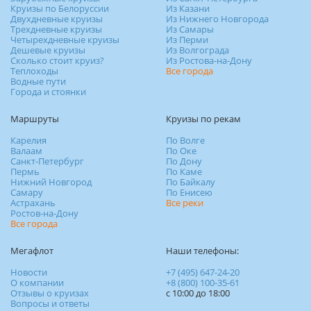
Круизы по Белоруссии
Из Казани
Двухдневные круизы
Из Нижнего Новгорода
Трехдневные круизы
Из Самары
Четырехдневные круизы
Из Перми
Дешевые круизы
Из Волгограда
Сколько стоит круиз?
Из Ростова-на-Дону
Теплоходы
Все города
Водные пути
Города и стоянки
Маршруты
Круизы по рекам
Карелия
По Волге
Валаам
По Оке
Санкт-Петербург
По Дону
Пермь
По Каме
Нижний Новгород
По Байкалу
Самару
По Енисею
Астрахань
Все реки
Ростов-на-Дону
Все города
Мегафлот
Наши телефоны:
Новости
+7 (495) 647-24-20
О компании
+8 (800) 100-35-61
Отзывы о круизах
c 10:00 до 18:00
Вопросы и ответы