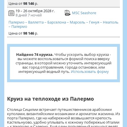
Цена
от
98 146
р.
19 – 26 октября 2028 г.
MSC Seashore
8 дней
7 ночей
Палермо – Валлетта – Барселона – Марсель – Генуя – Неаполь
– Палермо
Цена
от
98 146
р.
Найдено 74 круиза.
Чтобы ускорить выбор круиза -
вы можете воспользоваться формой поиска вверху
страницы, в которой можно уточнить интересующий
вас город отправления, города остановки, или
интересующий водный путь.
Использовать форму
Круиз на теплоходе из Палермо
Столица Сицилии встречает путешественников арабскими
куполами, византийскими мозаиками и ароматом жасмина. Из
порта Палермо, где на набережной возвышается крепость
Кастельнуово, удобно уплывать к южному побережью Италии
– к Неаполю и Салерно. Ещё один популярный маршрут ведёт