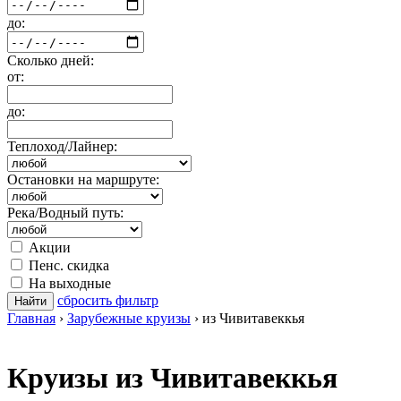
до:
Сколько дней:
от:
до:
Теплоход/Лайнер:
Остановки на маршруте:
Река/Водный путь:
Акции
Пенс. скидка
На выходные
сбросить фильтр
Найти
Главная
›
Зарубежные круизы
›
из Чивитавеккья
Круизы из Чивитавеккья