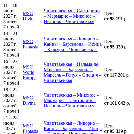
11 – 18
июня
Чивитавеккья – Санторини
MSC
Цена
2027 г.
– Мармарис – Миконос –
Divina
от
98 191
р.
8 дней
Неаполь – Чивитавеккья
7 ночей
14 – 21
июня
Чивитавеккья – Ливорно –
MSC
Цена
2027 г.
Канны – Барселона – Ибица
Fantasia
от
95 339
р.
8 дней
– Кальяри – Чивитавеккья
7 ночей
16 – 23
Чивитавеккья – Пальма-де-
июня
MSC
Мальорка – Барселона –
Цена
2027 г.
World
Марсель – Генуя – Специя –
от
117 201
р.
8 дней
Europa
Чивитавеккья
7 ночей
18 – 25
июня
Чивитавеккья – Миконос –
MSC
Цена
2027 г.
Мармарис – Санторини –
Divina
от
101 042
р.
8 дней
Неаполь – Чивитавеккья
7 ночей
21 – 28
июня
Чивитавеккья – Ливорно –
MSC
Цена
2027 г.
Канны – Барселона – Ибица
Fantasia
от
95 339
р.
8 дней
– Кальяри – Чивитавеккья