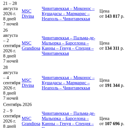
21 – 28
августа
Чивитавеккья – Миконос –
MSC
Цена
2026 г.
Кушадасы – Мармарис –
Divina
от
143 817
р.
8 дней
Неаполь – Чивитавеккья
7 ночей
26
августа
Чивитавеккья – Пальма-де-
– 2
MSC
Мальорка – Барселона –
Цена
сентября
Grandiosa
Канны – Генуя – Специя –
от
134 311
р.
2026 г.
Чивитавеккья
8 дней
7 ночей
28
августа
– 4
Чивитавеккья – Миконос –
MSC
Цена
сентября
Кушадасы – Мармарис –
Divina
от
191 344
р.
2026 г.
Неаполь – Чивитавеккья
8 дней
7 ночей
Сентябрь 2026
2 – 9
Чивитавеккья – Пальма-де-
сентября
MSC
Мальорка – Барселона –
Цена
2026 г.
Grandiosa
Канны – Генуя – Специя –
от
107 696
р.
8 дней