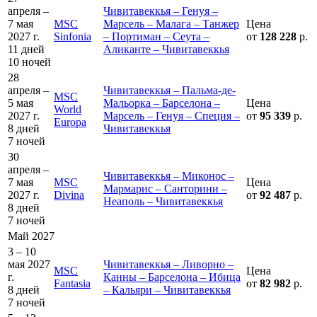
апреля –
Чивитавеккья – Генуя –
7 мая
MSC
Марсель – Малага – Танжер
Цена
2027 г.
Sinfonia
– Портиман – Сеута –
от
128 228
р.
11 дней
Аликанте – Чивитавеккья
10 ночей
28
апреля –
Чивитавеккья – Пальма-де-
MSC
5 мая
Мальорка – Барселона –
Цена
World
2027 г.
Марсель – Генуя – Специя –
от
95 339
р.
Europa
8 дней
Чивитавеккья
7 ночей
30
апреля –
Чивитавеккья – Миконос –
7 мая
MSC
Цена
Мармарис – Санторини –
2027 г.
Divina
от
92 487
р.
Неаполь – Чивитавеккья
8 дней
7 ночей
Май 2027
3 – 10
мая 2027
Чивитавеккья – Ливорно –
MSC
Цена
г.
Канны – Барселона – Ибица
Fantasia
от
82 982
р.
8 дней
– Кальяри – Чивитавеккья
7 ночей