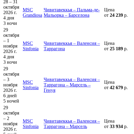
28 – 31
октября
MSC
Чивитавеккья – Пальма-де-
Цена
2026 г.
Grandiosa
Мальорка – Барселона
от
24 239
р.
4 дня
3 ночи
29
октября
– 1
MSC
Чивитавеккья – Валенсия –
Цена
ноября
Sinfonia
Таррагона
от
25 189
р.
2026 г.
4 дня
3 ночи
29
октября
– 3
Чивитавеккья – Валенсия –
MSC
Цена
ноября
Таррагона – Марсель –
Sinfonia
от
42 679
р.
2026 г.
Генуя
6 дней
5 ночей
29
октября
– 2
MSC
Чивитавеккья – Валенсия –
Цена
ноября
Sinfonia
Таррагона – Марсель
от
33 934
р.
2026 г.