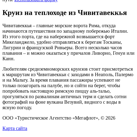
Круиз на теплоходе из Чивитавеккья
Чивитавеккья – главные морские ворота Рима, откуда
начинаются путешествия по западному побережью Италии.
Из этого порта, где на набережной возвышается форт
Микеланджело, удобно отправляться к берегам Тосканы,
Лигурии и французской Ривьеры. Всего несколько часов
плавания – и можно оказаться у причалов Ливорно, Генуи или
Канн.
Любителям средиземноморских круизов стоит присмотреться
к маршрутам из Чивитавеккьи с заходами в Неаполь, Палермо
и на Мальту. За время плавания пассажиры успевают не
только позагорать на палубе, но и сойти на берег, чтобы
попробовать настоящую римскую пиццу аль-тальо,
прогуляться по развалинам античных терм и сделать сотни
фотографий на фоне вулкана Везувий, видного с воды в
ясную погоду.
ООО «Туристическое Агентство «Мегафлот», © 2026
Карта сайта