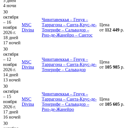
5 дней
4 ночи
30
октября
Чивитавеккья – Генуя –
– 16
MSC
Таррагона – Санта-Крус-де-
Цена
ноября
Divina
Тенерифе – Сальвадор –
от
112 449
р.
2026 г.
Рио-де-Жанейро – Сантос
18 дней
17 ночей
30
октября
– 12
Чивитавеккья – Генуя –
MSC
Цена
ноября
Таррагона – Санта-Крус-де-
Divina
от
105 985
р.
2026 г.
Тенерифе – Сальвадор
14 дней
13 ночей
30
октября
Чивитавеккья – Генуя –
– 15
MSC
Таррагона – Санта-Крус-де-
Цена
ноября
Divina
Тенерифе – Сальвадор –
от
105 605
р.
2026 г.
Рио-де-Жанейро
17 дней
16 ночей
30