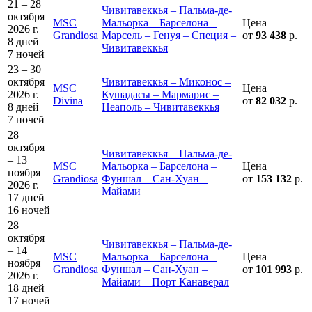
21 – 28
Чивитавеккья – Пальма-де-
октября
MSC
Мальорка – Барселона –
Цена
2026 г.
Grandiosa
Марсель – Генуя – Специя –
от
93 438
р.
8 дней
Чивитавеккья
7 ночей
23 – 30
октября
Чивитавеккья – Миконос –
MSC
Цена
2026 г.
Кушадасы – Мармарис –
Divina
от
82 032
р.
8 дней
Неаполь – Чивитавеккья
7 ночей
28
октября
Чивитавеккья – Пальма-де-
– 13
MSC
Мальорка – Барселона –
Цена
ноября
Grandiosa
Фуншал – Сан-Хуан –
от
153 132
р.
2026 г.
Майами
17 дней
16 ночей
28
октября
Чивитавеккья – Пальма-де-
– 14
MSC
Мальорка – Барселона –
Цена
ноября
Grandiosa
Фуншал – Сан-Хуан –
от
101 993
р.
2026 г.
Майами – Порт Канаверал
18 дней
17 ночей