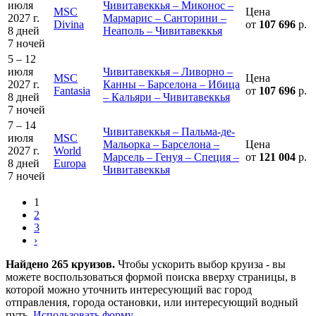
июля
Чивитавеккья – Миконос –
MSC
Цена
2027 г.
Мармарис – Санторини –
Divina
от
107 696
р.
8 дней
Неаполь – Чивитавеккья
7 ночей
5 – 12
июля
Чивитавеккья – Ливорно –
MSC
Цена
2027 г.
Канны – Барселона – Ибица
Fantasia
от
107 696
р.
8 дней
– Кальяри – Чивитавеккья
7 ночей
7 – 14
Чивитавеккья – Пальма-де-
июля
MSC
Мальорка – Барселона –
Цена
2027 г.
World
Марсель – Генуя – Специя –
от
121 004
р.
8 дней
Europa
Чивитавеккья
7 ночей
1
2
3
›
Найдено 265 круизов.
Чтобы ускорить выбор круиза - вы
можете воспользоваться формой поиска вверху страницы, в
которой можно уточнить интересующий вас город
отправления, города остановки, или интересующий водный
путь.
Использовать форму