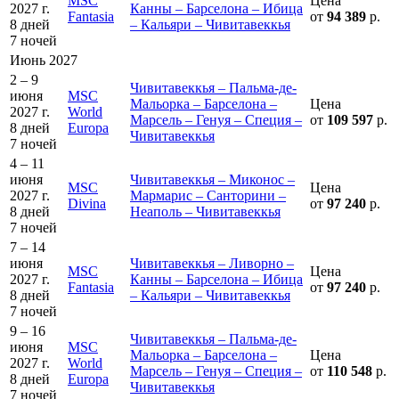
MSC
Цена
2027 г.
Канны – Барселона – Ибица
Fantasia
от
94 389
р.
8 дней
– Кальяри – Чивитавеккья
7 ночей
Июнь 2027
2 – 9
Чивитавеккья – Пальма-де-
июня
MSC
Мальорка – Барселона –
Цена
2027 г.
World
Марсель – Генуя – Специя –
от
109 597
р.
8 дней
Europa
Чивитавеккья
7 ночей
4 – 11
июня
Чивитавеккья – Миконос –
MSC
Цена
2027 г.
Мармарис – Санторини –
Divina
от
97 240
р.
8 дней
Неаполь – Чивитавеккья
7 ночей
7 – 14
июня
Чивитавеккья – Ливорно –
MSC
Цена
2027 г.
Канны – Барселона – Ибица
Fantasia
от
97 240
р.
8 дней
– Кальяри – Чивитавеккья
7 ночей
9 – 16
Чивитавеккья – Пальма-де-
июня
MSC
Мальорка – Барселона –
Цена
2027 г.
World
Марсель – Генуя – Специя –
от
110 548
р.
8 дней
Europa
Чивитавеккья
7 ночей