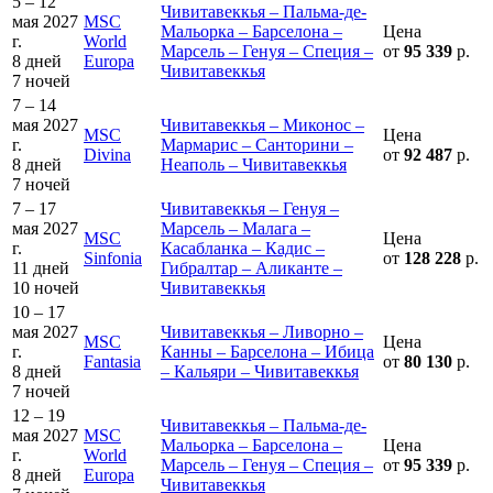
5 – 12
Чивитавеккья – Пальма-де-
мая 2027
MSC
Мальорка – Барселона –
Цена
г.
World
Марсель – Генуя – Специя –
от
95 339
р.
8 дней
Europa
Чивитавеккья
7 ночей
7 – 14
мая 2027
Чивитавеккья – Миконос –
MSC
Цена
г.
Мармарис – Санторини –
Divina
от
92 487
р.
8 дней
Неаполь – Чивитавеккья
7 ночей
7 – 17
Чивитавеккья – Генуя –
мая 2027
Марсель – Малага –
MSC
Цена
г.
Касабланка – Кадис –
Sinfonia
от
128 228
р.
11 дней
Гибралтар – Аликанте –
10 ночей
Чивитавеккья
10 – 17
мая 2027
Чивитавеккья – Ливорно –
MSC
Цена
г.
Канны – Барселона – Ибица
Fantasia
от
80 130
р.
8 дней
– Кальяри – Чивитавеккья
7 ночей
12 – 19
Чивитавеккья – Пальма-де-
мая 2027
MSC
Мальорка – Барселона –
Цена
г.
World
Марсель – Генуя – Специя –
от
95 339
р.
8 дней
Europa
Чивитавеккья