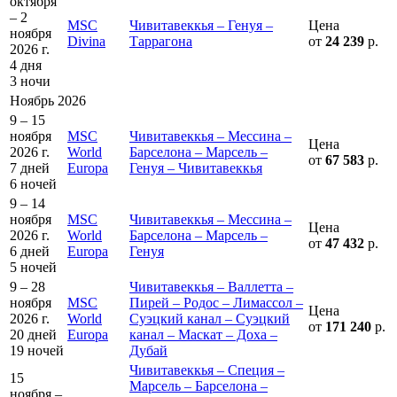
октября
– 2
MSC
Чивитавеккья – Генуя –
Цена
ноября
Divina
Таррагона
от
24 239
р.
2026 г.
4 дня
3 ночи
Ноябрь 2026
9 – 15
ноября
MSC
Чивитавеккья – Мессина –
Цена
2026 г.
World
Барселона – Марсель –
от
67 583
р.
7 дней
Europa
Генуя – Чивитавеккья
6 ночей
9 – 14
ноября
MSC
Чивитавеккья – Мессина –
Цена
2026 г.
World
Барселона – Марсель –
от
47 432
р.
6 дней
Europa
Генуя
5 ночей
9 – 28
Чивитавеккья – Валлетта –
ноября
MSC
Пирей – Родос – Лимассол –
Цена
2026 г.
World
Суэцкий канал – Суэцкий
от
171 240
р.
20 дней
Europa
канал – Маскат – Доха –
19 ночей
Дубай
Чивитавеккья – Специя –
15
Марсель – Барселона –
ноября –