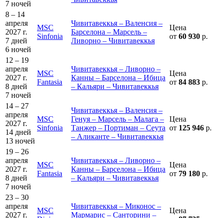
7 ночей
8 – 14
апреля
Чивитавеккья – Валенсия –
MSC
Цена
2027 г.
Барселона – Марсель –
Sinfonia
от
60 930
р.
7 дней
Ливорно – Чивитавеккья
6 ночей
12 – 19
апреля
Чивитавеккья – Ливорно –
MSC
Цена
2027 г.
Канны – Барселона – Ибица
Fantasia
от
84 883
р.
8 дней
– Кальяри – Чивитавеккья
7 ночей
14 – 27
Чивитавеккья – Валенсия –
апреля
MSC
Генуя – Марсель – Малага –
Цена
2027 г.
Sinfonia
Танжер – Портиман – Сеута
от
125 946
р.
14 дней
– Аликанте – Чивитавеккья
13 ночей
19 – 26
апреля
Чивитавеккья – Ливорно –
MSC
Цена
2027 г.
Канны – Барселона – Ибица
Fantasia
от
79 180
р.
8 дней
– Кальяри – Чивитавеккья
7 ночей
23 – 30
апреля
Чивитавеккья – Миконос –
MSC
Цена
2027 г.
Мармарис – Санторини –