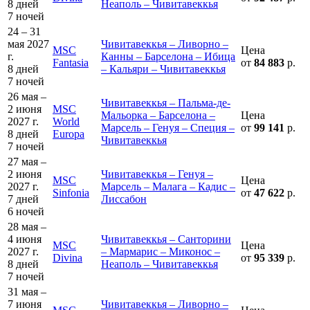
8 дней
Неаполь – Чивитавеккья
7 ночей
24 – 31
мая 2027
Чивитавеккья – Ливорно –
MSC
Цена
г.
Канны – Барселона – Ибица
Fantasia
от
84 883
р.
8 дней
– Кальяри – Чивитавеккья
7 ночей
26 мая –
Чивитавеккья – Пальма-де-
2 июня
MSC
Мальорка – Барселона –
Цена
2027 г.
World
Марсель – Генуя – Специя –
от
99 141
р.
8 дней
Europa
Чивитавеккья
7 ночей
27 мая –
2 июня
Чивитавеккья – Генуя –
MSC
Цена
2027 г.
Марсель – Малага – Кадис –
Sinfonia
от
47 622
р.
7 дней
Лиссабон
6 ночей
28 мая –
4 июня
Чивитавеккья – Санторини
MSC
Цена
2027 г.
– Мармарис – Миконос –
Divina
от
95 339
р.
8 дней
Неаполь – Чивитавеккья
7 ночей
31 мая –
7 июня
Чивитавеккья – Ливорно –