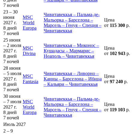
7 ночей
23 – 30
Чивитавеккья – Пальма-де-
июня
MSC
Мальорка – Барселона –
Цена
2027 г.
World
Марсель – Генуя – Специя –
от
115 300
р.
8 дней
Europa
Чивитавеккья
7 ночей
25 июня
– 2 июля
Чивитавеккья – Миконос –
MSC
Цена
2027 г.
Кушадасы – Мармарис –
Divina
от
102 943
р.
8 дней
Неаполь – Чивитавеккья
7 ночей
28 июня
– 5 июля
Чивитавеккья – Ливорно –
MSC
Цена
2027 г.
Канны – Барселона – Ибица
Fantasia
от
97 240
р.
8 дней
– Кальяри – Чивитавеккья
7 ночей
30 июня
Чивитавеккья – Пальма-де-
– 7 июля
MSC
Мальорка – Барселона –
Цена
2027 г.
World
Марсель – Генуя – Специя –
от
119 103
р.
8 дней
Europa
Чивитавеккья
7 ночей
Июль 2027
2 – 9