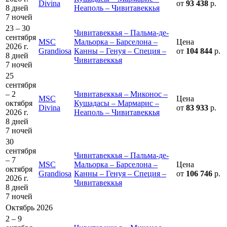
Divina
от
93 438
р.
8 дней
Неаполь – Чивитавеккья
7 ночей
23 – 30
Чивитавеккья – Пальма-де-
сентября
MSC
Мальорка – Барселона –
Цена
2026 г.
Grandiosa
Канны – Генуя – Специя –
от
104 844
р.
8 дней
Чивитавеккья
7 ночей
25
сентября
– 2
Чивитавеккья – Миконос –
MSC
Цена
октября
Кушадасы – Мармарис –
Divina
от
83 933
р.
2026 г.
Неаполь – Чивитавеккья
8 дней
7 ночей
30
сентября
Чивитавеккья – Пальма-де-
– 7
MSC
Мальорка – Барселона –
Цена
октября
Grandiosa
Канны – Генуя – Специя –
от
106 746
р.
2026 г.
Чивитавеккья
8 дней
7 ночей
Октябрь 2026
2 – 9