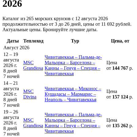
2026
Каталог из 265 морских круизов с 12 августа 2026
продолжительностью от 3 до 26 дней, цены от 11 692 рублей.
Актуальные цены. Бронируйте лучшие даты.
Даты
Теплоход
Тур
Цена, от
Август 2026
12 – 19
Чивитавеккья – Пальма-де-
августа
MSC
Мальорка – Барселона –
Цена
2026 г.
Grandiosa
Канны – Генуя – Специя –
от
144 767
р.
8 дней
Чивитавеккья
7 ночей
14 – 21
августа
Чивитавеккья – Миконос –
MSC
Цена
2026 г.
Кушадасы – Мармарис –
Divina
от
157 124
р.
8 дней
Неаполь – Чивитавеккья
7 ночей
19 – 26
Чивитавеккья – Пальма-де-
августа
MSC
Мальорка – Барселона –
Цена
2026 г.
Grandiosa
Канны – Генуя – Специя –
от
135 262
р.
8 дней
Чивитавеккья
7 ночей