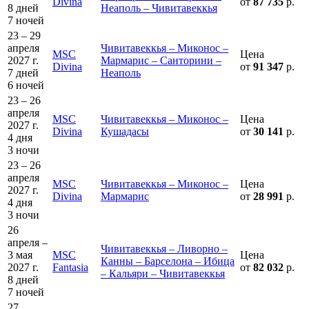
Divina
от
87 735
р.
8 дней
Неаполь – Чивитавеккья
7 ночей
23 – 29
апреля
Чивитавеккья – Миконос –
MSC
Цена
2027 г.
Мармарис – Санторини –
Divina
от
91 347
р.
7 дней
Неаполь
6 ночей
23 – 26
апреля
MSC
Чивитавеккья – Миконос –
Цена
2027 г.
Divina
Кушадасы
от
30 141
р.
4 дня
3 ночи
23 – 26
апреля
MSC
Чивитавеккья – Миконос –
Цена
2027 г.
Divina
Мармарис
от
28 991
р.
4 дня
3 ночи
26
апреля –
Чивитавеккья – Ливорно –
3 мая
MSC
Цена
Канны – Барселона – Ибица
2027 г.
Fantasia
от
82 032
р.
– Кальяри – Чивитавеккья
8 дней
7 ночей
27