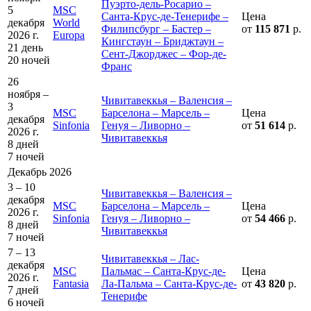
Пуэрто-дель-Росарио –
5
MSC
Санта-Крус-де-Тенерифе –
Цена
декабря
World
Филипсбург – Бастер –
от
115 871
р.
2026 г.
Europa
Кингстаун – Бриджтаун –
21 день
Сент-Джорджес – Фор-де-
20 ночей
Франс
26
ноября –
Чивитавеккья – Валенсия –
3
MSC
Барселона – Марсель –
Цена
декабря
Sinfonia
Генуя – Ливорно –
от
51 614
р.
2026 г.
Чивитавеккья
8 дней
7 ночей
Декабрь 2026
3 – 10
Чивитавеккья – Валенсия –
декабря
MSC
Барселона – Марсель –
Цена
2026 г.
Sinfonia
Генуя – Ливорно –
от
54 466
р.
8 дней
Чивитавеккья
7 ночей
7 – 13
Чивитавеккья – Лас-
декабря
MSC
Пальмас – Санта-Крус-де-
Цена
2026 г.
Fantasia
Ла-Пальма – Санта-Крус-де-
от
43 820
р.
7 дней
Тенерифе
6 ночей