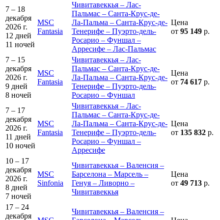
Чивитавеккья – Лас-
7 – 18
Пальмас – Санта-Крус-де-
декабря
MSC
Ла-Пальма – Санта-Крус-де-
Цена
2026 г.
Fantasia
Тенерифе – Пуэрто-дель-
от
95 149
р.
12 дней
Росарио – Фуншал –
11 ночей
Арресифе – Лас-Пальмас
7 – 15
Чивитавеккья – Лас-
декабря
Пальмас – Санта-Крус-де-
MSC
Цена
2026 г.
Ла-Пальма – Санта-Крус-де-
Fantasia
от
74 617
р.
9 дней
Тенерифе – Пуэрто-дель-
8 ночей
Росарио – Фуншал
Чивитавеккья – Лас-
7 – 17
Пальмас – Санта-Крус-де-
декабря
MSC
Ла-Пальма – Санта-Крус-де-
Цена
2026 г.
Fantasia
Тенерифе – Пуэрто-дель-
от
135 832
р.
11 дней
Росарио – Фуншал –
10 ночей
Арресифе
10 – 17
Чивитавеккья – Валенсия –
декабря
MSC
Барселона – Марсель –
Цена
2026 г.
Sinfonia
Генуя – Ливорно –
от
49 713
р.
8 дней
Чивитавеккья
7 ночей
17 – 24
Чивитавеккья – Валенсия –
декабря