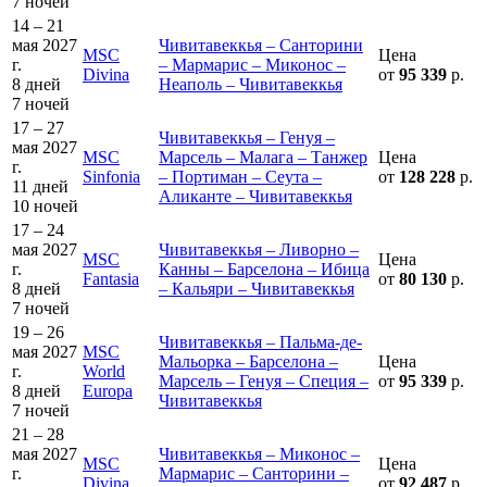
7 ночей
14 – 21
мая 2027
Чивитавеккья – Санторини
MSC
Цена
г.
– Мармарис – Миконос –
Divina
от
95 339
р.
8 дней
Неаполь – Чивитавеккья
7 ночей
17 – 27
Чивитавеккья – Генуя –
мая 2027
MSC
Марсель – Малага – Танжер
Цена
г.
Sinfonia
– Портиман – Сеута –
от
128 228
р.
11 дней
Аликанте – Чивитавеккья
10 ночей
17 – 24
мая 2027
Чивитавеккья – Ливорно –
MSC
Цена
г.
Канны – Барселона – Ибица
Fantasia
от
80 130
р.
8 дней
– Кальяри – Чивитавеккья
7 ночей
19 – 26
Чивитавеккья – Пальма-де-
мая 2027
MSC
Мальорка – Барселона –
Цена
г.
World
Марсель – Генуя – Специя –
от
95 339
р.
8 дней
Europa
Чивитавеккья
7 ночей
21 – 28
мая 2027
Чивитавеккья – Миконос –
MSC
Цена
г.
Мармарис – Санторини –
Divina
от
92 487
р.