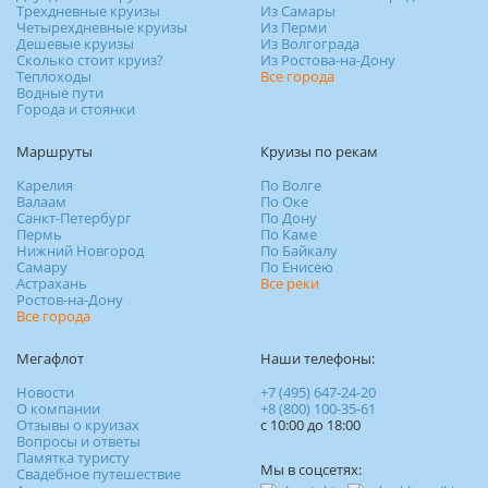
Трехдневные круизы
Из Самары
Четырехдневные круизы
Из Перми
Дешевые круизы
Из Волгограда
Сколько стоит круиз?
Из Ростова-на-Дону
Теплоходы
Все города
Водные пути
Города и стоянки
Маршруты
Круизы по рекам
Карелия
По Волге
Валаам
По Оке
Санкт-Петербург
По Дону
Пермь
По Каме
Нижний Новгород
По Байкалу
Самару
По Енисею
Астрахань
Все реки
Ростов-на-Дону
Все города
Мегафлот
Наши телефоны:
Новости
+7 (495) 647-24-20
О компании
+8 (800) 100-35-61
Отзывы о круизах
c 10:00 до 18:00
Вопросы и ответы
Памятка туристу
Мы в соцсетях:
Свадебное путешествие