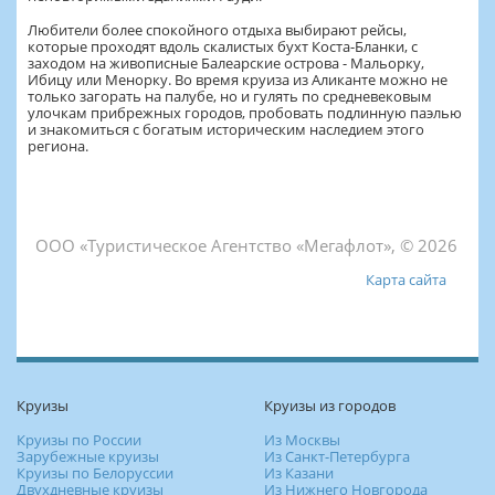
Любители более спокойного отдыха выбирают рейсы,
которые проходят вдоль скалистых бухт Коста-Бланки, с
заходом на живописные Балеарские острова - Мальорку,
Ибицу или Менорку. Во время круиза из Аликанте можно не
только загорать на палубе, но и гулять по средневековым
улочкам прибрежных городов, пробовать подлинную паэлью
и знакомиться с богатым историческим наследием этого
региона.
ООО «Туристическое Агентство «Мегафлот», © 2026
Карта сайта
Круизы
Круизы из городов
Круизы по России
Из Москвы
Зарубежные круизы
Из Санкт-Петербурга
Круизы по Белоруссии
Из Казани
Двухдневные круизы
Из Нижнего Новгорода