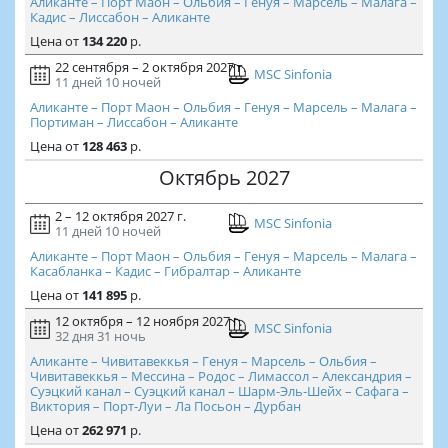
Аликанте – Порт Маон – Ольбия – Генуя – Марсель – Малага –
Кадис – Лиссабон – Аликанте
Цена
от
134 220
р.
22 сентября – 2 октября 2027 г.
MSC Sinfonia
11 дней
10 ночей
Аликанте – Порт Маон – Ольбия – Генуя – Марсель – Малага –
Портиман – Лиссабон – Аликанте
Цена
от
128 463
р.
Октябрь 2027
2 – 12 октября 2027 г.
MSC Sinfonia
11 дней
10 ночей
Аликанте – Порт Маон – Ольбия – Генуя – Марсель – Малага –
Касабланка – Кадис – Гибралтар – Аликанте
Цена
от
141 895
р.
12 октября – 12 ноября 2027 г.
MSC Sinfonia
32 дня
31 ночь
Аликанте – Чивитавеккья – Генуя – Марсель – Ольбия –
Чивитавеккья – Мессина – Родос – Лимассол – Александрия –
Суэцкий канал – Суэцкий канал – Шарм-Эль-Шейх – Сафага –
Виктория – Порт-Луи – Ла Посьон – Дурбан
Цена
от
262 971
р.